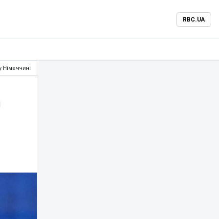
RBC.UA
у Німеччині
и