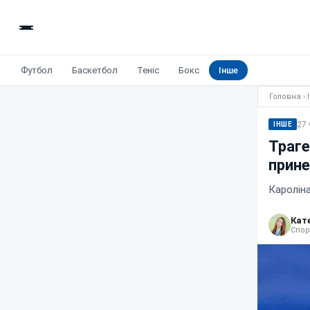
Футбол
Баскетбол
Теніс
Бокс
Інше
Головна
›
27 
ІНШЕ
Траге
прине
Каролін
Кат
Спор