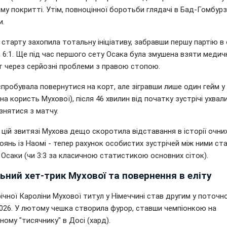
му покритті. Утім, повноцінної боротьби глядачі в Бад-Гомбурзі
и.
 старту захопила тотальну ініціативу, забравши першу партію в 
 6:1. Ще під час першого сету Осака була змушена взяти медич
т через серйозні проблеми з правою стопою.
пробувала повернутися на корт, але зігравши лише один гейм у
0 на користь Мухової), після 46 хвилин від початку зустрічі ухвал
знятися з матчу.
цій звитязі Мухова дещо скоротила відставання в історії очни
янь із Наомі - тепер рахунок особистих зустрічей між ними ста
Осаки (чи 3:3 за класичною статистикою основних сіток).
ьний хет-трик Мухової та повернення в еліту
ічної Кароліни Мухової титул у Німеччині став другим у поточн
2026. У лютому чешка створила фурор, ставши чемпіонкою на
ому "тисячнику" в Досі (хард).