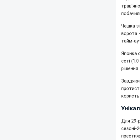
трав'яно
побачил
Чешка зі
ворота -
тайм-ау
Японка с
сеті (1:
рішення 
Завдяки 
протисто
користь 
Унікал
Для 29-р
сезоні-
престижн