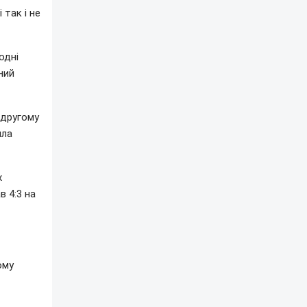
 так і не
одні
ний
 другому
ила
х
в 4:3 на
ому