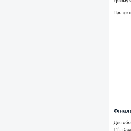
травму 
Про це 
Фінал
Для обо
11), і О