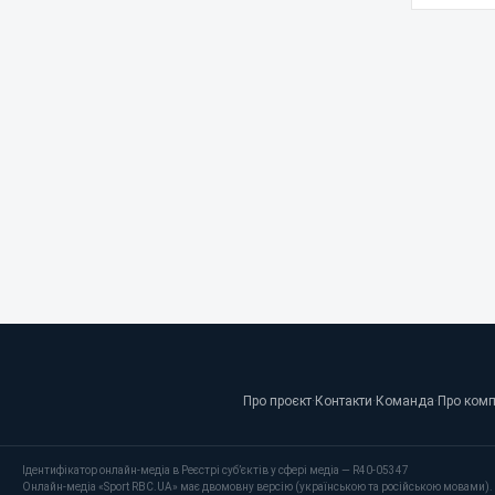
Про проєкт
·
Контакти
·
Команда
·
Про ком
Ідентифікатор онлайн-медіа в Реєстрі суб’єктів у сфері медіа — R40-05347
Онлайн-медіа «Sport RBC.UA» має двомовну версію (українською та російською мовами).