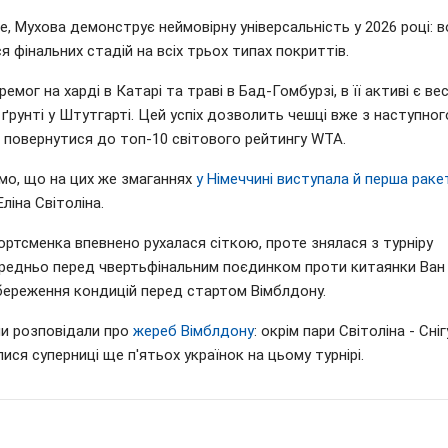
е, Мухова демонструє неймовірну універсальність у 2026 році: 
я фінальних стадій на всіх трьох типах покриттів.
ремог на харді в Катарі та траві в Бад-Гомбурзі, в її активі є ве
 ґрунті у Штутгарті. Цей успіх дозволить чешці вже з наступно
о повернутися до топ-10 світового рейтингу WTA.
мо, що на цих же змаганнях
у Німеччині виступала й перша раке
ліна Світоліна.
ртсменка впевнено рухалася сіткою, проте знялася з турніру
редньо перед чвертьфінальним поєдинком проти китаянки Ван
береження кондицій перед стартом Вімблдону.
ми розповідали про
жереб Вімблдону
: окрім пари Світоліна - Сніг
ися суперниці ще п'ятьох українок на цьому турнірі.