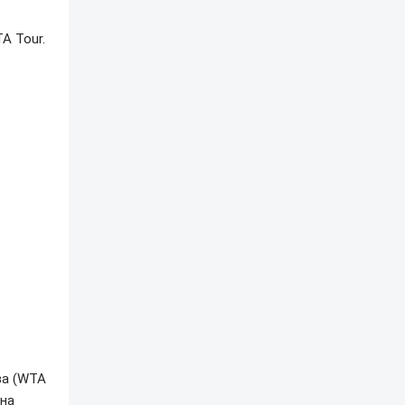
A Tour.
ва (WTA
 на