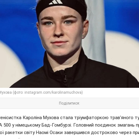
Мухова (фото: instagram.com/karolinamuchova)
Поділитися:
тенісистка Кароліна Мухова стала тріумфаторкою трав'яного ту
A 500 у німецькому Бад-Гомбурзі. Головний поєдинок змагань 
ої ракетки світу Наомі Осаки завершився достроково через пр