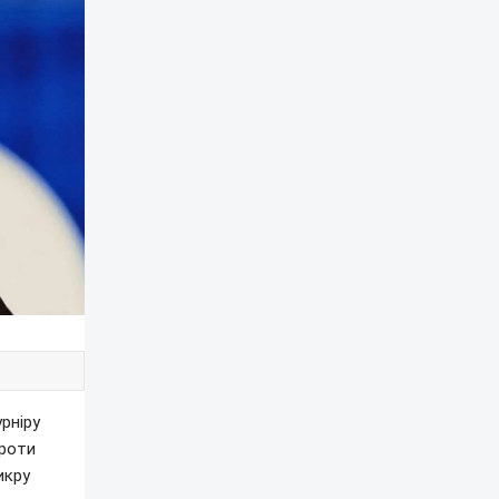
рніру
проти
икру