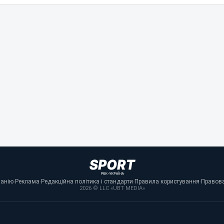
панію
·
Реклама
·
Редакційна політика і стандарти
·
Правила користування
·
Правова
2026 © LLC «UBT MEDIA»