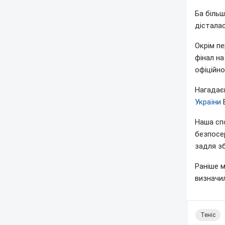
Ба більш
дісталас
Окрім пе
фінал на
офіційн
Нагадає
України
Е
Наша спо
безпосе
задля з
Раніше 
визначил
Теніс