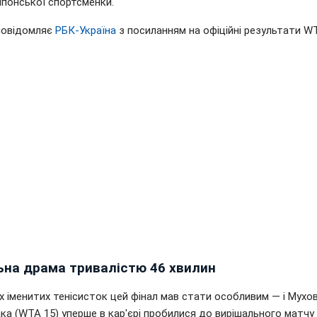
японської спортсменки.
повідомляє
РБК-Україна
з посиланням на офіційні результати WT
ьна драма тривалістю 46 хвилин
х іменитих тенісисток цей фінал мав стати особливим — і Мухо
сака (WTA 15) уперше в кар'єрі пробилися до вирішального матчу