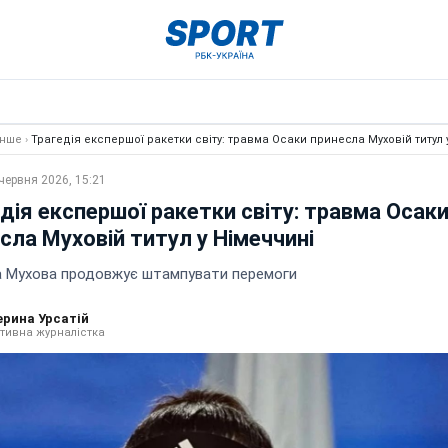
Інше
›
Трагедія експершої ракетки світу: травма Осаки принесла Муховій титул 
червня 2026, 15:21
дія експершої ракетки світу: травма Осак
сла Муховій титул у Німеччині
а Мухова продовжує штампувати перемоги
ерина Урсатій
тивна журналістка