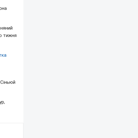
вона
сняний
го тижня
тка
 Сіньюй
ур,