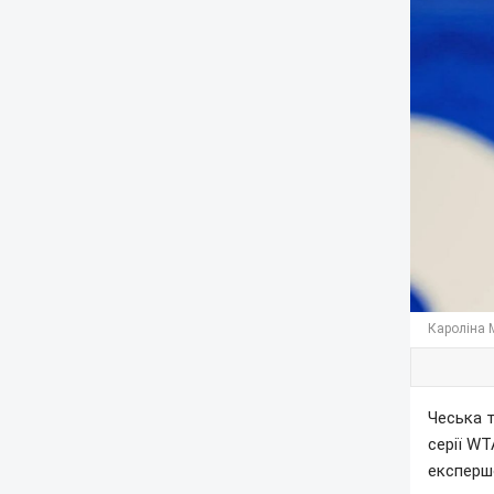
Кароліна 
Чеська 
серії WT
експерш