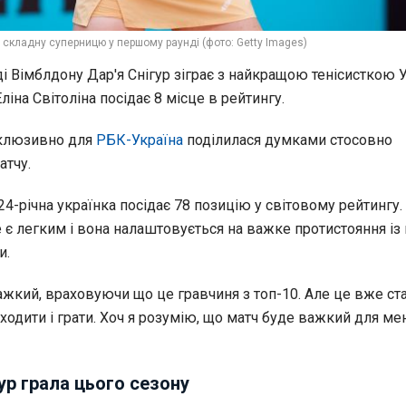
 складну суперницю у першому раунді (фото: Getty Images)
 Вімблдону Дар'я Снігур зіграє з найкращою тенісисткою У
ліна Світоліна посідає 8 місце в рейтингу.
склюзивно для
РБК-Україна
поділилася думками стосовно
тчу.
24-річна українка посідає 78 позицію у світовому рейтингу.
е є легким і вона налаштовується на важке протистояння і
и.
жкий, враховуючи що це гравчиня з топ-10. Але це вже ста
ходити і грати. Хоч я розумію, що матч буде важкий для мен
гур грала цього сезону