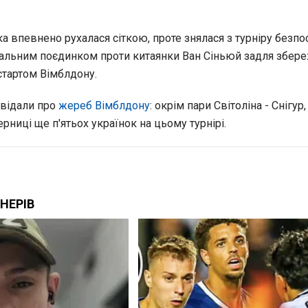
а впевнено рухалася сіткою, проте знялася з турніру безп
альним поєдинком проти китаянки Ван Сіньюй задля збер
стартом Вімблдону.
відали про
жереб Вімблдону
: окрім пари Світоліна - Снігур,
рниці ще п'ятьох українок на цьому турнірі.