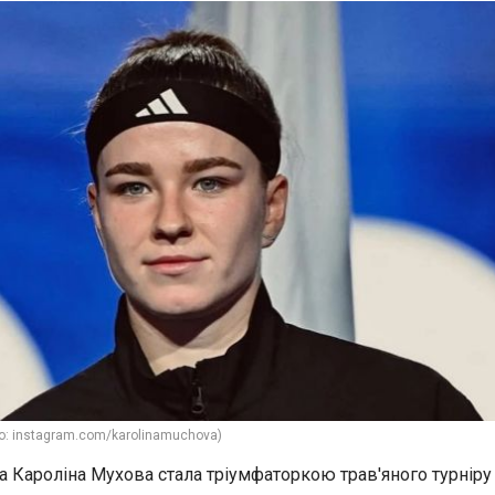
о: instagram.com/karolinamuchova)
а Кароліна Мухова стала тріумфаторкою трав'яного турніру 