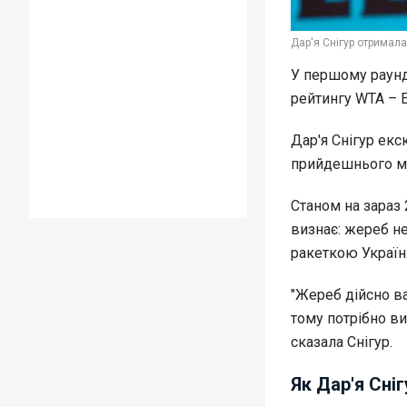
Дар'я Снігур отримала
У першому раунді
рейтингу WTA – Е
Дар'я Снігур ек
прийдешнього ма
Станом на зараз 
визнає: жереб н
ракеткою Україн
"Жереб дійсно ва
тому потрібно ви
сказала Снігур.
Як Дар'я Сні