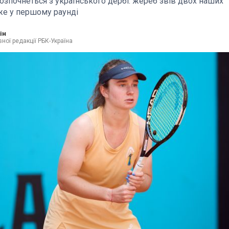
озпочнеться з українського дербі: жереб звів двох наших
е у першому раунді
ін
ної редакції РБК-Україна