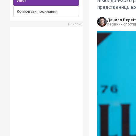
Вімблдон-2026 р
Viber
представниць вж
Копіювати посилання
Данило Вереіт
Керівник спортив