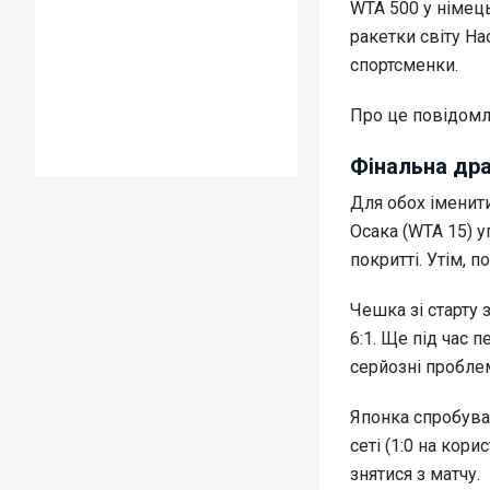
WTA 500 у німец
ракетки світу Н
спортсменки.
Про це повідом
Фінальна дра
Для обох іменити
Осака (WTA 15) у
покритті. Утім, 
Чешка зі старту 
6:1. Ще під час 
серйозні пробле
Японка спробува
сеті (1:0 на кори
знятися з матчу.