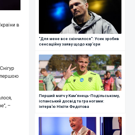
країни в
"Для мене все скінчилося": Усик зробив
сенсаційну заяву щодо кар'єри
 Снігур
з першою
Перший матч у Кам'янець-Подільському,
лося,
іспанський досвід та гра ногами:
е", –
інтерв'ю Нікіти Федотова