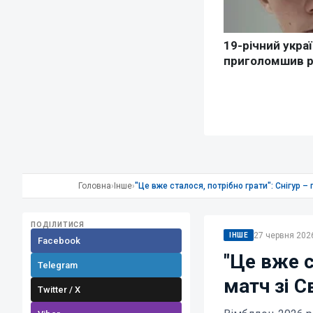
Головна
›
Інше
›
"Це вже сталося, потрібно грати": Снігур – 
ПОДІЛИТИСЯ
27 червня 2026
ІНШЕ
Facebook
"Це вже с
Telegram
матч зі С
Twitter / X