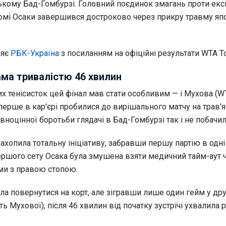
ькому Бад-Гомбурзі. Головний поєдинок змагань проти ек
аомі Осаки завершився достроково через прикру травму яп
ляє
РБК-Україна
з посиланням на офіційні результати WTA To
ма тривалістю 46 хвилин
х тенісисток цей фінал мав стати особливим — і Мухова (WTA
перше в кар'єрі пробилися до вирішального матчу на трав'
повноцінної боротьби глядачі в Бад-Гомбурзі так і не побачил
захопила тотальну ініціативу, забравши першу партію в одні
першого сету Осака була змушена взяти медичний тайм-аут 
ми з правою стопою.
ла повернутися на корт, але зігравши лише один гейм у др
сть Мухової), після 46 хвилин від початку зустрічі ухвалила