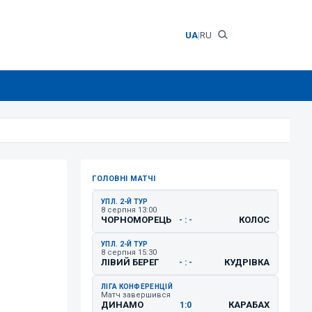
UA
|
RU
ГОЛОВНІ МАТЧІ
УПЛ. 2-Й ТУР
8 серпня 13:00
ЧОРНОМОРЕЦЬ
КОЛОС
- : -
УПЛ. 2-Й ТУР
8 серпня 15:30
ЛІВИЙ БЕРЕГ
КУДРІВКА
- : -
ЛІГА КОНФЕРЕНЦІЙ
Матч завершився
ДИНАМО
КАРАБАХ
1:0