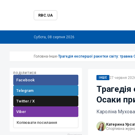
RBC.UA
Субота, 08 серпня 2026
Головна
›
Інше
›
Трагедія експершої ракетки світу: травма 
ПОДІЛИТИСЯ
27 червня 2026
ІНШЕ
Facebook
Трагедія 
Telegram
Осаки пр
Twitter / X
Кароліна Мухов
Viber
Копіювати посилання
Катерина Урса
Спортивна журна