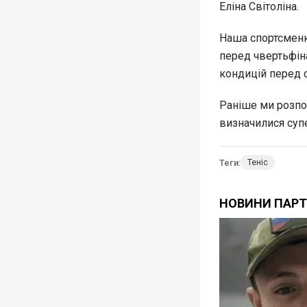
Еліна Світоліна.
Наша спортсменк
перед чвертьфін
кондицій перед 
Раніше ми розпо
визначилися супе
Теги:
Теніс