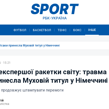
ІНШЕ
ФУТБОЛ
БАСКЕТБОЛ
ТЕНІС
БОКС
|
|
|
|
Осаки принесла Муховій титул у Німеччині
 · 15:21
експершої ракетки світу: травма
инесла Муховій титул у Німеччині
а продовжує штампувати перемоги
тій
лістка