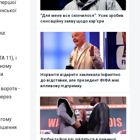
спершої
онської
"Для мене все скінчилося": Усик зробив
сенсаційну заяву щодо кар'єри
ur.
 11), і
яному
и.
Норвегія відкрито закликала Інфантіно
до відставки, але президент ФІФА має
впливову підтримку
 ворота -
через
угому
 рішення
Дюбуа та Вордлі зійдуться в реванші: