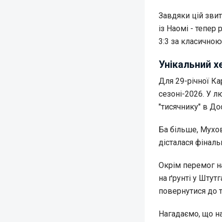
Завдяки цій звит
із Наомі - тепер
3:3 за класичною
Унікальний х
Для 29-річної Ка
сезоні-2026. У 
"тисячнику" в Дос
Ба більше, Мухов
дісталася фінальн
Окрім перемог на 
на ґрунті у Штут
повернутися до т
Нагадаємо, що н