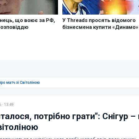
про матч зі Світоліною
 · 13:49
талося, потрібно грати": Снігур –
вітоліною