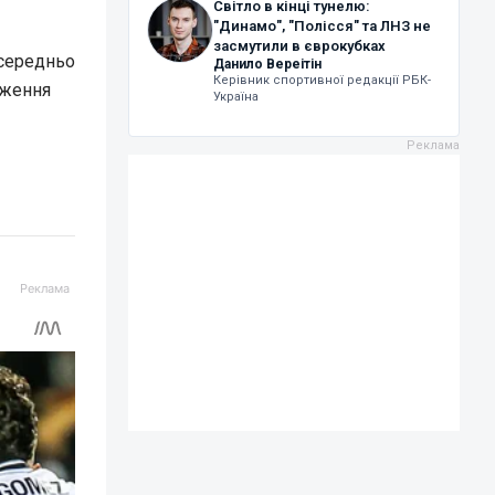
Світло в кінці тунелю:
"Динамо", "Полісся" та ЛНЗ не
засмутили в єврокубках
осередньо
Данило Вереітін
Керівник спортивної редакції РБК-
еження
Україна