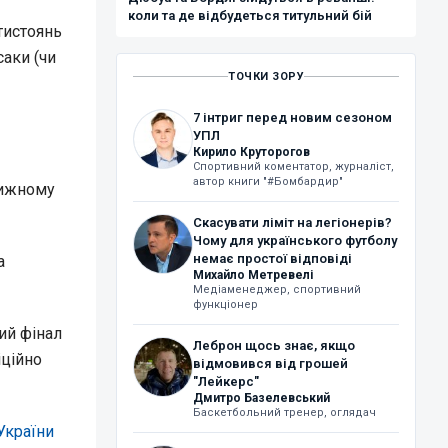
коли та де відбудеться титульний бій
тистоянь
саки (чи
ТОЧКИ ЗОРУ
7 інтриг перед новим сезоном
УПЛ
Кирило Круторогов
Спортивний коментатор, журналіст,
автор книги "#Бомбардир"
тижному
Скасувати ліміт на легіонерів?
Чому для українського футболу
немає простої відповіді
а
Михайло Метревелі
Медіаменеджер, спортивний
функціонер
ний фінал
Леброн щось знає, якщо
іційно
відмовився від грошей
"Лейкерс"
Дмитро Базелевський
Баскетбольний тренер, оглядач
України