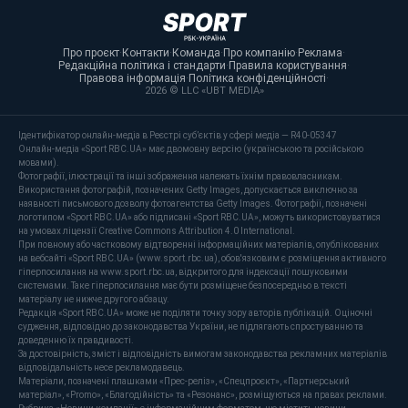
Про проєкт
·
Контакти
·
Команда
·
Про компанію
·
Реклама
·
Редакційна політика і стандарти
·
Правила користування
·
Правова інформація
·
Політика конфіденційності
·
2026 © LLC «UBT MEDIA»
Ідентифікатор онлайн-медіа в Реєстрі суб’єктів у сфері медіа — R40-05347
Онлайн-медіа «Sport RBC.UA» має двомовну версію (українською та російською
мовами).
Фотографії, ілюстрації та інші зображення належать їхнім правовласникам.
Використання фотографій, позначених Getty Images, допускається виключно за
наявності письмового дозволу фотоагентства Getty Images. Фотографії, позначені
логотипом «Sport RBC.UA» або підписані «Sport RBC.UA», можуть використовуватися
на умовах ліцензії Creative Commons Attribution 4.0 International.
При повному або частковому відтворенні інформаційних матеріалів, опублікованих
на вебсайті «Sport RBC.UA» (www.sport.rbc.ua), обов'язковим є розміщення активного
гіперпосилання на www.sport.rbc.ua, відкритого для індексації пошуковими
системами. Таке гіперпосилання має бути розміщене безпосередньо в тексті
матеріалу не нижче другого абзацу.
Редакція «Sport RBC.UA» може не поділяти точку зору авторів публікацій. Оціночні
судження, відповідно до законодавства України, не підлягають спростуванню та
доведенню їх правдивості.
За достовірність, зміст і відповідність вимогам законодавства рекламних матеріалів
відповідальність несе рекламодавець.
Матеріали, позначені плашками «Прес-реліз», «Спецпроєкт», «Партнерський
матеріал», «Promo», «Благодійність» та «Резонанс», розміщуються на правах реклами.