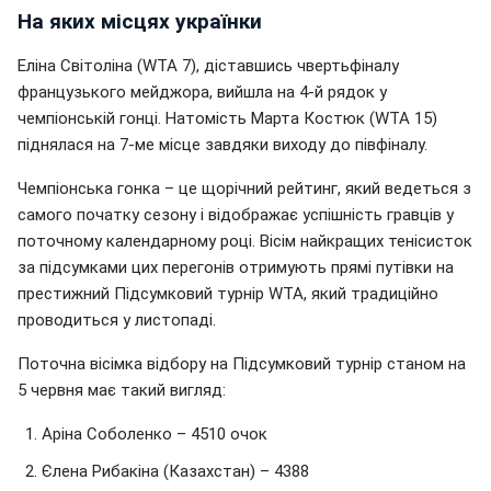
На яких місцях українки
Еліна Світоліна (WTA 7), діставшись чвертьфіналу
французького мейджора, вийшла на 4-й рядок у
чемпіонській гонці. Натомість Марта Костюк (WTA 15)
піднялася на 7-ме місце завдяки виходу до півфіналу.
Чемпіонська гонка – це щорічний рейтинг, який ведеться з
самого початку сезону і відображає успішність гравців у
поточному календарному році. Вісім найкращих тенісисток
за підсумками цих перегонів отримують прямі путівки на
престижний Підсумковий турнір WTA, який традиційно
проводиться у листопаді.
Поточна вісімка відбору на Підсумковий турнір станом на
5 червня має такий вигляд:
Аріна Соболенко – 4510 очок
Єлена Рибакіна (Казахстан) – 4388