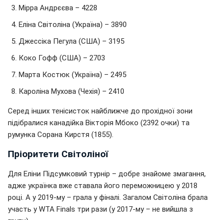
Мірра Андрєєва – 4228
Еліна Світоліна (Україна) – 3890
Джессіка Пегула (США) – 3195
Коко Гофф (США) – 2703
Марта Костюк (Україна) – 2495
Кароліна Мухова (Чехія) – 2410
Серед інших тенісисток найближче до прохідної зони
підібралися канадійка Вікторія Мбоко (2392 очки) та
румунка Сорана Кирстя (1855).
Пріоритети Світоліної
Для Еліни Підсумковий турнір – добре знайоме змагання,
адже українка вже ставала його переможницею у 2018
році. А у 2019-му – грала у фіналі. Загалом Світоліна брала
участь у WTA Finals три рази (у 2017-му – не вийшла з