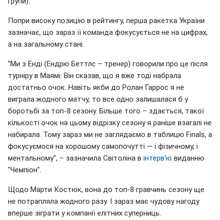
групи).
Попри високу позицію в рейтингу, перша ракетка України
зазначає, що зараз її команда фокусується не на цифрах,
а на загальному стані.
"Ми з Енді (Ендрю Беттлс – тренер) говорили про це після
турніру в Маямі. Він сказав, що я вже тоді набрала
достатньо очок. Навіть якби до Ролан Гаррос я не
виграла жодного матчу, то все одно залишалася б у
боротьбі за топ-8 сезону. Більше того – здається, такої
кількості очок на цьому відрізку сезону я раніше взагалі не
набирала. Тому зараз ми не заглядаємо в таблицю Finals, а
фокусуємося на хорошому самопочутті — і фізичному, і
ментальному", – зазначила Світоліна в
інтерв'ю
виданню
"Чемпіон".
Щодо Марти Костюк, вона до топ-8 гравчинь сезону ще
не потрапляла жодного разу. І зараз має чудову нагоду
вперше зіграти у компанії елітних суперниць.