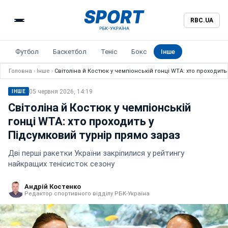
RBC.UA
Футбол
Баскетбол
Теніс
Бокс
Інше
Головна
›
Інше
›
Світоліна й Костюк у чемпіонській гонці WTA: хто проходить
05 червня 2026, 14:19
ІНШЕ
Світоліна й Костюк у чемпіонській
гонці WTA: хто проходить у
Підсумковий турнір прямо зараз
Дві перші ракетки України закріпилися у рейтингу
найкращих тенісисток сезону
Андрій Костенко
Редактор спортивного відділу РБК-Україна