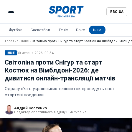
RBC.UA
Футбол
Баскетбол
Теніс
Бокс
Інше
Головна
›
Інше
›
Світоліна проти Снігур та старт Костюк на Вімблдоні-2026: 
30 червня 2026, 09:54
ІНШЕ
Світоліна проти Снігур та старт
Костюк на Вімблдоні-2026: де
дивитися онлайн-трансляції матчів
Одразу п'ять українських тенісисток проведуть свої
стартові поєдинки
Андрій Костенко
Редактор спортивного відділу РБК-Україна