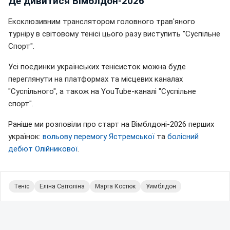
Де дивитися Вімблдон-2026
Ексклюзивним транслятором головного трав'яного
турніру в світовому тенісі цього разу виступить "Суспільне
Спорт".
Усі поєдинки українських тенісисток можна буде
переглянути на платформах та місцевих каналах
"Суспільного", а також на YouTube-каналі "Суспільне
спорт".
Раніше ми розповіли про старт на Вімблдоні-2026 перших
українок:
вольову перемогу Ястремської
та
болісний
дебют Олійникової
.
Теніс
Еліна Світоліна
Марта Костюк
Уимблдон