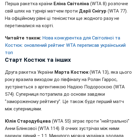
Перша ракетка країни
Еліна Світоліна
(WTA 8) розпочне
свій шлях на турнірі матчем проти
Дарії Снігур
(WTA 77).
На офіційному рівні ці тенісистки ще жодного разу не
перетиналися на корті.
Читайте також:
Нова конкурентка для Світоліної та
Костюк: оновлений рейтинг WTA переписав український
топ
Старт Костюк та інших
Друга ракетка України
Марта Костюк
(WTA 13), яка цього
року вразила виходом до півфіналу на Ролан Гаррос,
зустрінеться з аргентинкою Надією Подороскою (WTA
574). Суперниця потрапила до основи завдяки
"замороженому рейтингу". Це також буде перший матч
між суперницями.
Юлія Стародубцева
(WTA 55) зіграє проти "нейтральної"
Анни Блінкової (WTA 114). В очних зустрічах між ними
рахунок рівний – 1:1. Минулого місяця українка здолала