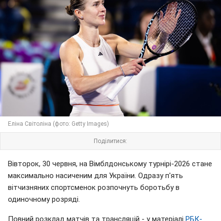
Еліна Світоліна (фото: Getty Images)
Поділитися:
Вівторок, 30 червня, на Вімблдонському турнірі-2026 стане
максимально насиченим для України. Одразу п'ять
вітчизняних спортсменок розпочнуть боротьбу в
одиночному розряді.
Повний розклад матчів та трансляцій - у матеріалі
РБК-