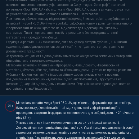
Використання фотографій, позначених Getty Images, допускається виключно за
наявності письмового дозволу фотоагентства Getty Images. Фотографії, позначені
логотипом «Sport RBC.UA» або підписані «Sport RBC.UA», можуть використовуватися
на умовах ліцензії Creative Commons Attribution 4.0 International.
При повному або частковому відтворенні інформаційних матеріалів, опублікованих
на вебсайті «Sport RBC.UA» (www.sport.rbc.ua), обов'язковим є розміщення активного
гіперпосилання на www.sport.rbc.ua, відкритого для індексації пошуковими
системами. Таке гіперпосилання має бути розміщене безпосередньо в тексті
матеріалу не нижче другого абзацу.
Редакція «Sport RBC.UA» може не поділяти точку зору авторів публікацій. Оціночні
судження, відповідно до законодавства України, не підлягають спростуванню та
доведенню їх правдивості.
За достовірність, зміст і відповідність вимогам законодавства рекламних матеріалів
відповідальність несе рекламодавець.
Матеріали, позначені плашками «Прес-реліз», «Спецпроєкт», «Партнерський
матеріал», «Promo», «Благодійність» та «Резонанс», розміщуються на правах реклами.
Рубрика «Новини компанії» є інформаційним форматом, що містить новини,
повідомлення та оголошення, пов'язані з діяльністю компаній, і ґрунтується на
інформації, наданій відповідними компаніями. Редакція не несе відповідальності за
достовірність такої інформації.
Матеріали онлайн-медіа Sport RBC.UA, що містять інформацію про азартні ігри,
21+
букмекерську діяльність або інші види діяльності у сфері організації та
проведення азартних ігор, призначені виключно для осіб, які досягли 21-річного
віку (21+).
Участь в азартних іграх може спричинити розвиток ігрової залежності.
Дотримуйтеся принципів відповідальної гри. У разі появи перших ознак ігрової
залежності рекомендується негайно звернутися за допомогою до відповідного
спеціаліста. Пам'ятайте, що участь в азартних іграх не може бути джерелом