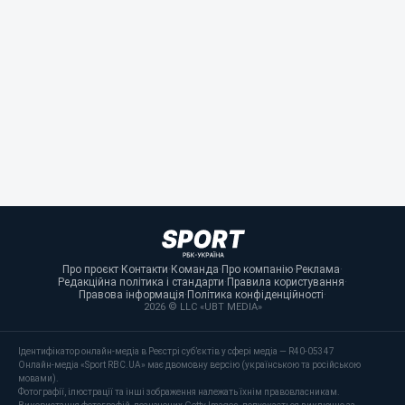
Про проєкт
·
Контакти
·
Команда
·
Про компанію
·
Реклама
·
Редакційна політика і стандарти
·
Правила користування
·
Правова інформація
·
Політика конфіденційності
·
2026 © LLC «UBT MEDIA»
Ідентифікатор онлайн-медіа в Реєстрі суб’єктів у сфері медіа — R40-05347
Онлайн-медіа «Sport RBC.UA» має двомовну версію (українською та російською
мовами).
Фотографії, ілюстрації та інші зображення належать їхнім правовласникам.