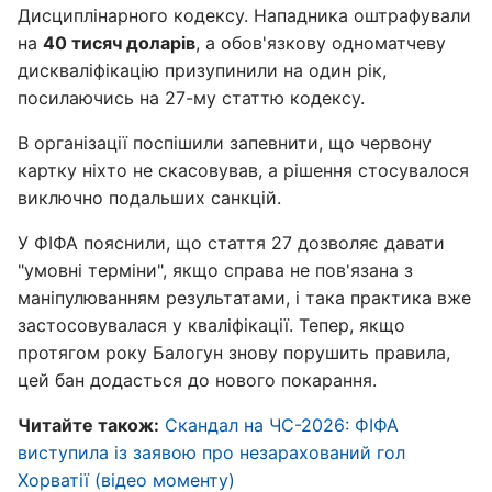
Дисциплінарного кодексу. Нападника оштрафували
на
40 тисяч доларів
, а обов'язкову одноматчеву
дискваліфікацію призупинили на один рік,
посилаючись на 27-му статтю кодексу.
В організації поспішили запевнити, що червону
картку ніхто не скасовував, а рішення стосувалося
виключно подальших санкцій.
У ФІФА пояснили, що стаття 27 дозволяє давати
"умовні терміни", якщо справа не пов'язана з
маніпулюванням результатами, і така практика вже
застосовувалася у кваліфікації. Тепер, якщо
протягом року Балогун знову порушить правила,
цей бан додасться до нового покарання.
Читайте також:
Скандал на ЧС-2026: ФІФА
виступила із заявою про незарахований гол
Хорватії (відео моменту)