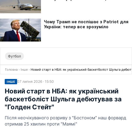
Футбол
Головна
›
Інше
›
Новий старт в НБА: як український баскетболіст Шульга дебюту
07 липня 2026 · 15:50
ІНШЕ
Новий старт в НБА: як український
баскетболіст Шульга дебютував за
"Голден Стейт"
Після неочікуваного розриву з "Бостоном" наш форвард
отримав 25 хвилин проти "Маямі"