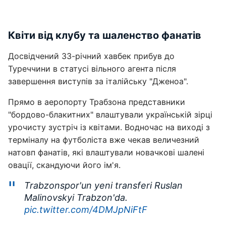
Квіти від клубу та шаленство фанатів
Досвідчений 33-річний хавбек прибув до
Туреччини в статусі вільного агента після
завершення виступів за італійську "Дженоа".
Прямо в аеропорту Трабзона представники
"бордово-блакитних" влаштували українській зірці
урочисту зустріч із квітами. Водночас на виході з
терміналу на футболіста вже чекав величезний
натовп фанатів, які влаштували новачкові шалені
овації, скандуючи його ім'я.
Trabzonspor'un yeni transferi Ruslan
Malinovskyi Trabzon'da.
pic.twitter.com/4DMJpNiFtF