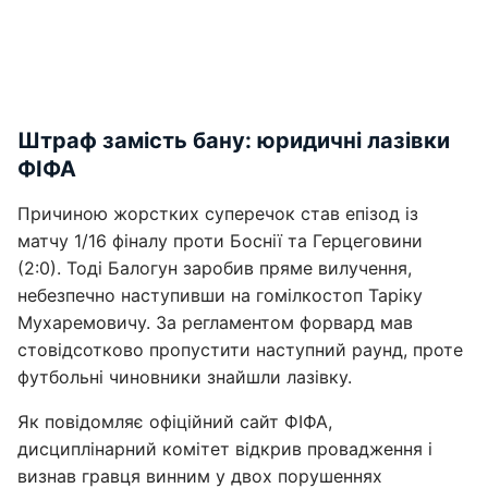
Штраф замість бану: юридичні лазівки
ФІФА
Причиною жорстких суперечок став епізод із
матчу 1/16 фіналу проти Боснії та Герцеговини
(2:0). Тоді Балогун заробив пряме вилучення,
небезпечно наступивши на гомілкостоп Таріку
Мухаремовичу. За регламентом форвард мав
стовідсотково пропустити наступний раунд, проте
футбольні чиновники знайшли лазівку.
Як повідомляє офіційний сайт ФІФА,
дисциплінарний комітет відкрив провадження і
визнав гравця винним у двох порушеннях