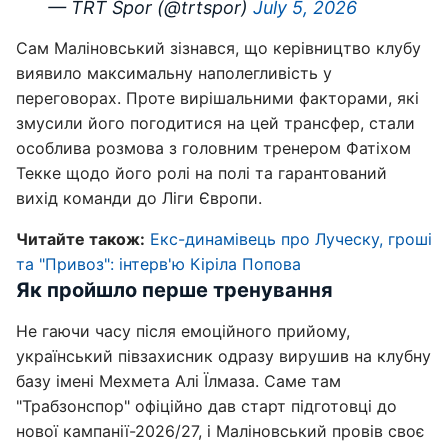
— TRT Spor (@trtspor)
July 5, 2026
Сам Маліновський зізнався, що керівництво клубу
виявило максимальну наполегливість у
переговорах. Проте вирішальними факторами, які
змусили його погодитися на цей трансфер, стали
особлива розмова з головним тренером Фатіхом
Текке щодо його ролі на полі та гарантований
вихід команди до Ліги Європи.
Читайте також:
Екс-динамівець про Луческу, гроші
та "Привоз": інтерв'ю Кіріла Попова
Як пройшло перше тренування
Не гаючи часу після емоційного прийому,
український півзахисник одразу вирушив на клубну
базу імені Мехмета Алі Їлмаза. Саме там
"Трабзонспор" офіційно дав старт підготовці до
нової кампанії-2026/27, і Маліновський провів своє