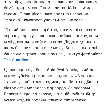
з турніру, хоча форвард і залишився найкращим
бомбардиром своєї команди на ЧС із трьома
голами. Після фінального свистка нападник
"Монако" намагався уникати гучних заяв.
"Я прийняв рішення арбітра, коли мені показали
червону картку. І так само прийняв новину, коли
мені дозволили вийти на поле. Додати до цього
щось більше я просто не можу. Бельгія сьогодні
банально зіграла краще за нас", - цитує футболіста
The Guardian
.
Цікаво, що коуч бельгійців Руді Гарсія, який до
матчу публічно розносив вердикт ФІФА заради
"захисту гри", після поєдинку особисто підійшов
підтримати молодого форварда. За словами
Балогуна, тренер сказав, що в цій кабінетній грі
немає жодної провини самого спортсмена.