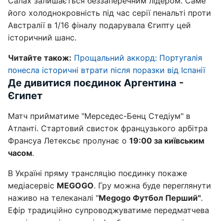
Салах залишається беззаперечним лідером. Саме
його холоднокровність під час серії пенальті проти
Австралії в 1/16 фіналу подарувала Єгипту цей
історичний шанс.
Читайте також:
Прощальний аккорд: Португалія
понесла історичні втрати після поразки від Іспанії
Де дивитися поєдинок Аргентина -
Єгипет
Матч прийматиме "Мерседес-Бенц Стедіум" в
Атланті. Стартовий свисток французького арбітра
Франсуа Летексьє пролунає о
19:00 за київським
часом
.
В Україні пряму трансляцію поєдинку покаже
медіасервіс
MEGOGO
. Гру можна буде переглянути
наживо на телеканалі "
Megogo Футбол Перший"
.
Ефір традиційно супроводжуватиме передматчева