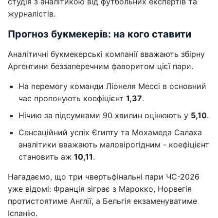
студія з аналітикою від футбольних експертів та
журналістів.
Прогноз букмекерів: на кого ставити
Аналітичні букмекерські компанії вважають збірну
Аргентини беззаперечним фаворитом цієї пари.
На перемогу команди Ліонеля Мессі в основний
час пропонують коефіцієнт
1,37
.
Нічию за підсумками 90 хвилин оцінюють у
5,10
.
Сенсаційний успіх Єгипту та Мохамеда Салаха
аналітики вважають маловірогідним - коефіцієнт
становить аж
10,11
.
Нагадаємо, що три чвертьфінальні пари ЧС-2026
уже відомі: Франція зіграє з Марокко, Норвегія
протистоятиме Англії, а Бельгія екзаменуватиме
Іспанію.