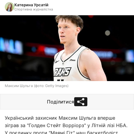
Катерина Урсатій
Спортивна журналістка
Максим Шульга (фото: Getty Images)
Поділитися
Український захисник Максим Шульга вперше
зіграв за "Голден Стейт Ворріорз" у Літній лізі НБА.
У поєдинку проти "Маямі Гіт" наш баскетболіст