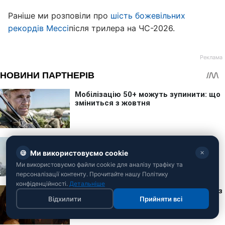
Раніше ми розповіли про
шість божевільних
рекордів Мессі
після трилера на ЧС-2026.
🍪
Ми використовуємо cookie
✕
Ми використовуємо файли cookie для аналізу трафіку та
персоналізації контенту. Прочитайте нашу Політику
конфіденційності.
Детальніше
Відхилити
Прийняти всі