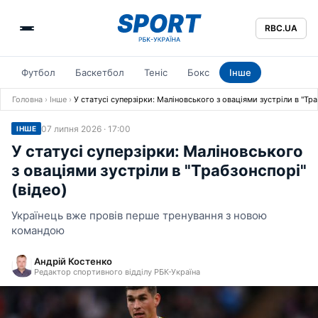
RBC.UA
Футбол
Баскетбол
Теніс
Бокс
Інше
Головна
›
Інше
›
У статусі суперзірки: Маліновського з оваціями зустріли в "Тра
07 липня 2026 · 17:00
ІНШЕ
У статусі суперзірки: Маліновського
з оваціями зустріли в "Трабзонспорі"
(відео)
Українець вже провів перше тренування з новою
командою
Андрій Костенко
Редактор спортивного відділу РБК-Україна