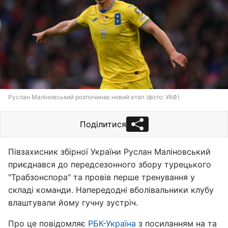
Руслан Маліновський розпочинає новий етап (фото: УАФ)
Поділитися
Півзахисник збірної України Руслан Маліновський
приєднався до передсезонного збору турецького
"Трабзонспора" та провів перше тренування у
складі команди. Напередодні вболівальники клубу
влаштували йому гучну зустріч.
Про це повідомляє
РБК-Україна
з посиланням на та