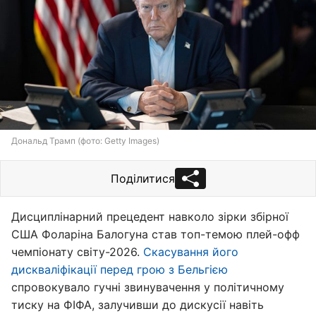
Дональд Трамп (фото: Getty Images)
Поділитися
Дисциплінарний прецедент навколо зірки збірної
США Фоларіна Балогуна став топ-темою плей-офф
чемпіонату світу-2026.
Скасування його
дискваліфікації перед грою з Бельгією
спровокувало гучні звинувачення у політичному
тиску на ФІФА, залучивши до дискусії навіть