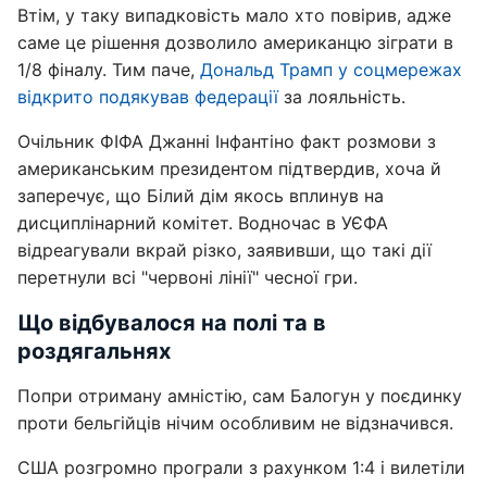
Втім, у таку випадковість мало хто повірив, адже
саме це рішення дозволило американцю зіграти в
1/8 фіналу. Тим паче,
Дональд Трамп у соцмережах
відкрито подякував федерації
за лояльність.
Очільник ФІФА Джанні Інфантіно факт розмови з
американським президентом підтвердив, хоча й
заперечує, що Білий дім якось вплинув на
дисциплінарний комітет. Водночас в УЄФА
відреагували вкрай різко, заявивши, що такі дії
перетнули всі "червоні лінії" чесної гри.
Що відбувалося на полі та в
роздягальнях
Попри отриману амністію, сам Балогун у поєдинку
проти бельгійців нічим особливим не відзначився.
США розгромно програли з рахунком 1:4 і вилетіли