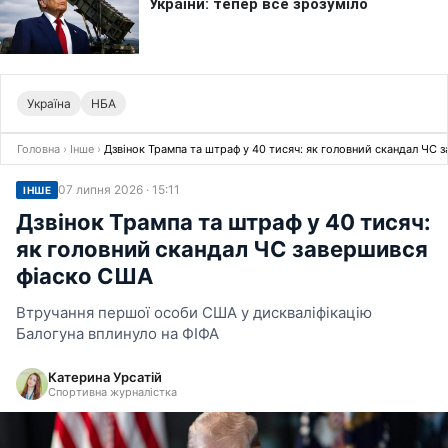
Україна
НБА
Головна
›
Інше
›
Дзвінок Трампа та штраф у 40 тисяч: як головний скандал ЧС 
07 липня 2026 · 15:11
ІНШЕ
Дзвінок Трампа та штраф у 40 тисяч:
як головний скандал ЧС завершився
фіаско США
Втручання першої особи США у дискваліфікацію
Балогуна вплинуло на ФІФА
Катерина Урсатій
Спортивна журналістка