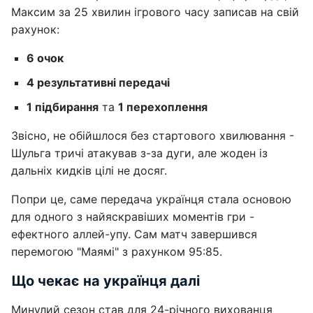
Максим за 25 хвилин ігрового часу записав на свій
рахунок:
6 очок
4 результативні передачі
1 підбирання
та
1 перехоплення
Звісно, не обійшлося без стартового хвилювання -
Шульга тричі атакував з-за дуги, але жоден із
дальніх кидків цілі не досяг.
Попри це, саме передача українця стала основою
для одного з найяскравіших моментів гри -
ефектного аллей-упу. Сам матч завершився
перемогою "Маямі" з рахунком 95:85.
Що чекає на українця далі
Минулий сезон став для 24-річного вихованця