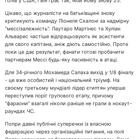
голів у США, і він грає так, ніби йому знову 25.
Цікаво, що журналісти на батьківщині знову
критикують команду Ліонеля Скалоні за надмірну
"мессізалежність". Лаутаро Мартінес та Хуліан
Альварес частіше відпрацьовують як асистенти
для свого капітана, аніж діють самостійно. Проте
поки це дає результат, фанати готові пробачити
партнерам Мессі будь-яку пасивність в атаці.
Для 34-річного Мохамеда Салаха вихід у 1/8 фіналу
- це вже особистий і національний тріумф. На
своєму третьому мундіалі лідер єгиптян уперше
переступив поріг групового етапу, причому
"фараони" взагалі ніколи раніше не грали в нокаут-
раундах ЧС.
Попри давні публічні суперечки із власною
федерацією через організаційні питання, на полі