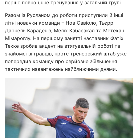
перше повноцінне тренування у загальній групі.
Разом із Русланом до роботи приступили й інші
літні новачки команди – Ноа Савіоло, Тьєррі
Дарнель Караденіз, Меліх Кабасакал та Метехан
Мімароглу. На першому занятті наставник Фатіх
Текке зробив акцент на втягувальній роботі та
знайомстві гравців, проте тренерський штаб уже
попередив команду про серйозне збільшення
тактичних навантажень найближчими днями.