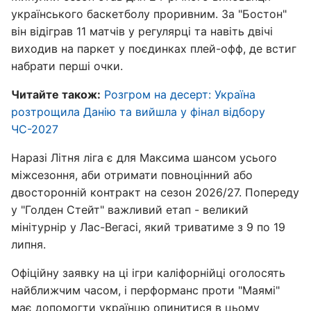
українського баскетболу проривним. За "Бостон"
він відіграв 11 матчів у регулярці та навіть двічі
виходив на паркет у поєдинках плей-офф, де встиг
набрати перші очки.
Читайте також:
Розгром на десерт: Україна
розтрощила Данію та вийшла у фінал відбору
ЧС-2027
Наразі Літня ліга є для Максима шансом усього
міжсезоння, аби отримати повноцінний або
двосторонній контракт на сезон 2026/27. Попереду
у "Голден Стейт" важливий етап - великий
мінітурнір у Лас-Вегасі, який триватиме з 9 по 19
липня.
Офіційну заявку на ці ігри каліфорнійці оголосять
найближчим часом, і перформанс проти "Маямі"
має допомогти українцю опинитися в цьому