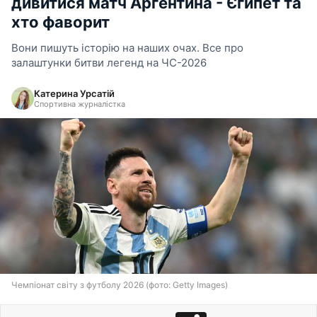
дивитися матч Аргентина - Єгипет та
хто фаворит
Вони пишуть історію на наших очах. Все про
залаштунки битви легенд на ЧС-2026
Катерина Урсатій
Спортивна журналістка
Чемпіонат світу з футболу 2026 (фото: Getty Images)