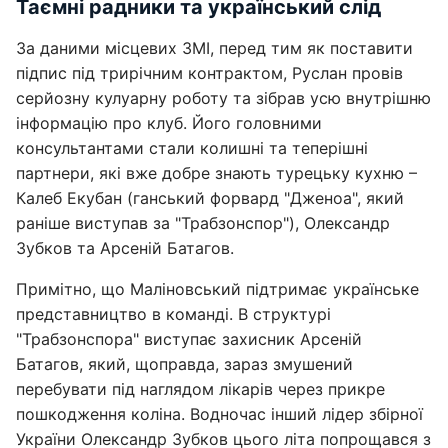
Таємні радники та український слід
За даними місцевих ЗМІ, перед тим як поставити
підпис під трирічним контрактом, Руслан провів
серйозну кулуарну роботу та зібрав усю внутрішню
інформацію про клуб. Його головними
консультантами стали колишні та теперішні
партнери, які вже добре знають турецьку кухню –
Калеб Екубан (ганський форвард "Дженоа", який
раніше виступав за "Трабзонспор"), Олександр
Зубков та Арсеній Батагов.
Примітно, що Маліновський підтримає українське
представництво в команді. В структурі
"Трабзонспора" виступає захисник Арсеній
Батагов, який, щоправда, зараз змушений
перебувати під наглядом лікарів через прикре
пошкодження коліна. Водночас інший лідер збірної
України Олександр Зубков цього літа попрощався з