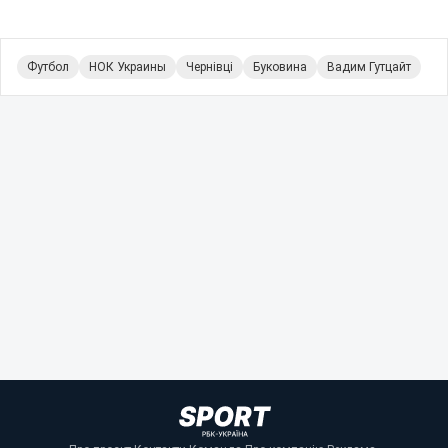
Футбол
НОК Украины
Чернівці
Буковина
Вадим Гутцайт