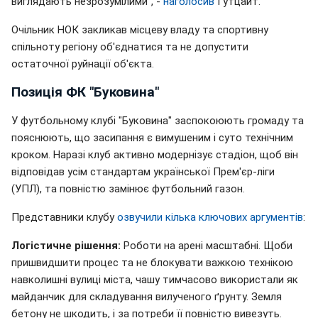
виглядають незрозумілими", -
наголосив
Гутцайт.
Очільник НОК закликав місцеву владу та спортивну
спільноту регіону об'єднатися та не допустити
остаточної руйнації об'єкта.
Позиція ФК "Буковина"
У футбольному клубі "Буковина" заспокоюють громаду та
пояснюють, що засипання є вимушеним і суто технічним
кроком. Наразі клуб активно модернізує стадіон, щоб він
відповідав усім стандартам української Прем'єр-ліги
(УПЛ), та повністю замінює футбольний газон.
Представники клубу
озвучили кілька ключових аргументів
:
Логістичне рішення:
Роботи на арені масштабні. Щоби
пришвидшити процес та не блокувати важкою технікою
навколишні вулиці міста, чашу тимчасово використали як
майданчик для складування вилученого ґрунту. Земля
бетону не шкодить, і за потреби її повністю вивезуть.