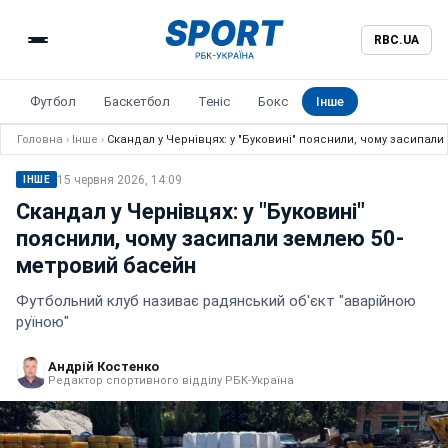
RBC.UA
Футбол
Баскетбол
Теніс
Бокс
Інше
Головна
›
Інше
›
Скандал у Чернівцях: у "Буковині" пояснили, чому засипал
15 червня 2026, 14:09
ІНШЕ
Скандал у Чернівцях: у "Буковині"
пояснили, чому засипали землею 50-
метровий басейн
Футбольний клуб називає радянський об'єкт "аварійною
руїною"
Андрій Костенко
Редактор спортивного відділу РБК-Україна