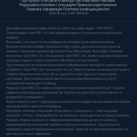
Про проєкт
·
Контакти
·
Команда
·
Про компанію
·
Реклама
·
Редакційна політика і стандарти
·
Правила користування
·
Правова інформація
·
Політика конфіденційності
·
2026 © LLC «UBT MEDIA»
Ідентифікатор онлайн-медіа в Реєстрі суб’єктів у сфері медіа — R40-05347
Онлайн-медіа «Sport RBC.UA» має двомовну версію (українською та російською
мовами).
Фотографії, ілюстрації та інші зображення належать їхнім правовласникам.
Використання фотографій, позначених Getty Images, допускається виключно за
наявності письмового дозволу фотоагентства Getty Images. Фотографії, позначені
логотипом «Sport RBC.UA» або підписані «Sport RBC.UA», можуть використовуватися
на умовах ліцензії Creative Commons Attribution 4.0 International.
При повному або частковому відтворенні інформаційних матеріалів, опублікованих
на вебсайті «Sport RBC.UA» (www.sport.rbc.ua), обов'язковим є розміщення активного
гіперпосилання на www.sport.rbc.ua, відкритого для індексації пошуковими
системами. Таке гіперпосилання має бути розміщене безпосередньо в тексті
матеріалу не нижче другого абзацу.
Редакція «Sport RBC.UA» може не поділяти точку зору авторів публікацій. Оціночні
судження, відповідно до законодавства України, не підлягають спростуванню та
доведенню їх правдивості.
За достовірність, зміст і відповідність вимогам законодавства рекламних матеріалів
відповідальність несе рекламодавець.
Матеріали, позначені плашками «Прес-реліз», «Спецпроєкт», «Партнерський
матеріал», «Promo», «Благодійність» та «Резонанс», розміщуються на правах реклами.
Рубрика «Новини компанії» є інформаційним форматом, що містить новини,
повідомлення та оголошення, пов'язані з діяльністю компаній, і ґрунтується на
інформації, наданій відповідними компаніями. Редакція не несе відповідальності за
достовірність такої інформації.