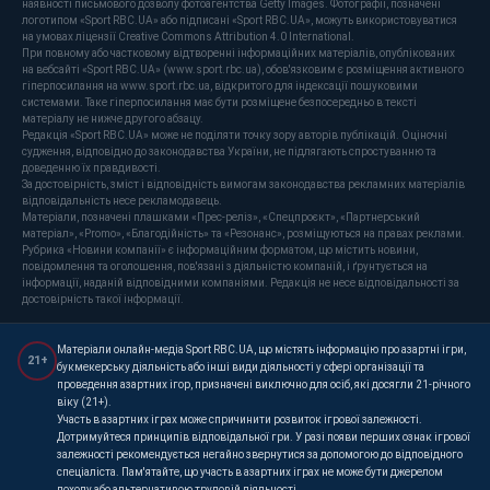
наявності письмового дозволу фотоагентства Getty Images. Фотографії, позначені
логотипом «Sport RBC.UA» або підписані «Sport RBC.UA», можуть використовуватися
на умовах ліцензії Creative Commons Attribution 4.0 International.
При повному або частковому відтворенні інформаційних матеріалів, опублікованих
на вебсайті «Sport RBC.UA» (www.sport.rbc.ua), обов'язковим є розміщення активного
гіперпосилання на www.sport.rbc.ua, відкритого для індексації пошуковими
системами. Таке гіперпосилання має бути розміщене безпосередньо в тексті
матеріалу не нижче другого абзацу.
Редакція «Sport RBC.UA» може не поділяти точку зору авторів публікацій. Оціночні
судження, відповідно до законодавства України, не підлягають спростуванню та
доведенню їх правдивості.
За достовірність, зміст і відповідність вимогам законодавства рекламних матеріалів
відповідальність несе рекламодавець.
Матеріали, позначені плашками «Прес-реліз», «Спецпроєкт», «Партнерський
матеріал», «Promo», «Благодійність» та «Резонанс», розміщуються на правах реклами.
Рубрика «Новини компанії» є інформаційним форматом, що містить новини,
повідомлення та оголошення, пов'язані з діяльністю компаній, і ґрунтується на
інформації, наданій відповідними компаніями. Редакція не несе відповідальності за
достовірність такої інформації.
Матеріали онлайн-медіа Sport RBC.UA, що містять інформацію про азартні ігри,
21+
букмекерську діяльність або інші види діяльності у сфері організації та
проведення азартних ігор, призначені виключно для осіб, які досягли 21-річного
віку (21+).
Участь в азартних іграх може спричинити розвиток ігрової залежності.
Дотримуйтеся принципів відповідальної гри. У разі появи перших ознак ігрової
залежності рекомендується негайно звернутися за допомогою до відповідного
спеціаліста. Пам'ятайте, що участь в азартних іграх не може бути джерелом
доходу або альтернативою трудовій діяльності.