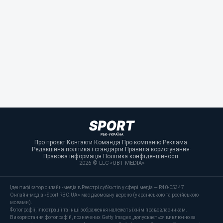
Про проєкт
·
Контакти
·
Команда
·
Про компанію
·
Реклама
·
Редакційна політика і стандарти
·
Правила користування
·
Правова інформація
·
Політика конфіденційності
·
2026 © LLC «UBT MEDIA»
Ідентифікатор онлайн-медіа в Реєстрі суб’єктів у сфері медіа — R40-05347
Онлайн-медіа «Sport RBC.UA» має двомовну версію (українською та російською
мовами).
Фотографії, ілюстрації та інші зображення належать їхнім правовласникам.
Використання фотографій, позначених Getty Images, допускається виключно за