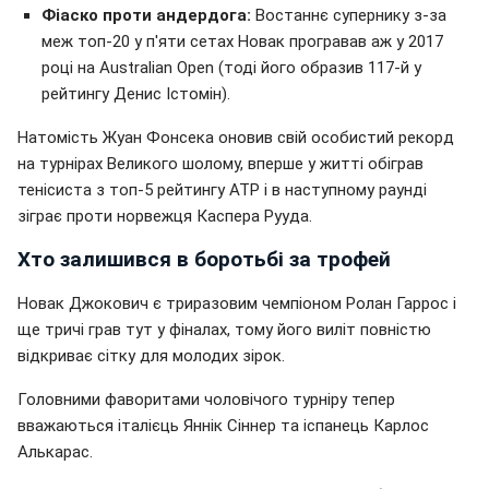
Фіаско проти андердога:
Востаннє супернику з-за
меж топ-20 у п'яти сетах Новак програвав аж у 2017
році на Australian Open (тоді його образив 117-й у
рейтингу Денис Істомін).
Натомість Жуан Фонсека оновив свій особистий рекорд
на турнірах Великого шолому, вперше у житті обіграв
тенісиста з топ-5 рейтингу ATP і в наступному раунді
зіграє проти норвежця Каспера Рууда.
Хто залишився в боротьбі за трофей
Новак Джокович є триразовим чемпіоном Ролан Гаррос і
ще тричі грав тут у фіналах, тому його виліт повністю
відкриває сітку для молодих зірок.
Головними фаворитами чоловічого турніру тепер
вважаються італієць Яннік Сіннер та іспанець Карлос
Алькарас.