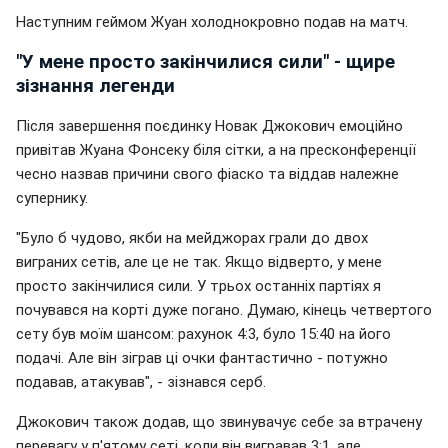
Наступним геймом Жуан холоднокровно подав на матч.
"У мене просто закінчилися сили" - щире
зізнання легенди
Після завершення поєдинку Новак Джокович емоційно
привітав Жуана Фонсеку біля сітки, а на пресконференції
чесно назвав причини свого фіаско та віддав належне
супернику.
"Було б чудово, якби на мейджорах грали до двох
виграних сетів, але це не так. Якщо відверто, у мене
просто закінчилися сили. У трьох останніх партіях я
почувався на корті дуже погано. Думаю, кінець четвертого
сету був моїм шансом: рахунок 4:3, було 15:40 на його
подачі. Але він зіграв ці очки фантастично - потужно
подавав, атакував", - зізнався серб.
Джокович також додав, що звинувачує себе за втрачену
перевагу у п'ятому сеті, коли він вигравав 3:1, але