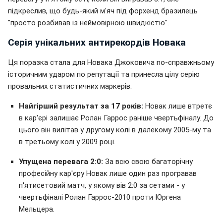
підкреслив, що будь-який м'яч під форхенд бразилець
"просто розбивав із неймовірною швидкістю".
Серія унікальних антирекордів Новака
Ця поразка стала для Новака Джоковича по-справжньому
історичним ударом по репутації та принесла цілу серію
провальних статистичних маркерів:
Найгірший результат за 17 років:
Новак лише втретє
в кар'єрі залишає Ролан Гаррос раніше чвертьфіналу. До
цього він вилітав у другому колі в далекому 2005-му та
в третьому колі у 2009 році.
Упущена перевага 2:0:
За всю свою багаторічну
професійну кар'єру Новак лише один раз програвав
п'ятисетовий матч, у якому вів 2:0 за сетами - у
чвертьфіналі Ролан Гаррос-2010 проти Юргена
Мельцера.