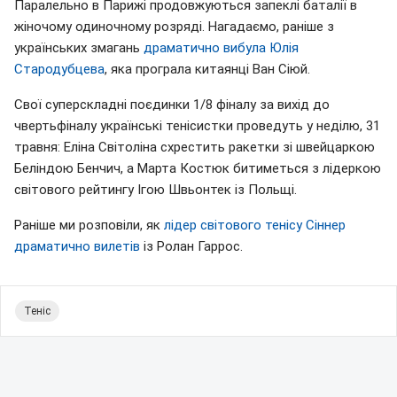
Паралельно в Парижі продовжуються запеклі баталії в
жіночому одиночному розряді. Нагадаємо, раніше з
українських змагань
драматично вибула Юлія
Стародубцева
, яка програла китаянці Ван Сіюй.
Свої суперскладні поєдинки 1/8 фіналу за вихід до
чвертьфіналу українські тенісистки проведуть у неділю, 31
травня: Еліна Світоліна схрестить ракетки зі швейцаркою
Беліндою Бенчич, а Марта Костюк битиметься з лідеркою
світового рейтингу Ігою Швьонтек із Польщі.
Раніше ми розповіли, як
лідер світового тенісу Сіннер
драматично вилетів
із Ролан Гаррос.
Теніс