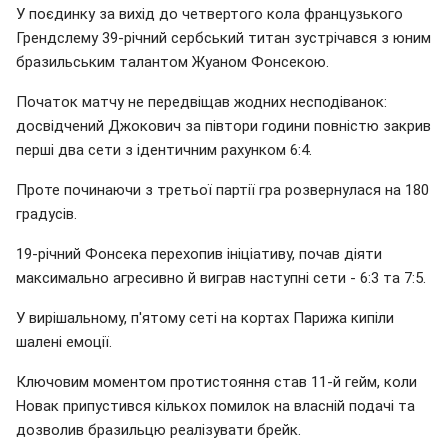
У поєдинку за вихід до четвертого кола французького
Грендслему 39-річний сербський титан зустрічався з юним
бразильським талантом Жуаном Фонсекою.
Початок матчу не передвіщав жодних несподіванок:
досвідчений Джокович за півтори години повністю закрив
перші два сети з ідентичним рахунком 6:4.
Проте починаючи з третьої партії гра розвернулася на 180
градусів.
19-річний Фонсека перехопив ініціативу, почав діяти
максимально агресивно й виграв наступні сети - 6:3 та 7:5.
У вирішальному, п'ятому сеті на кортах Парижа кипіли
шалені емоції.
Ключовим моментом протистояння став 11-й гейм, коли
Новак припустився кількох помилок на власній подачі та
дозволив бразильцю реалізувати брейк.