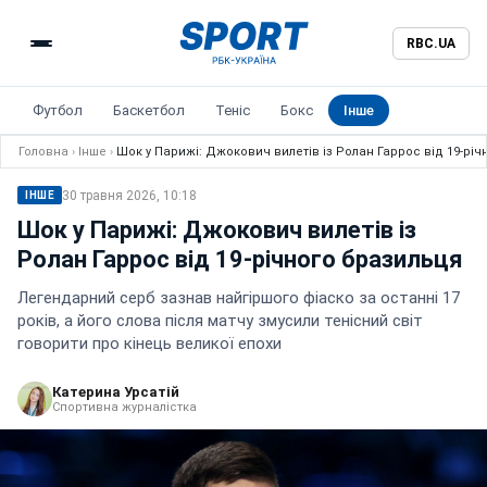
RBC.UA
Футбол
Баскетбол
Теніс
Бокс
Інше
Головна
›
Інше
›
Шок у Парижі: Джокович вилетів із Ролан Гаррос від 19-рі
30 травня 2026, 10:18
ІНШЕ
Шок у Парижі: Джокович вилетів із
Ролан Гаррос від 19-річного бразильця
Легендарний серб зазнав найгіршого фіаско за останні 17
років, а його слова після матчу змусили тенісний світ
говорити про кінець великої епохи
Катерина Урсатій
Спортивна журналістка