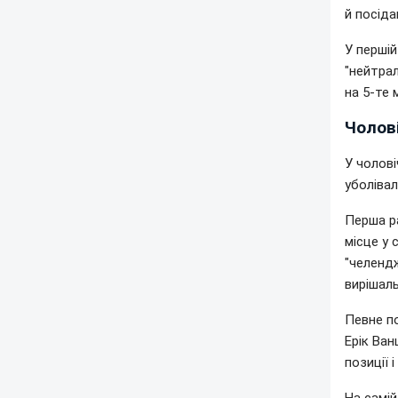
й посіда
У першій
"нейтра
на 5-те 
Чолові
У чолові
уболівал
Перша ра
місце у 
"челендж
вирішал
Певне п
Ерік Ван
позиції 