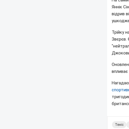
На самій
Яннік С
відрив в
ушкодже
Трійку 
Звєрєв. 
"нейтра
Джокович
Оновлен
впливає 
Нагадаєм
спортив
тригоди
британс
Теніс