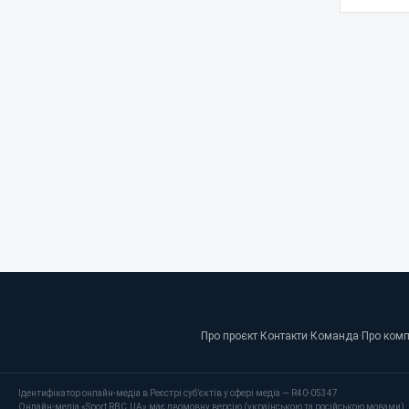
Про проєкт
·
Контакти
·
Команда
·
Про ком
Ідентифікатор онлайн-медіа в Реєстрі суб’єктів у сфері медіа — R40-05347
Онлайн-медіа «Sport RBC.UA» має двомовну версію (українською та російською мовами).