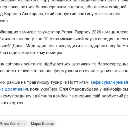
 вершині чоловічого туру обійшлося без радикальних змін. Італі
іннер залишається беззаперечним лідером, зберігаючи солідний
ід Карлоса Алькараса, який пропустив частину матчів через
ння.
найкращих замикає тріумфатор Ролан Гарросу-2026 німець Алек
Єдиною зміною у топ-10 став мінімальний зсув у середині десят
льний" Даніїл Мєдвєдєв зміг випередити легендарного серба Н
а і піднятися на 7-му позицію.
ня світових рейтингів відбувається щотижня та безпосереднь
на посів тенісистів під час формування сіток наступних змагань
о, раніше на трав'яному турнірі в Ноттінгемі
зафіксували уніка
не досягнення
, коли українка Юлія Стародубцева у неймовірном
нному поєдинку здійснила камбек та оновила свій особистий р
ьких кортах.
Еліна Світоліна
Марта Костюк