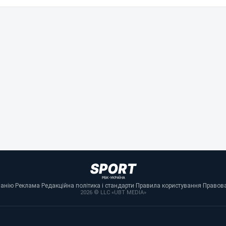
панію
·
Реклама
·
Редакційна політика і стандарти
·
Правила користування
·
Правова
2026 © LLC «UBT MEDIA»