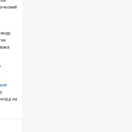
єць
 очковий
сандр
ки:
овака
о
.
льне
у
екорд на