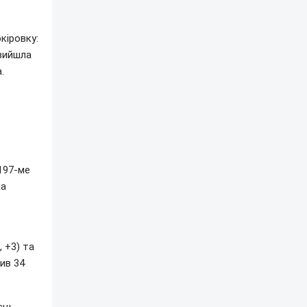
кіровку:
 вийшла
.
 197-ме
на
 +3) та
тив 34