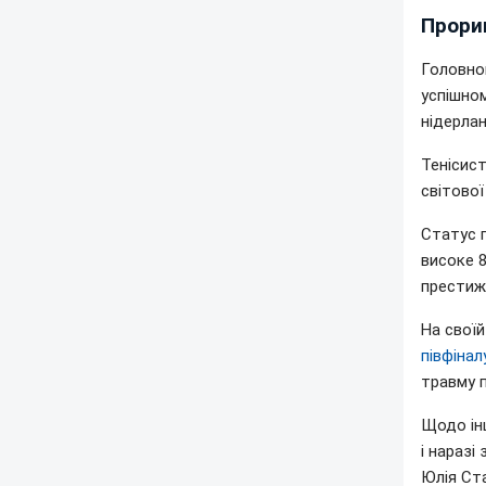
Прорив
Головно
успішно
нідерла
Тенісист
світової
Статус п
високе 8
престижн
На своїй
півфінал
травму 
Щодо ін
і наразі
Юлія Ста