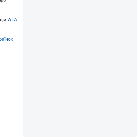
про
ацій
WTA
раїнок