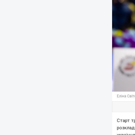
Еліна Світ
Старт тр
розклад 