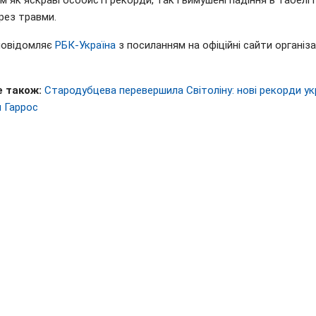
м як яскраві особисті рекорди, так і вимушені падіння в табелі 
рез травми.
повідомляє
РБК-Україна
з посиланням на офіційні сайти організ
 також:
Стародубцева перевершила Світоліну: нові рекорди ук
н Гаррос