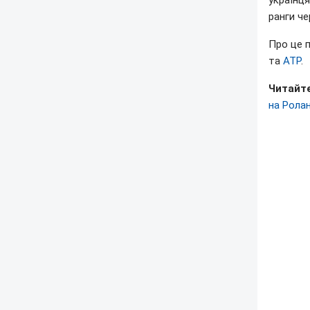
українця
ранги че
Про це 
та
ATP
.
Читайте
на Рола