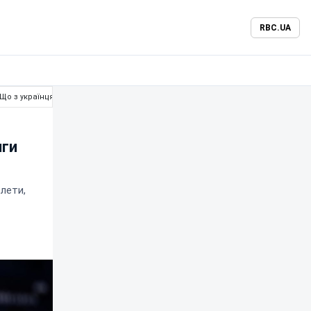
RBC.UA
 Що з українцями?
нги
злети,