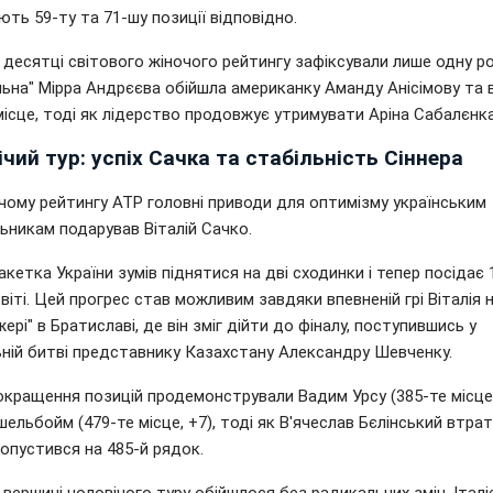
ють 59-ту та 71-шу позиції відповідно.
 десятці світового жіночого рейтингу зафіксували лише одну ро
льна" Мірра Андрєєва обійшла американку Аманду Анісімову та
місце, тоді як лідерство продовжує утримувати Аріна Сабалєнка
чий тур: успіх Сачка та стабільність Сіннера
чому рейтингу ATP головні приводи для оптимізму українським
ьникам подарував Віталій Сачко.
кетка України зумів піднятися на дві сходинки і тепер посідає
світі. Цей прогрес став можливим завдяки впевненій грі Віталія 
ері" в Братиславі, де він зміг дійти до фіналу, поступившись у
ьній битві представнику Казахстану Александру Шевченку.
окращення позицій продемонстрували Вадим Урсу (385-те місце,
шельбойм (479-те місце, +7), тоді як В'ячеслав Бєлінський втра
і опустився на 485-й рядок.