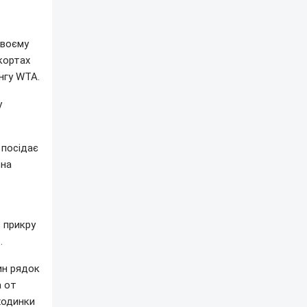
своєму
кортах
нгу WTA.
у
 посідає
 на
 прикру
ь
.
ин рядок
а от
ходинки