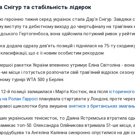
 Снігур та стабільність лідерок
ю героїнею тижня серед українок стала Дар'я Снігур. Завдяки 
му виступу та дебютному виходу до чвертьфіналу на трав'яних 
ндського Гертогенбоса, вона здійснила потужний ривок у рейти
ка додала одразу дев'ять позицій і піднялася на 75-ту сходинк
 класифікації, що є її новим особистим рекордом.
ершої ракетки України впевнено утримує Еліна Світоліна - вона
-ме місце і готується розпочати свій трав'яний відрізок сезону
ому турнірі WTA 500 у Берліні.
 12-й позиції залишилася і Марта Костюк, яка після
історичного
у на Ролан Гарросі
планувала стартувати у Лондоні, проте через
правої щиколотки була змушена
знятися з британських змаган
ших українських тенісисток, то Даяна Ястремська втратила од
 замикає топ-50. Олександра Олійникова втримала 51-ше місце, 
родубцева та Ангеліна Калініна синхронно опустилися на дві с