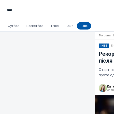
Футбол
Баскетбол
Теніс
Бокс
Інше
Головна
›
15 
ІНШЕ
Рекор
після
Старт на
проте од
Кат
Спор