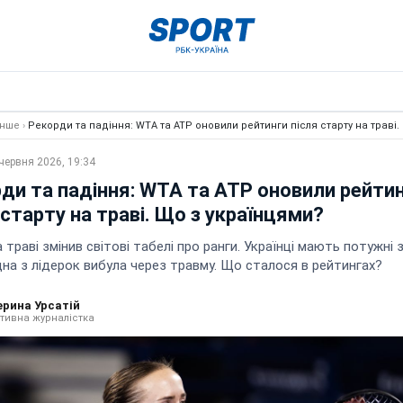
Інше
›
Рекорди та падіння: WTA та ATP оновили рейтинги після старту на траві.
червня 2026, 19:34
ди та падіння: WTA та ATP оновили рейти
 старту на траві. Що з українцями?
 траві змінив світові табелі про ранги. Українці мають потужні 
на з лідерок вибула через травму. Що сталося в рейтингах?
ерина Урсатій
тивна журналістка