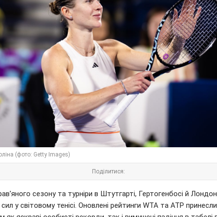
оліна (фото: Getty Images)
Поділитися:
ав'яного сезону та турніри в Штутгарті, Гертогенбосі й Лондон
сил у світовому тенісі. Оновлені рейтинги WTA та ATP принесли