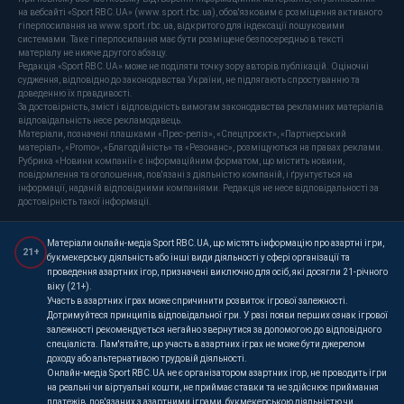
на вебсайті «Sport RBC.UA» (www.sport.rbc.ua), обов'язковим є розміщення активного
гіперпосилання на www.sport.rbc.ua, відкритого для індексації пошуковими
системами. Таке гіперпосилання має бути розміщене безпосередньо в тексті
матеріалу не нижче другого абзацу.
Редакція «Sport RBC.UA» може не поділяти точку зору авторів публікацій. Оціночні
судження, відповідно до законодавства України, не підлягають спростуванню та
доведенню їх правдивості.
За достовірність, зміст і відповідність вимогам законодавства рекламних матеріалів
відповідальність несе рекламодавець.
Матеріали, позначені плашками «Прес-реліз», «Спецпроєкт», «Партнерський
матеріал», «Promo», «Благодійність» та «Резонанс», розміщуються на правах реклами.
Рубрика «Новини компанії» є інформаційним форматом, що містить новини,
повідомлення та оголошення, пов'язані з діяльністю компаній, і ґрунтується на
інформації, наданій відповідними компаніями. Редакція не несе відповідальності за
достовірність такої інформації.
Матеріали онлайн-медіа Sport RBC.UA, що містять інформацію про азартні ігри,
21+
букмекерську діяльність або інші види діяльності у сфері організації та
проведення азартних ігор, призначені виключно для осіб, які досягли 21-річного
віку (21+).
Участь в азартних іграх може спричинити розвиток ігрової залежності.
Дотримуйтеся принципів відповідальної гри. У разі появи перших ознак ігрової
залежності рекомендується негайно звернутися за допомогою до відповідного
спеціаліста. Пам'ятайте, що участь в азартних іграх не може бути джерелом
доходу або альтернативою трудовій діяльності.
Онлайн-медіа Sport RBC.UA не є організатором азартних ігор, не проводить ігри
на реальні чи віртуальні кошти, не приймає ставки та не здійснює приймання
платежів, пов'язаних з азартними іграми, букмекерською діяльністю чи