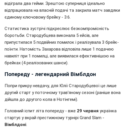
відіграла два гейми. Зрештою суперниця ідеально
відпрацювала на власній подачі та закрила матч завдяки
єдиному ключовому брейку - 3:6.
Статистика зустрічі підкреслює безкомпромісність
боротьби. Стародубцева виконала 5 ейсів, але
припустилася 5 подвійних помилок і реалізувала 3 брейк-
поїнти. Натомість Захарова відповіла лише 1 подачею
навиліт при 1 помилці, але виявилася ефективнішою на
брейках (4 реалізованих шанси).
Попереду - легендарний Вімблдон
Попри прикру невдачу, для Юлії Стародубцевої це лише
другий старт у поточному трав'яному сезоні (раніше вона
дійшла до другого кола в Нотінгемі).
Головний іспит літа попереду - вже
29 червня
українка
стартує у вкрай престижному турнірі Grand Slam -
Вімблдоні
.