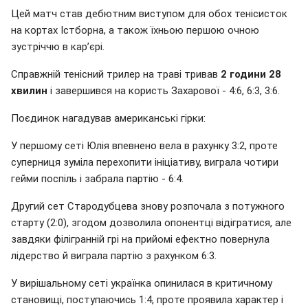
Цей матч став дебютним виступом для обох тенісисток
на кортах Істборна, а також їхньою першою очною
зустріччю в кар’єрі.
Справжній тенісний трилер на траві тривав
2 години 28
хвилин
і завершився на користь Захарової - 4:6, 6:3, 3:6.
Поєдинок нагадував американські гірки:
У першому сеті Юлія впевнено вела в рахунку 3:2, проте
суперниця зуміла перехопити ініціативу, виграла чотири
гейми поспіль і забрала партію - 6:4.
Другий сет Стародубцева знову розпочала з потужного
старту (2:0), згодом дозволила опонентці відігратися, але
завдяки філігранній грі на прийомі ефектно повернула
лідерство й виграла партію з рахунком 6:3.
У вирішальному сеті українка опинилася в критичному
становищі, поступаючись 1:4, проте проявила характер і