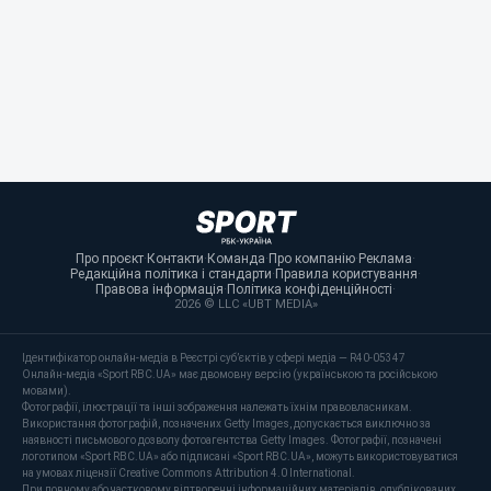
Про проєкт
·
Контакти
·
Команда
·
Про компанію
·
Реклама
·
Редакційна політика і стандарти
·
Правила користування
·
Правова інформація
·
Політика конфіденційності
·
2026 © LLC «UBT MEDIA»
Ідентифікатор онлайн-медіа в Реєстрі суб’єктів у сфері медіа — R40-05347
Онлайн-медіа «Sport RBC.UA» має двомовну версію (українською та російською
мовами).
Фотографії, ілюстрації та інші зображення належать їхнім правовласникам.
Використання фотографій, позначених Getty Images, допускається виключно за
наявності письмового дозволу фотоагентства Getty Images. Фотографії, позначені
логотипом «Sport RBC.UA» або підписані «Sport RBC.UA», можуть використовуватися
на умовах ліцензії Creative Commons Attribution 4.0 International.
При повному або частковому відтворенні інформаційних матеріалів, опублікованих