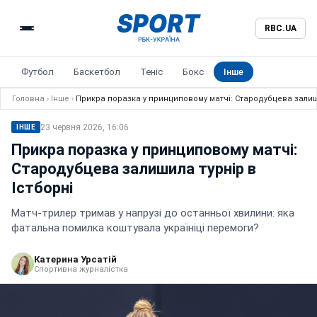
RBC.UA
Футбол
Баскетбол
Теніс
Бокс
Інше
Головна
›
Інше
›
Прикра поразка у принциповому матчі: Стародубцева залиши
23 червня 2026, 16:06
ІНШЕ
Прикра поразка у принциповому матчі:
Стародубцева залишила турнір в
Істборні
Матч-трилер тримав у напрузі до останньої хвилини: яка
фатальна помилка коштувала україніці перемоги?
Катерина Урсатій
Спортивна журналістка