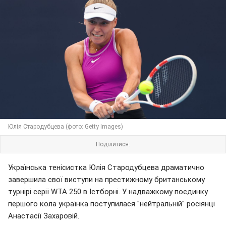
Юлія Стародубцева (фото: Getty Images)
Поділитися:
Українська тенісистка Юлія Стародубцева драматично
завершила свої виступи на престижному британському
турнірі серії WTA 250 в Істборні. У надважкому поєдинку
першого кола українка поступилася "нейтральній" росіянці
Анастасії Захаровій.