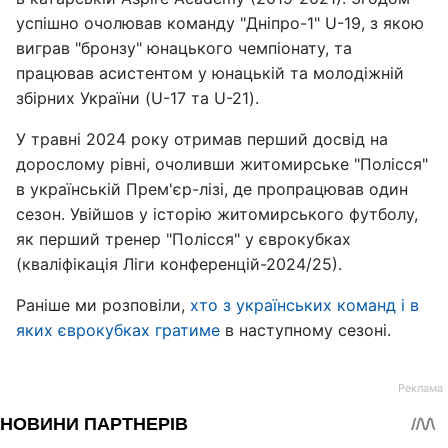
успішно очолював команду "Дніпро-1" U-19, з якою
виграв "бронзу" юнацького чемпіонату, та
працював асистентом у юнацькій та молодіжній
збірних України (U-17 та U-21).
У травні 2024 року отримав перший досвід на
дорослому рівні, очоливши житомирське "Полісся"
в українській Прем'єр-лізі, де пропрацював один
сезон. Увійшов у історію житомирського футболу,
як перший тренер "Полісся" у єврокубках
(кваліфікація Ліги конференцій-2024/25).
Раніше ми розповіли,
хто з українських команд і в
яких єврокубках гратиме
в наступному сезоні.