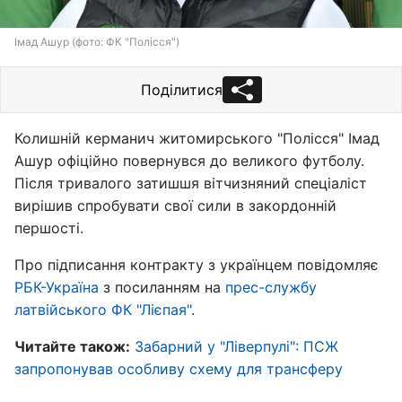
Імад Ашур (фото: ФК "Полісся")
Поділитися
Колишній керманич житомирського "Полісся" Імад
Ашур офіційно повернувся до великого футболу.
Після тривалого затишшя вітчизняний спеціаліст
вирішив спробувати свої сили в закордонній
першості.
Про підписання контракту з українцем повідомляє
РБК-Україна
з посиланням на
прес-службу
латвійського ФК "Лієпая"
.
Читайте також:
Забарний у "Ліверпулі": ПСЖ
запропонував особливу схему для трансферу