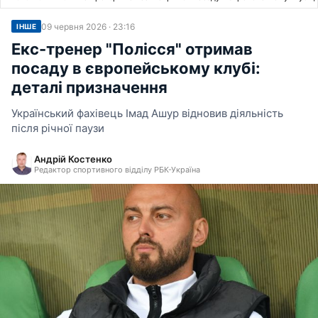
09 червня 2026 · 23:16
ІНШЕ
Екс-тренер "Полісся" отримав
посаду в європейському клубі:
деталі призначення
Український фахівець Імад Ашур відновив діяльність
після річної паузи
Андрій Костенко
Редактор спортивного відділу РБК-Україна