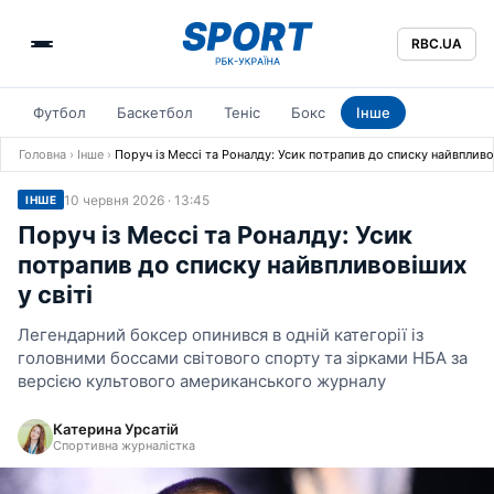
RBC.UA
Футбол
Баскетбол
Теніс
Бокс
Інше
Головна
›
Інше
›
Поруч із Мессі та Роналду: Усик потрапив до списку найвпливов
10 червня 2026 · 13:45
ІНШЕ
Поруч із Мессі та Роналду: Усик
потрапив до списку найвпливовіших
у світі
Легендарний боксер опинився в одній категорії із
головними боссами світового спорту та зірками НБА за
версією культового американського журналу
Катерина Урсатій
Спортивна журналістка