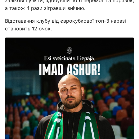
залікові пункти, здобувши по 6 перемог та поразок,
а також 4 рази зігравши внічию.
Відставання клубу від єврокубкової топ-3 наразі
становить 12 очок.