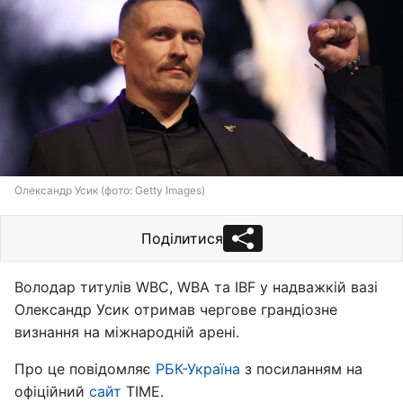
Олександр Усик (фото: Getty Images)
Поділитися
Володар титулів WBC, WBA та IBF у надважкій вазі
Олександр Усик отримав чергове грандіозне
визнання на міжнародній арені.
Про це повідомляє
РБК-Україна
з посиланням на
офіційний
сайт
TIME.