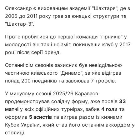
Олександр є вихованцем академії "Шахтаря", де з
2005 до 2011 року грав за юнацькі структури та
"Шахтар-3".
Проте пробитися до першої команди "гірників" у
молодості він так і не зміг, покинувши клуб у 2017
році після серії оренд.
Останні сім сезонів захисник був невіддільною
частиною київського "Динамо", за яке відіграв
понад 200 поєдинків та завоював 7 трофеїв.
У минулому сезоні 2025/26 Караваєв
продемонстрував солідну форму, аже провів
33
матчі
у всіх офіційних турнірах, забив
4 голи
та
оформив
5 асистів
та виграв разом із киянами
Кубок України, який став його останнім аккордом у
столиці