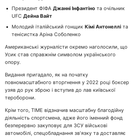
Президент ФІФА
Джанні Інфантіно
та очільник
UFC
Дейна Вайт
Молодий італійський гонщик
Кімі Антонеллі
та
тенісистка Аріна Соболенко
Американські журналісти окремо наголосили, що
Усик став справжнім символом українського
опору.
Видання пригадало, як на початку
повномасштабного вторгнення у 2022 році боксер
узяв до рук зброю і вступив до лав київської
тероборони.
Крім того, TIME відзначив масштабну благодійну
діяльність спортсмена, адже його іменний фонд
безперервно закуповує для ЗСУ військові
автомобілі, спецобладнання зв'язку та доставляє