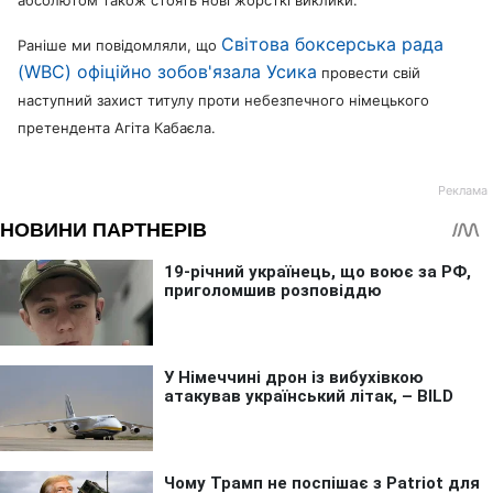
абсолютом також стоять нові жорсткі виклики.
Світова боксерська рада
Раніше ми повідомляли, що
(WBC) офіційно зобов'язала Усика
провести свій
наступний захист титулу проти небезпечного німецького
претендента Агіта Кабаєла.