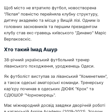
Щоб місто не втратило футбол, новостворена
"Лієпая" повністю перейняла клубну структуру,
дитячу академію та місце у Вищій лізі. Одним із
головних засновників та першим президентом
клубу став екс-гравець київського "Динамо" Маріс
Верпаковскіс.
Хто такий Імад Ашур
38-річний український футбольний тренер
ліванського походження, уродженець Одеси.
Як футболіст виступав за ліванський "Хоменетмен",
а також одеські аматорські команди. Тренерську
кар'єру починав в одеських ДЮФК "Крок" та
СДЮШОР "Чорноморець".
Має міжнародний досвід завдяки дворічній роботі
в катарській Aspire Academy (2019-2021). Згодом