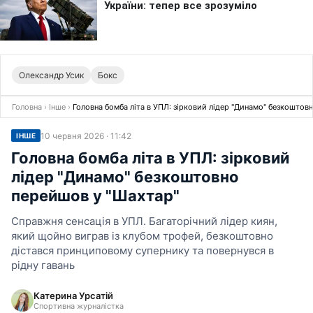
Олександр Усик
Бокс
Головна
›
Інше
›
Головна бомба літа в УПЛ: зірковий лідер "Динамо" безкоштов
10 червня 2026 · 11:42
ІНШЕ
Головна бомба літа в УПЛ: зірковий
лідер "Динамо" безкоштовно
перейшов у "Шахтар"
Справжня сенсація в УПЛ. Багаторічний лідер киян,
який щойно виграв із клубом трофей, безкоштовно
дістався принциповому супернику та повернувся в
рідну гавань
Катерина Урсатій
Спортивна журналістка