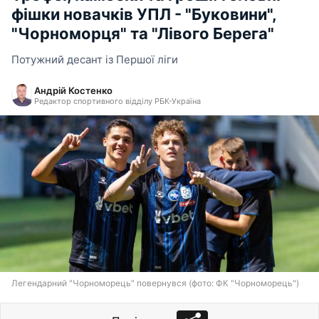
фішки новачків УПЛ - "Буковини",
"Чорноморця" та "Лівого Берега"
Потужний десант із Першої ліги
Андрій Костенко
Редактор спортивного відділу РБК-Україна
Легендарний "Чорноморець" повернувся (фото: ФК "Чорноморець")