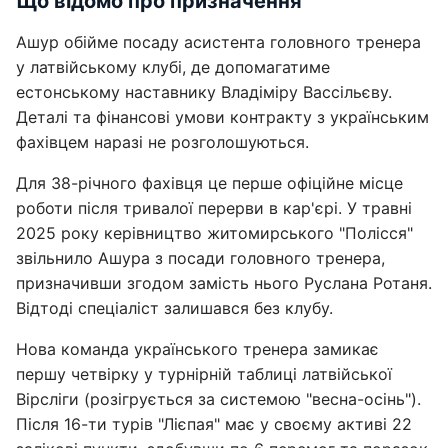
Що відомо про призначення
Ашур обійме посаду асистента головного тренера
у латвійському клубі, де допомагатиме
естонському наставнику Владіміру Вассільєву.
Деталі та фінансові умови контракту з українським
фахівцем наразі не розголошуються.
Для 38-річного фахівця це перше офіційне місце
роботи після тривалої перерви в кар'єрі. У травні
2025 року керівництво житомирського "Полісся"
звільнило Ашура з посади головного тренера,
призначивши згодом замість нього Руслана Ротаня.
Відтоді спеціаліст залишався без клубу.
Нова команда українського тренера замикає
першу четвірку у турнірній таблиці латвійської
Вірсліги (розігрується за системою "весна-осінь").
Після 16-ти турів "Лієпая" має у своєму активі 22