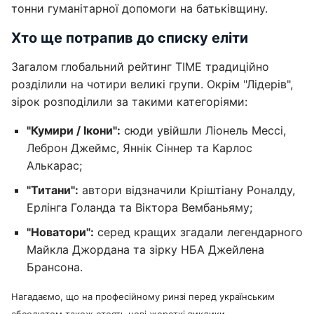
тонни гуманітарної допомоги на батьківщину.
Хто ще потрапив до списку еліти
Загалом глобальний рейтинг TIME традиційно
розділили на чотири великі групи. Окрім "Лідерів",
зірок розподілили за такими категоріями:
"Кумири / Ікони":
сюди увійшли Ліонель Мессі,
Леброн Джеймс, Яннік Сіннер та Карлос
Алькарас;
"Титани":
автори відзначили Кріштіану Роналду,
Ерлінга Голанда та Віктора Вембаньяму;
"Новатори":
серед кращих згадали легендарного
Майкла Джордана та зірку НБА Джейлена
Брансона.
Нагадаємо, що на професійному ринзі перед українським