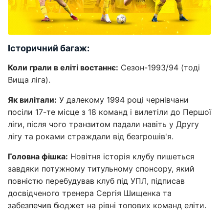
Історичний багаж:
Коли грали в еліті востаннє:
Сезон-1993/94 (тоді
Вища ліга).
Як вилітали:
У далекому 1994 році чернівчани
посіли 17-те місце з 18 команд і вилетіли до Першої
ліги, після чого транзитом падали навіть у Другу
лігу та роками страждали від безгрошів'я.
Головна фішка:
Новітня історія клубу пишеться
завдяки потужному титульному спонсору, який
повністю перебудував клуб під УПЛ, підписав
досвідченого тренера Сергія Шищенка та
забезпечив бюджет на рівні топових команд еліти.