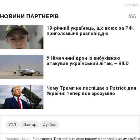
УПЛ
Шахтар
Футбол
Головна
›
Інше
›
Екс-тренер "Полісся" отримав посаду в європейському клубі: 