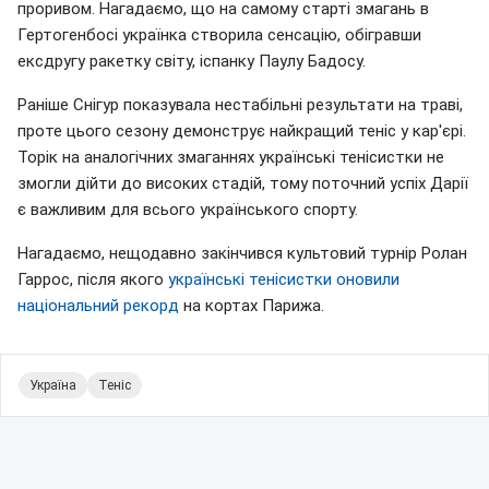
проривом. Нагадаємо, що на самому старті змагань в
Гертогенбосі українка створила сенсацію, обігравши
ексдругу ракетку світу, іспанку Паулу Бадосу.
Раніше Снігур показувала нестабільні результати на траві,
проте цього сезону демонструє найкращий теніс у кар'єрі.
Торік на аналогічних змаганнях українські тенісистки не
змогли дійти до високих стадій, тому поточний успіх Дарії
є важливим для всього українського спорту.
Нагадаємо, нещодавно закінчився культовий турнір Ролан
Гаррос, після якого
у
країнські тенісистки оновили
національний рекорд
на кортах Парижа.
Україна
Теніс