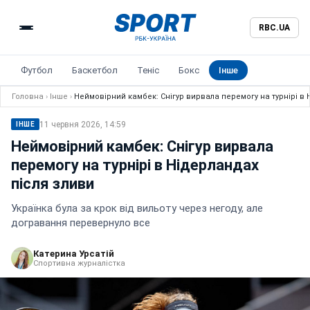
RBC.UA
Футбол
Баскетбол
Теніс
Бокс
Інше
Головна
›
Інше
›
Неймовірний камбек: Снігур вирвала перемогу на турнірі в 
11 червня 2026, 14:59
ІНШЕ
Неймовірний камбек: Снігур вирвала
перемогу на турнірі в Нідерландах
після зливи
Українка була за крок від вильоту через негоду, але
догравання перевернуло все
Катерина Урсатій
Спортивна журналістка