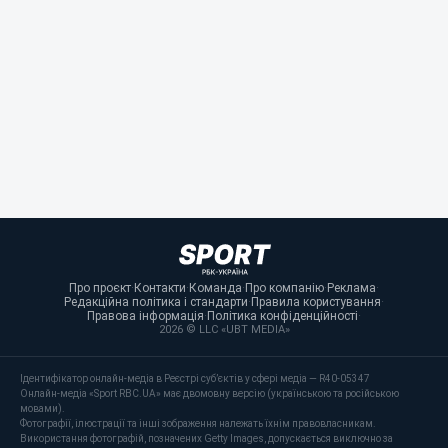
Про проєкт
·
Контакти
·
Команда
·
Про компанію
·
Реклама
·
Редакційна політика і стандарти
·
Правила користування
·
Правова інформація
·
Політика конфіденційності
·
2026 © LLC «UBT MEDIA»
Ідентифікатор онлайн-медіа в Реєстрі суб’єктів у сфері медіа — R40-05347
Онлайн-медіа «Sport RBC.UA» має двомовну версію (українською та російською
мовами).
Фотографії, ілюстрації та інші зображення належать їхнім правовласникам.
Використання фотографій, позначених Getty Images, допускається виключно за