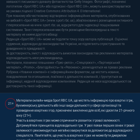
наявності письмового дозволу фотоагентства Getty Images. Фотографії, позначені
логотипом «Sport RBC.UA» або підписані «Sport RBC.UA», можуть використовуватися
на умовах ліцензії Creative Commons Attribution 4.0 International.
При повному або частковому відтворенні інформаційних матеріалів, опублікованих
на вебсайті «Sport RBC.UA» (www.sport.rbc.ua), обов'язковим є розміщення активного
гіперпосилання на www.sport.rbc.ua, відкритого для індексації пошуковими
системами. Таке гіперпосилання має бути розміщене безпосередньо в тексті
матеріалу не нижче другого абзацу.
Редакція «Sport RBC.UA» може не поділяти точку зору авторів публікацій. Оціночні
судження, відповідно до законодавства України, не підлягають спростуванню та
доведенню їх правдивості.
За достовірність, зміст і відповідність вимогам законодавства рекламних матеріалів
відповідальність несе рекламодавець.
Матеріали, позначені плашками «Прес-реліз», «Спецпроєкт», «Партнерський
матеріал», «Promo», «Благодійність» та «Резонанс», розміщуються на правах реклами.
Рубрика «Новини компанії» є інформаційним форматом, що містить новини,
повідомлення та оголошення, пов'язані з діяльністю компаній, і ґрунтується на
інформації, наданій відповідними компаніями. Редакція не несе відповідальності за
достовірність такої інформації.
Матеріали онлайн-медіа Sport RBC.UA, що містять інформацію про азартні ігри,
21+
букмекерську діяльність або інші види діяльності у сфері організації та
проведення азартних ігор, призначені виключно для осіб, які досягли 21-річного
віку (21+).
Участь в азартних іграх може спричинити розвиток ігрової залежності.
Дотримуйтеся принципів відповідальної гри. У разі появи перших ознак ігрової
залежності рекомендується негайно звернутися за допомогою до відповідного
спеціаліста. Пам'ятайте, що участь в азартних іграх не може бути джерелом