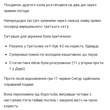
Поєдинок другого кола розтягнувся на два дні через
примхи погоди.
Напередодні зустріч зупинили через сильну зливу прямо
посеред вирішального третього сету.
Ситуація для українки була критичною:
Рахунок у третьому сеті був 4:2 на користь Удварді.
Суперниця повністю володіла ініціативою до паузи.
Статистика ейсів була розгромною (11 у угорки проти
1 у Дарії).
Проте після відновлення гри 11 червня Снігур здійснила
справжній подвиг.
Вона переломила хід боротьби, вигравши чотири з
наступних п'яти геймів поспіль і закрила матч на свою
користь.