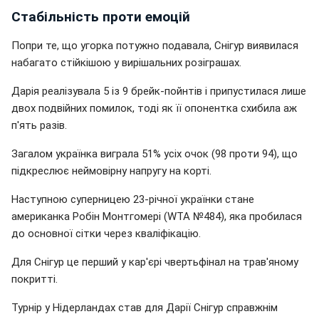
Стабільність проти емоцій
Попри те, що угорка потужно подавала, Снігур виявилася
набагато стійкішою у вирішальних розіграшах.
Дарія реалізувала 5 із 9 брейк-пойнтів і припустилася лише
двох подвійних помилок, тоді як її опонентка схибила аж
п'ять разів.
Загалом українка виграла 51% усіх очок (98 проти 94), що
підкреслює неймовірну напругу на корті.
Наступною суперницею 23-річної українки стане
американка Робін Монтгомері (WTA №484), яка пробилася
до основної сітки через кваліфікацію.
Для Снігур це перший у кар'єрі чвертьфінал на трав'яному
покритті.
Турнір у Нідерландах став для Дарії Снігур справжнім