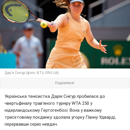
Дар'я Снігур (фото: BTU.ORG.UA)
Поділитися:
Українська тенісистка Дарія Снігур пробилася до
чвертьфіналу трав'яного турніру WTA 250 у
нідерландському Гертогенбосі. Вона у важкому
трисетовому поєдинку здолала угорку Панну Удварді,
перервавши серію невдач.