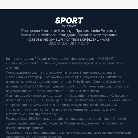
Про проєкт
·
Контакти
·
Команда
·
Про компанію
·
Реклама
·
Редакційна політика і стандарти
·
Правила користування
·
Правова інформація
·
Політика конфіденційності
·
2026 © LLC «UBT MEDIA»
Ідентифікатор онлайн-медіа в Реєстрі суб’єктів у сфері медіа — R40-05347
Онлайн-медіа «Sport RBC.UA» має двомовну версію (українською та російською
мовами).
Фотографії, ілюстрації та інші зображення належать їхнім правовласникам.
Використання фотографій, позначених Getty Images, допускається виключно за
наявності письмового дозволу фотоагентства Getty Images. Фотографії, позначені
логотипом «Sport RBC.UA» або підписані «Sport RBC.UA», можуть використовуватися
на умовах ліцензії Creative Commons Attribution 4.0 International.
При повному або частковому відтворенні інформаційних матеріалів, опублікованих
на вебсайті «Sport RBC.UA» (www.sport.rbc.ua), обов'язковим є розміщення активного
гіперпосилання на www.sport.rbc.ua, відкритого для індексації пошуковими
системами. Таке гіперпосилання має бути розміщене безпосередньо в тексті
матеріалу не нижче другого абзацу.
Редакція «Sport RBC.UA» може не поділяти точку зору авторів публікацій. Оціночні
судження, відповідно до законодавства України, не підлягають спростуванню та
доведенню їх правдивості.
За достовірність, зміст і відповідність вимогам законодавства рекламних матеріалів
відповідальність несе рекламодавець.