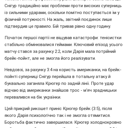
Снігур традиційно має проблеми проти високих суперниць
із сильними ударами, оскільки помітно поступається їм у
фізичній потужності. На жаль, звітний поєдинок лише
підтвердив це правило. Бій тривав рівно одну годину.
Початок першої партії не віщував катастрофи: тенісистки
стабільно обмінювалися геймами. Ключовий епізод усього
матчу стався за рахунку 2:2, коли Дарія мала потрійний
брейк-пойнт, але не змогла його реалізувати.
Невдовзі, за рахунку 3:4 на користь американки, на брейк-
пойнті суперниці Снігур перейшла в тотальну атаку й
буквально заганяла Крюгер по задній лінії. Проте удар
відчаю від американки знайшов трос - м'яч зрадницьки
перевалився на бік українки.
Цей прикрий рикошет приніс Крюгер брейк (3:5), після
якого Дарія психологічно так і не змогла отямитися.
Боротьба фактично завершилася. Крюгер холоднокровно