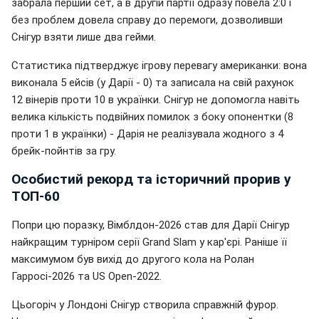
забрала перший сет, а в другій партії одразу повела 2:0 і
без проблем довела справу до перемоги, дозволивши
Снігур взяти лише два гейми.
Статистика підтверджує ігрову перевагу американки: вона
виконала 5 ейсів (у Дарії - 0) та записала на свій рахунок
12 вінерів проти 10 в українки. Снігур не допомогла навіть
велика кількість подвійних помилок з боку опонентки (8
проти 1 в українки) - Дарія не реалізувала жодного з 4
брейк-пойнтів за гру.
Особистий рекорд та історичний прорив у
ТОП-60
Попри цю поразку, Вімблдон-2026 став для Дарії Снігур
найкращим турніром серії Grand Slam у кар'єрі. Раніше її
максимумом був вихід до другого кола на Ролан
Гарросі-2026 та US Open-2022.
Цьогоріч у Лондоні Снігур створила справжній фурор.