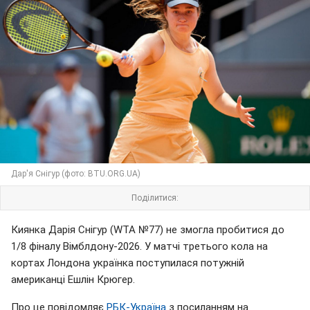
Дар'я Снігур (фото: BTU.ORG.UA)
Поділитися:
Киянка Дарія Снігур (WTA №77) не змогла пробитися до
1/8 фіналу Вімблдону-2026. У матчі третього кола на
кортах Лондона українка поступилася потужній
американці Ешлін Крюгер.
Про це повідомляє
РБК-Україна
з посиланням на