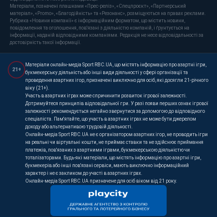
Матеріали, позначені плашками «Прес-реліз», «Спецпроєкт», «Партнерський
матеріал», «Promo», «Благодійність» та «Резонанс», розміщуються на правах реклами.
Рубрика «Новини компанії» є інформаційним форматом, що містить новини,
повідомлення та оголошення, пов'язані з діяльністю компаній, і ґрунтується на
інформації, наданій відповідними компаніями. Редакція не несе відповідальності за
достовірність такої інформації.
Матеріали онлайн-медіа Sport RBC.UA, що містять інформацію про азартні ігри,
21+
букмекерську діяльність або інші види діяльності у сфері організації та
проведення азартних ігор, призначені виключно для осіб, які досягли 21-річного
віку (21+).
Участь в азартних іграх може спричинити розвиток ігрової залежності.
Дотримуйтеся принципів відповідальної гри. У разі появи перших ознак ігрової
залежності рекомендується негайно звернутися за допомогою до відповідного
спеціаліста. Пам'ятайте, що участь в азартних іграх не може бути джерелом
доходу або альтернативою трудовій діяльності.
Онлайн-медіа Sport RBC.UA не є організатором азартних ігор, не проводить ігри
на реальні чи віртуальні кошти, не приймає ставки та не здійснює приймання
платежів, пов'язаних з азартними іграми, букмекерською діяльністю чи
тоталізаторами. Будь-які матеріали, що містять інформацію про азартні ігри,
букмекерів або інші пов'язані сервіси, мають виключно інформаційний
характер і не є закликом до участі в азартних іграх.
Онлайн-медіа Sport RBC.UA призначене для осіб віком від 21 року.