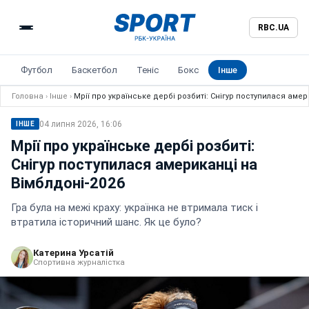
RBC.UA
Футбол
Баскетбол
Теніс
Бокс
Інше
Головна
›
Інше
›
Мрії про українське дербі розбиті: Снігур поступилася амер
04 липня 2026, 16:06
ІНШЕ
Мрії про українське дербі розбиті:
Снігур поступилася американці на
Вімблдоні-2026
Гра була на межі краху: українка не втримала тиск і
втратила історичний шанс. Як це було?
Катерина Урсатій
Спортивна журналістка