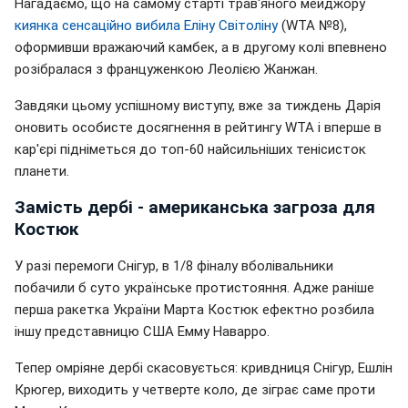
Нагадаємо, що на самому старті трав'яного мейджору
киянка сенсаційно вибила Еліну Світоліну
(WTA №8),
оформивши вражаючий камбек, а в другому колі впевнено
розібралася з француженкою Леолією Жанжан.
Завдяки цьому успішному виступу, вже за тиждень Дарія
оновить особисте досягнення в рейтингу WTA і вперше в
кар'єрі підніметься до топ-60 найсильніших тенісисток
планети.
Замість дербі - американська загроза для
Костюк
У разі перемоги Снігур, в 1/8 фіналу вболівальники
побачили б суто українське протистояння. Адже раніше
перша ракетка України Марта Костюк ефектно розбила
іншу представницю США Емму Наварро.
Тепер омріяне дербі скасовується: кривдниця Снігур, Ешлін
Крюгер, виходить у четверте коло, де зіграє саме проти