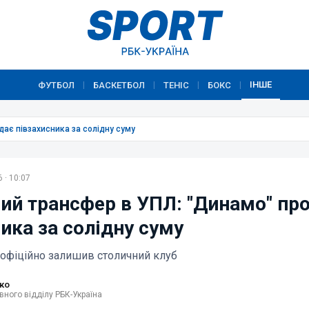
ІНШЕ
ФУТБОЛ
БАСКЕТБОЛ
ТЕНІС
БОКС
|
|
|
|
ає півзахисника за солідну суму
 · 10:07
ий трансфер в УПЛ: "Динамо" пр
ика за солідну суму
офіційно залишив столичний клуб
ко
вного відділу РБК-Україна