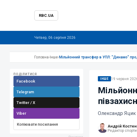
RBC.UA
Четвер, 06 серпня 2026
Головна
›
Інше
›
Мільйонний трансфер в УПЛ: "Динамо" прод
ПОДІЛИТИСЯ
19 червня 2026
ІНШЕ
Facebook
Мільйонн
Telegram
півзахисн
Twitter / X
Олександр Яцик 
Viber
Копіювати посилання
Андрій Костен
Редактор спорти