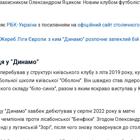
захисником Олександром Яциком. Новим клубом футболіст
ляє
РБК-Україна
з посиланням на
офіційний сайт столичного
Жереб Ліги Європи: з ким "Динамо" розпочне запеклий бій 
ця у "Динамо"
еребував у структурі київського клубу з літа 2019 року, к
ольної школи київської "Оболоні". Він швидко став лідеро
ого складу "біло-синіх", разом з яким яскраво виступав у
у "Динамо" хавбек дебютував у серпні 2022 року в матчі
и чемпіонів проти лісабонської "Бенфіки". Згодом Олександ
ді у луганській "Зорі", після чого знову повернувся до стол