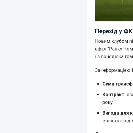
Перехід у ФК
Новим клубом пі
ефірі "Ранку Чем
і з понеділка гра
За інформацією і
Сума трансф
Контракт:
осо
року.
Вигода для к
відсоток від