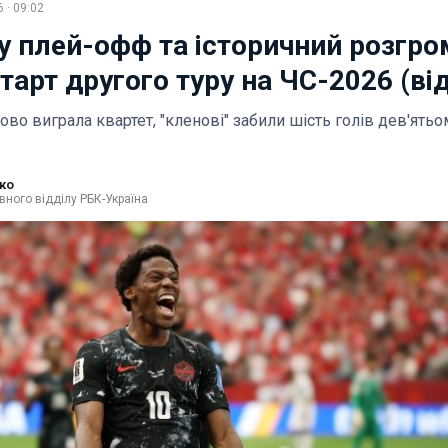
 · 09:02
у плей-офф та історичний розгро
тарт другого туру на ЧС-2026 (ві
ово виграла квартет, "кленові" забили шість голів дев'ятьо
ко
вного відділу РБК-Україна