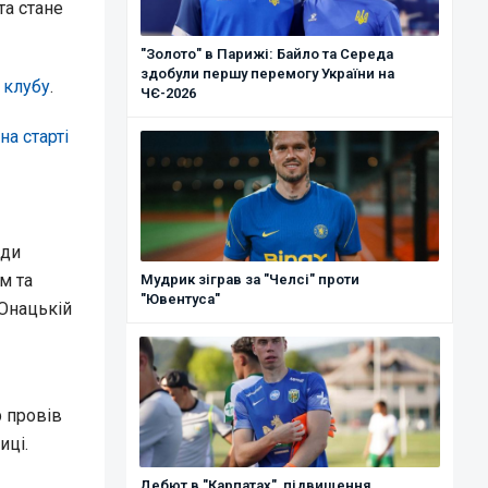
а стане
"Золото" в Парижі: Байло та Середа
здобули першу перемогу України на
 клубу
.
ЧЄ-2026
на старті
уди
м та
Мудрик зіграв за "Челсі" проти
"Ювентуса"
 Юнацькій
р провів
иці.
Дебют в "Карпатах", підвищення