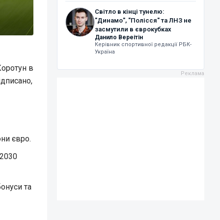
Світло в кінці тунелю:
"Динамо", "Полісся" та ЛНЗ не
засмутили в єврокубках
Данило Вереітін
Керівник спортивної редакції РБК-
Україна
Коротун в
ідписано,
ни євро.
 2030
онуси та