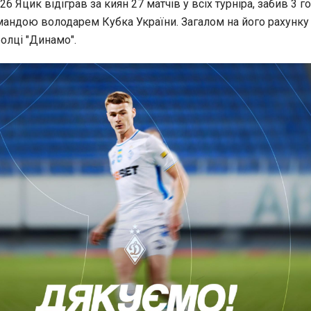
6 Яцик відіграв за киян 27 матчів у всіх турніра, забив 3 го
омандою володарем Кубка України. Загалом на його рахунку
олці "Динамо".