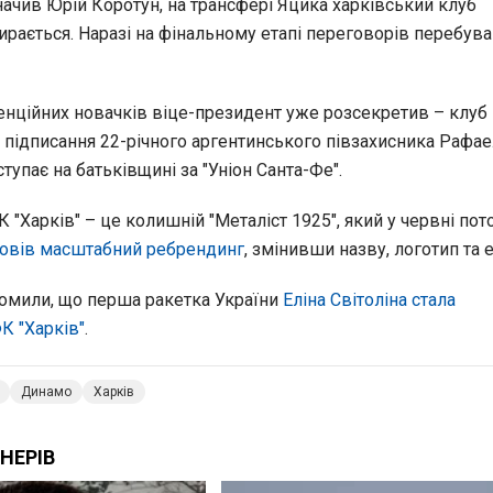
начив Юрій Коротун, на трансфері Яцика харківський клуб
ирається. Наразі на фінальному етапі переговорів перебув
тенційних новачків віце-президент уже розсекретив – клуб
 підписання 22-річного аргентинського півзахисника Рафае
ступає на батьківщині за "Уніон Санта-Фе".
 "Харків" – це колишній "Металіст 1925", який у червні пот
овів масштабний ребрендинг
, змінивши назву, логотип та
омили, що перша ракетка України
Еліна Світоліна стала
К "Харків"
.
Динамо
Харків