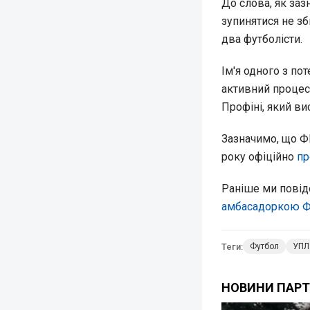
До слова, як заз
зупинятися не зб
два футболісти.
Ім'я одного з по
активний процес
Профіні, який ви
Зазначимо, що ФК
року офіційно
пр
Раніше ми повід
амбасадоркою Ф
Теги:
Футбол
УПЛ