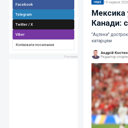
19 червня 2026
ІНШЕ
Facebook
Мексика 
Telegram
Канади: с
Twitter / X
"Ацтеки" дострок
Viber
катарцям
Копіювати посилання
Андрій Костен
Редактор спорти