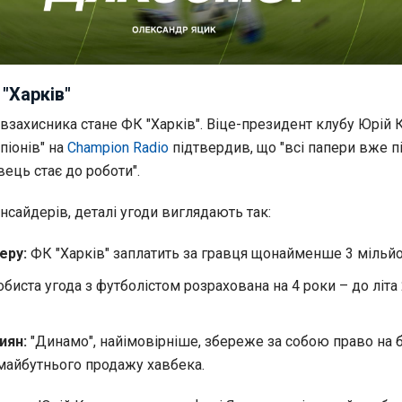
 "Харків"
взахисника стане ФК "Харків". Віце-президент клубу Юрій 
піонів" на
Champion Radio
підтвердив, що "всі папери вже п
вець стає до роботи".
нсайдерів, деталі угоди виглядають так:
еру:
ФК "Харків" заплатить за гравця щонайменше 3 мільйо
биста угода з футболістом розрахована на 4 роки – до літа
иян:
"Динамо", найімовірніше, збереже за собою право на б
 майбутнього продажу хавбека.