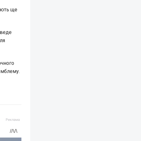
ають ще
 веде
ля
очного
 емблему.