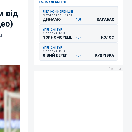
ГОЛОВНІ МАТЧІ
м від
ЛІГА КОНФЕРЕНЦІЙ
Матч завершився
ДИНАМО
КАРАБАХ
1:0
део)
УПЛ. 2-Й ТУР
8 серпня 13:00
м
ЧОРНОМОРЕЦЬ
КОЛОС
- : -
УПЛ. 2-Й ТУР
8 серпня 15:30
ЛІВИЙ БЕРЕГ
КУДРІВКА
- : -