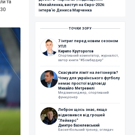
ли та
Михайленка, виступ на Євро-2026:
 30
інтерв'ю Дениса Марченка
ТОЧКИ ЗОРУ
7 інтриг перед новим сезоном
УПЛ
Кирило Круторогов
Спортивний коментатор, журналіст,
автор книги "#Бомбардир"
Скасувати ліміт на легіонерів?
Чому для українського футболу
немає простої відповіді
Михайло Метревелі
Медіаменеджер, спортивний
функціонер
Леброн щось знає, якщо
відмовився від грошей
"Лейкерс"
Дмитро Базелевський
Баскетбольний тренер, оглядач