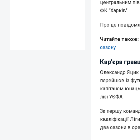
центральним пів
ФК "Харків".
Про це повідом
Читайте також:
сезону
Кар'єра грав
Олександр Яцик п
перейшов із футб
капітаном юнацьк
лізі УЄФА.
За першу команд
кваліфікації Ліг
два сезони в орен