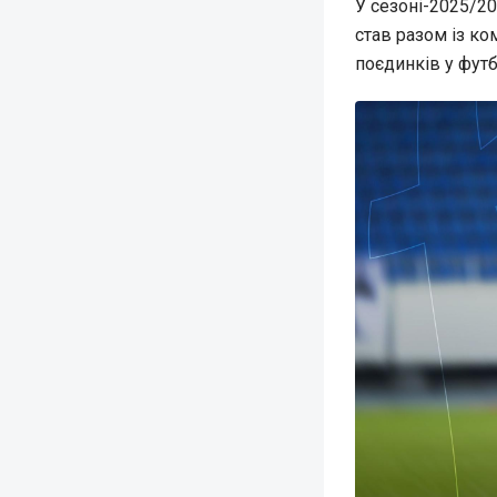
У сезоні-2025/202
став разом із к
поєдинків у футб