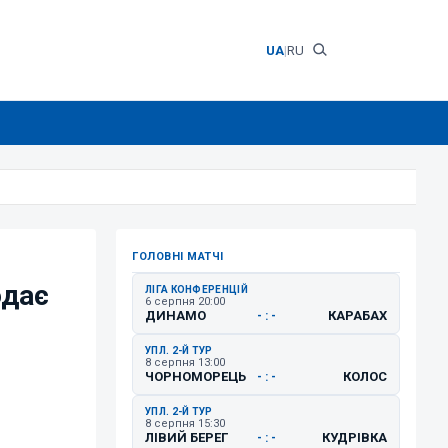
UA
|
RU
ГОЛОВНІ МАТЧІ
одає
ЛІГА КОНФЕРЕНЦІЙ
6 серпня 20:00
ДИНАМО
КАРАБАХ
- : -
УПЛ. 2-Й ТУР
8 серпня 13:00
ЧОРНОМОРЕЦЬ
КОЛОС
- : -
УПЛ. 2-Й ТУР
8 серпня 15:30
ЛІВИЙ БЕРЕГ
КУДРІВКА
- : -