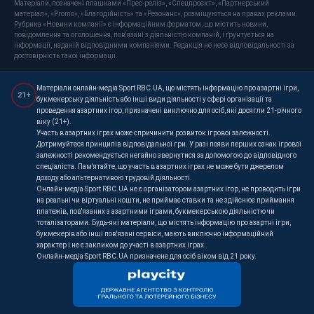
Матеріали, позначені плашками «Прес-реліз», «Спецпроєкт», «Партнерський
матеріал», «Promo», «Благодійність» та «Резонанс», розміщуються на правах реклами.
Рубрика «Новини компанії» є інформаційним форматом, що містить новини,
повідомлення та оголошення, пов'язані з діяльністю компаній, і ґрунтується на
інформації, наданій відповідними компаніями. Редакція не несе відповідальності за
достовірність такої інформації.
Матеріали онлайн-медіа Sport RBC.UA, що містять інформацію про азартні ігри,
21+
букмекерську діяльність або інші види діяльності у сфері організації та
проведення азартних ігор, призначені виключно для осіб, які досягли 21-річного
віку (21+).
Участь в азартних іграх може спричинити розвиток ігрової залежності.
Дотримуйтеся принципів відповідальної гри. У разі появи перших ознак ігрової
залежності рекомендується негайно звернутися за допомогою до відповідного
спеціаліста. Пам'ятайте, що участь в азартних іграх не може бути джерелом
доходу або альтернативою трудовій діяльності.
Онлайн-медіа Sport RBC.UA не є організатором азартних ігор, не проводить ігри
на реальні чи віртуальні кошти, не приймає ставки та не здійснює приймання
платежів, пов'язаних з азартними іграми, букмекерською діяльністю чи
тоталізаторами. Будь-які матеріали, що містять інформацію про азартні ігри,
букмекерів або інші пов'язані сервіси, мають виключно інформаційний
характер і не є закликом до участі в азартних іграх.
Онлайн-медіа Sport RBC.UA призначене для осіб віком від 21 року.