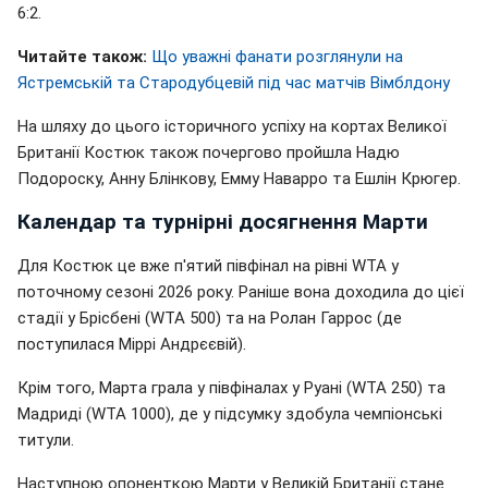
6:2.
Читайте також:
Що уважні фанати розглянули на
Ястремській та Стародубцевій під час матчів Вімблдону
На шляху до цього історичного успіху на кортах Великої
Британії Костюк також почергово пройшла Надю
Подороску, Анну Блінкову, Емму Наварро та Ешлін Крюгер.
Календар та турнірні досягнення Марти
Для Костюк це вже п'ятий півфінал на рівні WTA у
поточному сезоні 2026 року. Раніше вона доходила до цієї
стадії у Брісбені (WTA 500) та на Ролан Гаррос (де
поступилася Міррі Андрєєвій).
Крім того, Марта грала у півфіналах у Руані (WTA 250) та
Мадриді (WTA 1000), де у підсумку здобула чемпіонські
титули.
Наступною опоненткою Марти у Великій Британії стане