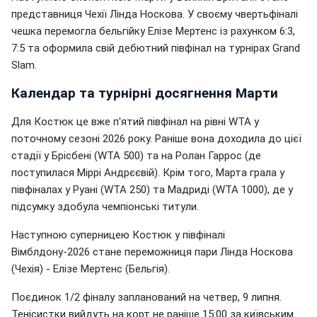
представниця Чехії Лінда Носкова. У своєму чвертьфіналі
чешка перемогла бельгійку Елізе Мертенс із рахунком 6:3,
7:5 та оформила свій дебютний півфінал на турнірах Grand
Slam.
Календар та турнірні досягнення Марти
Для Костюк це вже п'ятий півфінал на рівні WTA у
поточному сезоні 2026 року. Раніше вона доходила до цієї
стадії у Брісбені (WTA 500) та на Ролан Гаррос (де
поступилася Міррі Андрєєвій). Крім того, Марта грала у
півфіналах у Руані (WTA 250) та Мадриді (WTA 1000), де у
підсумку здобула чемпіонські титули.
Наступною суперницею Костюк у півфіналі
Вімблдону-2026 стане переможниця пари Лінда Носкова
(Чехія) - Елізе Мертенс (Бельгія).
Поєдинок 1/2 фіналу запланований на четвер, 9 липня.
Тенісистки вийдуть на корт не раніше 15:00 за київським