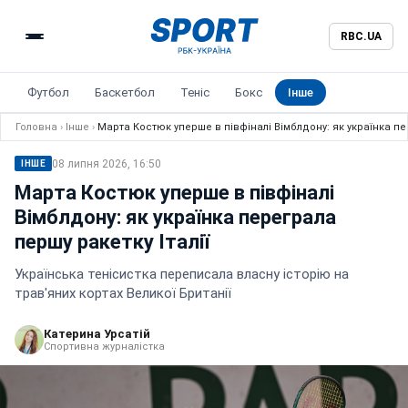
RBC.UA
Футбол
Баскетбол
Теніс
Бокс
Інше
Головна
›
Інше
›
Марта Костюк уперше в півфіналі Вімблдону: як українка пер
08 липня 2026, 16:50
ІНШЕ
Марта Костюк уперше в півфіналі
Вімблдону: як українка переграла
першу ракетку Італії
Українська тенісистка переписала власну історію на
трав'яних кортах Великої Британії
Катерина Урсатій
Спортивна журналістка