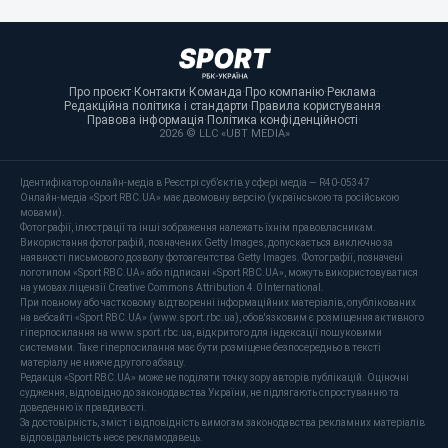
Про проєкт
·
Контакти
·
Команда
·
Про компанію
·
Реклама
·
Редакційна політика і стандарти
·
Правила користування
·
Правова інформація
·
Політика конфіденційності
·
2026 © LLC «UBT MEDIA»
Ідентифікатор онлайн-медіа в Реєстрі суб’єктів у сфері медіа — R40-05347
Онлайн-медіа «Sport RBC.UA» має двомовну версію (українською та російською
мовами).
Фотографії, ілюстрації та інші зображення належать їхнім правовласникам.
Використання фотографій, позначених Getty Images, допускається виключно за
наявності письмового дозволу фотоагентства Getty Images. Фотографії, позначені
логотипом «Sport RBC.UA» або підписані «Sport RBC.UA», можуть використовуватися
на умовах ліцензії Creative Commons Attribution 4.0 International.
При повному або частковому відтворенні інформаційних матеріалів, опублікованих
на вебсайті «Sport RBC.UA» (www.sport.rbc.ua), обов'язковим є розміщення активного
гіперпосилання на www.sport.rbc.ua, відкритого для індексації пошуковими
системами. Таке гіперпосилання має бути розміщене безпосередньо в тексті
матеріалу не нижче другого абзацу.
Редакція «Sport RBC.UA» може не поділяти точку зору авторів публікацій. Оціночні
судження, відповідно до законодавства України, не підлягають спростуванню та
доведенню їх правдивості.
За достовірність, зміст і відповідність вимогам законодавства рекламних матеріалів
відповідальність несе рекламодавець.