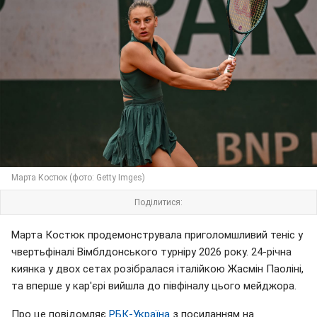
Марта Костюк (фото: Getty Imges)
Поділитися:
Марта Костюк продемонструвала приголомшливий теніс у
чвертьфіналі Вімблдонського турніру 2026 року. 24-річна
киянка у двох сетах розібралася італійкою Жасмін Паоліні,
та вперше у кар'єрі вийшла до півфіналу цього мейджора.
Про це повідомляє
РБК-Україна
з посиланням на