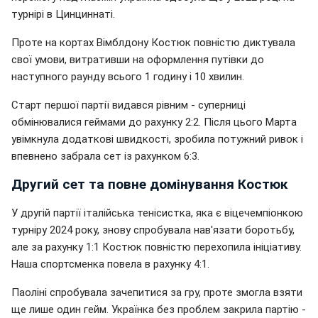
турнірі в Цинциннаті.
Проте на кортах Вімблдону Костюк повністю диктувала
свої умови, витративши на оформлення путівки до
наступного раунду всього 1 годину і 10 хвилин.
Старт першої партії видався рівним - суперниці
обмінювалися геймами до рахунку 2:2. Після цього Марта
увімкнула додаткові швидкості, зробила потужний ривок і
впевнено забрала сет із рахунком 6:3.
Другий сет та повне домінування Костюк
У другій партії італійська тенісистка, яка є віцечемпіонкою
турніру 2024 року, знову спробувала нав'язати боротьбу,
але за рахунку 1:1 Костюк повністю перехопила ініціативу.
Наша спортсменка повела в рахунку 4:1.
Паоліні спробувала зачепитися за гру, проте змогла взяти
ще лише один гейм. Українка без проблем закрила партію -