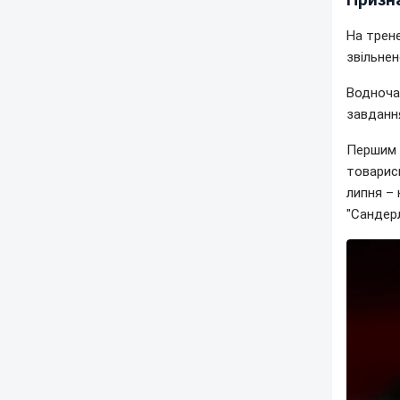
На трене
звільнен
Водноча
завдання
Першим 
товарись
липня – 
"Сандерл