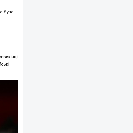
го було
априкінці
йські