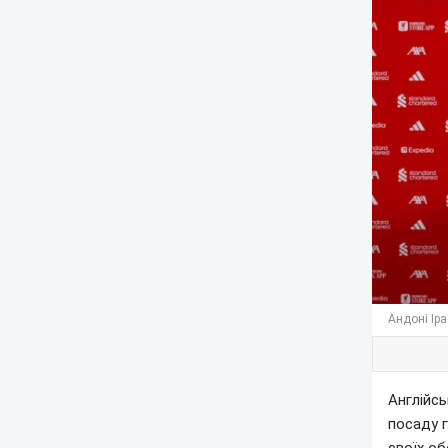
Андоні Іра
Англійсь
посаду г