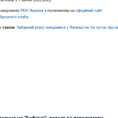
ов'язків з 1 липня 2026 року.
повідомляє
РБК-Україна
з посиланням на
офіційний сайт
йдського клубу
.
 також:
Забарний різко знецінився у Франції на тлі чуток про в
чення на "Енфілді": деталі та передумови