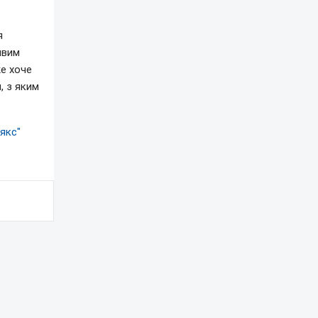
я
ивим
е хоче
, з яким
Аякс"