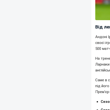
Від ле
Андоні І
своєї іг
500 матч
На трен
Ларнаки 
англійсь
Саме в с
під йог
Прем'єр-
Сезо