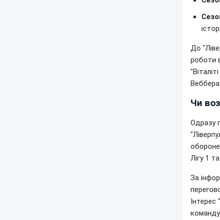
Сезо
Сезо
істор
До "Ліве
роботи в
"Віталіт
Веббера
Чи во
Одразу п
"Ліверпу
обороне
Лігу 1 т
За інфо
перегов
Інтерес 
команду