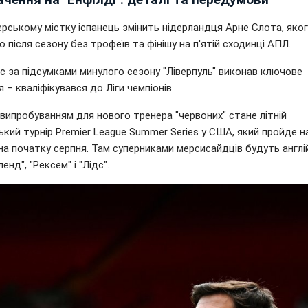
рському містку іспанець змінить нідерландця Арне Слота, яко
о після сезону без трофеїв та фінішу на п'ятій сходинці АПЛ.
с за підсумками минулого сезону "Ліверпуль" виконав ключове
 – кваліфікувався до Ліги чемпіонів.
випробуванням для нового тренера "червоних" стане літній
кий турнір Premier League Summer Series у США, який пройде н
на початку серпня. Там суперниками мерсисайдців будуть англі
енд", "Рексем" і "Лідс".