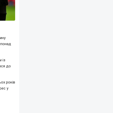
ину
б понад
 із
вся до
ьох років
рес у