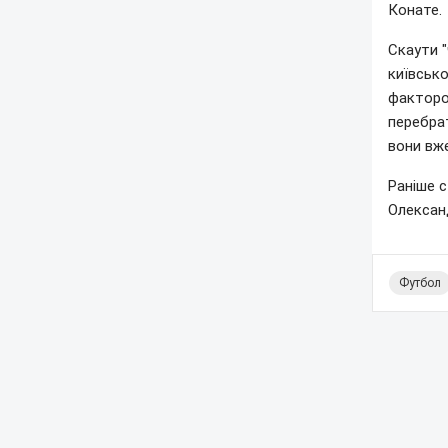
Конате.
Скаути 
київсько
факторо
перебрат
вони вже
Раніше 
Олексан
Футбол