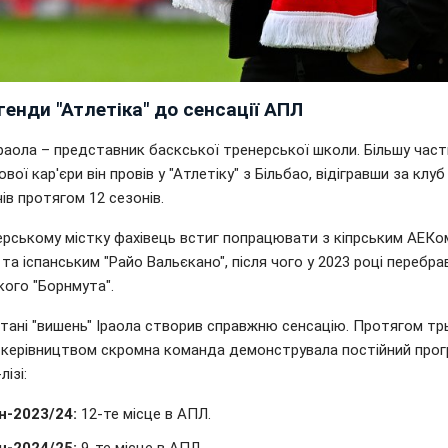
генди "Атлетіка" до сенсації АПЛ
раола – представник баскської тренерської школи. Більшу част
рової кар'єри він провів у "Атлетіку" з Більбао, відігравши за клу
ів протягом 12 сезонів.
ерському містку фахівець встиг попрацювати з кіпрським АЕКом
та іспанським "Райо Вальєкано", після чого у 2023 році перебра
кого "Борнмута".
тані "вишень" Іраола створив справжню сенсацію. Протягом тр
о керівництвом скромна команда демонструвала постійний прог
лізі:
н-2023/24:
12-те місце в АПЛ.