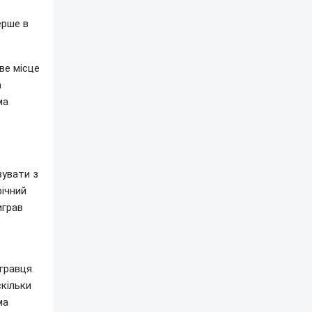
ерше в
ве місце
а
ма
зувати з
річний
играв
гравця.
скільки
ма