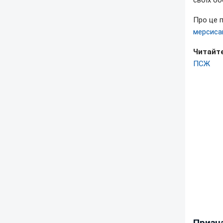
своїх об
Про це 
мерсиса
Читайте
ПСЖ
Призна