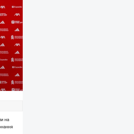
ли на
онання