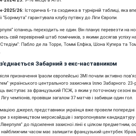
н-2024/25:
9-те місце в АПЛ.
н-2025/26:
Історична 6-та сходинка в турнірній таблиці, яка вп
ії "Борнмута" гарантувала клубу путівку до Ліги Європи.
рпуля" іспанець переходить не один. Він планує перевезти на но
есь свій перевірений штаб помічників, з якими досягав успіху н
і Стедіум": Пабло де ла Торре, Томмі Елфіка, Шона Купера та То
.
зз'єднається Забарний з екс-наставником
ісля призначення Іраоли європейські ЗМІ почали активно пов'я
лем" українського центрального захисника Іллю Забарного. 23-
ць виступає за французький ПСЖ, з яким у поточному сезоні в
а Лігу чемпіонів, провівши загалом 37 матчів і забивши один гол.
рмацією джерел, представники українця вже провели попередні
ори з керівництвом мерсисайдців і запропонували кандидатуру 
"Ліверпуля" до підсилення захисної лінії є цілком предметним, о
 найближчим часом має залишити французький центрбек Ібраї