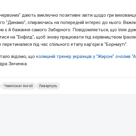
"червоних" дають виключно позитивні звіти щодо гри вихованц
го "Динамо", спираючись на попередній інтерес до нього. Важл
м є й бажання самого Забарного. Повідомляється, що Ілля дуж
ися на "Енфілд", щоб знову працювати під керівництвом Іраоли
 перетиналися під час спільного етапу кар'єри в "Борнмуті".
стало відомо, що
колишній тренер українців у "Жироні" очолив "
дра Зінченка.
Чемпіонат Англії
Ливерпуль