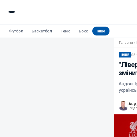
Футбол
Баскетбол
Теніс
Бокс
Інше
Головна
›
05 
ІНШЕ
"Ліве
зміни
Андоні І
українс
Анд
Реда