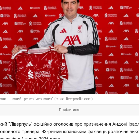
ола – новий тренер "червоних" (фото: liverpoolfc.com)
Поділитися:
кий "Ліверпуль" офіційно оголосив про призначення Андоні Ірао
оловного тренера. 43-річний іспанський фахівець розпочне вик