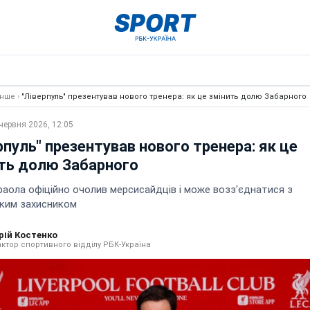
Інше
›
"Ліверпуль" презентував нового тренера: як це змінить долю Забарного
червня 2026, 12:05
рпуль" презентував нового тренера: як це
ть долю Забарного
раола офіційно очолив мерсисайдців і може возз'єднатися з
ьким захисником
рій Костенко
ктор спортивного відділу РБК-Україна