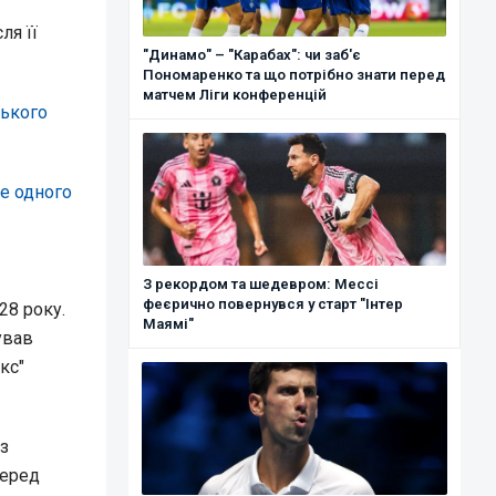
ля її
"Динамо" – "Карабах": чи заб'є
Пономаренко та що потрібно знати перед
матчем Ліги конференцій
ського
ще одного
З рекордом та шедевром: Мессі
феєрично повернувся у старт "Інтер
28 року.
Маямі"
ував
кс"
з
Перед