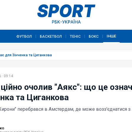
ІНШЕ
ФУТБОЛ
БАСКЕТБОЛ
ТЕНІС
БОКС
|
|
|
|
чає для Зінченка та Циганкова
 · 09:14
ційно очолив "Аякс": що це озна
енка та Циганкова
Жирони" перебрався в Амстердам, де може возз'єднатися з
ко