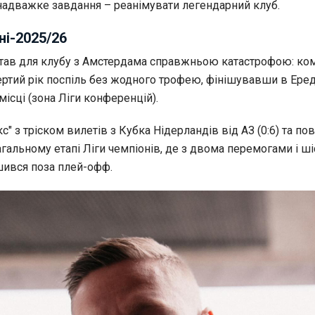
 надважке завдання – реанімувати легендарний клуб.
ні-2025/26
тав для клубу з Амстердама справжньою катастрофою: ко
ртий рік поспіль без жодного трофею, фінішувавши в Еред
місці (зона Ліги конференцій).
кс" з тріском вилетів з Кубка Нідерландів від АЗ (0:6) та по
гальному етапі Ліги чемпіонів, де з двома перемогами і ш
ився поза плей-офф.