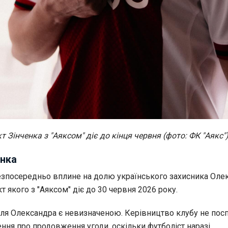
т Зінченка з "Аяксом" діє до кінця червня (фото: ФК "Аякс"
енка
езпосередньо вплине на долю українського захисника Оле
кт якого з "Аяксом" діє до 30 червня 2026 року.
 для Олександра є невизначеною. Керівництво клубу не пос
ння про продовження угоди, оскільки футболіст наразі