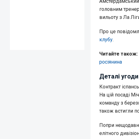
Амстердамський 
головним тренер
вильоту з Ла Ліг
Про це повідом
клубу
.
Читайте також:
росіянина
Деталі угоди
Контракт іспанс
На цій посаді Мі
команду з березн
також встигли п
Попри нещодавню
елітного дивізіо