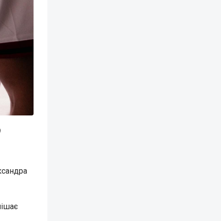
)
ксандра
пішає