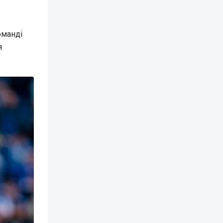
оманді
я