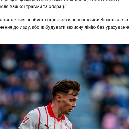
сля важкої травми та операції.
доведеться особисто оцінювати перспективи Зінченка в к
нення до ладу, або ж будувати захисну лінію без урахуванн