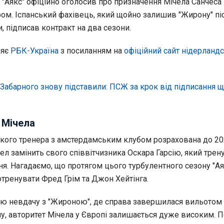
"Аякс" офіційно оголосив про призначення Мічела Санчеса
ом. Іспанський фахівець, який щойно залишив "Жирону" піс
и, підписав контракт на два сезони.
ляє
РБК-Україна
з посиланням на
офіційний сайт нідерланд
Забарного знову підставили: ПСЖ за крок від підписання 
 Мічела
ького тренера з амстердамським клубом розрахована до 20
чел замінить свого співвітчизника Оскара Гарсію, який трен
я. Нагадаємо, що протягом цього турбулентного сезону "Ая
отренувати Фред Грім та Джон Хейтінга.
 невдачу з "Жироною", де справа завершилася вильотом 
ну, авторитет Мічела у Європі залишається дуже високим. 