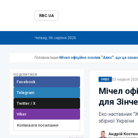
RBC.UA
Четвер, 06 серпня 2026
Головна
›
Інше
›
Мічел офіційно очолив "Аякс": що це озна
ПОДІЛИТИСЯ
03 червня 2026
ІНШЕ
Facebook
Мічел офі
Telegram
для Зінч
Twitter / X
Екс-наставник "
Viber
збірної України
Копіювати посилання
Андрій Костен