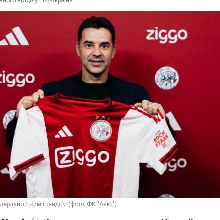
вного відділу РБК-Україна
нідерландським грандом (фото: ФК "Аякс")