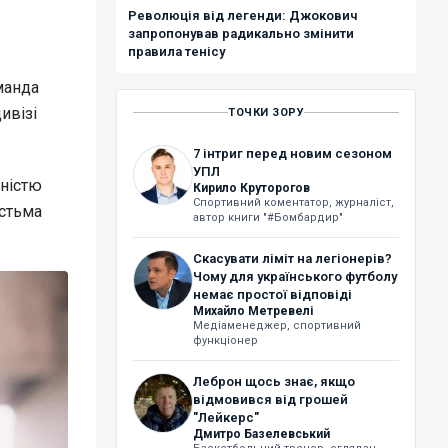
Революція від легенди: Джокович
запропонував радикально змінити
правила тенісу
манда
ивізі
ТОЧКИ ЗОРУ
7 інтриг перед новим сезоном
УПЛ
вністю
Кирило Круторогов
Спортивний коментатор, журналіст,
істьма
автор книги "#Бомбардир"
Скасувати ліміт на легіонерів?
Чому для українського футболу
немає простої відповіді
Михайло Метревелі
Медіаменеджер, спортивний
функціонер
Леброн щось знає, якщо
відмовився від грошей
"Лейкерс"
Дмитро Базелевський