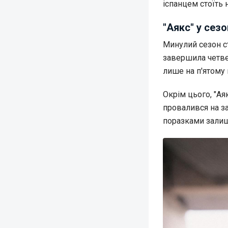
іспанцем стоїть
"Аякс" у сезо
Минулий сезон с
завершила четве
лише на п'ятому 
Окрім цього, "Ая
провалився на за
поразками залиш