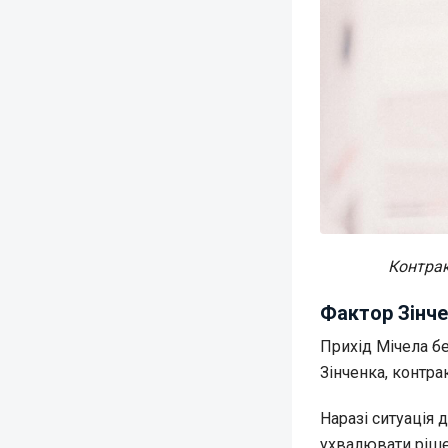
Контрак
Фактор Зінч
Прихід Мічела б
Зінченка, контра
Наразі ситуація
ухвалювати ріше