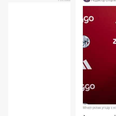
Редактор спорти
Мічел уклав угоду з 