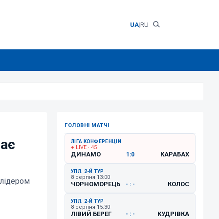
UA
|
RU
ГОЛОВНІ МАТЧІ
чає
ЛІГА КОНФЕРЕНЦІЙ
● LIVE · 45
ДИНАМО
КАРАБАХ
1:0
УПЛ. 2-Й ТУР
8 серпня 13:00
 лідером
ЧОРНОМОРЕЦЬ
КОЛОС
- : -
УПЛ. 2-Й ТУР
8 серпня 15:30
ЛІВИЙ БЕРЕГ
КУДРІВКА
- : -