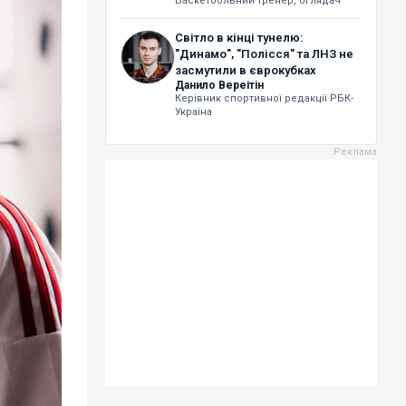
Баскетбольний тренер, оглядач
Світло в кінці тунелю:
"Динамо", "Полісся" та ЛНЗ не
засмутили в єврокубках
Данило Вереітін
Керівник спортивної редакції РБК-
Україна