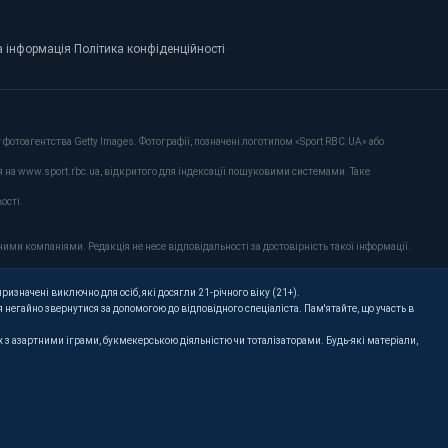
 інформація
·
Політика конфіденційності
·
фотоагентства Getty Images. Фотографії, позначені логотипом «Sport RBC.UA» або
я на www.sport.rbc.ua, відкритого для індексації пошуковими системами. Таке
ості.
ими компаніями. Редакція не несе відповідальності за достовірність такої інформації.
ризначені виключно для осіб, які досягли 21-річного віку (21+).
 негайно звернутися за допомогою до відповідного спеціаліста. Пам'ятайте, що участь в
их з азартними іграми, букмекерською діяльністю чи тоталізаторами. Будь-які матеріали,