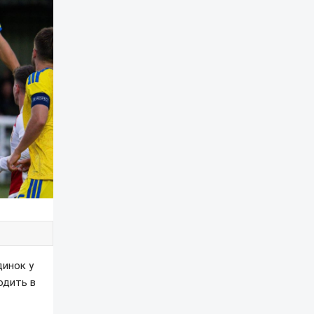
динок у
одить в