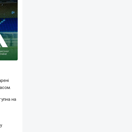
арені
часом.
тупна на
у