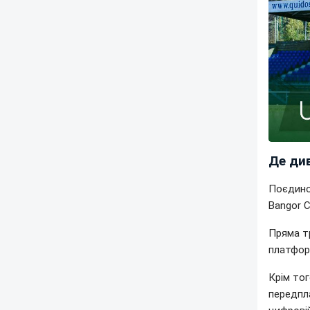
Де див
Поєдинок
Bangor C
Пряма тр
платформ
Крім тог
передпл