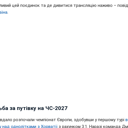
ливий цей поєдинок та де дивитися трансляцію наживо – пові
аїна
.
ба за путівку на ЧС-2027
і вдало розпочали чемпіонат Європи, здобувши у першому турі
в
 над однолітками з Хорватії
з рахунком 3:1. Наразі команда Д