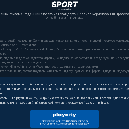
панію
·
Реклама
·
Редакційна політика і стандарти
·
Правила користування
·
Правова
2026 © LLC «UBT MEDIA»
фотографій, позначених Getty Images, допускається виключно за наявності письмового дозволу 
tribution 4.0 International.
сайті «Sport RBC.UA» (www.sport.rbc.ua), обов'язковим є розміщення активного гіперпосиланн
зацу.
ня, відповідно до законодавства України, не підлягають спростуванню та доведенню їх правдив
повідальність несе рекламодавець.
romo», «Благодійність» та «Резонанс», розміщуються на правах реклами.
оголошення, пов'язані з діяльністю компаній, і ґрунтується на інформації, наданій відповідн
керську діяльність або інші види діяльності у сфері організації та проведення азартних ігор, п
я принципів відповідальної гри. У разі появи перших ознак ігрової залежності рекомендується
ті.
 реальні чи віртуальні кошти, не приймає ставки та не здійснює приймання платежів, пов'язан
ють виключно інформаційний характер і не є закликом до участі в азартних іграх.