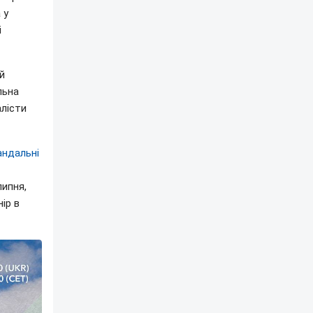
 у
і
й
льна
алісти
андальні
липня,
ір в