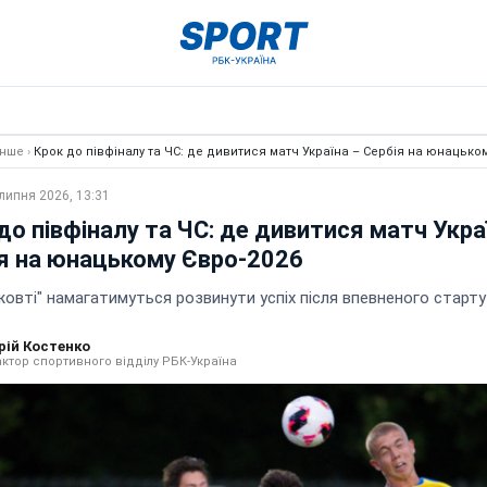
Інше
›
Крок до півфіналу та ЧС: де дивитися матч Україна – Сербія на юнацько
липня 2026, 13:31
до півфіналу та ЧС: де дивитися матч Укра
я на юнацькому Євро-2026
овті" намагатимуться розвинути успіх після впевненого старту
рій Костенко
ктор спортивного відділу РБК-Україна