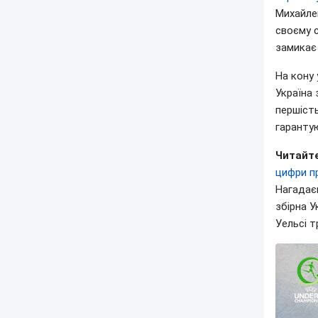
Михайлен
своєму с
замикає 
На кону 
Україна 
першість
гарантую
Читайте
цифри пр
Нагадаєм
збірна У
Уельсі т