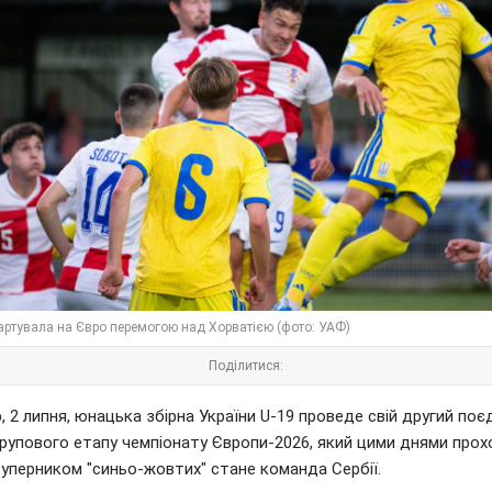
тартувала на Євро перемогою над Хорватією (фото: УАФ)
Поділитися:
, 2 липня, юнацька збірна України U-19 проведе свій другий поє
групового етапу чемпіонату Європи-2026, який цими днями прох
Суперником "синьо-жовтих" стане команда Сербії.