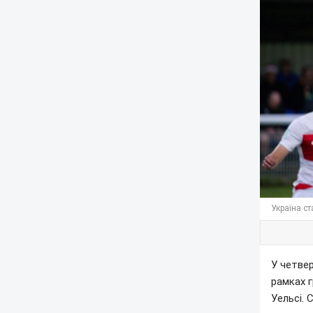
Україна с
У четвер
рамках 
Уельсі. 