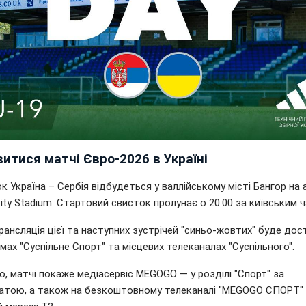
итися матчі Євро-2026 в Україні
 Україна – Сербія відбудеться у валлійському місті Бангор на 
ity Stadium. Стартовий свисток пролунає о 20:00 за київським 
ансляція цієї та наступних зустрічей "синьо-жовтих" буде дос
ах "Суспільне Спорт" та місцевих телеканалах "Суспільного".
о, матчі покаже медіасервіс MEGOGO — у розділі "Спорт" за
атою, а також на безкоштовному телеканалі "MEGOGO СПОРТ" 