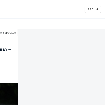
RBC.UA
му Євро-2026
їна –