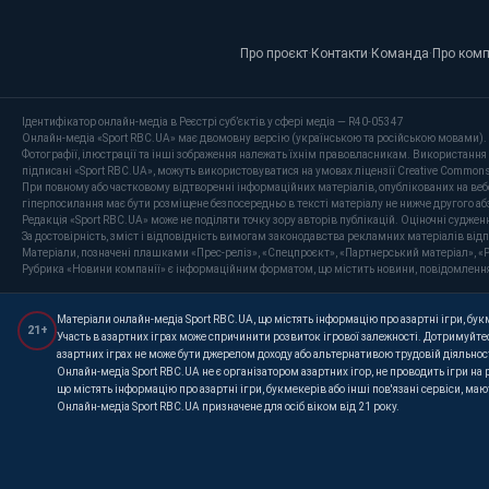
Про проєкт
·
Контакти
·
Команда
·
Про ком
Ідентифікатор онлайн-медіа в Реєстрі суб’єктів у сфері медіа — R40-05347
Онлайн-медіа «Sport RBC.UA» має двомовну версію (українською та російською мовами).
Фотографії, ілюстрації та інші зображення належать їхнім правовласникам. Використання 
підписані «Sport RBC.UA», можуть використовуватися на умовах ліцензії Creative Commons At
При повному або частковому відтворенні інформаційних матеріалів, опублікованих на веб
гіперпосилання має бути розміщене безпосередньо в тексті матеріалу не нижче другого аб
Редакція «Sport RBC.UA» може не поділяти точку зору авторів публікацій. Оціночні суджен
За достовірність, зміст і відповідність вимогам законодавства рекламних матеріалів від
Матеріали, позначені плашками «Прес-реліз», «Спецпроєкт», «Партнерський матеріал», «P
Рубрика «Новини компанії» є інформаційним форматом, що містить новини, повідомлення та 
Матеріали онлайн-медіа Sport RBC.UA, що містять інформацію про азартні ігри, букме
21+
Участь в азартних іграх може спричинити розвиток ігрової залежності. Дотримуйтес
азартних іграх не може бути джерелом доходу або альтернативою трудовій діяльнос
Онлайн-медіа Sport RBC.UA не є організатором азартних ігор, не проводить ігри на
що містять інформацію про азартні ігри, букмекерів або інші пов'язані сервіси, ма
Онлайн-медіа Sport RBC.UA призначене для осіб віком від 21 року.