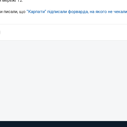
 мережі Т2.
ми писали, що
"Карпати" підписали форварда, на якого не чекал