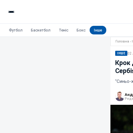
Футбол
Баскетбол
Теніс
Бокс
Інше
Головна
›
02 
ІНШЕ
Крок 
Сербі
"Синьо-ж
Анд
Реда