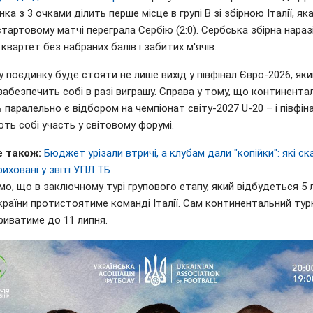
ка з 3 очками ділить перше місце в групі B зі збірною Італії, яка
тартовому матчі переграла Сербію (2:0). Сербська збірна нараз
квартет без набраних балів і забитих м'ячів.
у поєдинку буде стояти не лише вихід у півфінал Євро-2026, яки
забезпечить собі в разі виграшу. Справа у тому, що континента
 паралельно є відбором на чемпіонат світу-2027 U-20 – і півфін
ть собі участь у світовому форумі.
 також:
Бюджет урізали втричі, а клубам дали "копійки": які ск
иховані у звіті УПЛ ТБ
о, що в заключному турі групового етапу, який відбудеться 5 
країни протистоятиме команді Італії. Сам континентальний турн
риватиме до 11 липня.