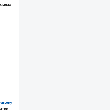
домляє
ольову
митра