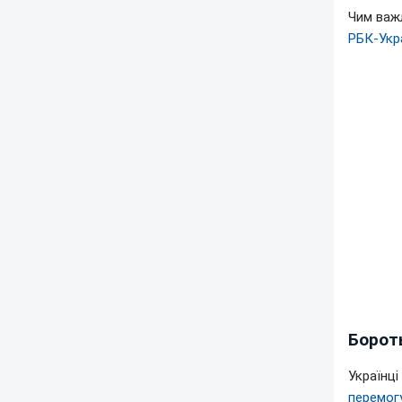
Чим важ
РБК-Укр
Бороть
Українц
перемогу