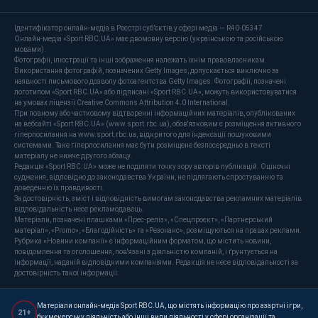
Ідентифікатор онлайн-медіа в Реєстрі суб’єктів у сфері медіа — R40-05347
Онлайн-медіа «Sport RBC.UA» має двомовну версію (українською та російською
мовами).
Фотографії, ілюстрації та інші зображення належать їхнім правовласникам.
Використання фотографій, позначених Getty Images, допускається виключно за
наявності письмового дозволу фотоагентства Getty Images. Фотографії, позначені
логотипом «Sport RBC.UA» або підписані «Sport RBC.UA», можуть використовуватися
на умовах ліцензії Creative Commons Attribution 4.0 International.
При повному або частковому відтворенні інформаційних матеріалів, опублікованих
на вебсайті «Sport RBC.UA» (www.sport.rbc.ua), обов'язковим є розміщення активного
гіперпосилання на www.sport.rbc.ua, відкритого для індексації пошуковими
системами. Таке гіперпосилання має бути розміщене безпосередньо в тексті
матеріалу не нижче другого абзацу.
Редакція «Sport RBC.UA» може не поділяти точку зору авторів публікацій. Оціночні
судження, відповідно до законодавства України, не підлягають спростуванню та
доведенню їх правдивості.
За достовірність, зміст і відповідність вимогам законодавства рекламних матеріалів
відповідальність несе рекламодавець.
Матеріали, позначені плашками «Прес-реліз», «Спецпроєкт», «Партнерський
матеріал», «Promo», «Благодійність» та «Резонанс», розміщуються на правах реклами.
Рубрика «Новини компанії» є інформаційним форматом, що містить новини,
повідомлення та оголошення, пов'язані з діяльністю компаній, і ґрунтується на
інформації, наданій відповідними компаніями. Редакція не несе відповідальності за
достовірність такої інформації.
Матеріали онлайн-медіа Sport RBC.UA, що містять інформацію про азартні ігри,
21+
букмекерську діяльність або інші види діяльності у сфері організації та