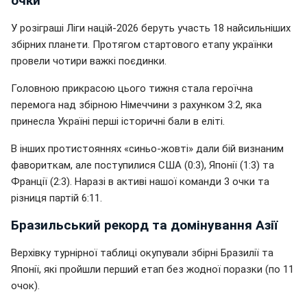
очки
У розіграші Ліги націй-2026 беруть участь 18 найсильніших
збірних планети. Протягом стартового етапу українки
провели чотири важкі поєдинки.
Головною прикрасою цього тижня стала героїчна
перемога над збірною Німеччини з рахунком 3:2, яка
принесла Україні перші історичні бали в еліті.
В інших протистояннях «синьо-жовті» дали бій визнаним
фавориткам, але поступилися США (0:3), Японії (1:3) та
Франції (2:3). Наразі в активі нашої команди 3 очки та
різниця партій 6:11.
Бразильський рекорд та домінування Азії
Верхівку турнірної таблиці окупували збірні Бразилії та
Японії, які пройшли перший етап без жодної поразки (по 11
очок).