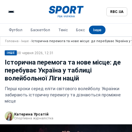
RBC.UA
Футбол
Баскетбол
Теніс
Бокс
Інше
Головна
›
Інше
›
Історична перемога та нове місце: де перебуває Україна у 
08 червня 2026, 12:31
ІНШЕ
Історична перемога та нове місце: де
перебуває Україна у таблиці
волейбольної Ліги націй
Перші кроки серед еліти світового волейболу. Українки
забирають історичну перемогу та дізнаються проміжне
місце
Катерина Урсатій
Спортивна журналістка