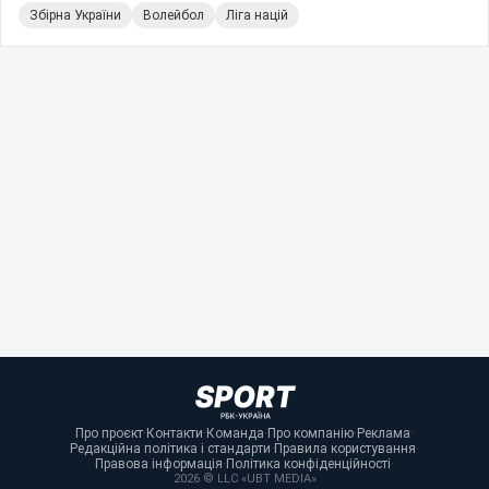
Збірна України
Волейбол
Ліга націй
Про проєкт
·
Контакти
·
Команда
·
Про компанію
·
Реклама
·
Редакційна політика і стандарти
·
Правила користування
·
Правова інформація
·
Політика конфіденційності
·
2026 © LLC «UBT MEDIA»