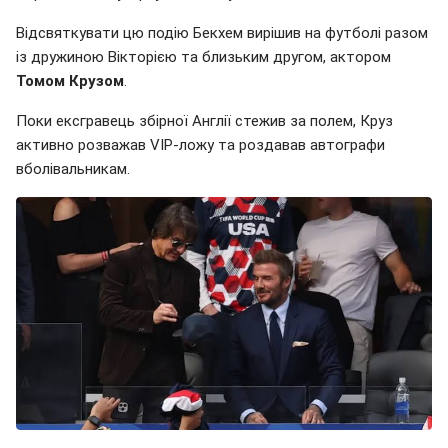
Відсвяткувати цю подію Бекхем вирішив на футболі разом
із дружиною Вікторією та близьким другом, актором
Томом Крузом
.
Поки ексгравець збірної Англії стежив за полем, Круз
активно розважав VIP-ложу та роздавав автографи
вболівальникам.