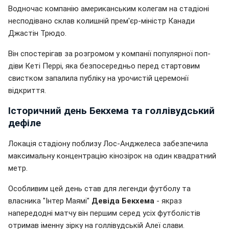
Водночас компанію американським колегам на стадіоні
несподівано склав колишній прем'єр-міністр Канади
Джастін Трюдо.
Він спостерігав за розгромом у компанії популярної поп-
діви Кеті Перрі, яка безпосередньо перед стартовим
свистком запалила публіку на урочистій церемонії
відкриття.
Історичний день Бекхема та голлівудський
дефіле
Локація стадіону поблизу Лос-Анджелеса забезпечила
максимальну концентрацію кінозірок на один квадратний
метр.
Особливим цей день став для легенди футболу та
власника "Інтер Маямі"
Девіда Бекхема
- якраз
напередодні матчу він першим серед усіх футболістів
отримав іменну зірку на голлівудській Алеї слави.