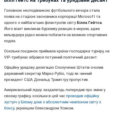
Білл Гейтс на трибунах та урядовий десант
Головною несподіванкою футбольного вечора стала
поява на стадіоні засновника корпорації Microsoft та
одного з найбагатших філантропів світу
Білла Гейтса
.
Його візит викликав бурхливу реакцію в мережі, адже
мільярдера рідко можна побачити на великих спортивних
подіях.
Оскільки поєдинок приймала країна-господарка турніру, на
VIP-трибунах зібрався потужний політичний десант.
Офіційну урядову делегацію Сполучених Штатів очолив
державний секретар Марко Рубіо, тоді як чинний
президент США Дональд Трамп гру пропустив.
Американський лідер заздалегідь попередив про зміни у
своєму графіку, оскільки в цей час
проводив офіційну
зустріч у Білому домі з абсолютним чемпіоном світу з
боксу
, українцем Олександром Усиком.