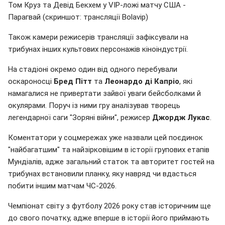
Том Круз та Девід Бекхем у VIP-ложі матчу США -
Парагвай (скриншот: трансляції Bolavip)
Також камери режисерів трансляції зафіксували на
трибунах інших культових персонажів кіноіндустрії.
На стадіоні окремо один від одного перебували
оскароносці
Бред Пітт
та
Леонардо ді Капріо
, які
намагалися не привертати зайвої уваги бейсболками й
окулярами. Поруч із ними гру аналізував творець
легендарної саги "Зоряні війни", режисер
Джордж Лукас
.
Коментатори у соцмережах уже назвали цей поєдинок
"найбагатшим" та найзірковішим в історії групових етапів
Мундіалів, адже загальний статок та авторитет гостей на
трибунах встановили планку, яку навряд чи вдасться
побити іншим матчам ЧС-2026.
Чемпіонат світу з футболу 2026 року став історичним ще
до свого початку, адже вперше в історії його приймають