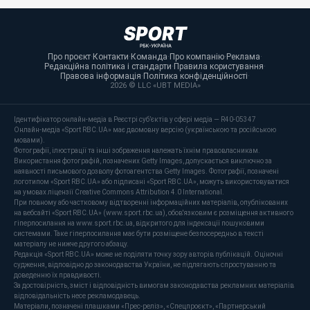
Про проєкт
·
Контакти
·
Команда
·
Про компанію
·
Реклама
·
Редакційна політика і стандарти
·
Правила користування
·
Правова інформація
·
Політика конфіденційності
·
2026 © LLC «UBT MEDIA»
Ідентифікатор онлайн-медіа в Реєстрі суб’єктів у сфері медіа — R40-05347
Онлайн-медіа «Sport RBC.UA» має двомовну версію (українською та російською
мовами).
Фотографії, ілюстрації та інші зображення належать їхнім правовласникам.
Використання фотографій, позначених Getty Images, допускається виключно за
наявності письмового дозволу фотоагентства Getty Images. Фотографії, позначені
логотипом «Sport RBC.UA» або підписані «Sport RBC.UA», можуть використовуватися
на умовах ліцензії Creative Commons Attribution 4.0 International.
При повному або частковому відтворенні інформаційних матеріалів, опублікованих
на вебсайті «Sport RBC.UA» (www.sport.rbc.ua), обов'язковим є розміщення активного
гіперпосилання на www.sport.rbc.ua, відкритого для індексації пошуковими
системами. Таке гіперпосилання має бути розміщене безпосередньо в тексті
матеріалу не нижче другого абзацу.
Редакція «Sport RBC.UA» може не поділяти точку зору авторів публікацій. Оціночні
судження, відповідно до законодавства України, не підлягають спростуванню та
доведенню їх правдивості.
За достовірність, зміст і відповідність вимогам законодавства рекламних матеріалів
відповідальність несе рекламодавець.
Матеріали, позначені плашками «Прес-реліз», «Спецпроєкт», «Партнерський