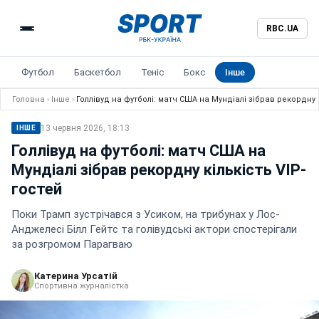
RBC.UA
Футбол
Баскетбол
Теніс
Бокс
Інше
Головна
›
Інше
›
Голлівуд на футболі: матч США на Мундіалі зібрав рекордну 
13 червня 2026, 18:13
ІНШЕ
Голлівуд на футболі: матч США на
Мундіалі зібрав рекордну кількість VIP-
гостей
Поки Трамп зустрічався з Усиком, на трибунах у Лос-
Анджелесі Білл Гейтс та голівудські актори спостерігали
за розгромом Парагваю
Катерина Урсатій
Спортивна журналістка