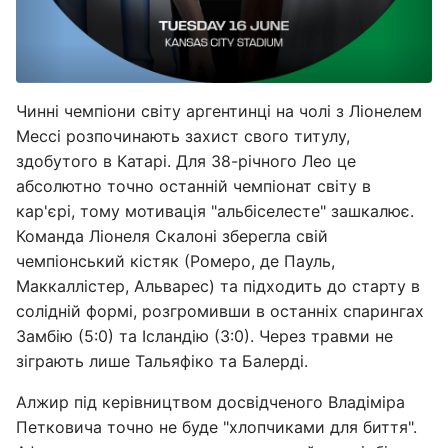
Чинні чемпіони світу аргентинці на чолі з Ліонелем
Мессі розпочинають захист свого титулу,
здобутого в Катарі. Для 38-річного Лео це
абсолютно точно останній чемпіонат світу в
кар'єрі, тому мотивація "альбіселесте" зашкалює.
Команда Ліонеля Скалоні зберегла свій
чемпіонський кістяк (Ромеро, де Пауль,
Маккаллістер, Альварес) та підходить до старту в
солідній формі, розгромивши в останніх спарингах
Замбію (5:0) та Ісландію (3:0). Через травми не
зіграють лише Тальяфіко та Балерді.
Алжир під керівництвом досвідченого Владіміра
Петковича точно не буде "хлопчиками для биття".