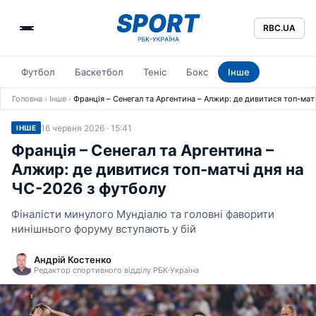
RBC.UA
Футбол
Баскетбол
Теніс
Бокс
Інше
Головна
›
Інше
›
Франція – Сенегал та Аргентина – Алжир: де дивитися топ-мат
16 червня 2026 · 15:41
ІНШЕ
Франція – Сенегал та Аргентина –
Алжир: де дивитися топ-матчі дня на
ЧС-2026 з футболу
Фіналісти минулого Мундіалю та головні фаворити
нинішнього форуму вступають у бій
Андрій Костенко
Редактор спортивного відділу РБК-Україна