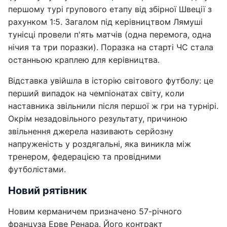
першому турі групового етапу від збірної Швеції з
рахунком 1:5. Загалом під керівництвом Лямуші
тунісці провели п'ять матчів (одна перемога, одна
нічия та три поразки). Поразка на старті ЧС стала
останньою краплею для керівництва.
Відставка увійшла в історію світового футболу: це
перший випадок на чемпіонатах світу, коли
наставника звільнили після першої ж гри на турнірі.
Окрім незадовільного результату, причиною
звільнення джерела називають серйозну
напруженість у роздягальні, яка виникла між
тренером, федерацією та провідними
футболістами.
Новий рятівник
Новим керманичем призначено 57-річного
француза Ерве Ренара. Його контракт