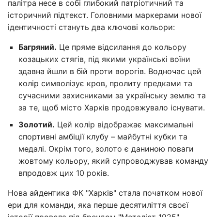
палітра несе в собі глибокий патріотичний та
історичний підтекст. Головними маркерами нової
ідентичності стануть два ключові кольори:
Багряний.
Це пряме відсилання до кольору
козацьких стягів, під якими українські воїни
здавна йшли в бій проти ворогів. Водночас цей
колір символізує кров, пролиту предками та
сучасними захисниками за українську землю та
за те, щоб місто Харків продовжувало існувати.
Золотий.
Цей колір відображає максимальні
спортивні амбіції клубу – майбутні кубки та
медалі. Окрім того, золото є даниною поваги
жовтому кольору, який супроводжував команду
впродовж цих 10 років.
Нова айдентика ФК "Харків" стала початком нової
ери для команди, яка перше десятиліття своєї