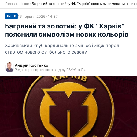
Головна
›
Інше
›
Багряний та золотий: у ФК "Харків" пояснили символізм нових
16 червня 2026 · 14:37
ІНШЕ
Багряний та золотий: у ФК "Харків"
пояснили символізм нових кольорів
Харківський клуб кардинально змінює імідж перед
стартом нового футбольного сезону
Андрій Костенко
Редактор спортивного відділу РБК-Україна