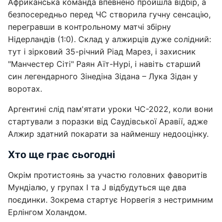
Африканська команда впевнено пройшла відбір, а
безпосередньо перед ЧС створила гучну сенсацію,
перегравши в контрольному матчі збірну
Нідерландів (1:0). Склад у алжирців дуже солідний:
тут і зірковий 35-річний Ріад Марез, і захисник
"Манчестер Сіті" Раян Аїт-Нурі, і навіть старший
син легендарного Зінедіна Зідана – Лука Зідан у
воротах.
Аргентині слід пам'ятати уроки ЧС-2022, коли вони
стартували з поразки від Саудівської Аравії, адже
Алжир здатний покарати за найменшу недооцінку.
Хто ще грає сьогодні
Окрім протистоянь за участю головних фаворитів
Мундіалю, у групах I та J відбудуться ще два
поєдинки. Зокрема стартує Норвегія з нестримним
Ерлінгом Холандом.