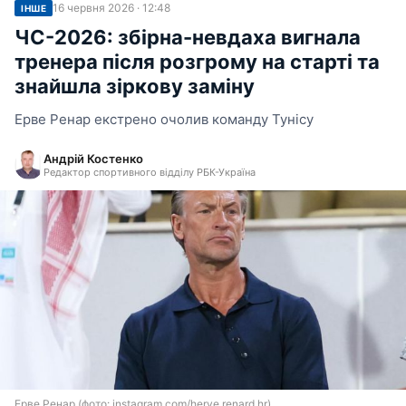
16 червня 2026 · 12:48
ІНШЕ
ЧС-2026: збірна-невдаха вигнала
тренера після розгрому на старті та
знайшла зіркову заміну
Ерве Ренар екстрено очолив команду Тунісу
Андрій Костенко
Редактор спортивного відділу РБК-Україна
Ерве Ренар (фото: instagram.com/herve.renard.hr)