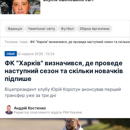
Франція
Чемпіонат світу
Футбол
Збірна Аргентини
Головна
›
Інше
›
ФК "Харків" визначився, де проведе наступний сезон та скільки
16 червня 2026 · 15:24
ІНШЕ
ФК "Харків" визначився, де проведе
наступний сезон та скільки новачків
підпише
Віцепрезидент клубу Юрій Коротун анонсував перший
трансфер уже за три дні
Андрій Костенко
Редактор спортивного відділу РБК-Україна