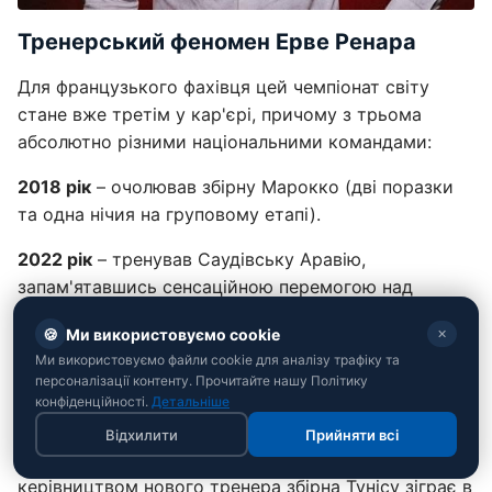
Тренерський феномен Ерве Ренара
Для французького фахівця цей чемпіонат світу
стане вже третім у кар'єрі, причому з трьома
абсолютно різними національними командами:
2018 рік
– очолював збірну Марокко (дві поразки
та одна нічия на груповому етапі).
2022 рік
– тренував Саудівську Аравію,
запам'ятавшись сенсаційною перемогою над
майбутнім чемпіоном – Аргентиною (2:1).
🍪
Ми використовуємо cookie
✕
Крім того, у 2023 році Ренар працював ще на
Ми використовуємо файли cookie для аналізу трафіку та
персоналізації контенту. Прочитайте нашу Політику
одному ЧС – жіночому. Він керував збірною
конфіденційності.
Детальніше
Франції, з якою дійшов до чвертьфіналу.
Відхилити
Прийняти всі
Свій наступний поєдинок на Мундіалі-2026 під
керівництвом нового тренера збірна Тунісу зіграє в