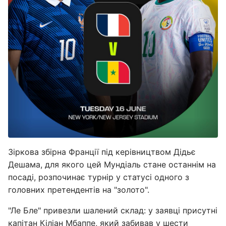
Зіркова збірна Франції під керівництвом Дідьє
Дешама, для якого цей Мундіаль стане останнім на
посаді, розпочинає турнір у статусі одного з
головних претендентів на "золото".
"Ле Бле" привезли шалений склад: у заявці присутні
капітан Кіліан Мбаппе, який забивав у шести