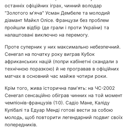
останніх офіційних іграх, чинний володар
"Золотого м'яча" Усман Дембеле та молодий
діамант Майкл Олісе. Французи без проблем
пройшли відбір (де грали і проти України) та
налаштовані виключно на перемогу.
Проте суперник у них максимально небезпечний.
Сенегал на початку року виграв Кубок
африканських націй (попри кабінетні скандали з
технічною поразкою) й не програвав в офіційних
матчах в основний час майже чотири роки.
Крім того, жива історична пам'ять: на ЧС-2002
Сенегал сенсаційно обіграв чинних на той момент
чемпіонів-французів (1:0). Садіо Мане, Каліду
Кулібалі та Едуар Менді готові вести за собою
молодь, щоб повторити легендарний подвиг своїх
попередників.