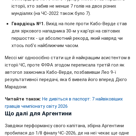
історії, хто забив не менше 7 голів на двох різних
мундіалях (на ЧС-2022 також було 7).
Гвардієць №1.
Вихід на поле проти Кабо-Верде став
для зіркового нападника 30-м у кар'єрі на світових
першостях - це абсолютний рекорд, який навряд чи
хтось поб'є найближчим часом.
Мессі міг одноосібно стати ще й найкращим асистентом в
історії ЧС, проте ФІФА згодом переписала третій гол як
автогол захисника Кабо-Верде, позбавивши Лео 9-ї
результативної передачі, яка б вивела його вперед Дієго
Марадони.
Читайте також:
Не дивіться в паспорт: 7 найвіковіших
гравців чемпіонату світу 2026
Що далі для Аргентини
Завдяки перформансу свого капітана, збірна Аргентини
пробилася до 1/8 фіналу ЧС-2026, де на неї чекає ще одне