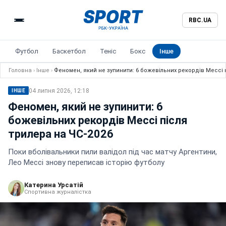
RBC.UA
Футбол
Баскетбол
Теніс
Бокс
Інше
Головна
›
Інше
›
Феномен, який не зупинити: 6 божевільних рекордів Мессі 
04 липня 2026, 12:18
ІНШЕ
Феномен, який не зупинити: 6
божевільних рекордів Мессі після
трилера на ЧС-2026
Поки вболівальники пили валідол під час матчу Аргентини,
Лео Мессі знову переписав історію футболу
Катерина Урсатій
Спортивна журналістка