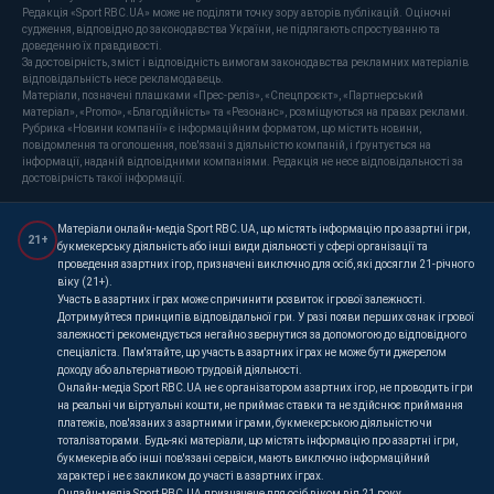
Редакція «Sport RBC.UA» може не поділяти точку зору авторів публікацій. Оціночні
судження, відповідно до законодавства України, не підлягають спростуванню та
доведенню їх правдивості.
За достовірність, зміст і відповідність вимогам законодавства рекламних матеріалів
відповідальність несе рекламодавець.
Матеріали, позначені плашками «Прес-реліз», «Спецпроєкт», «Партнерський
матеріал», «Promo», «Благодійність» та «Резонанс», розміщуються на правах реклами.
Рубрика «Новини компанії» є інформаційним форматом, що містить новини,
повідомлення та оголошення, пов'язані з діяльністю компаній, і ґрунтується на
інформації, наданій відповідними компаніями. Редакція не несе відповідальності за
достовірність такої інформації.
Матеріали онлайн-медіа Sport RBC.UA, що містять інформацію про азартні ігри,
21+
букмекерську діяльність або інші види діяльності у сфері організації та
проведення азартних ігор, призначені виключно для осіб, які досягли 21-річного
віку (21+).
Участь в азартних іграх може спричинити розвиток ігрової залежності.
Дотримуйтеся принципів відповідальної гри. У разі появи перших ознак ігрової
залежності рекомендується негайно звернутися за допомогою до відповідного
спеціаліста. Пам'ятайте, що участь в азартних іграх не може бути джерелом
доходу або альтернативою трудовій діяльності.
Онлайн-медіа Sport RBC.UA не є організатором азартних ігор, не проводить ігри
на реальні чи віртуальні кошти, не приймає ставки та не здійснює приймання
платежів, пов'язаних з азартними іграми, букмекерською діяльністю чи
тоталізаторами. Будь-які матеріали, що містять інформацію про азартні ігри,
букмекерів або інші пов'язані сервіси, мають виключно інформаційний
характер і не є закликом до участі в азартних іграх.
Онлайн-медіа Sport RBC.UA призначене для осіб віком від 21 року.