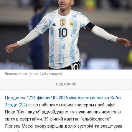
Ліонель Мессі (фото: Getty Images)
Поділитися:
Поєдинок 1/16 фіналу ЧС-2026 між Аргентиною та Кабо-
Верде (3:2)
став найспекотнішим трилером плей-офф.
Поки "Сині акули" відчайдушно тягнули чинних чемпіонів
світу в овертайми, 39-річний капітан "альбіселесте"
Ліонель Мессі знову вирішив долю зустрічі та влаштував