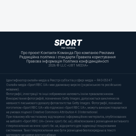
Про проєкт
·
Контакти
·
Команда
·
Про компанію
·
Реклама
·
Редакційна політика і стандарти
·
Правила користування
·
Правова інформація
·
Політика конфіденційності
·
2026 © LLC «UBT MEDIA»
Ідентифікатор онлайн-медіа в Реєстрі суб’єктів у сфері медіа — R40-05347
Онлайн-медіа «Sport RBC.UA» має двомовну версію (українською та російською
мовами).
Фотографії, ілюстрації та інші зображення належать їхнім правовласникам.
Використання фотографій, позначених Getty Images, допускається виключно за
наявності письмового дозволу фотоагентства Getty Images. Фотографії, позначені
логотипом «Sport RBC.UA» або підписані «Sport RBC.UA», можуть використовуватися
на умовах ліцензії Creative Commons Attribution 4.0 International.
При повному або частковому відтворенні інформаційних матеріалів, опублікованих
на вебсайті «Sport RBC.UA» (www.sport.rbc.ua), обов'язковим є розміщення активного
гіперпосилання на www.sport.rbc.ua, відкритого для індексації пошуковими
системами. Таке гіперпосилання має бути розміщене безпосередньо в тексті
матеріалу не нижче другого абзацу.