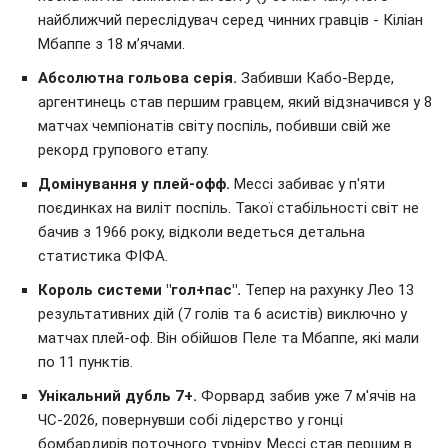
найближчий переслідувач серед чинних гравців - Кіліан
Мбаппе з 18 м’ячами.
Абсолютна гольова серія.
Забивши Кабо-Верде,
аргентинець став першим гравцем, який відзначився у 8
матчах чемпіонатів світу поспіль, побивши свій же
рекорд групового етапу.
Домінування у плей-офф.
Мессі забиває у п'яти
поєдинках на виліт поспіль. Такої стабільності світ не
бачив з 1966 року, відколи ведеться детальна
статистика ФІФА.
Король системи "гол+пас".
Тепер на рахунку Лео 13
результативних дій (7 голів та 6 асистів) виключно у
матчах плей-оф. Він обійшов Пеле та Мбаппе, які мали
по 11 пунктів.
Унікальний дубль 7+.
Форвард забив уже 7 м'ячів на
ЧС-2026, повернувши собі лідерство у гонці
бомбардирів поточного турніру. Мессі став першим в