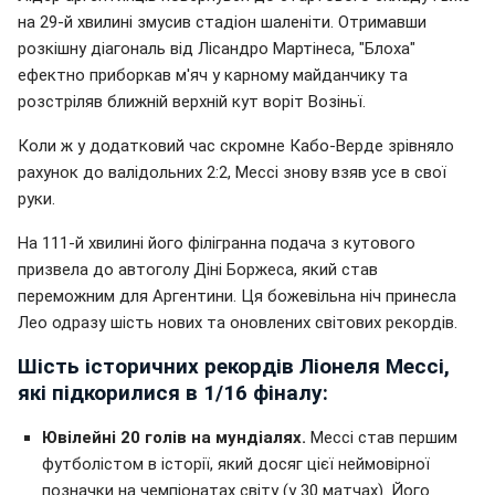
на 29-й хвилині змусив стадіон шаленіти. Отримавши
розкішну діагональ від Лісандро Мартінеса, "Блоха"
ефектно приборкав м'яч у карному майданчику та
розстріляв ближній верхній кут воріт Возіньї.
Коли ж у додатковий час скромне Кабо-Верде зрівняло
рахунок до валідольних 2:2, Мессі знову взяв усе в свої
руки.
На 111-й хвилині його філігранна подача з кутового
призвела до автоголу Діні Боржеса, який став
переможним для Аргентини. Ця божевільна ніч принесла
Лео одразу шість нових та оновлених світових рекордів.
Шість історичних рекордів Ліонеля Мессі,
які підкорилися в 1/16 фіналу:
Ювілейні 20 голів на мундіалях.
Мессі став першим
футболістом в історії, який досяг цієї неймовірної
позначки на чемпіонатах світу (у 30 матчах). Його