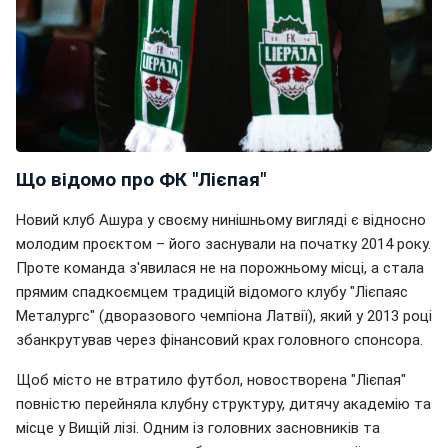
Що відомо про ФК "Лієпая"
Новий клуб Ашура у своєму нинішньому вигляді є відносно
молодим проєктом – його заснували на початку 2014 року.
Проте команда з'явилася не на порожньому місці, а стала
прямим спадкоємцем традицій відомого клубу "Лієпаяс
Металургс" (дворазового чемпіона Латвії), який у 2013 році
збанкрутував через фінансовий крах головного спонсора.
Щоб місто не втратило футбол, новостворена "Лієпая"
повністю перейняла клубну структуру, дитячу академію та
місце у Вищій лізі. Одним із головних засновників та