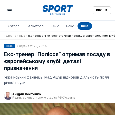
RBC.UA
Футбол
Баскетбол
Теніс
Бокс
Інше
Головна
›
Інше
›
Екс-тренер "Полісся" отримав посаду в європейському клуб
09 червня 2026, 23:16
ІНШЕ
Екс-тренер "Полісся" отримав посаду в
європейському клубі: деталі
призначення
Український фахівець Імад Ашур відновив діяльність після
річної паузи
Андрій Костенко
Редактор спортивного відділу РБК-Україна