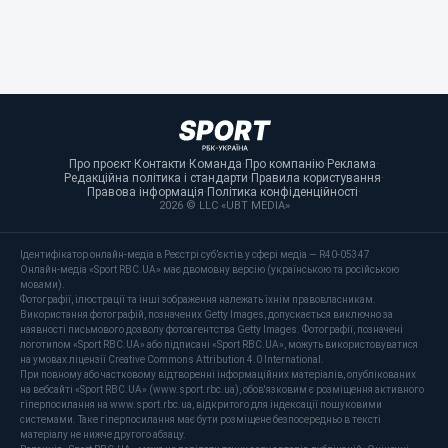
Про проєкт
·
Контакти
·
Команда
·
Про компанію
·
Реклама
·
Редакційна політика і стандарти
·
Правила користування
·
Правова інформація
·
Політика конфіденційності
·
2026 © LLC «UBT MEDIA»
Ідентифікатор онлайн-медіа в Реєстрі суб’єктів у сфері медіа — R40-05347
Онлайн-медіа «Sport RBC.UA» має двомовну версію (українською та російською
мовами).
Фотографії, ілюстрації та інші зображення належать їхнім правовласникам.
Використання фотографій, позначених Getty Images, допускається виключно за
наявності письмового дозволу фотоагентства Getty Images. Фотографії, позначені
логотипом «Sport RBC.UA» або підписані «Sport RBC.UA», можуть використовуватися
на умовах ліцензії Creative Commons Attribution 4.0 International.
При повному або частковому відтворенні інформаційних матеріалів, опублікованих
на вебсайті «Sport RBC.UA» (www.sport.rbc.ua), обов'язковим є розміщення активного
гіперпосилання на www.sport.rbc.ua, відкритого для індексації пошуковими
системами. Таке гіперпосилання має бути розміщене безпосередньо в тексті
матеріалу не нижче другого абзацу.