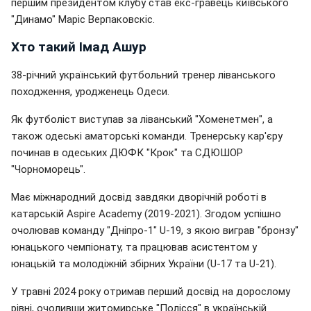
першим президентом клубу став екс-гравець київського
"Динамо" Маріс Верпаковскіс.
Хто такий Імад Ашур
38-річний український футбольний тренер ліванського
походження, уродженець Одеси.
Як футболіст виступав за ліванський "Хоменетмен", а
також одеські аматорські команди. Тренерську кар'єру
починав в одеських ДЮФК "Крок" та СДЮШОР
"Чорноморець".
Має міжнародний досвід завдяки дворічній роботі в
катарській Aspire Academy (2019-2021). Згодом успішно
очолював команду "Дніпро-1" U-19, з якою виграв "бронзу"
юнацького чемпіонату, та працював асистентом у
юнацькій та молодіжній збірних України (U-17 та U-21).
У травні 2024 року отримав перший досвід на дорослому
рівні, очоливши житомирське "Полісся" в українській