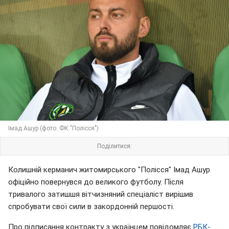
Імад Ашур (фото: ФК "Полісся")
Поділитися:
Колишній керманич житомирського "Полісся" Імад Ашур
офіційно повернувся до великого футболу. Після
тривалого затишшя вітчизняний спеціаліст вирішив
спробувати свої сили в закордонній першості.
Про підписання контракту з українцем повідомляє
РБК-