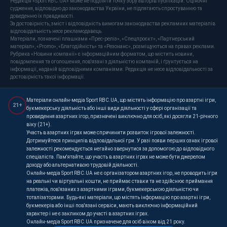
Редакція «Sport RBC.UA» може не поділяти точку зору авторів публікацій. Оціночні
судження, відповідно до законодавства України, не підлягають спростуванню та
доведенню їх правдивості.
За достовірність, зміст і відповідність вимогам законодавства рекламних матеріалів
відповідальність несе рекламодавець.
Матеріали, позначені плашками «Прес-реліз», «Спецпроєкт», «Партнерський
матеріал», «Promo», «Благодійність» та «Резонанс», розміщуються на правах реклами.
Рубрика «Новини компанії» є інформаційним форматом, що містить новини,
повідомлення та оголошення, пов'язані з діяльністю компаній, і ґрунтується на
інформації, наданій відповідними компаніями. Редакція не несе відповідальності за
достовірність такої інформації.
Матеріали онлайн-медіа Sport RBC.UA, що містять інформацію про азартні ігри,
21+
букмекерську діяльність або інші види діяльності у сфері організації та
проведення азартних ігор, призначені виключно для осіб, які досягли 21-річного
віку (21+).
Участь в азартних іграх може спричинити розвиток ігрової залежності.
Дотримуйтеся принципів відповідальної гри. У разі появи перших ознак ігрової
залежності рекомендується негайно звернутися за допомогою до відповідного
спеціаліста. Пам'ятайте, що участь в азартних іграх не може бути джерелом
доходу або альтернативою трудовій діяльності.
Онлайн-медіа Sport RBC.UA не є організатором азартних ігор, не проводить ігри
на реальні чи віртуальні кошти, не приймає ставки та не здійснює приймання
платежів, пов'язаних з азартними іграми, букмекерською діяльністю чи
тоталізаторами. Будь-які матеріали, що містять інформацію про азартні ігри,
букмекерів або інші пов'язані сервіси, мають виключно інформаційний
характер і не є закликом до участі в азартних іграх.
Онлайн-медіа Sport RBC.UA призначене для осіб віком від 21 року.