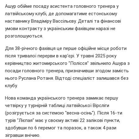
Ашур обійме посаду асистента головного тренера у
латвійському клубі, де допомагатиме естонському
наставнику Владіміру Вассільєву. Деталі та фінансові
умови контракту з українським фахівцем наразі не
розголошуються.
Для 38-річного фахівця це перше офіційне місце роботи
після тривалої перерви в кар'єрі. У травні 2025 року
керівництво житомирського "Полісся" звільнило Ашура з
посади головного тренера, призначивши згодом замість
нього Руслана Ротаня. Відтоді спеціаліст залишався без
клубу.
Нова команда українського тренера замикає першу
четвірку у турнірній таблиці латвійської Вірсліги
(розігрується за системою "весна-осінь"). Після 16-ти
турів "Лієпая" має у своєму активі 22 залікові пункти,
здобувши по 6 перемог та поразок, а також 4 рази
зігравши внічию.