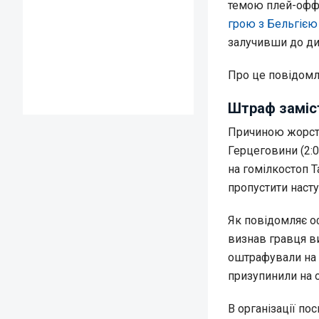
темою плей-офф 
грою з Бельгією
залучивши до ди
Про це повідом
Штраф заміст
Причиною жорстки
Герцеговини (2:
на гомілкостоп 
пропустити насту
Як повідомляє о
визнав гравця в
оштрафували на
призупинили на о
В організації по