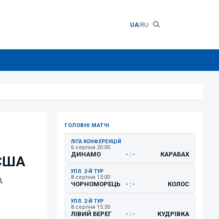
UA
|
RU
ГОЛОВНІ МАТЧІ
ЛІГА КОНФЕРЕНЦІЙ
6 серпня 20:00
ДИНАМО
КАРАБАХ
- : -
 США
УПЛ. 2-Й ТУР
8 серпня 13:00
А
ЧОРНОМОРЕЦЬ
КОЛОС
- : -
УПЛ. 2-Й ТУР
8 серпня 15:30
ЛІВИЙ БЕРЕГ
КУДРІВКА
- : -