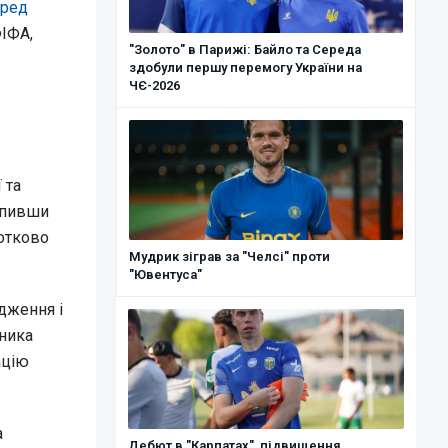
еред
ФІФА,
"Золото" в Парижі: Байло та Середа
здобули першу перемогу України на
ЧЄ-2026
 та
тупивши
отково
Мудрик зіграв за "Челсі" проти
"Ювентуса"
дження і
ника
ацію
а
Дебют в "Карпатах", підвищення