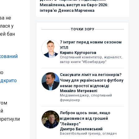
Михайленка, виступ на Євро-2026:
інтерв'ю Дениса Марченка
ва не
лася у
ТОЧКИ ЗОРУ
цей бан
7 інтриг перед новим сезоном
УПЛ
Кирило Круторогов
хований
Спортивний коментатор, журналіст,
автор книги "#Бомбардир"
ло
Скасувати ліміт на легіонерів?
ідкрито
Чому для українського футболу
немає простої відповіді
Михайло Метревелі
Медіаменеджер, спортивний
функціонер
том
ий
Леброн щось знає, якщо
перетнули
відмовився від грошей
"Лейкерс"
Дмитро Базелевський
Баскетбольний тренер, оглядач