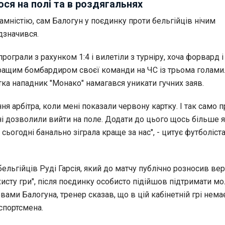
ся на полі та в роздягальнях
мністію, сам Балогун у поєдинку проти бельгійців нічим
дзначився.
ограли з рахунком 1:4 і вилетіли з турніру, хоча форвард і
ащим бомбардиром своєї команди на ЧС із трьома голами.
ка нападник "Монако" намагався уникати гучних заяв.
ня арбітра, коли мені показали червону картку. І так само 
і дозволили вийти на поле. Додати до цього щось більше я
 сьогодні банально зіграла краще за нас", - цитує футболіст
бельгійців Руді Гарсія, який до матчу публічно розносив ве
исту гри", після поєдинку особисто підійшов підтримати м
вами Балогуна, тренер сказав, що в цій кабінетній грі нема
спортсмена.