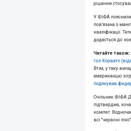
рішення стосува
У ФІФА пояснили,
пов'язана з мані
кваліфікації. Те
додасться до но
Читайте також:
гол Хорватії (ві
Втім, у таку вип
американцю зігра
подякував федер
Очільник ФІФА Д
підтвердив, хоча
комітет. Водноча
всі "червоні лінії