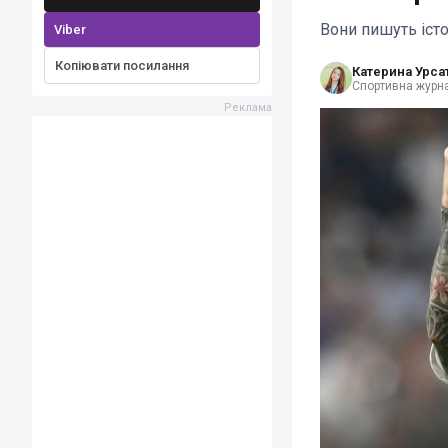
Вони пишуть іст
Viber
Копіювати посилання
Катерина Урса
Спортивна журна