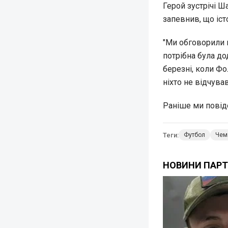
Герой зустрічі 
запевнив, що іст
"Ми обговорили ц
потрібна була д
березні, коли Фо
ніхто не відчува
Раніше ми пові
Теги:
Футбол
Чемп