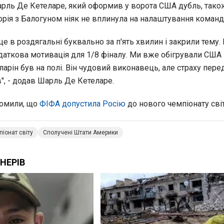
Шарль Де Кетеларе, який оформив у ворота США дубль, тако
орія з Балогуном ніяк не вплинула на налаштування команд
е в роздягальні буквально за п'ять хвилин і закрили тему.
одаткова мотивація для 1/8 фіналу. Ми вже обігрували США
ларін був на полі. Він чудовий виконавець, але страху пере
в", - додав Шарль Де Кетеларе.
домили, що
ФІФА допустила Росію
до нового чемпіонату світ
іонат світу
Сполучені Штати Америки