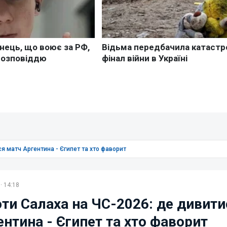
ся матч Аргентина - Єгипет та хто фаворит
· 14:18
оти Салаха на ЧС-2026: де дивити
нтина - Єгипет та хто фаворит