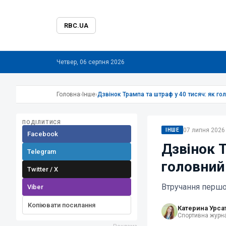
RBC.UA
Четвер, 06 серпня 2026
Головна
›
Інше
›
Дзвінок Трампа та штраф у 40 тисяч: як г
ПОДІЛИТИСЯ
07 липня 2026 
ІНШЕ
Facebook
Дзвінок Т
Telegram
головний
Twitter / X
Втручання першо
Viber
Копіювати посилання
Катерина Урса
Спортивна журна