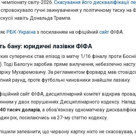
чемпіонату світу-2026.
Скасування його дискваліфікації п
спровокувало гучні звинувачення у політичному тиску на 
скусії навіть Дональда Трампа.
ляє
РБК-Україна
з посиланням на офіційний
сайт
ФІФА.
ь бану: юридичні лазівки ФІФА
х суперечок став епізод із матчу 1/16 фіналу проти Боснії
0). Тоді Балогун заробив пряме вилучення, небезпечно нас
Таріку Мухаремовичу. За регламентом форвард мав стовідс
пний раунд, проте футбольні чиновники знайшли лазівку.
фіційний сайт ФІФА, дисциплінарний комітет відкрив прова
инним у двох порушеннях Дисциплінарного кодексу. Напад
40 тисяч доларів
, а обов'язкову одноматчеву дискваліфік
дин рік, посилаючись на 27-му статтю кодексу.
спішили запевнити, що червону картку ніхто не скасовував, 