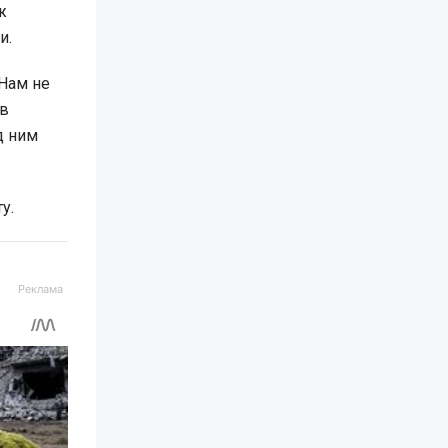
ж
и.
 Нам не
 в
д ним
у.