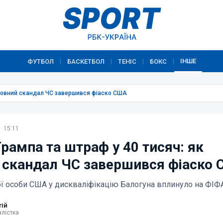
ІНШЕ
ФУТБОЛ
БАСКЕТБОЛ
ТЕНІС
БОКС
|
|
|
|
оловний скандал ЧС завершився фіаско США
· 15:11
рампа та штраф у 40 тисяч: як
 скандал ЧС завершився фіаско
ї особи США у дискваліфікацію Балогуна вплинуло на ФІФ
тій
лістка