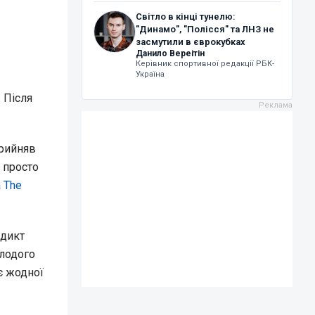
Світло в кінці тунелю:
"Динамо", "Полісся" та ЛНЗ не
засмутили в єврокубках
Данило Вереітін
Керівник спортивної редакції РБК-
Україна
 Після
прийняв
 просто
а
The
рдикт
олодого
є жодної