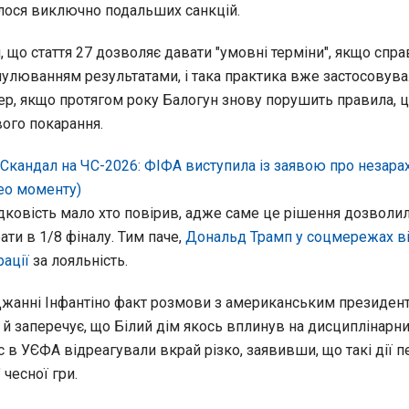
лося виключно подальших санкцій.
 що стаття 27 дозволяє давати "умовні терміни", якщо спра
пулюванням результатами, і така практика вже застосовува
пер, якщо протягом року Балогун знову порушить правила, 
вого покарання.
Скандал на ЧС-2026: ФІФА виступила із заявою про незара
део моменту)
адковість мало хто повірив, адже саме це рішення дозволи
ти в 1/8 фіналу. Тим паче,
Дональд Трамп у соцмережах в
ації
за лояльність.
жанні Інфантіно факт розмови з американським президен
 й заперечує, що Білий дім якось вплинув на дисциплінарн
с в УЄФА відреагували вкрай різко, заявивши, що такі дії 
" чесної гри.