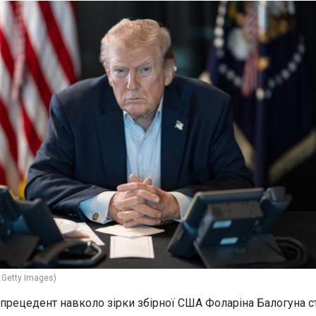
 Getty Images)
прецедент навколо зірки збірної США Фоларіна Балогуна с