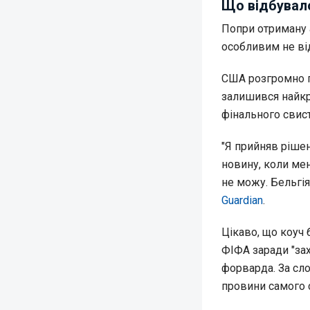
Що відбувало
Попри отриману а
особливим не ві
США розгромно пр
залишився найкр
фінального свист
"Я прийняв рішен
новину, коли мен
не можу. Бельгія
Guardian
.
Цікаво, що коуч 
ФІФА заради "зах
форварда. За сло
провини самого 