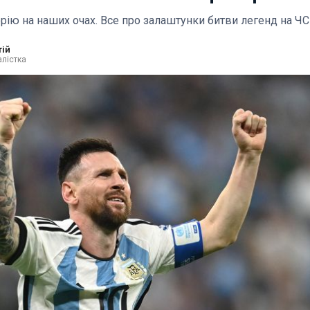
орію на наших очах. Все про залаштунки битви легенд на Ч
тій
лістка