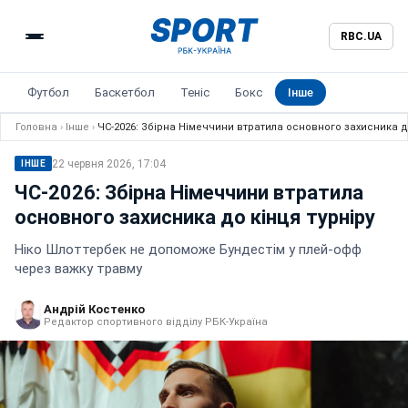
RBC.UA
Футбол
Баскетбол
Теніс
Бокс
Інше
Головна
›
Інше
›
ЧС-2026: Збірна Німеччини втратила основного захисника до
22 червня 2026, 17:04
ІНШЕ
ЧС-2026: Збірна Німеччини втратила
основного захисника до кінця турніру
Ніко Шлоттербек не допоможе Бундестім у плей-офф
через важку травму
Андрій Костенко
Редактор спортивного відділу РБК-Україна