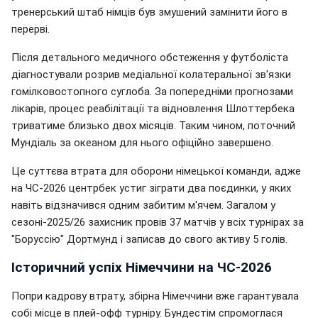
тренерський штаб німців був змушений замінити його в
перерві.
Після детального медичного обстеження у футболіста
діагностували розрив медіальної колатеральної зв'язки
гомілковостопного суглоба. За попередніми прогнозами
лікарів, процес реабілітації та відновлення Шлоттербека
триватиме близько двох місяців. Таким чином, поточний
Мундіаль за океаном для нього офіційно завершено.
Це суттєва втрата для оборони німецької команди, адже
на ЧС-2026 центрбек устиг зіграти два поєдинки, у яких
навіть відзначився одним забитим м'ячем. Загалом у
сезоні-2025/26 захисник провів 37 матчів у всіх турнірах за
"Боруссію" Дортмунд і записав до свого активу 5 голів.
Історичний успіх Німеччини на ЧС-2026
Попри кадрову втрату, збірна Німеччини вже гарантувала
собі місце в плей-офф турніру. Бундестім спромоглася