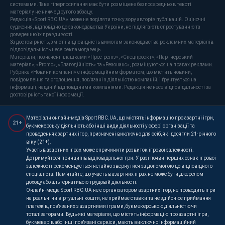
системами. Таке гіперпосилання має бути розміщене безпосередньо в тексті
матеріалу не нижче другого абзацу.
Редакція «Sport RBC.UA» може не поділяти точку зору авторів публікацій. Оціночні
судження, відповідно до законодавства України, не підлягають спростуванню та
доведенню їх правдивості.
За достовірність, зміст і відповідність вимогам законодавства рекламних матеріалів
відповідальність несе рекламодавець.
Матеріали, позначені плашками «Прес-реліз», «Спецпроєкт», «Партнерський
матеріал», «Promo», «Благодійність» та «Резонанс», розміщуються на правах реклами.
Рубрика «Новини компанії» є інформаційним форматом, що містить новини,
повідомлення та оголошення, пов'язані з діяльністю компаній, і ґрунтується на
інформації, наданій відповідними компаніями. Редакція не несе відповідальності за
достовірність такої інформації.
Матеріали онлайн-медіа Sport RBC.UA, що містять інформацію про азартні ігри,
21+
букмекерську діяльність або інші види діяльності у сфері організації та
проведення азартних ігор, призначені виключно для осіб, які досягли 21-річного
віку (21+).
Участь в азартних іграх може спричинити розвиток ігрової залежності.
Дотримуйтеся принципів відповідальної гри. У разі появи перших ознак ігрової
залежності рекомендується негайно звернутися за допомогою до відповідного
спеціаліста. Пам'ятайте, що участь в азартних іграх не може бути джерелом
доходу або альтернативою трудовій діяльності.
Онлайн-медіа Sport RBC.UA не є організатором азартних ігор, не проводить ігри
на реальні чи віртуальні кошти, не приймає ставки та не здійснює приймання
платежів, пов'язаних з азартними іграми, букмекерською діяльністю чи
тоталізаторами. Будь-які матеріали, що містять інформацію про азартні ігри,
букмекерів або інші пов'язані сервіси, мають виключно інформаційний