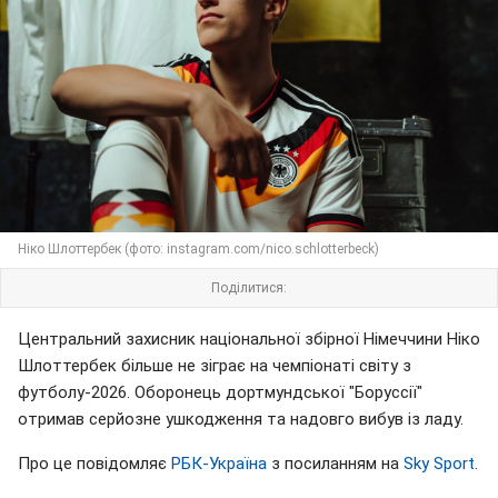
Ніко Шлоттербек (фото: instagram.com/nico.schlotterbeck)
Поділитися:
Центральний захисник національної збірної Німеччини Ніко
Шлоттербек більше не зіграє на чемпіонаті світу з
футболу-2026. Оборонець дортмундської "Боруссії"
отримав серйозне ушкодження та надовго вибув із ладу.
Про це повідомляє
РБК-Україна
з посиланням на
Sky Sport
.