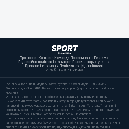
Про проєкт
·
Контакти
·
Команда
·
Про компанію
·
Реклама
·
Редакційна політика і стандарти
·
Правила користування
·
Правова інформація
·
Політика конфіденційності
·
2026 © LLC «UBT MEDIA»
Ідентифікатор онлайн-медіа в Реєстрі суб’єктів у сфері медіа — R40-05347
Онлайн-медіа «Sport RBC.UA» має двомовну версію (українською та російською
мовами).
Фотографії, ілюстрації та інші зображення належать їхнім правовласникам.
Використання фотографій, позначених Getty Images, допускається виключно за
наявності письмового дозволу фотоагентства Getty Images. Фотографії, позначені
логотипом «Sport RBC.UA» або підписані «Sport RBC.UA», можуть використовуватися
на умовах ліцензії Creative Commons Attribution 4.0 International.
При повному або частковому відтворенні інформаційних матеріалів, опублікованих
на вебсайті «Sport RBC.UA» (www.sport.rbc.ua), обов'язковим є розміщення активного
гіперпосилання на www.sport.rbc.ua, відкритого для індексації пошуковими