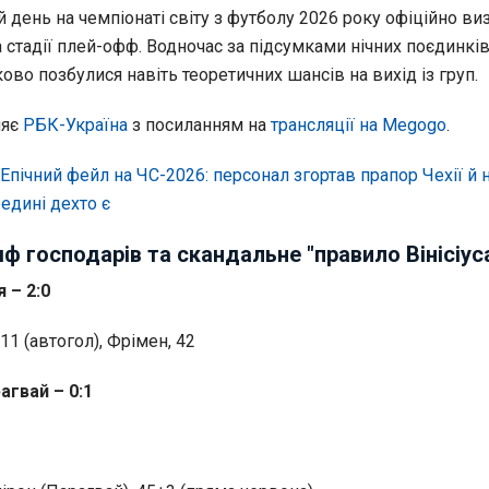
 день на чемпіонаті світу з футболу 2026 року офіційно ви
 стадії плей-офф. Водночас за підсумками нічних поєдинків
во позбулися навіть теоретичних шансів на вихід із груп.
ляє
РБК-Україна
з посиланням на
трансляції на Megogo
.
Епічний фейл на ЧС-2026: персонал згортав прапор Чехії й 
едині дехто є
мф господарів та скандальне "правило Вінісіус
 – 2:0
11 (автогол), Фрімен, 42
агвай – 0:1