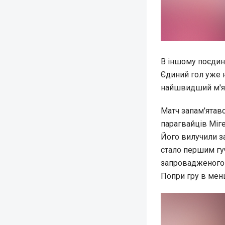
В іншому поєдин
Єдиний гол уже н
найшвидший м'яч
Матч запам'ятав
парагвайців Міг
Його вилучили за
стало першим гуч
запровадженого 
Попри гру в мен