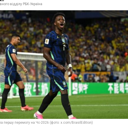
вного відділу РБК-Україна
ла першу перемогу на Чс-2026 (фото: x.com/BrasilEdition)