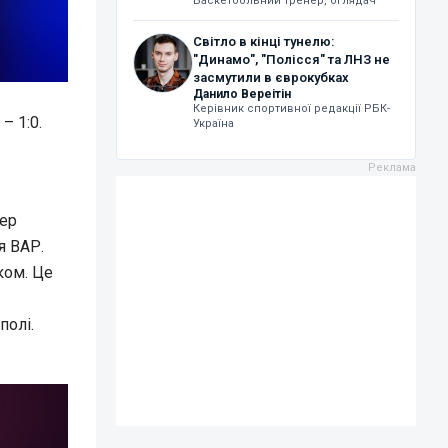
Баскетбольний тренер, оглядач
Світло в кінці тунелю:
"Динамо", "Полісся" та ЛНЗ не
засмутили в єврокубках
Данило Вереітін
Керівник спортивної редакції РБК-
– 1:0.
Україна
гер
я ВАР.
ком. Це
полі.