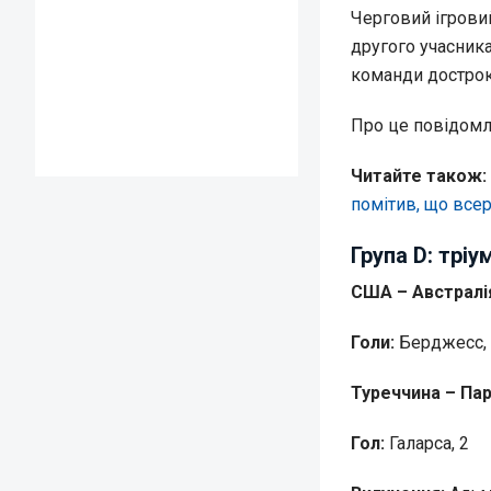
Черговий ігровий
другого учасника
команди достроко
Про це повідом
Читайте також:
помітив, що всер
Група D: тріу
США – Австралія
Голи:
Берджесс, 
Туреччина – Пар
Гол:
Галарса, 2