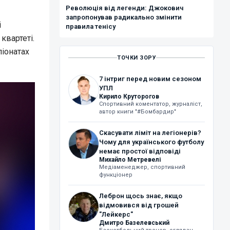
Революція від легенди: Джокович
запропонував радикально змінити
і
правила тенісу
квартеті.
піонатах
ТОЧКИ ЗОРУ
7 інтриг перед новим сезоном
УПЛ
Кирило Круторогов
Спортивний коментатор, журналіст,
автор книги "#Бомбардир"
Скасувати ліміт на легіонерів?
Чому для українського футболу
немає простої відповіді
Михайло Метревелі
Медіаменеджер, спортивний
функціонер
Леброн щось знає, якщо
відмовився від грошей
"Лейкерс"
Дмитро Базелевський