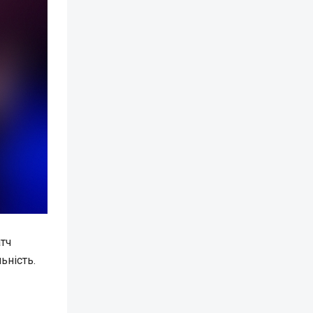
тч
ьність.