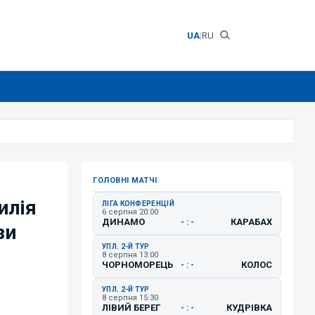
UA
|
RU
ГОЛОВНІ МАТЧІ
илія
ЛІГА КОНФЕРЕНЦІЙ
6 серпня 20:00
ДИНАМО
КАРАБАХ
- : -
зи
УПЛ. 2-Й ТУР
8 серпня 13:00
ЧОРНОМОРЕЦЬ
КОЛОС
- : -
УПЛ. 2-Й ТУР
8 серпня 15:30
ЛІВИЙ БЕРЕГ
КУДРІВКА
- : -