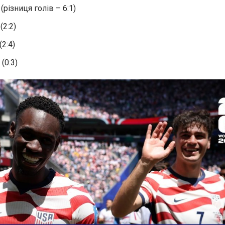
(різниця голів – 6:1)
(2:2)
(2:4)
(0:3)