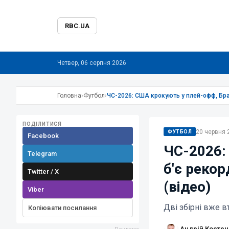
RBC.UA
Четвер, 06 серпня 2026
Головна
›
Футбол
›
ЧС-2026: США крокують у плей-офф, Браз
ПОДІЛИТИСЯ
20 червня 2
ФУТБОЛ
Facebook
ЧС-2026:
Telegram
б'є рекор
Twitter / X
(відео)
Viber
Дві збірні вже 
Копіювати посилання
Андрій Костен