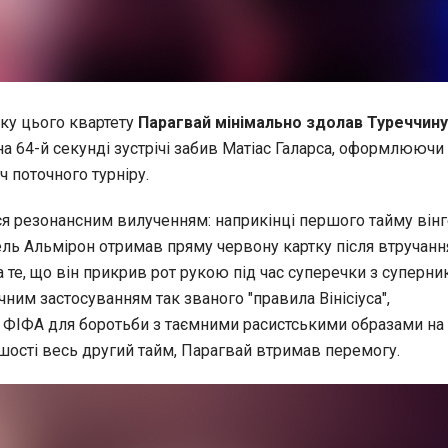
ку цього квартету
Парагвай мінімально здолав Туреччину
а 64-й секунді зустрічі забив Матіас Галарса, оформлюючи
 поточного турніру.
ся резонансним вилученням: наприкінці першого тайму він
ель Альмірон отримав пряму червону картку після втручанн
 те, що він прикрив рот рукою під час суперечки з суперни
ним застосуванням так званого "правила Вінісіуса",
ФІФА для боротьби з таємними расистськими образами на 
шості весь другий тайм, Парагвай втримав перемогу.