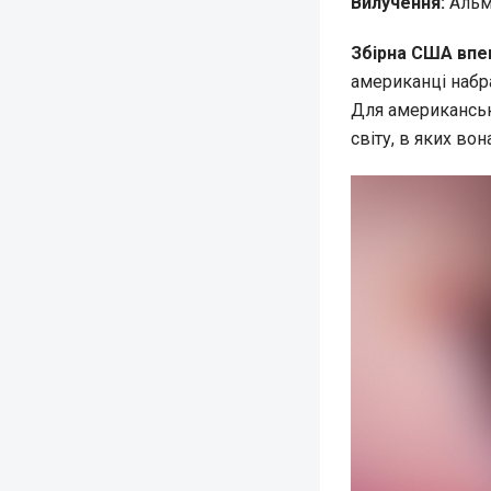
Вилучення:
Альмі
Збірна США впе
американці набра
Для американськ
світу, в яких вон