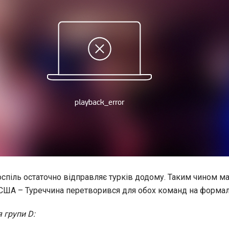
спіль остаточно відправляє турків додому. Таким чином ма
 США – Туреччина перетворився для обох команд на формал
 групи D: