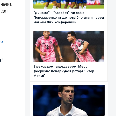
значив
 дві
"Динамо" – "Карабах": чи заб'є
Пономаренко та що потрібно знати перед
матчем Ліги конференцій
не
а"
З рекордом та шедевром: Мессі
феєрично повернувся у старт "Інтер
Маямі"