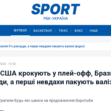
ФУТБОЛ
БАСКЕТБОЛ
ТЕНІС
БОКС
ІНШЕ
|
|
|
|
илія б'є рекорди, а перші невдахи пакують валізи (відео)
026 · 10:56
 США крокують у плей-офф, Браз
ди, а перші невдахи пакують валі
втратили будь-які шанси на продовження боротьби
ко