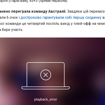
рон (Парагвай), 45+3 (пряма червона)
внено переграла команду Австралії.
Завдяки цій перемоз
ли 6 очок і
достроково гарантували собі першу сходинку
в 
ої команди це четвертий поспіль вихід у плей-офф на чем
а бере участь.