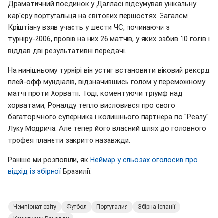
Драматичний поєдинок у Далласі підсумував унікальну
кар'єру португальця на світових першостях. Загалом
Кріштіану взяв участь у шести ЧС, починаючи з
турніру-2006, провів на них 26 матчів, у яких забив 10 голів і
віддав дві результативні передачі.
На нинішньому турнірі він устиг встановити віковий рекорд
плей-офф мундіалів, відзначившись голом у переможному
матчі проти Хорватії. Тоді, коментуючи тріумф над
хорватами, Роналду тепло висловився про свого
багаторічного суперника і колишнього партнера по "Реалу"
Луку Модрича. Але тепер його власний шлях до головного
трофея планети закрито назавжди.
Раніше ми розповіли, як
Неймар у сльозах оголосив про
відхід із збірної
Бразилії.
Чемпіонат світу
Футбол
Португалия
Збірна Іспанії