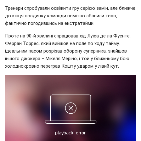
Тренери спробували освіжити гру серією замін, але ближче
до кінця поєдинку команди помітно збавили темп,
фактично погодившись на екстратайми.
Проте на 90-й хвилині спрацював хід Луїса де ла Фуенте:
Ферран Торрес, який вийшов на поле по ходу тайму,
ідеальним пасом розрізав оборону суперника, знайшов
іншого джокера – Мікеля Меріно, і той у ближньому бою
холоднокровно переграв Кошту ударом у лівий кут.