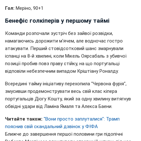
Гол:
Меріно, 90+1
Бенефіс голкіперів у першому таймі
Команди розпочали зустріч без зайвої розвідки,
намагаючись дорожити м'ячем, але водночас гостро
атакувати. Перший стовідсотковий шанс змарнували
іспанці на 8-й хвилині, коли Мікель Оярсабаль з убивчої
позиції пробив повз праву стійку, на що португальці
відповіли небезпечним випадом Кріштіану Роналду.
Всередині тайму ініціативу перехопила "Червона фурія",
змусивши продемонструвати весь свій клас кіпера
португальців Діогу Кошту, який за одну хвилину витягнув
обвідні удари від Ламіна Ямаля та Алекса Баени.
Читайте також:
"Вони просто заплуталися": Трамп
пояснив свій скандальний дзвінок у ФІФА
Ближче до завершення першої половини гри підопічні