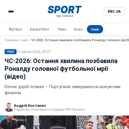
RBC.UA
Футбол
Баскетбол
Теніс
Бокс
Інше
Головна
›
Інше
›
ЧС-2026: Остання хвилина позбавила Роналду головної футбо
07 липня 2026, 00:07
ІНШЕ
ЧС-2026: Остання хвилина позбавила
Роналду головної футбольної мрії
(відео)
Епічне дербі Іспанія – Португалія завершилося шокуючим
фіналом
Андрій Костенко
Редактор спортивного відділу РБК-Україна