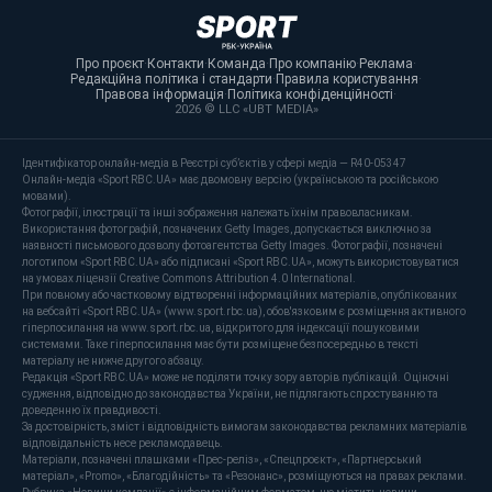
Про проєкт
·
Контакти
·
Команда
·
Про компанію
·
Реклама
·
Редакційна політика і стандарти
·
Правила користування
·
Правова інформація
·
Політика конфіденційності
·
2026 © LLC «UBT MEDIA»
Ідентифікатор онлайн-медіа в Реєстрі суб’єктів у сфері медіа — R40-05347
Онлайн-медіа «Sport RBC.UA» має двомовну версію (українською та російською
мовами).
Фотографії, ілюстрації та інші зображення належать їхнім правовласникам.
Використання фотографій, позначених Getty Images, допускається виключно за
наявності письмового дозволу фотоагентства Getty Images. Фотографії, позначені
логотипом «Sport RBC.UA» або підписані «Sport RBC.UA», можуть використовуватися
на умовах ліцензії Creative Commons Attribution 4.0 International.
При повному або частковому відтворенні інформаційних матеріалів, опублікованих
на вебсайті «Sport RBC.UA» (www.sport.rbc.ua), обов'язковим є розміщення активного
гіперпосилання на www.sport.rbc.ua, відкритого для індексації пошуковими
системами. Таке гіперпосилання має бути розміщене безпосередньо в тексті
матеріалу не нижче другого абзацу.
Редакція «Sport RBC.UA» може не поділяти точку зору авторів публікацій. Оціночні
судження, відповідно до законодавства України, не підлягають спростуванню та
доведенню їх правдивості.
За достовірність, зміст і відповідність вимогам законодавства рекламних матеріалів
відповідальність несе рекламодавець.
Матеріали, позначені плашками «Прес-реліз», «Спецпроєкт», «Партнерський
матеріал», «Promo», «Благодійність» та «Резонанс», розміщуються на правах реклами.