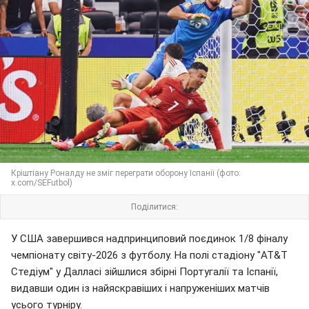
Кріштіану Роналду не зміг переграти оборону Іспанії (фото:
x.com/SEFutbol)
Поділитися:
У США завершився надпринциповий поєдинок 1/8 фіналу
чемпіонату світу-2026 з футболу. На полі стадіону "AT&T
Стедіум" у Далласі зійшлися збірні Португалії та Іспанії,
видавши один із найяскравіших і напруженіших матчів
усього турніру.