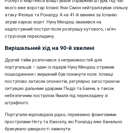
Роберто Мартінеса влаштували справжній штурм, під час
якого вже воротар Іспанії Унаї Сімон нейтралізував спільну
атаку Феліша та Роналду. А на 41-й хвилині за Іспанію
зіграв каркас воріт: Нуну Мендеш зважився на
надпотужний постріл після розіграшу кутового, і м'яч
струсонув перекладину.
Вирішальний хід на 90-й хвилині
Другий тайм розпочався з неприємностей для
португальців – один із лідерів Нуну Мендеш отримав
пошкодження і змушений був покинути поле. Іспанці
поступово затисли опонентів, регулярно загострюючи
ситуацію дальніми ударами Педрі та Баени, а також
небезпечним пострілом Ямаля під перекладину зі
штрафного.
Португалія відповідала рідко, переважно фланговими
прострілами Нету та Канселу, які Роналду вже банально
бракувало швидкості замкнути.