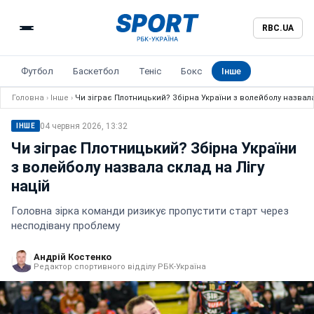
RBC.UA
Футбол
Баскетбол
Теніс
Бокс
Інше
Головна
›
Інше
›
Чи зіграє Плотницький? Збірна України з волейболу назвала
04 червня 2026, 13:32
ІНШЕ
Чи зіграє Плотницький? Збірна України
з волейболу назвала склад на Лігу
націй
Головна зірка команди ризикує пропустити старт через
несподівану проблему
Андрій Костенко
Редактор спортивного відділу РБК-Україна