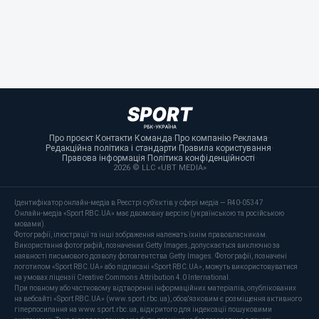
Про проєкт
·
Контакти
·
Команда
·
Про компанію
·
Реклама
·
Редакційна політика і стандарти
·
Правила користування
·
Правова інформація
·
Політика конфіденційності
·
2026 © LLC «UBT MEDIA»
Ідентифікатор онлайн-медіа в Реєстрі суб’єктів у сфері медіа — R40-05347
Онлайн-медіа «Sport RBC.UA» має двомовну версію (українською та російською
мовами).
Фотографії, ілюстрації та інші зображення належать їхнім правовласникам.
Використання фотографій, позначених Getty Images, допускається виключно за
наявності письмового дозволу фотоагентства Getty Images. Фотографії, позначені
логотипом «Sport RBC.UA» або підписані «Sport RBC.UA», можуть використовуватися
на умовах ліцензії Creative Commons Attribution 4.0 International.
При повному або частковому відтворенні інформаційних матеріалів, опублікованих
на вебсайті «Sport RBC.UA» (www.sport.rbc.ua), обов'язковим є розміщення активного
гіперпосилання на www.sport.rbc.ua, відкритого для індексації пошуковими