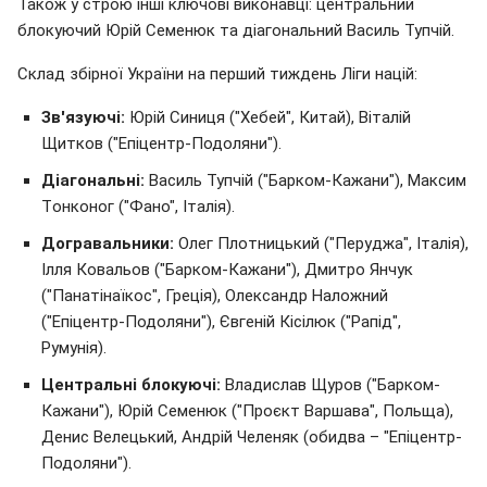
Також у строю інші ключові виконавці: центральний
блокуючий Юрій Семенюк та діагональний Василь Тупчій.
Склад збірної України на перший тиждень Ліги націй:
Зв'язуючі:
Юрій Синиця ("Хебей", Китай), Віталій
Щитков ("Епіцентр-Подоляни").
Діагональні:
Василь Тупчій ("Барком-Кажани"), Максим
Tонконог ("Фано", Італія).
Догравальники:
Олег Плотницький ("Перуджа", Італія),
Ілля Ковальов ("Барком-Кажани"), Дмитро Янчук
("Панатінаїкос", Греція), Олександр Наложний
("Епіцентр-Подоляни"), Євгеній Кісілюк ("Рапід",
Румунія).
Центральні блокуючі:
Владислав Щуров ("Барком-
Кажани"), Юрій Семенюк ("Проєкт Варшава", Польща),
Денис Велецький, Андрій Челеняк (обидва – "Епіцентр-
Подоляни").