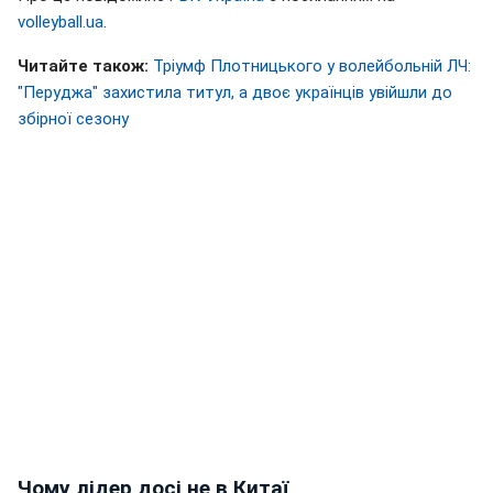
volleyball.ua
.
Читайте також:
Тріумф Плотницького у волейбольній ЛЧ:
"Перуджа" захистила титул, а двоє українців увійшли до
збірної сезону
Чому лідер досі не в Китаї