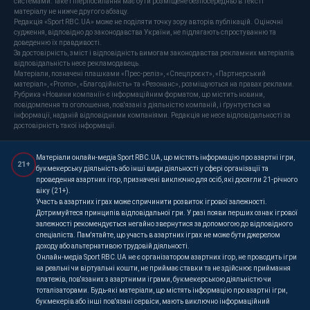
системами. Таке гіперпосилання має бути розміщене безпосередньо в тексті
матеріалу не нижче другого абзацу.
Редакція «Sport RBC.UA» може не поділяти точку зору авторів публікацій. Оціночні
судження, відповідно до законодавства України, не підлягають спростуванню та
доведенню їх правдивості.
За достовірність, зміст і відповідність вимогам законодавства рекламних матеріалів
відповідальність несе рекламодавець.
Матеріали, позначені плашками «Прес-реліз», «Спецпроєкт», «Партнерський
матеріал», «Promo», «Благодійність» та «Резонанс», розміщуються на правах реклами.
Рубрика «Новини компанії» є інформаційним форматом, що містить новини,
повідомлення та оголошення, пов'язані з діяльністю компаній, і ґрунтується на
інформації, наданій відповідними компаніями. Редакція не несе відповідальності за
достовірність такої інформації.
Матеріали онлайн-медіа Sport RBC.UA, що містять інформацію про азартні ігри,
21+
букмекерську діяльність або інші види діяльності у сфері організації та
проведення азартних ігор, призначені виключно для осіб, які досягли 21-річного
віку (21+).
Участь в азартних іграх може спричинити розвиток ігрової залежності.
Дотримуйтеся принципів відповідальної гри. У разі появи перших ознак ігрової
залежності рекомендується негайно звернутися за допомогою до відповідного
спеціаліста. Пам'ятайте, що участь в азартних іграх не може бути джерелом
доходу або альтернативою трудовій діяльності.
Онлайн-медіа Sport RBC.UA не є організатором азартних ігор, не проводить ігри
на реальні чи віртуальні кошти, не приймає ставки та не здійснює приймання
платежів, пов'язаних з азартними іграми, букмекерською діяльністю чи
тоталізаторами. Будь-які матеріали, що містять інформацію про азартні ігри,
букмекерів або інші пов'язані сервіси, мають виключно інформаційний