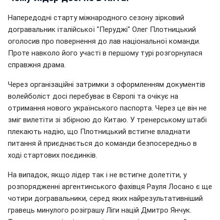
Напередодні старту міжнародного сезону зірковий
догравальник італійської "Перуджі" Олег Плотницький
оголосив про повернення до лав національної команди.
Проте навколо його участі в першому турі розгорнулася
справжня драма.
Через організаційні затримки з оформленням документів
волейболіст досі перебуває в Європі та очікує на
отримання нового українського паспорта. Через це він не
зміг вилетіти зі збірною до Китаю. У тренерському штабі
плекають надію, що Плотницький встигне владнати
питання й приєднається до команди безпосередньо в
ході стартових поєдинків.
На випадок, якщо лідер так і не встигне долетіти, у
розпорядженні аргентинського фахівця Рауля Лосано є ще
чотири догравальники, серед яких найрезультативніший
гравець минулого розіграшу Ліги націй Дмитро Янчук.