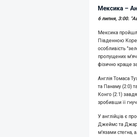
Мексика – Ан
6 липня, 3:00. "
Мексика пройшла 
Південною Кореєю
особливість "зел
пропущених м'ячі
фізично краще за
Англія Томаса Ту
та Панаму (2:0) т
Конго (2:1) завд
зробивши її гну
У англійців є пр
Джеймс та Джар
м'язами стегна, 