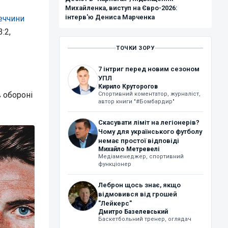
Михайленка, виступ на Євро-2026:
інтерв'ю Дениса Марченка
еччини
:2,
ТОЧКИ ЗОРУ
7 інтриг перед новим сезоном
УПЛ
Кирило Круторогов
 обороні
Спортивний коментатор, журналіст,
автор книги "#Бомбардир"
Скасувати ліміт на легіонерів?
Чому для українського футболу
немає простої відповіді
Михайло Метревелі
Медіаменеджер, спортивний
функціонер
Леброн щось знає, якщо
відмовився від грошей
"Лейкерс"
Дмитро Базелевський
Баскетбольний тренер, оглядач