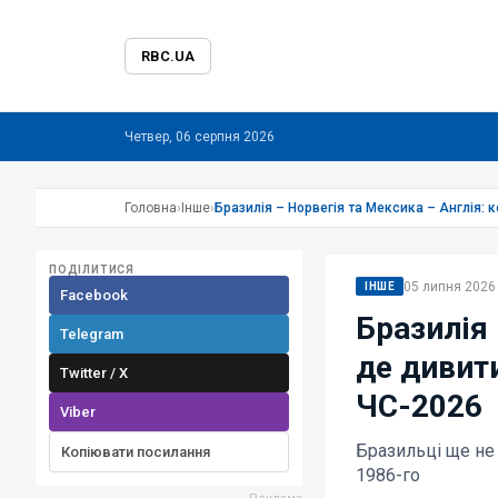
RBC.UA
Четвер, 06 серпня 2026
Головна
›
Інше
›
Бразилія – Норвегія та Мексика – Англія: 
ПОДІЛИТИСЯ
05 липня 2026 
ІНШЕ
Facebook
Бразилія 
Telegram
де дивити
Twitter / X
ЧС-2026
Viber
Бразильці ще не 
Копіювати посилання
1986-го