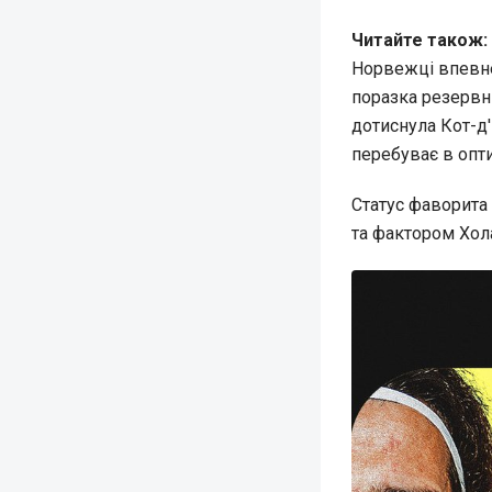
Читайте також:
Норвежці впевне
поразка резервн
дотиснула Кот-д'І
перебуває в опти
Статус фаворита
та фактором Хол