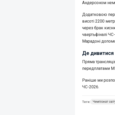
Андерсоном нем
Додатковою пере
висоті 2200 мет
через брак кисню
чвертьфіналі ЧС-1
Марадоні допомог
Де дивитися 
Пряма трансляція
передплатами ME
Раніше ми розпо
ЧС-2026.
Теги:
Чемпіонат світ