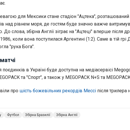
ає.
вагою для Мексики стане стадіон "Ацтека", розташований
рів над рівнем моря, де гостям буде значно важче витриму
. До слова, збірна Англії зіграє на "Ацтеці" вперше після д
986, коли вона поступилася Аргентині (1:2). Саме в тій грі 
ла "рука Бога".
матчі
 поєдинків в Україні буде доступна на медіасервісі Megog
GOPACK та "Спорт", а також у MEGOPACK N+S та MEGOPACK 
віли про
шість божевільних рекордів Мессі
після трилера 
у
Футбол
Збірна Бразилії
Збірна Англії