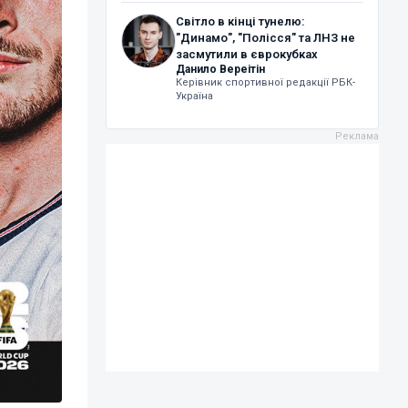
Світло в кінці тунелю:
"Динамо", "Полісся" та ЛНЗ не
засмутили в єврокубках
Данило Вереітін
Керівник спортивної редакції РБК-
Україна