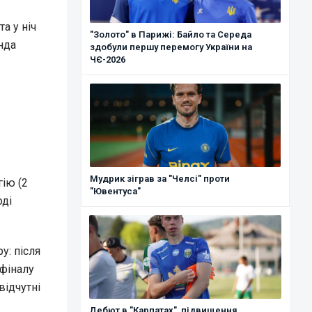
а у ніч
"Золото" в Парижі: Байло та Середа
нда
здобули першу перемогу України на
ЧЄ-2026
Мудрик зіграв за "Челсі" проти
ію (2
"Ювентуса"
оді
у: після
 фіналу
відчутні
Дебют в "Карпатах", підвищення