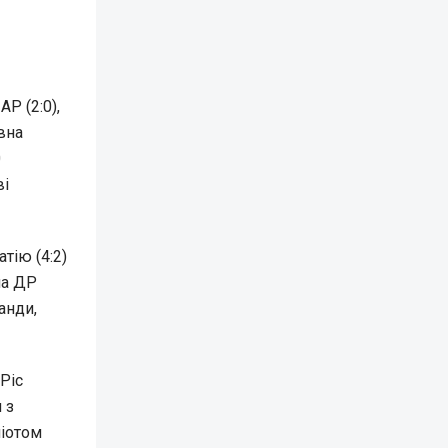
Р (2:0),
вна
0
ві
тію (4:2)
ла ДР
анди,
Ріс
 з
ліотом