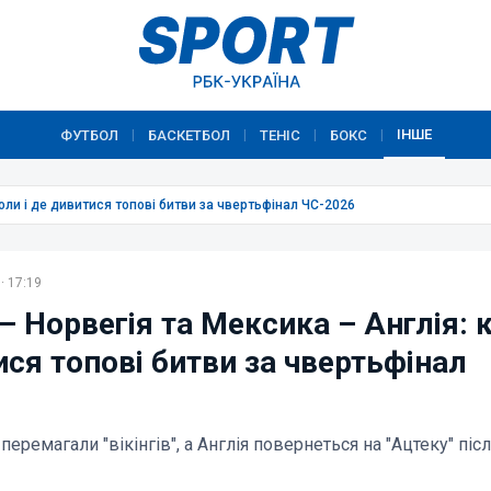
ІНШЕ
ФУТБОЛ
БАСКЕТБОЛ
ТЕНІС
БОКС
|
|
|
|
коли і де дивитися топові битви за чвертьфінал ЧС-2026
· 17:19
– Норвегія та Мексика – Англія: к
ся топові битви за чвертьфінал
перемагали "вікінгів", а Англія повернеться на "Ацтеку" піс