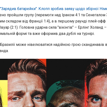
"Зарядив батарейки": Клопп зробив заяву щодо збірної Нім
но пройшли групу (перемоги над Іраком 4:1 та Сенегалом 3
им складом від Франції 1:4), а в першому раунді плей-офф
вуар (2:1). Головна ударна сила "вікінгів" – Ерлінг Холанд –
мальній формі та вже оформив два дублі на турнірі.
 Бразилії може нівелюватися надійною грою скандинавів в
анда.