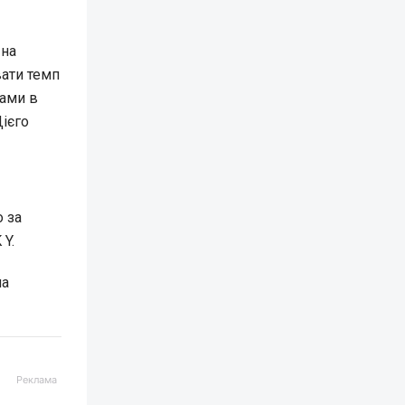
 на
вати темп
рами в
Дієго
o за
Y.
на