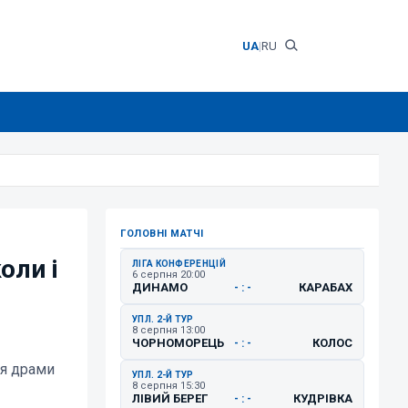
UA
|
RU
ГОЛОВНІ МАТЧІ
оли і
ЛІГА КОНФЕРЕНЦІЙ
6 серпня 20:00
ДИНАМО
КАРАБАХ
- : -
УПЛ. 2-Й ТУР
8 серпня 13:00
ЧОРНОМОРЕЦЬ
КОЛОС
- : -
ля драми
УПЛ. 2-Й ТУР
8 серпня 15:30
ЛІВИЙ БЕРЕГ
КУДРІВКА
- : -