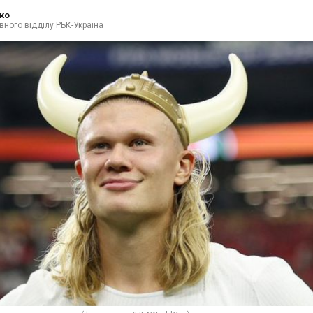
ко
вного відділу РБК-Україна