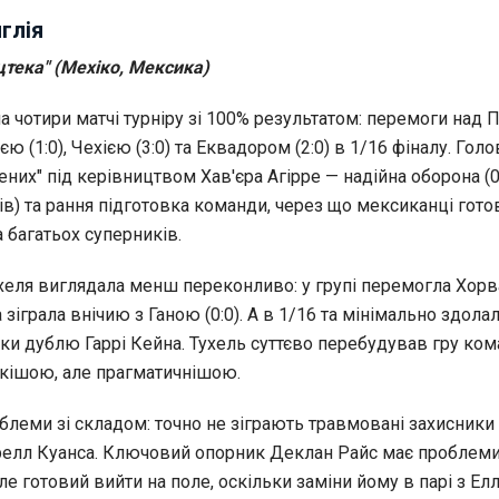
глія
Ацтека" (Мехіко, Мексика)
чотири матчі турніру зі 100% результатом: перемоги над ПА
 (1:0), Чехією (3:0) та Еквадором (2:0) в 1/16 фіналу. Голо
ених" під керівництвом Хав'єра Агірре — надійна оборона (
в) та рання підготовка команди, через що мексиканці гото
 багатьох суперників.
хеля виглядала менш переконливо: у групі перемогла Хорва
а зіграла внічию з Ганою (0:0). А в 1/16 та мінімально здола
яки дублю Гаррі Кейна. Тухель суттєво перебудував гру ком
чкішою, але прагматичнішою.
облеми зі складом: точно не зіграють травмовані захисники 
елл Куанса. Ключовий опорник Деклан Райс має проблеми
але готовий вийти на поле, оскільки заміни йому в парі з Ел