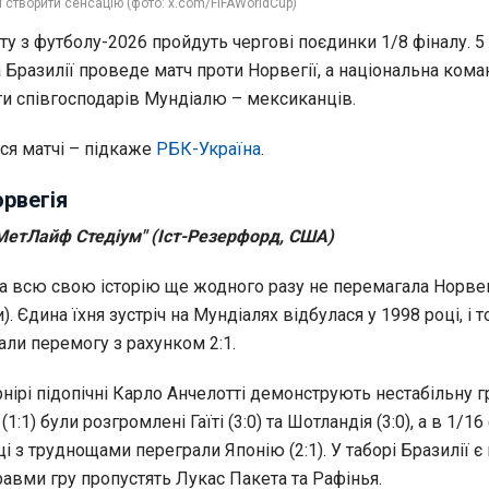
 створити сенсацію (фото: x.com/FIFAWorldCup)
іту з футболу-2026 пройдуть чергові поєдинки 1/8 фіналу. 5 т
а Бразилії проведе матч проти Норвегії, а національна кома
оти співгосподарів Мундіалю – мексиканців.
ся матчі – підкаже
РБК-Україна
.
орвегія
 "МетЛайф Стедіум" (Іст-Резерфорд, США)
за всю свою історію ще жодного разу не перемагала Норвег
и). Єдина їхня зустріч на Мундіалях відбулася у 1998 році, і т
вали перемогу з рахунком 2:1.
нірі підопічні Карло Анчелотті демонструють нестабільну гр
(1:1) були розгромлені Гаїті (3:0) та Шотландія (3:0), а в 1/16
 з труднощами переграли Японію (2:1). У таборі Бразилії є 
равми гру пропустять Лукас Пакета та Рафінья.