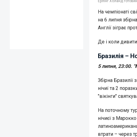
Ерлінг Холанд готовий
На чемпіонаті св
на 6 липня збірн
Англії зіграє пр
Де і коли дивити
Бразилія – Н
5 липня, 23:00.
Збірна Бразилії 
нічиї та 2 поразк
"вікінги" святку
На поточному тур
нічиєї з Марокко 
латиноамериканці
втрати – через т