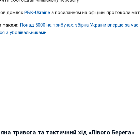
ити собі бодай мінімальну перевагу.
повідомляє
РБК-Ukraine
з посиланням на офіційні протоколи матч
 також:
Понад 5000 на трибунах: збірна України вперше за час 
ся з уболівальниками
яна тривога та тактичний хід «Лівого Берега»