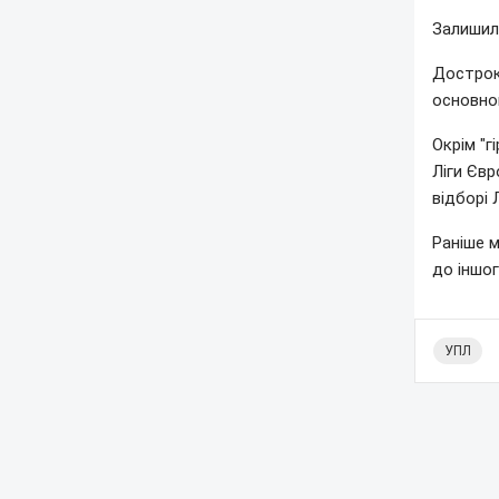
Залишили
Дострок
основном
Окрім "г
Ліги Євр
відборі 
Раніше м
до іншог
УПЛ