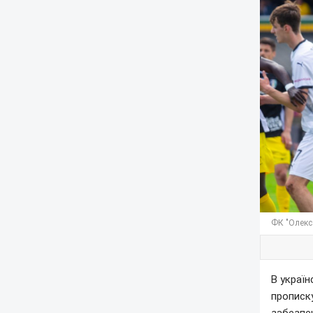
ФК "Олекса
В україн
прописку