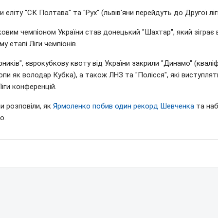
 еліту "СК Полтава" та "Рух" (львів'яни перейдуть до Другої ліг
овим чемпіоном України став донецький "Шахтар", який зіграє 
у етапі Ліги чемпіонів.
ірників", єврокубкову квоту від України закрили "Динамо" (кваліф
опи як володар Кубка), а також ЛНЗ та "Полісся", які виступлят
Ліги конференцій.
и розповіли, як
Ярмоленко побив один рекорд Шевченка
та наб
о.