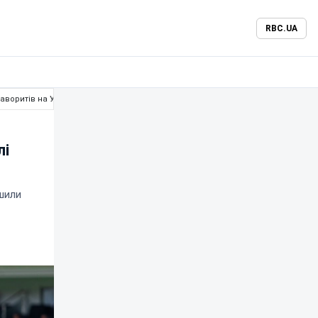
RBC.UA
фаворитів на УПЛ
лі
ишили