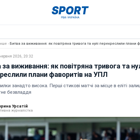
Інше
›
Битва за виживання: як повітряна тривога та нулі перекреслили плани 
червня 2026, 20:32
 за виживання: як повітряна тривога та ну
реслили плани фаворитів на УПЛ
илки занадто висока. Перші стикові матчі за місце в еліті зал
не безвладдя
ерина Урсатій
тивна журналістка