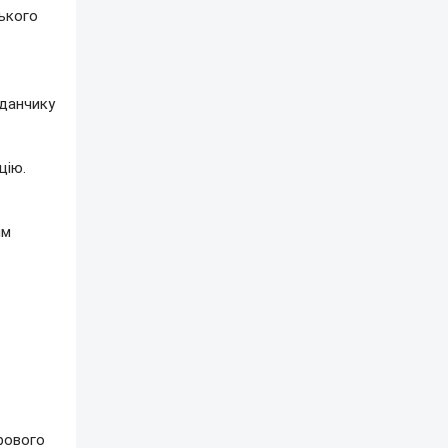
ського
йданчику
цію.
им
грового