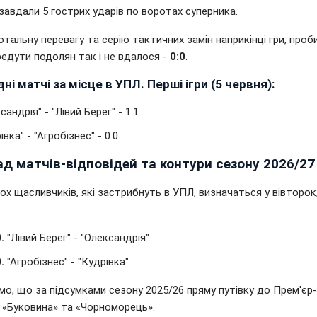
 завдали 5 гострих ударів по воротах суперника.
тальну перевагу та серію тактичних замін наприкінці гри, проб
редути подолян так і не вдалося -
0:0
.
ні матчі за місце в УПЛ. Перші ігри (5 червня):
сандрія" - "Лівий Берег" - 1:1
івка" - "Агробізнес" - 0:0
д матчів-відповідей та контури сезону 2026/27
ох щасливчиків, які застрибнуть в УПЛ, визначаться у вівторок
.
"Лівий Берег" - "Олександрія"
.
"Агробізнес" - "Кудрівка"
о, що за підсумками сезону 2025/26 пряму путівку до Прем'єр-
 «Буковина» та «Чорноморець».