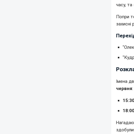
часу, та
Попри то
захисні 
Перехід
"Олек
"Кудр
Розкла
Імена дв
червня
:
15:30
18:00
Нагадаєм
здобули