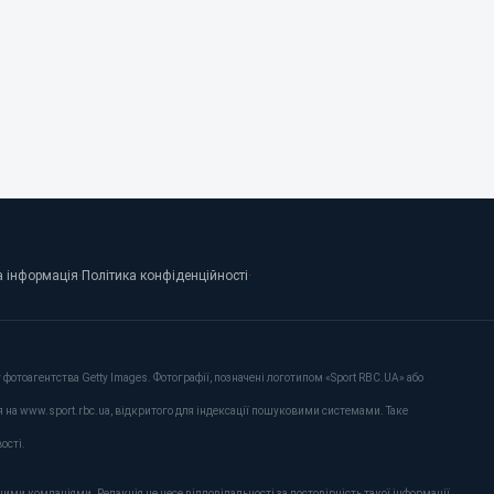
 інформація
·
Політика конфіденційності
·
фотоагентства Getty Images. Фотографії, позначені логотипом «Sport RBC.UA» або
я на www.sport.rbc.ua, відкритого для індексації пошуковими системами. Таке
ості.
ими компаніями. Редакція не несе відповідальності за достовірність такої інформації.