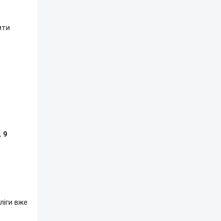
ити
,
9
ліги вже