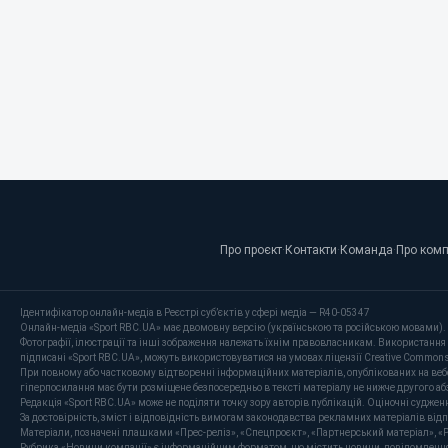
Про проєкт
·
Контакти
·
Команда
·
Про ком
Ідентифікатор онлайн-медіа в Реєстрі суб’єктів у сфері медіа — R40-05347
Онлайн-медіа «Sport RBC.UA» має двомовну версію (українською та російською мовами).
Фотографії, ілюстрації та інші зображення належать їхнім правовласникам. Використання 
підписані «Sport RBC.UA», можуть використовуватися на умовах ліцензії Creative Commons At
При повному або частковому відтворенні інформаційних матеріалів, опублікованих на веб
гіперпосилання має бути розміщене безпосередньо в тексті матеріалу не нижче другого аб
Редакція «Sport RBC.UA» може не поділяти точку зору авторів публікацій. Оціночні суджен
За достовірність, зміст і відповідність вимогам законодавства рекламних матеріалів від
Матеріали, позначені плашками «Прес-реліз», «Спецпроєкт», «Партнерський матеріал», «P
Рубрика «Новини компанії» є інформаційним форматом, що містить новини, повідомлення та 