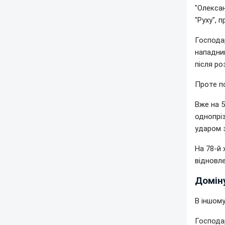
"Олексан
"Руху", 
Господар
нападни
після ро
Проте по
Вже на 5
однопрі
ударом з
На 78-й 
відновле
Доміну
В іншому
Господар