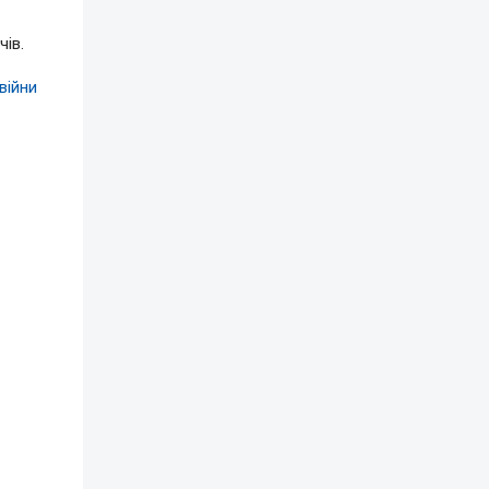
ів.
війни