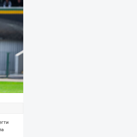
егти
ла