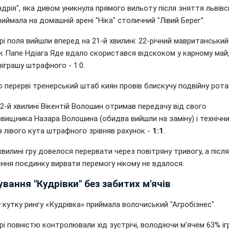
дрія", яка дивом уникнула прямого вильоту після зняття львів
приймала на домашній арені "Ніка" столичний "Лівий Берег".
і поля вийшли вперед на 21-й хвилині: 22-річний мавританський
к Папе Ндіага Яде вдало скористався відскоком у карному ма
зіграшу штрафного - 1:0.
 перерві тренерський штаб киян провів блискучу подвійну рота
2-й хвилині Вікентій Волошин отримав передачу від свого
звищника Назара Волошина (обидва вийшли на заміну) і технічн
 лівого кута штрафного зрівняв рахунок -
1:1
.
хвилині гру довелося перервати через повітряну тривогу, а після
ння поєдинку вирвати перемогу нікому не вдалося.
вання "Кудрівки" без забитих м'ячів
 кутку рингу «Кудрівка» приймала волочиський "Агробізнес".
і повністю контролювали хід зустрічі, володіючи м'ячем 63% і