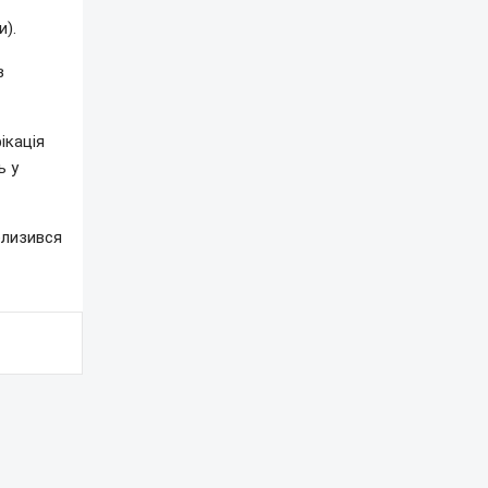
и).
в
ікація
ь у
лизився