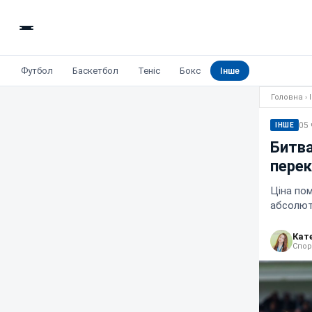
Футбол
Баскетбол
Теніс
Бокс
Інше
Головна
›
05 
ІНШЕ
Битва
перек
Ціна пом
абсолют
Кат
Спор