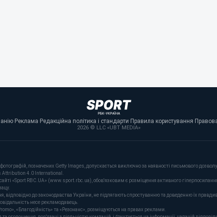
панію
·
Реклама
·
Редакційна політика і стандарти
·
Правила користування
·
Правова
2026 © LLC «UBT MEDIA»
фотографій, позначених Getty Images, допускається виключно за наявності письмового дозволу 
tribution 4.0 International.
сайті «Sport RBC.UA» (www.sport.rbc.ua), обов'язковим є розміщення активного гіперпосиланн
зацу.
ня, відповідно до законодавства України, не підлягають спростуванню та доведенню їх правдив
повідальність несе рекламодавець.
romo», «Благодійність» та «Резонанс», розміщуються на правах реклами.
оголошення, пов'язані з діяльністю компаній, і ґрунтується на інформації, наданій відповідн