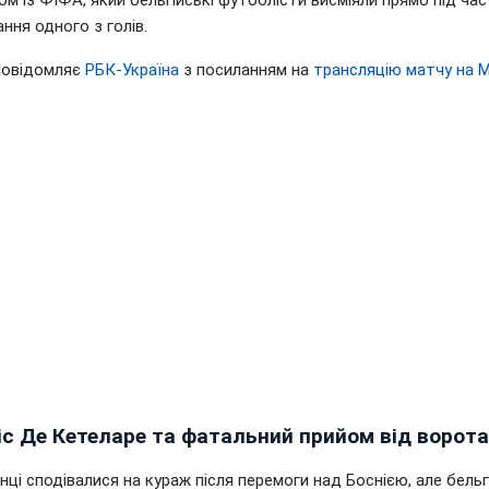
м із ФІФА, який бельгійські футболісти висміяли прямо під час
ння одного з голів.
повідомляє
РБК-Україна
з посиланням на
трансляцію матчу на 
іс Де Кетеларе та фатальний прийом від ворот
ці сподівалися на кураж після перемоги над Боснією, але бельг