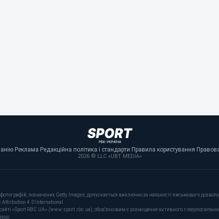
панію
·
Реклама
·
Редакційна політика і стандарти
·
Правила користування
·
Правова
2026 © LLC «UBT MEDIA»
фотографій, позначених Getty Images, допускається виключно за наявності письмового дозволу 
tribution 4.0 International.
сайті «Sport RBC.UA» (www.sport.rbc.ua), обов'язковим є розміщення активного гіперпосиланн
зацу.