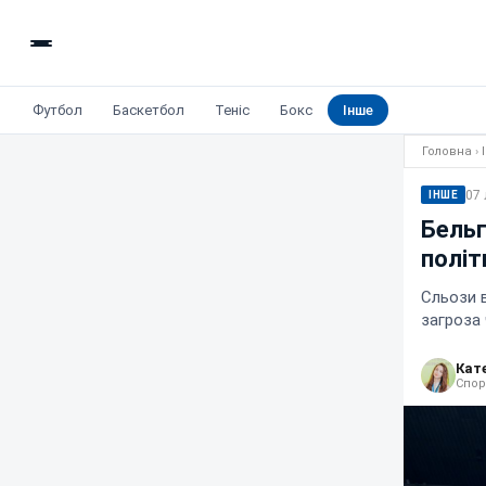
Футбол
Баскетбол
Теніс
Бокс
Інше
Головна
›
07 
ІНШЕ
Бельг
політ
Сльози в
загроза 
Кат
Спор