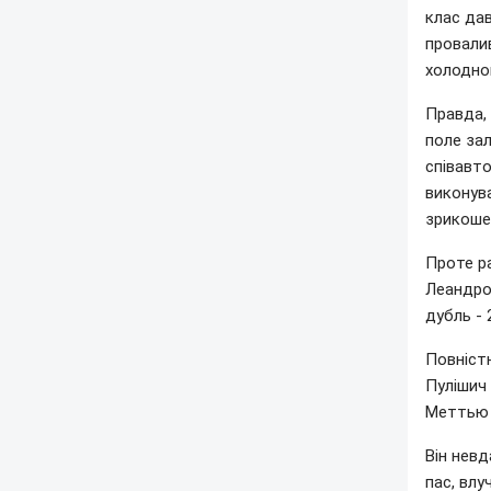
клас дав
провали
холодно
Правда, 
поле за
співавто
виконува
зрикошет
Проте ра
Леандро
дубль - 2
Повністю
Пулішич 
Меттью 
Він невд
пас, влу