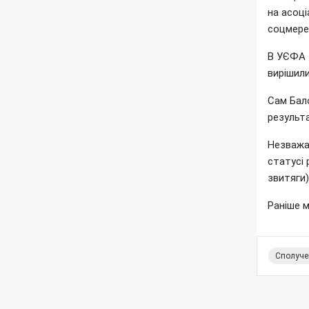
на асоці
соцмере
В УЄФА т
вирішили
Сам Бало
результа
Незважа
статусі 
звитяги
Раніше 
Сполуче