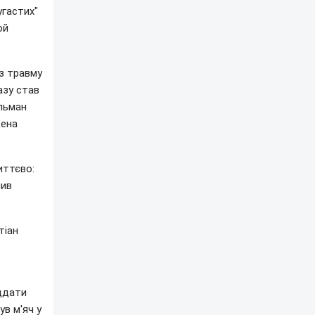
угастих"
ой
ез травму
азу став
ільман
кена
иттєво:
мив
тіан
іддати
ув м'яч у