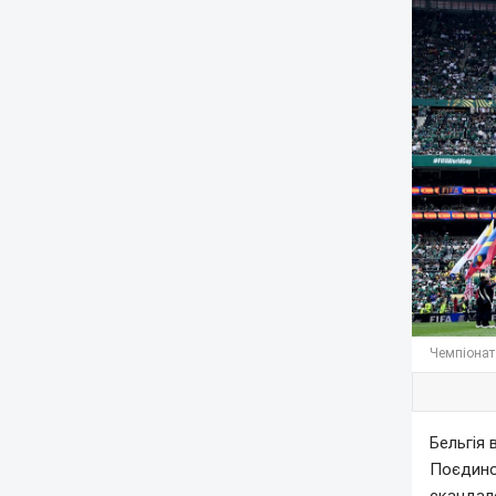
Чемпіонат 
Бельгія 
Поєдино