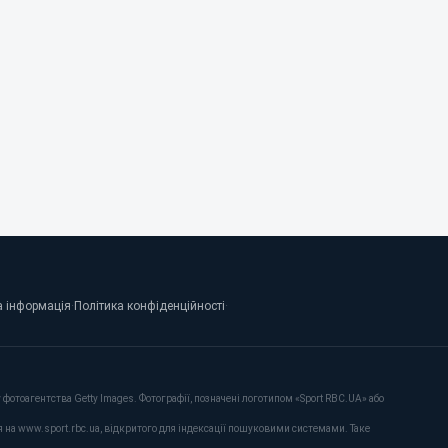
 інформація
·
Політика конфіденційності
·
фотоагентства Getty Images. Фотографії, позначені логотипом «Sport RBC.UA» або
я на www.sport.rbc.ua, відкритого для індексації пошуковими системами. Таке