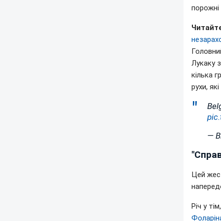
порожні
Читайте
незарахо
Головний
Лукаку з
кілька г
рухи, як
Bel
pic
— B
"Справ
Цей жест
напередо
Річ у ті
Фоларін