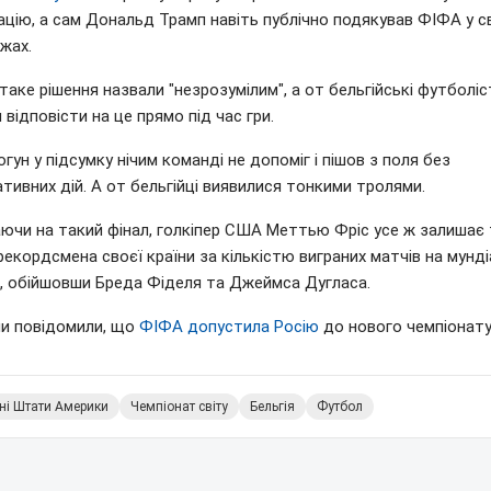
ацію, а сам Дональд Трамп навіть публічно подякував ФІФА у с
жах.
аке рішення назвали "незрозумілим", а от бельгійські футболіс
 відповісти на це прямо під час гри.
гун у підсумку нічим команді не допоміг і пішов з поля без
тивних дій. А от бельгійці виявилися тонкими тролями.
ючи на такий фінал, голкіпер США Меттью Фріс усе ж залишає т
рекордсмена своєї країни за кількістю виграних матчів на мунді
), обійшовши Бреда Фіделя та Джеймса Дугласа.
ми повідомили, що
ФІФА допустила Росію
до нового чемпіонату 
ні Штати Америки
Чемпіонат світу
Бельгія
Футбол