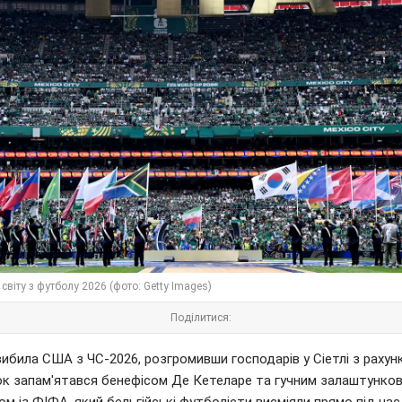
світу з футболу 2026 (фото: Getty Images)
Поділитися:
вибила США з ЧС-2026, розгромивши господарів у Сіетлі з рахунк
к запам'ятався бенефісом Де Кетеларе та гучним залаштунко