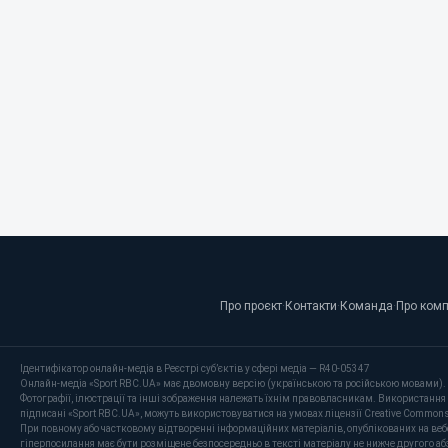
Про проєкт
·
Контакти
·
Команда
·
Про ком
Ідентифікатор онлайн-медіа в Реєстрі суб’єктів у сфері медіа — R40-05347
Онлайн-медіа «Sport RBC.UA» має двомовну версію (українською та російською мовами).
Фотографії, ілюстрації та інші зображення належать їхнім правовласникам. Використання 
підписані «Sport RBC.UA», можуть використовуватися на умовах ліцензії Creative Commons At
При повному або частковому відтворенні інформаційних матеріалів, опублікованих на веб
гіперпосилання має бути розміщене безпосередньо в тексті матеріалу не нижче другого аб