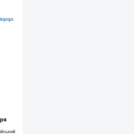
Megogo
.
аря
ійський