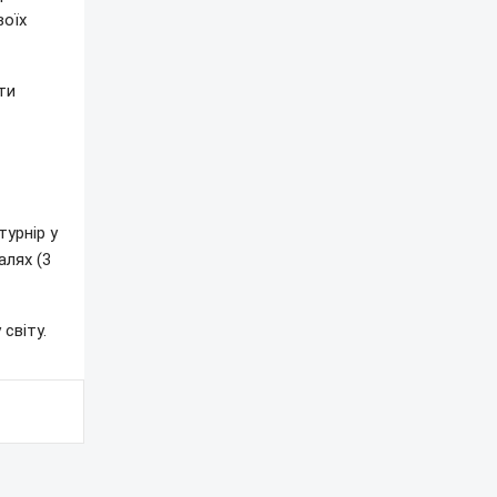
воїх
ти
урнір у
алях (3
світу.