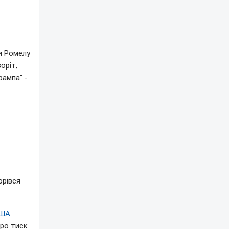
ли Ромелу
оріт,
рампа" -
орівся
США
про тиск