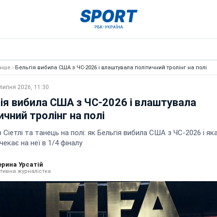
Інше
›
Бельгія вибила США з ЧС-2026 і влаштувала політичний тролінг на полі
липня 2026, 11:30
ія вибила США з ЧС-2026 і влаштувала
ичний тролінг на полі
 Сіетлі та танець на полі: як Бельгія вибила США з ЧС-2026 і як
чекає на неї в 1/4 фіналу
ерина Урсатій
тивна журналістка