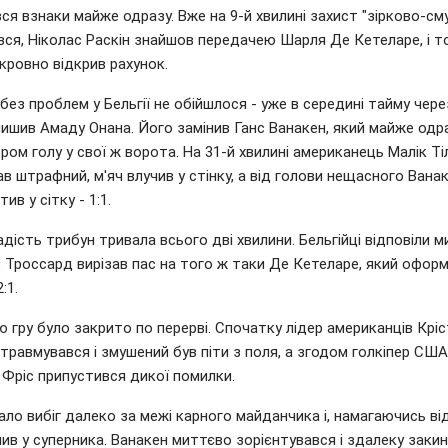
ся взнаки майже одразу. Вже на 9-й хвилині захист "зірково-см
вся, Ніколас Раскін знайшов передачею Шарля Де Кетеларе, і т
кровно відкрив рахунок.
без проблем у Бельгії не обійшлося - уже в середині тайму чер
лишив Амаду Онана. Його замінив Ганс Ванакен, який майже одр
ром голу у свої ж ворота. На 31-й хвилині американець Малік Т
в штрафний, м'яч влучив у стінку, а від голови нещасного Вана
ив у сітку - 1:1.
дість трибун тривала всього дві хвилини. Бельгійці відповіли м
 Троссард вирізав пас на того ж таки Де Кетеларе, який офор
:1.
 гру було закрито по перерві. Спочатку лідер американців Кріс
травмувався і змушений був піти з поля, а згодом голкіпер США
Фріс припустився дикої помилки.
ало вибіг далеко за межі карного майданчика і, намагаючись в
чив у суперника. Ванакен миттєво зорієнтувався і здалеку закин