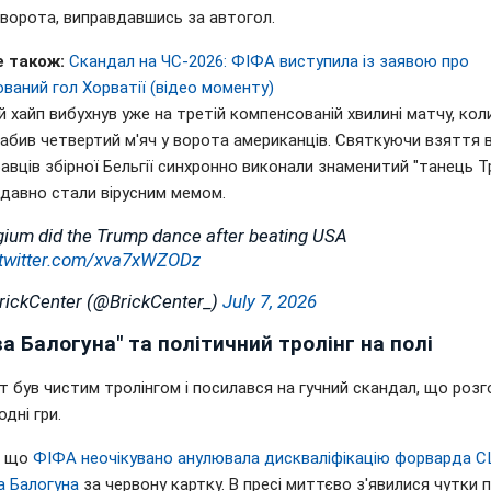
 ворота, виправдавшись за автогол.
 також:
Скандал на ЧС-2026: ФІФА виступила із заявою про
ваний гол Хорватії (відео моменту)
 хайп вибухнув уже на третій компенсованій хвилині матчу, ко
абив четвертий м'яч у ворота американців. Святкуючи взяття в
равців збірної Бельгії синхронно виконали знаменитий "танець Т
і давно стали вірусним мемом.
gium did the Trump dance after beating USA
.twitter.com/xva7xWZODz
rickCenter (@BrickCenter_)
July 7, 2026
а Балогуна" та політичний тролінг на полі
 був чистим тролінгом і посилався на гучний скандал, що розг
дні гри.
м, що
ФІФА неочікувано анулювала дискваліфікацію форварда 
а Балогуна
за червону картку. В пресі миттєво з'явилися чутки 