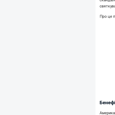
скандало
святкува
Про це 
Бенеф
Американ