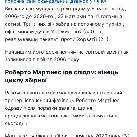
пояснив свій скандальний дзвінок у ФІФА
Він залишає мундіалі з рекордом у 6 турнірів (від
2006-го до 2026-го), 27 матчами та 11 голами в
активі. Три з них він забив на поточному турнірі,
оформивши дубль Узбекистану (5:0) та
реалізувавши пенальті проти Хорватії (2:1).
Найвищим його досягненням на світовій арені так і
залишився півфінал 2006 року.
Роберто Мартінес іде слідом: кінець
циклу збірної
Разом із капітаном команду залишає і головний
тренер. Іспанський фахівець Роберто Мартінес
одразу після поразки заявив, що не
продовжуватиме контракт, який закінчується
сьогодні.
Мартінес очолював збірну з початку 2023 року (32