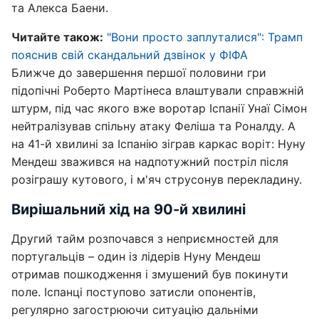
та Алекса Баени.
Читайте також:
"Вони просто заплуталися": Трамп
пояснив свій скандальний дзвінок у ФІФА
Ближче до завершення першої половини гри
підопічні Роберто Мартінеса влаштували справжній
штурм, під час якого вже воротар Іспанії Унаї Сімон
нейтралізував спільну атаку Феліша та Роналду. А
на 41-й хвилині за Іспанію зіграв каркас воріт: Нуну
Мендеш зважився на надпотужний постріл після
розіграшу кутового, і м'яч струсонув перекладину.
Вирішальний хід на 90-й хвилині
Другий тайм розпочався з неприємностей для
португальців – один із лідерів Нуну Мендеш
отримав пошкодження і змушений був покинути
поле. Іспанці поступово затисли опонентів,
регулярно загострюючи ситуацію дальніми