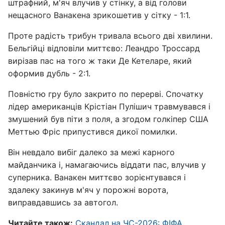
штрафний, м'яч влучив у стінку, а від голови
нещасного Ванакена зрикошетив у сітку - 1:1.
Проте радість трибун тривала всього дві хвилини.
Бельгійці відповіли миттєво: Леандро Троссард
вирізав пас на того ж таки Де Кетеларе, який
оформив дубль - 2:1.
Повністю гру було закрито по перерві. Спочатку
лідер американців Крістіан Пулішич травмувався і
змушений був піти з поля, а згодом голкіпер США
Меттью Фріс припустився дикої помилки.
Він невдало вибіг далеко за межі карного
майданчика і, намагаючись віддати пас, влучив у
суперника. Ванакен миттєво зорієнтувався і
здалеку закинув м'яч у порожні ворота,
виправдавшись за автогол.
Читайте також:
Скандал на ЧС-2026: ФІФА