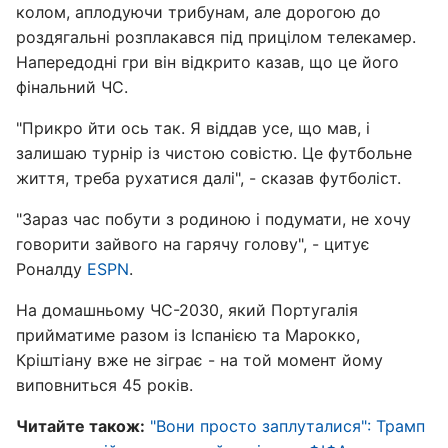
колом, аплодуючи трибунам, але дорогою до
роздягальні розплакався під прицілом телекамер.
Напередодні гри він відкрито казав, що це його
фінальний ЧС.
"Прикро йти ось так. Я віддав усе, що мав, і
залишаю турнір із чистою совістю. Це футбольне
життя, треба рухатися далі", - сказав футболіст.
"Зараз час побути з родиною і подумати, не хочу
говорити зайвого на гарячу голову", - цитує
Роналду
ESPN
.
На домашньому ЧС-2030, який Португалія
прийматиме разом із Іспанією та Марокко,
Кріштіану вже не зіграє - на той момент йому
виповниться 45 років.
Читайте також:
"Вони просто заплуталися": Трамп