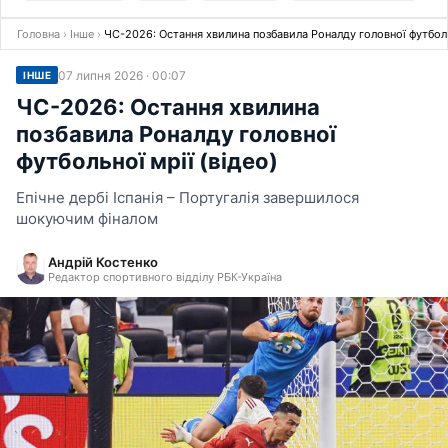
Головна
›
Інше
›
ЧС-2026: Остання хвилина позбавила Роналду головної футбольн
07 липня 2026 · 00:07
ІНШЕ
ЧС-2026: Остання хвилина
позбавила Роналду головної
футбольної мрії (відео)
Епічне дербі Іспанія – Португалія завершилося
шокуючим фіналом
Андрій Костенко
Редактор спортивного відділу РБК-Україна