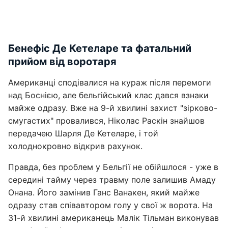
Бенефіс Де Кетеларе та фатальний
прийом від воротаря
Американці сподівалися на кураж після перемоги
над Боснією, але бельгійський клас дався взнаки
майже одразу. Вже на 9-й хвилині захист "зірково-
смугастих" провалився, Ніколас Раскін знайшов
передачею Шарля Де Кетеларе, і той
холоднокровно відкрив рахунок.
Правда, без проблем у Бельгії не обійшлося - уже в
середині тайму через травму поле залишив Амаду
Онана. Його замінив Ганс Ванакен, який майже
одразу став співавтором голу у свої ж ворота. На
31-й хвилині американець Малік Тільман виконував