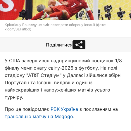
Кріштіану Роналду не зміг переграти оборону Іспанії (фото:
x.com/SEFutbol)
Поділитися
У США завершився надпринциповий поєдинок 1/8
фіналу чемпіонату світу-2026 з футболу. На полі
стадіону "AT&T Стедіум" у Далласі зійшлися збірні
Португалії та Іспанії, видавши один із
найяскравіших і напруженіших матчів усього
турніру.
Про це повідомляє
РБК-Україна
з посиланням на
трансляцію матчу на Megogo
.