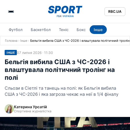
RBC.UA
Футбол
Баскетбол
Теніс
Бокс
Інше
Головна
›
Інше
›
Бельгія вибила США з ЧС-2026 і влаштувала політичний тролінг
07 липня 2026 · 11:30
ІНШЕ
Бельгія вибила США з ЧС-2026 і
влаштувала політичний тролінг на
полі
Сльози в Сіетлі та танець на полі: як Бельгія вибила
США з ЧС-2026 і яка загроза чекає на неї в 1/4 фіналу
Катерина Урсатій
Спортивна журналістка