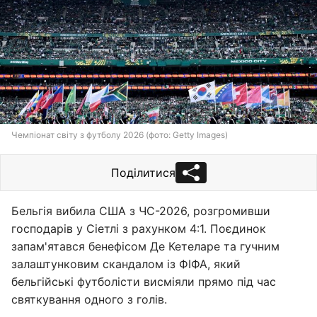
Чемпіонат світу з футболу 2026 (фото: Getty Images)
Поділитися
Бельгія вибила США з ЧС-2026, розгромивши
господарів у Сіетлі з рахунком 4:1. Поєдинок
запам'ятався бенефісом Де Кетеларе та гучним
залаштунковим скандалом із ФІФА, який
бельгійські футболісти висміяли прямо під час
святкування одного з голів.