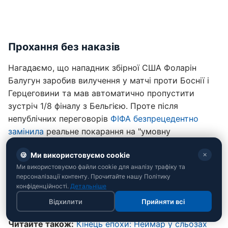
Прохання без наказів
Нагадаємо, що нападник збірної США Фоларін
Балугун заробив вилучення у матчі проти Боснії і
Герцеговини та мав автоматично пропустити
зустріч 1/8 фіналу з Бельгією. Проте після
непублічних переговорів
ФІФА безпрецедентно
замінила
реальне покарання на "умовну
дискваліфікацію" на 12 місяців.
🍪
Ми використовуємо cookie
✕
Трамп запевнив журналістів, що його дзвінок
Ми використовуємо файли cookie для аналізу трафіку та
Інфантіно не був політичним тиском чи прямим
персоналізації контенту. Прочитайте нашу Політику
конфіденційності.
Детальніше
наказом. Президент США лише закликав ще раз
Відхилити
Прийняти всі
уважно передивитися суперечливий епізод.
Читайте також:
Кінець епохи: Неймар у сльозах