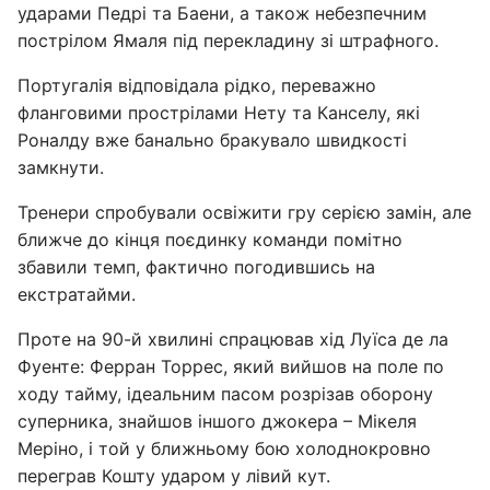
ударами Педрі та Баени, а також небезпечним
пострілом Ямаля під перекладину зі штрафного.
Португалія відповідала рідко, переважно
фланговими прострілами Нету та Канселу, які
Роналду вже банально бракувало швидкості
замкнути.
Тренери спробували освіжити гру серією замін, але
ближче до кінця поєдинку команди помітно
збавили темп, фактично погодившись на
екстратайми.
Проте на 90-й хвилині спрацював хід Луїса де ла
Фуенте: Ферран Торрес, який вийшов на поле по
ходу тайму, ідеальним пасом розрізав оборону
суперника, знайшов іншого джокера – Мікеля
Меріно, і той у ближньому бою холоднокровно
переграв Кошту ударом у лівий кут.