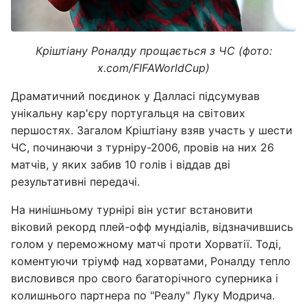
Кріштіану Роналду прощається з ЧС (фото:
x.com/FIFAWorldCup)
Драматичний поєдинок у Далласі підсумував
унікальну кар'єру португальця на світових
першостях. Загалом Кріштіану взяв участь у шести
ЧС, починаючи з турніру-2006, провів на них 26
матчів, у яких забив 10 голів і віддав дві
результативні передачі.
На нинішньому турнірі він устиг встановити
віковий рекорд плей-офф мундіалів, відзначившись
голом у переможному матчі проти Хорватії. Тоді,
коментуючи тріумф над хорватами, Роналду тепло
висловився про свого багаторічного суперника і
колишнього партнера по "Реалу" Луку Модрича.