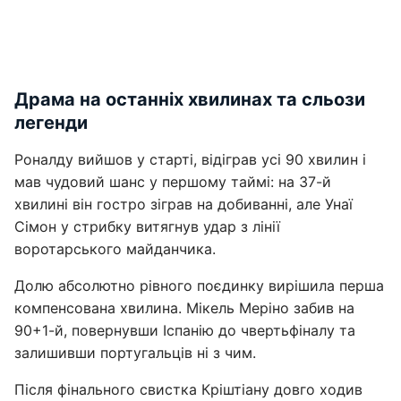
Драма на останніх хвилинах та сльози
легенди
Роналду вийшов у старті, відіграв усі 90 хвилин і
мав чудовий шанс у першому таймі: на 37-й
хвилині він гостро зіграв на добиванні, але Унаї
Сімон у стрибку витягнув удар з лінії
воротарського майданчика.
Долю абсолютно рівного поєдинку вирішила перша
компенсована хвилина. Мікель Меріно забив на
90+1-й, повернувши Іспанію до чвертьфіналу та
залишивши португальців ні з чим.
Після фінального свистка Кріштіану довго ходив