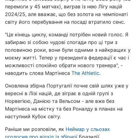
перемоги у 45 матчах), виграв із нею Лігу націй
2024/25, але вважає, що без золота на чемпіонаті
світу його перебування на посаді втратило сенс.
"Це кінець циклу, команді потрібен новий голос. Я
забираю зі собою чудові спогади про ці три з
половиною роки, вони були одними з найкращих у
моєму житті. Тепер у президента федерації є час і
можливості спокійно обрати нового тренера", -
наводить слова Мартінеса
The Athletic
.
Оновлена збірна Португалії почне свій шлях уже у
вересні в Лізі націй, де зіграє в одній групі з
Норвегією, Данією та Вельсом - але вже без
Мартінеса на містку та без Роналду в планах на
наступний Кубок світу.
Раніше ми розповіли, як
Неймар у сльозах
оголосив про відхід із збірної
Бразилії.