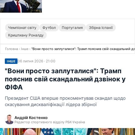
Чемпіонат світу
Футбол
Португалия
Збірна Іспанії
Криштиану Роналду
Головна
›
Інше
›
"Вони просто заплуталися": Трамп пояснив свій скандальний дз
06 липня 2026 · 21:00
ІНШЕ
"Вони просто заплуталися": Трамп
пояснив свій скандальний дзвінок у
ФІФА
Президент США вперше прокоментував скандал щодо
скасування дискваліфікації лідера збірної
Андрій Костенко
Редактор спортивного відділу РБК-Україна