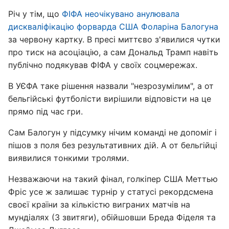
Річ у тім, що
ФІФА неочікувано анулювала
дискваліфікацію форварда США Фоларіна Балогуна
за червону картку. В пресі миттєво з'явилися чутки
про тиск на асоціацію, а сам Дональд Трамп навіть
публічно подякував ФІФА у своїх соцмережах.
В УЄФА таке рішення назвали "незрозумілим", а от
бельгійські футболісти вирішили відповісти на це
прямо під час гри.
Сам Балогун у підсумку нічим команді не допоміг і
пішов з поля без результативних дій. А от бельгійці
виявилися тонкими тролями.
Незважаючи на такий фінал, голкіпер США Меттью
Фріс усе ж залишає турнір у статусі рекордсмена
своєї країни за кількістю виграних матчів на
мундіалях (3 звитяги), обійшовши Бреда Фіделя та