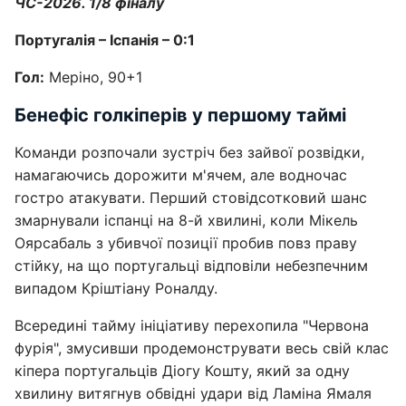
ЧС-2026. 1/8 фіналу
Португалія – Іспанія – 0:1
Гол:
Меріно, 90+1
Бенефіс голкіперів у першому таймі
Команди розпочали зустріч без зайвої розвідки,
намагаючись дорожити м'ячем, але водночас
гостро атакувати. Перший стовідсотковий шанс
змарнували іспанці на 8-й хвилині, коли Мікель
Оярсабаль з убивчої позиції пробив повз праву
стійку, на що португальці відповіли небезпечним
випадом Кріштіану Роналду.
Всередині тайму ініціативу перехопила "Червона
фурія", змусивши продемонструвати весь свій клас
кіпера португальців Діогу Кошту, який за одну
хвилину витягнув обвідні удари від Ламіна Ямаля