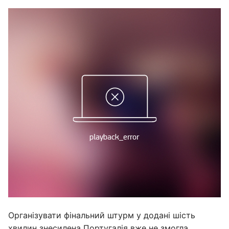
Організувати фінальний штурм у додані шість
хвилин знесилена Португалія вже не змогла.