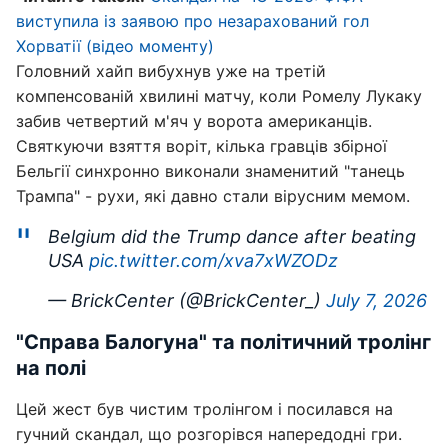
виступила із заявою про незарахований гол
Хорватії (відео моменту)
Головний хайп вибухнув уже на третій
компенсованій хвилині матчу, коли Ромелу Лукаку
забив четвертий м'яч у ворота американців.
Святкуючи взяття воріт, кілька гравців збірної
Бельгії синхронно виконали знаменитий "танець
Трампа" - рухи, які давно стали вірусним мемом.
Belgium did the Trump dance after beating
USA
pic.twitter.com/xva7xWZODz
— BrickCenter (@BrickCenter_)
July 7, 2026
"Справа Балогуна" та політичний тролінг
на полі
Цей жест був чистим тролінгом і посилався на
гучний скандал, що розгорівся напередодні гри.