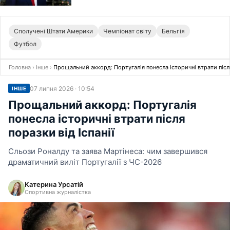
Сполучені Штати Америки
Чемпіонат світу
Бельгія
Футбол
Головна
›
Інше
›
Прощальний аккорд: Португалія понесла історичні втрати після 
07 липня 2026 · 10:54
ІНШЕ
Прощальний аккорд: Португалія
понесла історичні втрати після
поразки від Іспанії
Сльози Роналду та заява Мартінеса: чим завершився
драматичний виліт Португалії з ЧС-2026
Катерина Урсатій
Спортивна журналістка