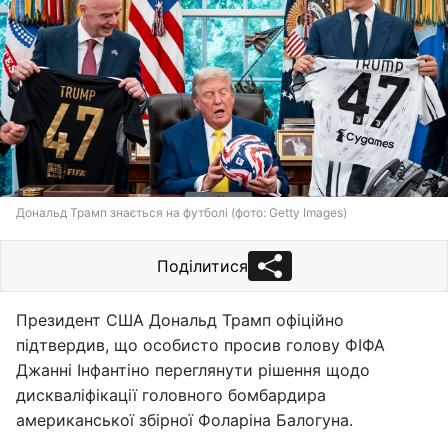
Дональд Трамп знається на футболі (фото: Getty Images)
Поділитися
Президент США Дональд Трамп офіційно
підтвердив, що особисто просив голову ФІФА
Джанні Інфантіно переглянути рішення щодо
дискваліфікації головного бомбардира
американської збірної Фоларіна Балогуна.