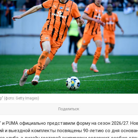
" (фото: Getty Images)
Поделиться:
" и PUMA официально представили форму на сезон 2026/27. Но
й и выездной комплекты посвящены 90-летию со дня основа