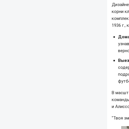
Дизайне
корни к
комплек
1936 г.,
Дом
узна
верн
Выез
соде
подр
футб
В масшт
команды
и Алисс
"Твоя эм