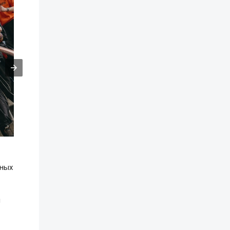
вных
я