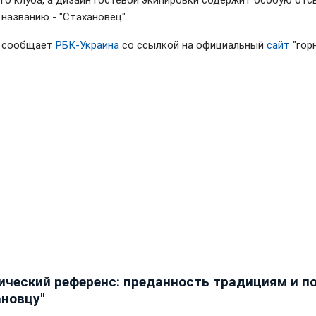
го клуба, а дизайн гостевой экипировки содержит особую отс
 названию - "Стахановец".
м сообщает
РБК-Украина
со ссылкой на официальный
сайт
"горн
ический референс: преданность традициям и п
ановцу"