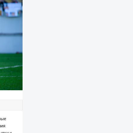
вые
ния