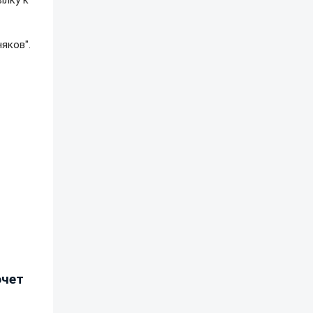
ылку к
яков".
очет