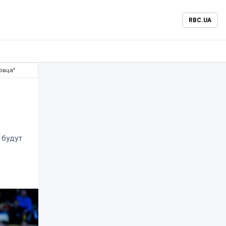
RBC.UA
овца"
 будут