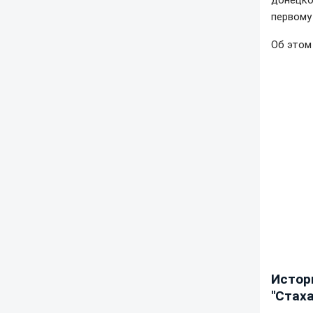
донецко
первому
Об это
Истор
"Стах