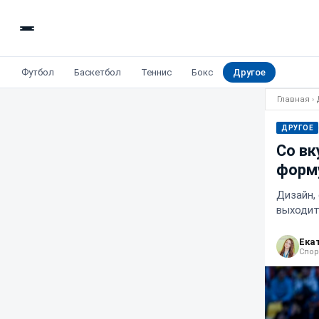
Футбол
Баскетбол
Теннис
Бокс
Другое
Главная
›
ДРУГОЕ
Со вк
форму
Дизайн,
выходит
Ека
Спор