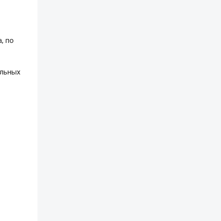
, по
альных