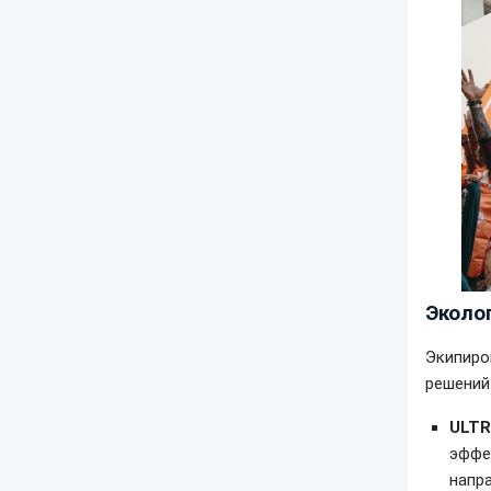
Эколо
Экипиро
решений
ULT
эффе
напра