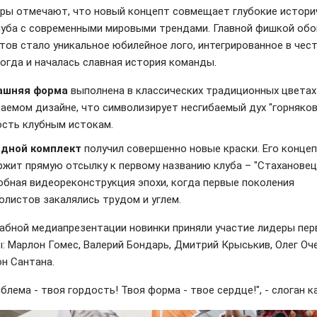
ры отмечают, что новый концепт совмещает глубокие истори
луба с современными мировыми трендами. Главной фишкой обо
тов стало уникальное юбилейное лого, интегрированное в чес
 когда и началась славная история команды.
ашняя форма
выполнена в классических традиционных цветах
ваемом дизайне, что символизирует несгибаемый дух "горняков
ость клубным истокам.
дной комплект
получил совершенно новые краски. Его конце
ржит прямую отсылку к первому названию клуба – "Стахановец
обная видеореконструкция эпохи, когда первые поколения
олистов закалялись трудом и углем.
абной медиапрезентации новинки приняли участие лидеры пер
: Марлон Гомес, Валерий Бондарь, Дмитрий Крыськив, Олег Оч
он Сантана.
блема - твоя гордость! Твоя форма - твое сердце!", - слоган к