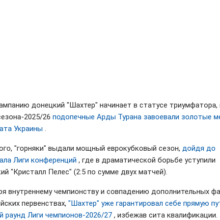
ампанию донецкий "Шахтер" начинает в статусе триумфатора, 
сезона-2025/26
подопечные Арды Турана завоевали золотые м
ата Украины
.
ого, "горняки" выдали мощный еврокубковый сезон,
дойдя до
ала Лиги конференций
, где в драматической борьбе уступили
ий "Кристалл Пелес" (2:5 по сумме двух матчей).
ря внутреннему чемпионству и совпадению дополнительных ф
ейских первенствах,
"Шахтер" уже гарантировал себе прямую пу
й раунд Лиги чемпионов-2026/27
, избежав сита квалификации.