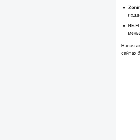
Zoni
подд
RE:F
мень
Новая а
сайтах б