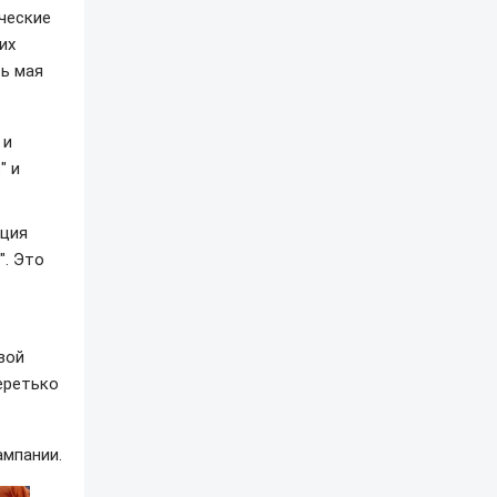
ческие
их
ть мая
 и
" и
пция
". Это
вой
еретько
ампании.