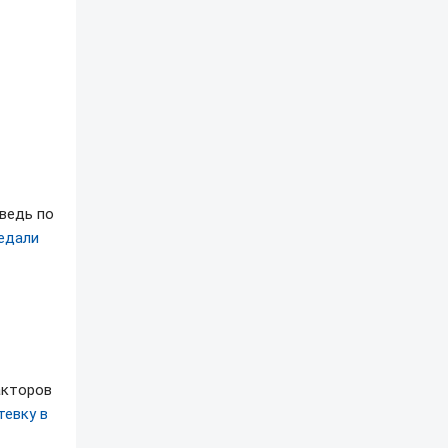
ведь по
едали
акторов
тевку в