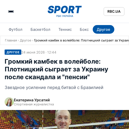
RBC.UA
Футбол
Баскетбол
Теннис
Бокс
Другое
Главная
›
Другое
›
Громкий камбек в волейболе: Плотницкий сыграет за Украин
24 июня 2026 · 12:44
ДРУГОЕ
Громкий камбек в волейболе:
Плотницкий сыграет за Украину
после скандала и "пенсии"
Звездное усиление перед битвой с Бразилией
Екатерина Урсатий
Спортивная журналистка