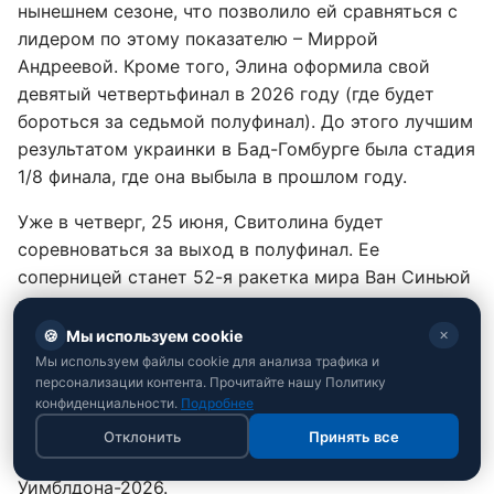
нынешнем сезоне, что позволило ей сравняться с
лидером по этому показателю – Миррой
Андреевой. Кроме того, Элина оформила свой
девятый четвертьфинал в 2026 году (где будет
бороться за седьмой полуфинал). До этого лучшим
результатом украинки в Бад-Гомбурге была стадия
1/8 финала, где она выбыла в прошлом году.
Уже в четверг, 25 июня, Свитолина будет
соревноваться за выход в полуфинал. Ее
соперницей станет 52-я ракетка мира Ван Синьюй
из Китая. В начале этого сезона украинка уже
побеждала китаянку в финале турнира WTA 250 в
🍪
Мы используем cookie
✕
Окленде.
Мы используем файлы cookie для анализа трафика и
персонализации контента. Прочитайте нашу Политику
Отметим, что турнир в Германии является
конфиденциальности.
Подробнее
последним подготовительным этапом для
Отклонить
Принять все
Свитолиной перед стартом основной сетки
Уимблдона-2026.