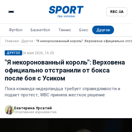
RBC.UA
Футбол
Баскетбол
Теннис
Бокс
Другое
Главная
›
Другое
›
"Я некоронованный король": Верховена официально отст
26 мая 2026, 16:20
ДРУГОЕ
"Я некоронованный король": Верховена
официально отстранили от бокса
после боя с Усиком
Пока команда нидерландца требует справедливости и
подает протест, WBC приняла жесткое решение
Екатерина Урсатий
Спортивная журналистка