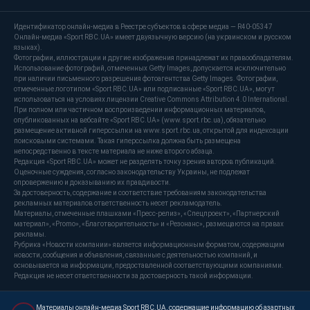
Идентификатор онлайн-медиа в Реестре субъектов в сфере медиа — R40-05347
Онлайн-медиа «Sport RBC.UA» имеет двуязычную версию (на украинском и русском
языках).
Фотографии, иллюстрации и другие изображения принадлежат их правообладателям.
Использование фотографий, отмеченных Getty Images, допускается исключительно
при наличии письменного разрешения фотоагентства Getty Images. Фотографии,
отмеченные логотипом «Sport RBC.UA» или подписанные «Sport RBC.UA», могут
использоваться на условиях лицензии Creative Commons Attribution 4.0 International.
При полном или частичном воспроизведении информационных материалов,
опубликованных на вебсайте «Sport RBC.UA» (www.sport.rbc.ua), обязательно
размещение активной гиперссылки на www.sport.rbc.ua, открытой для индексации
поисковыми системами. Такая гиперссылка должна быть размещена
непосредственно в тексте материала не ниже второго абзаца.
Редакция «Sport RBC.UA» может не разделять точку зрения авторов публикаций.
Оценочные суждения, согласно законодательству Украины, не подлежат
опровержению и доказыванию их правдивости.
За достоверность, содержание и соответствие требованиям законодательства
рекламных материалов ответственность несет рекламодатель.
Материалы, отмеченные плашками «Пресс-релиз», «Спецпроект», «Партнерский
материал», «Promo», «Благотворительность» и «Резонанс», размещаются на правах
рекламы.
Рубрика «Новости компании» является информационным форматом, содержащим
новости, сообщения и объявления, связанные с деятельностью компаний, и
основывается на информации, предоставленной соответствующими компаниями.
Редакция не несет ответственности за достоверность такой информации.
Материалы онлайн-медиа Sport RBC.UA, содержащие информацию об азартных