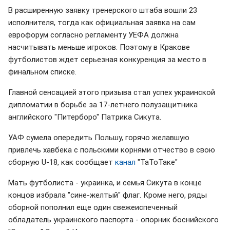
В расширенную заявку тренерского штаба вошли 23
исполнителя, тогда как официальная заявка на сам
еврофорум согласно регламенту УЕФА должна
насчитывать меньше игроков. Поэтому в Кракове
футболистов ждет серьезная конкуренция за место в
финальном списке.
Главной сенсацией этого призыва стал успех украинской
дипломатии в борьбе за 17-летнего полузащитника
английского "Питерборо" Патрика Сикута.
УАФ сумела опередить Польшу, горячо желавшую
привлечь хавбека с польскими корнями отчество в свою
сборную U-18, как сообщает
канал
"ТаТоТаке"
Мать футболиста - украинка, и семья Сикута в конце
концов избрала "сине-желтый" флаг. Кроме него, ряды
сборной пополнил еще один свежеиспеченный
обладатель украинского паспорта - опорник боснийского