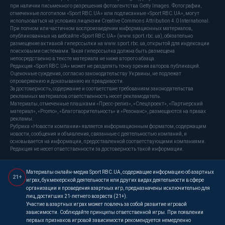
при наличии письменного разрешения фотоагентства Getty Images. Фотографии,
отмеченные логотипом «Sport RBC.UA» или подписанные «Sport RBC.UA», могут
использоваться на условиях лицензии Creative Commons Attribution 4.0 International.
При полном или частичном воспроизведении информационных материалов,
опубликованных на вебсайте «Sport RBC.UA» (www.sport.rbc.ua), обязательно
размещение активной гиперссылки на www.sport.rbc.ua, открытой для индексации
поисковыми системами. Такая гиперссылка должна быть размещена
непосредственно в тексте материала не ниже второго абзаца.
Редакция «Sport RBC.UA» может не разделять точку зрения авторов публикаций.
Оценочные суждения, согласно законодательству Украины, не подлежат
опровержению и доказыванию их правдивости.
За достоверность, содержание и соответствие требованиям законодательства
рекламных материалов ответственность несет рекламодатель.
Материалы, отмеченные плашками «Пресс-релиз», «Спецпроект», «Партнерский
материал», «Promo», «Благотворительность» и «Резонанс», размещаются на правах
рекламы.
Рубрика «Новости компании» является информационным форматом, содержащим
новости, сообщения и объявления, связанные с деятельностью компаний, и
основывается на информации, предоставленной соответствующими компаниями.
Редакция не несет ответственности за достоверность такой информации.
Материалы онлайн-медиа Sport RBC.UA, содержащие информацию об азартных
21+
играх, букмекерской деятельности или других видах деятельности в сфере
организации и проведения азартных игр, предназначены исключительно для
лиц, достигших 21-летнего возраста (21+).
Участие в азартных играх может повлечь за собой развитие игровой
зависимости. Соблюдайте принципы ответственной игры. При появлении
первых признаков игровой зависимости рекомендуется немедленно