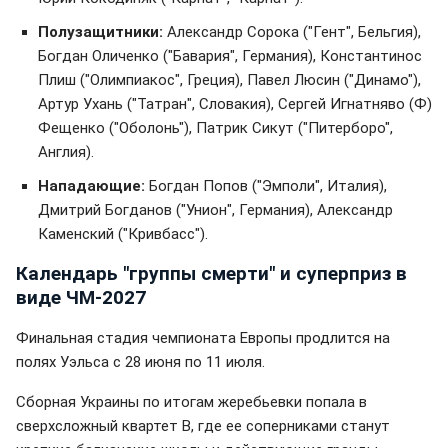
Полузащитники:
Александр Сорока ("Гент", Бельгия),
Богдан Оличенко ("Бавария", Германия), Константинос
Плиш ("Олимпиакос", Греция), Павел Люсин ("Динамо"),
Артур Ухань ("Татран", Словакия), Сергей Игнатняво (Ф)
Фещенко ("Оболонь"), Патрик Сикут ("Питерборо",
Англия).
Нападающие:
Богдан Попов ("Эмполи", Италия),
Дмитрий Богданов ("Унион", Германия), Александр
Каменский ("Кривбасс").
Календарь "группы смерти" и суперприз в
виде ЧМ-2027
Финальная стадия чемпионата Европы продлится на
полях Уэльса с 28 июня по 11 июля.
Сборная Украины по итогам жеребьевки попала в
сверхсложный квартет В, где ее соперниками станут