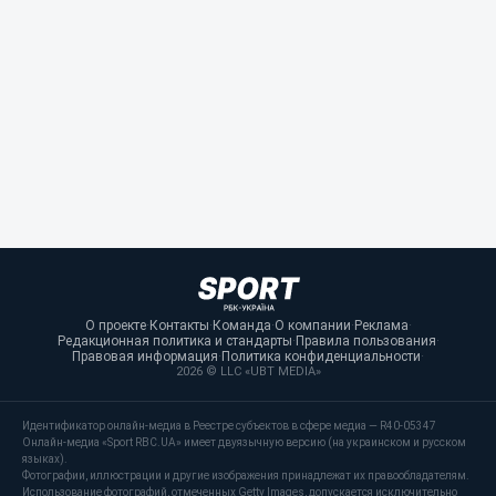
О проекте
·
Контакты
·
Команда
·
О компании
·
Реклама
·
Редакционная политика и стандарты
·
Правила пользования
·
Правовая информация
·
Политика конфиденциальности
·
2026 © LLC «UBT MEDIA»
Идентификатор онлайн-медиа в Реестре субъектов в сфере медиа — R40-05347
Онлайн-медиа «Sport RBC.UA» имеет двуязычную версию (на украинском и русском
языках).
Фотографии, иллюстрации и другие изображения принадлежат их правообладателям.
Использование фотографий, отмеченных Getty Images, допускается исключительно