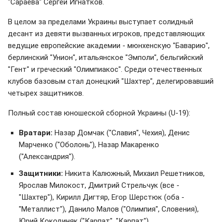
"Сараева" Сергей Игнатков.
В целом за пределами Украины выступает солидный
десант из девяти вызванных игроков, представляющих
ведущие европейские академии - мюнхенскую "Баварию",
берлинский "Унион", итальянское "Эмполи", бельгийский
"Гент" и греческий "Олимпиакос". Среди отечественных
клубов базовым стал донецкий "Шахтер", делегировавший
четырех защитников.
Полный состав юношеской сборной Украины (U-19):
Вратари:
Назар Домчак ("Славия", Чехия), Денис
Марченко ("Оболонь"), Назар Макаренко
("Александрия").
Защитники:
Никита Калюжный, Михаил Решетников,
Ярослав Милокост, Дмитрий Стрельчук (все -
"Шахтер"), Кирилл Дигтяр, Егор Шерстюк (оба -
"Металлист"), Данило Малов ("Олимпия", Словения),
Юрий Кокодиняк ("Карпат", "Карпат").