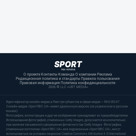
О проекте
·
Контакты
·
Команда
·
О компании
·
Реклама
·
Редакционная политика и стандарты
·
Правила пользования
·
Правовая информация
·
Политика конфиденциальности
·
2026 © LLC «UBT MEDIA»
Идентификатор онлайн-медиа в Реестре субъектов в сфере медиа — R40-05347
Онлайн-медиа «Sport RBC.UA» имеет двуязычную версию (на украинском и русском
языках).
Фотографии, иллюстрации и другие изображения принадлежат их правообладателям.
Использование фотографий, отмеченных Getty Images, допускается исключительно
при наличии письменного разрешения фотоагентства Getty Images. Фотографии,
отмеченные логотипом «Sport RBC.UA» или подписанные «Sport RBC.UA», могут
использоваться на условиях лицензии Creative Commons Attribution 4.0 International.