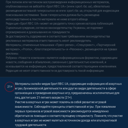
При полном или частичном воспроизведении информационных материалов,
опубликованных на вебсайте «Sport RBC.UA» (www.sport.rbc.ua), обязательно
размещение активной гиперссылки на www.sport.rbc.ua, открытой для индексации
поисковыми системами. Такая гиперссылка должна быть размещена
непосредственно в тексте материала не ниже второго абзаца.
Редакция «Sport RBC.UA» может не разделять точку зрения авторов публикаций.
Оценочные суждения, согласно законодательству Украины, не подлежат
опровержению и доказыванию их правдивости.
За достоверность, содержание и соответствие требованиям законодательства
рекламных материалов ответственность несет рекламодатель.
Материалы, отмеченные плашками «Пресс-релиз», «Спецпроект», «Партнерский
материал», «Promo», «Благотворительность» и «Резонанс», размещаются на правах
рекламы.
Рубрика «Новости компании» является информационным форматом, содержащим
новости, сообщения и объявления, связанные с деятельностью компаний, и
основывается на информации, предоставленной соответствующими компаниями.
Редакция не несет ответственности за достоверность такой информации.
Материалы онлайн-медиа Sport RBC.UA, содержащие информацию об азартных
21+
играх, букмекерской деятельности или других видах деятельности в сфере
организации и проведения азартных игр, предназначены исключительно для
лиц, достигших 21-летнего возраста (21+).
Участие в азартных играх может повлечь за собой развитие игровой
зависимости. Соблюдайте принципы ответственной игры. При появлении
первых признаков игровой зависимости рекомендуется немедленно
обратиться за помощью к соответствующему специалисту. Помните, что участие
в азартных играх не может являться источником дохода или альтернативой
трудовой деятельности.