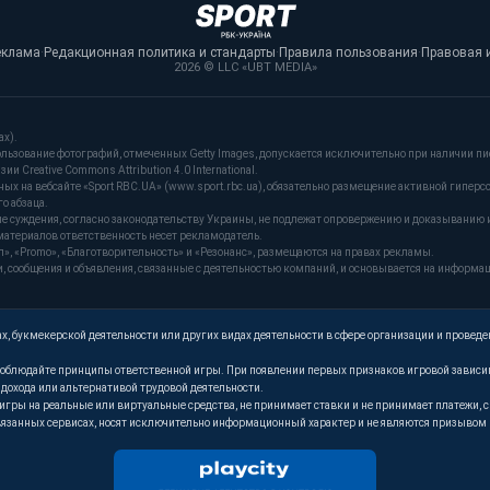
еклама
·
Редакционная политика и стандарты
·
Правила пользования
·
Правовая 
2026 © LLC «UBT MEDIA»
ах).
льзование фотографий, отмеченных Getty Images, допускается исключительно при наличии пи
и Creative Commons Attribution 4.0 International.
 на вебсайте «Sport RBC.UA» (www.sport.rbc.ua), обязательно размещение активной гиперс
о абзаца.
ые суждения, согласно законодательству Украины, не подлежат опровержению и доказыванию 
материалов ответственность несет рекламодатель.
, «Promo», «Благотворительность» и «Резонанс», размещаются на правах рекламы.
сообщения и объявления, связанные с деятельностью компаний, и основывается на информа
, букмекерской деятельности или других видах деятельности в сфере организации и проведе
. Соблюдайте принципы ответственной игры. При появлении первых признаков игровой завис
м дохода или альтернативой трудовой деятельности.
т игры на реальные или виртуальные средства, не принимает ставки и не принимает платежи
язанных сервисах, носят исключительно информационный характер и не являются призывом к