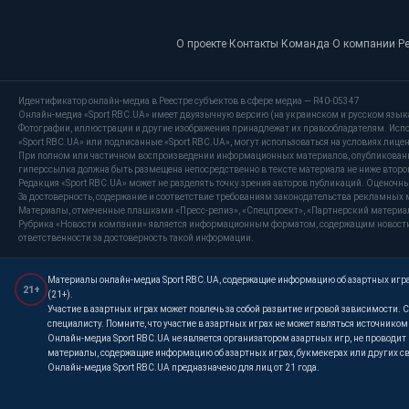
О проекте
·
Контакты
·
Команда
·
О компании
·
Р
Идентификатор онлайн-медиа в Реестре субъектов в сфере медиа — R40-05347
Онлайн-медиа «Sport RBC.UA» имеет двуязычную версию (на украинском и русском язык
Фотографии, иллюстрации и другие изображения принадлежат их правообладателям. Испо
«Sport RBC.UA» или подписанные «Sport RBC.UA», могут использоваться на условиях лицензи
При полном или частичном воспроизведении информационных материалов, опубликованных
гиперссылка должна быть размещена непосредственно в тексте материала не ниже второг
Редакция «Sport RBC.UA» может не разделять точку зрения авторов публикаций. Оценочн
За достоверность, содержание и соответствие требованиям законодательства рекламных 
Материалы, отмеченные плашками «Пресс-релиз», «Спецпроект», «Партнерский материал»
Рубрика «Новости компании» является информационным форматом, содержащим новости, 
ответственности за достоверность такой информации.
Материалы онлайн-медиа Sport RBC.UA, содержащие информацию об азартных играх
21+
(21+).
Участие в азартных играх может повлечь за собой развитие игровой зависимости
специалисту. Помните, что участие в азартных играх не может являться источнико
Онлайн-медиа Sport RBC.UA не является организатором азартных игр, не проводи
материалы, содержащие информацию об азартных играх, букмекерах или других св
Онлайн-медиа Sport RBC.UA предназначено для лиц от 21 года.