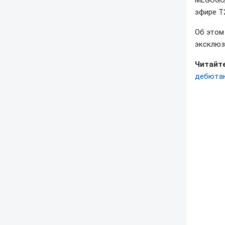
MEGOGO,
эфире Т
Об это
эксклюз
Читайте
дебютан