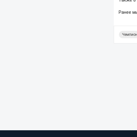
также 8
Ранее м
Чемпион