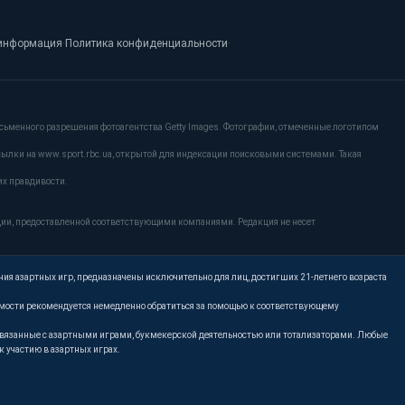
информация
·
Политика конфиденциальности
·
сьменного разрешения фотоагентства Getty Images. Фотографии, отмеченные логотипом
сылки на www.sport.rbc.ua, открытой для индексации поисковыми системами. Такая
их правдивости.
ции, предоставленной соответствующими компаниями. Редакция не несет
ния азартных игр, предназначены исключительно для лиц, достигших 21-летнего возраста
имости рекомендуется немедленно обратиться за помощью к соответствующему
, связанные с азартными играми, букмекерской деятельностью или тотализаторами. Любые
 участию в азартных играх.