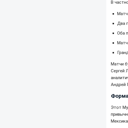
В частн
Матч
Два 
Оба 
Матч
Гран
Матчи б
Сергей 
аналити
Андрей 
Форма
Этот Му
привычн
Мексика