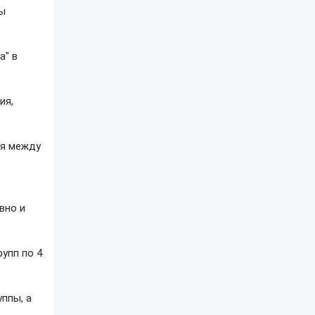
ды
а" в
ия,
ия между
вно и
рупп по 4
ппы, а