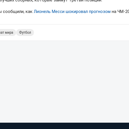
 лучших сборных, которые займут третьи позиции.
ы сообщили, как
Лионель Месси шокировал прогнозом
на ЧМ-20
ат мира
Футбол