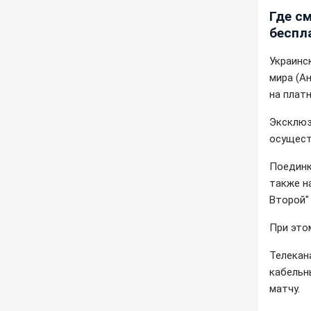
Где с
беспл
Украинс
мира (Ан
на платн
Эксклюз
осущест
Поединк
также н
Второй"
При это
Телекан
кабельн
матчу.