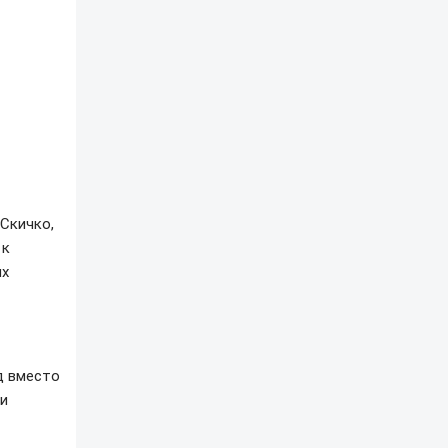
Скичко,
 к
ых
д вместо
 и