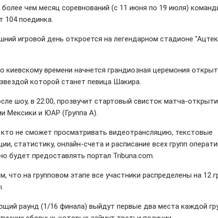
а более чем месяц соревнований (с 11 июня по 19 июля) коман
т 104 поединка.
шний игровой день откроется на легендарном стадионе "Ацтек
 по киевскому времени начнется грандиозная церемония открыт
 звездой которой станет певица Шакира.
осле шоу, в 22:00, прозвучит стартовый свисток матча-открыт
и Мексики и ЮАР (Группа А).
, кто не сможет просматривать видеотрансляцию, текстовые
ии, статистику, онлайн-счета и расписание всех групп операти
но будет предоставлять портал Tribuna.com.
, что на групповом этапе все участники распределены на 12 г
.
ющий раунд (1/16 финала) выйдут первые два места каждой гру