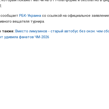
 который покажет матчи на OTT-платформе и бесплатно в ци
2.
м сообщает
РБК-Украина
со ссылкой на официальное заявление
ивного вещателя турнира.
 также:
Вместо лимузинов - старый автобус без окон: чем сб
т удивила фанатов ЧМ-2026