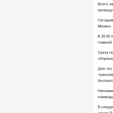
Всего з
проведу
Сегодня
Мехико.
В 20:30
главной
Сразу п
сборным
Для тех
трансляц
бесплат
Напомним
команды
В следу