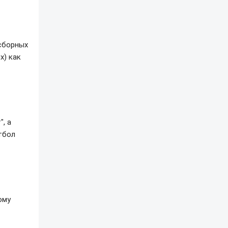
сборных
х) как
, а
тбол
ому