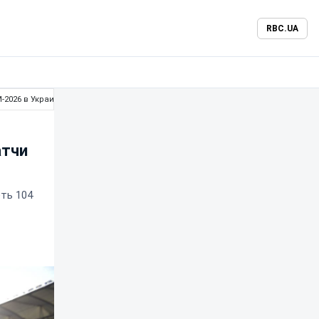
RBC.UA
-2026 в Украине
атчи
ть 104