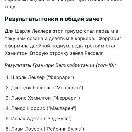
году.
Результаты гонки и общий зачет
Для Шарля Леклера этот триумф стал первым в
текущем сезоне и девятым в карьере. "Феррари"
оформила двойной подиум, ведь третьим стал
Хэмилтон. Вторую строчку занял Расселл.
Результаты Гран-при Великобритании (топ-10):
Шарль Леклер ("Феррари")
Джордж Расселл ("Мерседес")
Льюис Хэмилтон ("Феррари")
Ландо Норрис ("Макларен")
Исаак Аджар ("Ред Булл")
Лиам Лоусон ("Рейсинг Буллз")