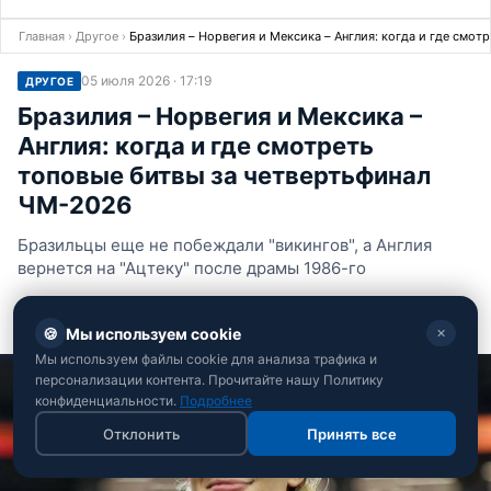
Главная
›
Другое
›
Бразилия – Норвегия и Мексика – Англия: когда и где смо
05 июля 2026 · 17:19
ДРУГОЕ
Бразилия – Норвегия и Мексика –
Англия: когда и где смотреть
топовые битвы за четвертьфинал
ЧМ-2026
Бразильцы еще не побеждали "викингов", а Англия
вернется на "Ацтеку" после драмы 1986-го
Андрей Костенко
🍪
Мы используем cookie
Редактор спортивного отдела РБК-Украина
✕
Мы используем файлы cookie для анализа трафика и
персонализации контента. Прочитайте нашу Политику
конфиденциальности.
Подробнее
Отклонить
Принять все