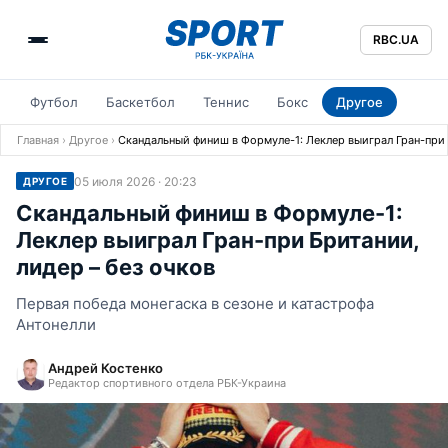
RBC.UA
Футбол
Баскетбол
Теннис
Бокс
Другое
Главная
›
Другое
›
Скандальный финиш в Формуле-1: Леклер выиграл Гран-при 
05 июля 2026 · 20:23
ДРУГОЕ
Скандальный финиш в Формуле-1:
Леклер выиграл Гран-при Британии,
лидер – без очков
Первая победа монегаска в сезоне и катастрофа
Антонелли
Андрей Костенко
Редактор спортивного отдела РБК-Украина