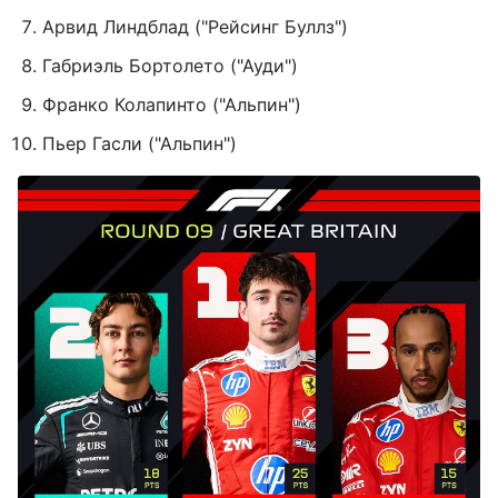
Арвид Линдблад ("Рейсинг Буллз")
Габриэль Бортолето ("Ауди")
Франко Колапинто ("Альпин")
Пьер Гасли ("Альпин")