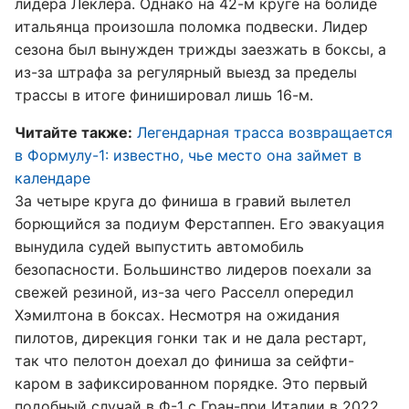
лидера Леклера. Однако на 42-м круге на болиде
итальянца произошла поломка подвески. Лидер
сезона был вынужден трижды заезжать в боксы, а
из-за штрафа за регулярный выезд за пределы
трассы в итоге финишировал лишь 16-м.
Читайте также:
Легендарная трасса возвращается
в Формулу-1: известно, чье место она займет в
календаре
За четыре круга до финиша в гравий вылетел
борющийся за подиум Ферстаппен. Его эвакуация
вынудила судей выпустить автомобиль
безопасности. Большинство лидеров поехали за
свежей резиной, из-за чего Расселл опередил
Хэмилтона в боксах. Несмотря на ожидания
пилотов, дирекция гонки так и не дала рестарт,
так что пелотон доехал до финиша за сейфти-
каром в зафиксированном порядке. Это первый
подобный случай в Ф-1 с Гран-при Италии в 2022