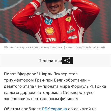
Шарль Леклер не верит своему счастью (фото: x.com/ScuderiaFerrari)
Поделиться
Пилот "Феррари" Шарль Леклер стал
триумфатором Гран-при Великобритании –
девятого этапа чемпионата мира Формулы-1. Гонка
на легендарном автодроме в Сильверстоуне
завершились неожиданным финишем.
Об этом сообщает
РБК-Украина
со ссылкой на