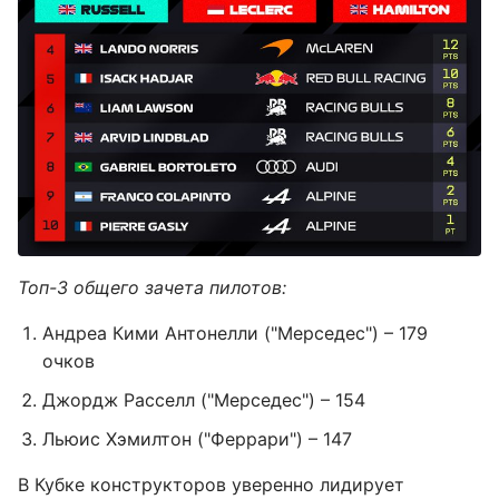
Топ-3 общего зачета пилотов:
Андреа Кими Антонелли ("Мерседес") – 179
очков
Джордж Расселл ("Мерседес") – 154
Льюис Хэмилтон ("Феррари") – 147
В Кубке конструкторов уверенно лидирует