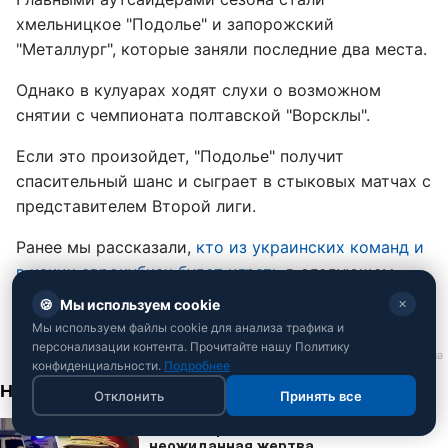
хмельницкое "Подолье" и запорожский
"Металлург", которые заняли последние два места.
Однако в кулуарах ходят слухи о возможном
снятии с чемпионата полтавской "Ворсклы".
Если это произойдет, "Подолье" получит
спасительный шанс и сыграет в стыковых матчах с
представителем Второй лиги.
Ранее мы рассказали,
кто из украинских команд и
в каких еврокубках будет играть
в следующем
сезоне.
🍪
Мы используем cookie
✕
Мы используем файлы cookie для анализа трафика и
персонализации контента. Прочитайте нашу Политику
конфиденциальности.
Подробнее
Отклонить
Принять все