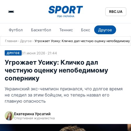
RBC.UA
Футбол
Баскетбол
Теннис
Бокс
Другое
Главная
›
Другое
›
Угрожает Усику: Кличко дал честную оценку непобедимому
01 июня 2026 · 21:44
ДРУГОЕ
Угрожает Усику: Кличко дал
честную оценку непобедимому
сопернику
Украинский экс-чемпион признался, что долгое время
не следил за этим бойцом, но теперь назвал его
главную опасность
Екатерина Урсатий
Спортивная журналистка