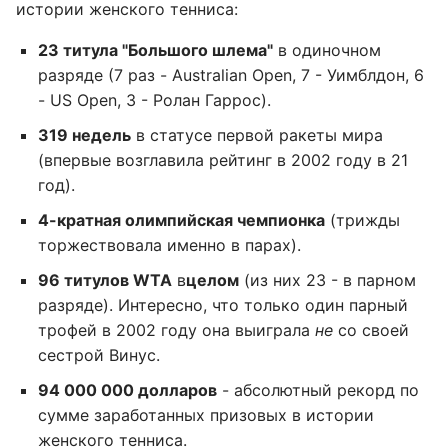
истории женского тенниса:
23 титула "Большого шлема"
в одиночном
разряде (7 раз - Australian Open, 7 - Уимблдон, 6
- US Open, 3 - Ролан Гаррос).
319 недель
в статусе первой ракеты мира
(впервые возглавила рейтинг в 2002 году в 21
год).
4-кратная олимпийская чемпионка
(трижды
торжествовала именно в парах).
96 титулов WTA
в
целом
(из них 23 - в парном
разряде). Интересно, что только один парный
трофей в 2002 году она выиграла
не
со своей
сестрой Винус.
94 000 000 долларов
- абсолютный рекорд по
сумме заработанных призовых в истории
женского тенниса.