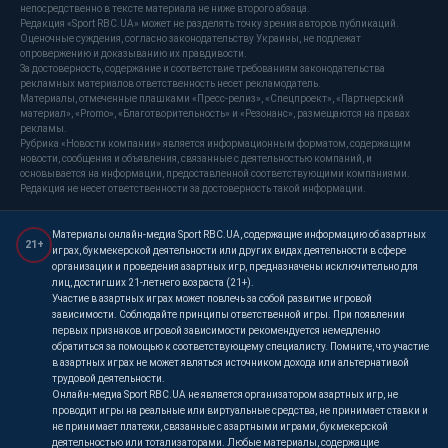
непосредственно в тексте материала не ниже второго абзаца.
Редакция «Sport RBC.UA» может не разделять точку зрения авторов публикаций.
Оценочные суждения, согласно законодательству Украины, не подлежат
опровержению и доказыванию их правдивости.
За достоверность, содержание и соответствие требованиям законодательства
рекламных материалов ответственность несет рекламодатель.
Материалы, отмеченные плашками «Пресс-релиз», «Спецпроект», «Партнерский
материал», «Promo», «Благотворительность» и «Резонанс», размещаются на правах
рекламы.
Рубрика «Новости компании» является информационным форматом, содержащим
новости, сообщения и объявления, связанные с деятельностью компаний, и
основывается на информации, предоставленной соответствующими компаниями.
Редакция не несет ответственности за достоверность такой информации.
Материалы онлайн-медиа Sport RBC.UA, содержащие информацию об азартных
21+
играх, букмекерской деятельности или других видах деятельности в сфере
организации и проведения азартных игр, предназначены исключительно для
лиц, достигших 21-летнего возраста (21+).
Участие в азартных играх может повлечь за собой развитие игровой
зависимости. Соблюдайте принципы ответственной игры. При появлении
первых признаков игровой зависимости рекомендуется немедленно
обратиться за помощью к соответствующему специалисту. Помните, что участие
в азартных играх не может являться источником дохода или альтернативой
трудовой деятельности.
Онлайн-медиа Sport RBC.UA не является организатором азартных игр, не
проводит игры на реальные или виртуальные средства, не принимает ставки и
не принимает платежи, связанные с азартными играми, букмекерской
деятельностью или тотализаторами. Любые материалы, содержащие