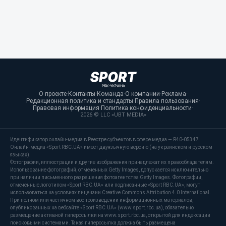
О проекте
·
Контакты
·
Команда
·
О компании
·
Реклама
·
Редакционная политика и стандарты
·
Правила пользования
·
Правовая информация
·
Политика конфиденциальности
·
2026 © LLC «UBT MEDIA»
Идентификатор онлайн-медиа в Реестре субъектов в сфере медиа — R40-05347
Онлайн-медиа «Sport RBC.UA» имеет двуязычную версию (на украинском и русском
языках).
Фотографии, иллюстрации и другие изображения принадлежат их правообладателям.
Использование фотографий, отмеченных Getty Images, допускается исключительно
при наличии письменного разрешения фотоагентства Getty Images. Фотографии,
отмеченные логотипом «Sport RBC.UA» или подписанные «Sport RBC.UA», могут
использоваться на условиях лицензии Creative Commons Attribution 4.0 International.
При полном или частичном воспроизведении информационных материалов,
опубликованных на вебсайте «Sport RBC.UA» (www.sport.rbc.ua), обязательно
размещение активной гиперссылки на www.sport.rbc.ua, открытой для индексации
поисковыми системами. Такая гиперссылка должна быть размещена