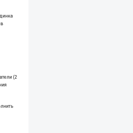
единка
 в
атели (2
ния
олнить