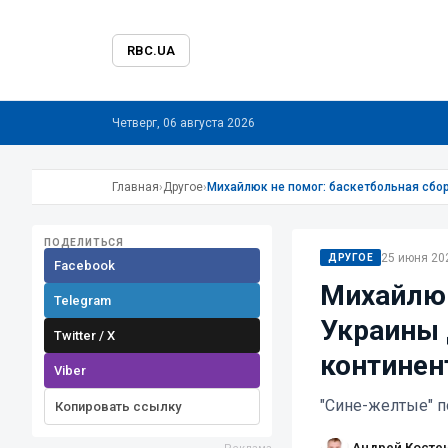
RBC.UA
Четверг, 06 августа 2026
Главная
›
Другое
›
Михайлюк не помог: баскетбольная сбо
ПОДЕЛИТЬСЯ
25 июня 202
ДРУГОЕ
Facebook
Михайлюк
Telegram
Украины 
Twitter / X
континен
Viber
"Сине-желтые" п
Копировать ссылку
Андрей Косте