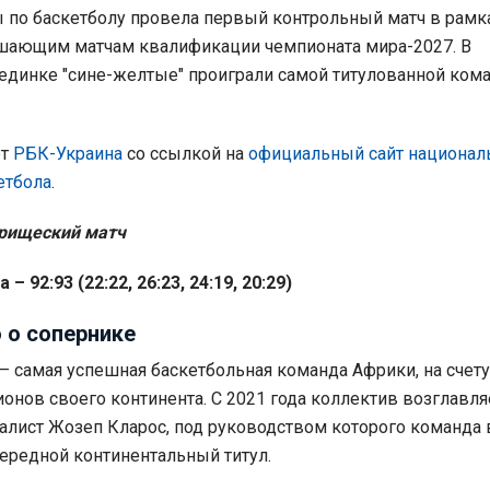
 по баскетболу провела первый контрольный матч в рамк
ешающим матчам квалификации чемпионата мира-2027. В
динке "сине-желтые" проиграли самой титулованной ком
ет
РБК-Украина
со ссылкой на
официальный сайт национал
етбола
.
арищеский матч
– 92:93 (22:22, 26:23, 24:19, 20:29)
 о сопернике
– самая успешная баскетбольная команда Африки, на счету
ионов своего континента. С 2021 года коллектив возглавля
алист Жозеп Кларос, под руководством которого команда 
чередной континентальный титул.