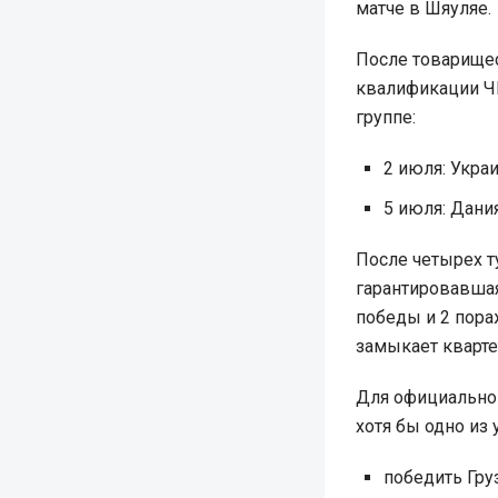
матче в Шяуляе.
После товарище
квалификации Ч
группе:
2 июля: Укра
5 июля: Дани
После четырех т
гарантировавшая
победы и 2 пора
замыкает кварте
Для официально
хотя бы одно из 
победить Гру