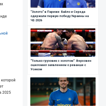
ах
"Золото" в Париже: Байло и Середа
анде
одержали первую победу Украины на
ЧЕ-2026
ьной
"Только грузовик с золотом": Верховен
ошеломил заявлением о реванше с
Усиком
 которой
ет
в 2025