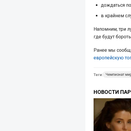
дождаться по
в крайнем сл
Напомним, три л
где будут бороть
Ранее мы сообщи
европейскую топ
Теги:
Чемпионат ми