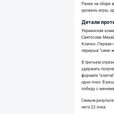
Ранее на сборе 
уровень игры, од
Детали прот
Украинская кома
Святослав Миха
Кличко. Первая 
перерыв "сине-
В третьем отрез
удержать получе
формате "клатча"
одно очко. В р
победу с минима
Самым результат
него 22 очка.