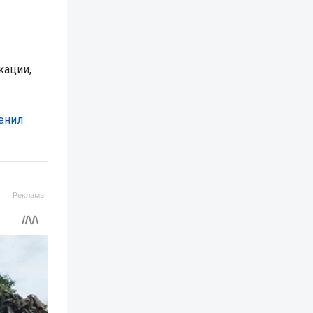
кации,
енил