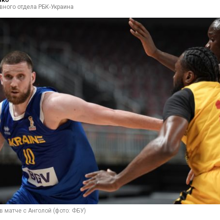
вного отдела РБК-Украина
 матче с Анголой (фото: ФБУ)