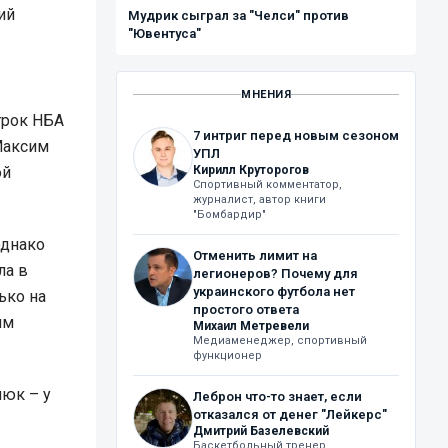
ий
Мудрик сыграл за "Челси" против
"Ювентуса"
МНЕНИЯ
грок НБА
7 интриг перед новым сезоном
Максим
УПЛ
ой
Кирилл Круторогов
Спортивный комментатор,
журналист, автор книги
"Бомбардир"
однако
Отменить лимит на
ла в
легионеров? Почему для
украинского футбола нет
ько на
простого ответа
им
Михаил Метревели
Медиаменеджер, спортивный
функционер
люк – у
Леброн что-то знает, если
отказался от денег "Лейкерс"
Дмитрий Базелевский
Баскетбольный тренер,