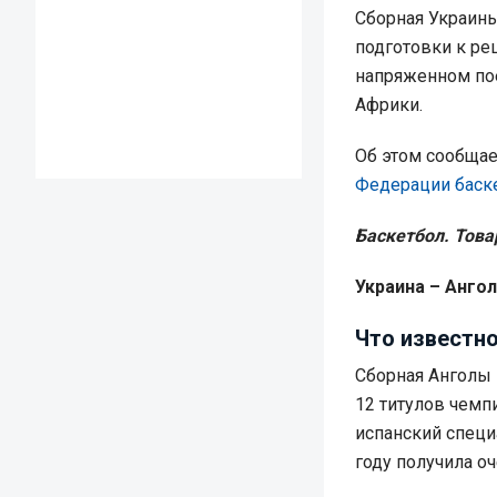
Сборная Украины
подготовки к р
напряженном пое
Африки.
Об этом сообща
Федерации баск
Баскетбол. Тов
Украина – Ангола 
Что известно
Сборная Анголы 
12 титулов чемп
испанский специ
году получила о