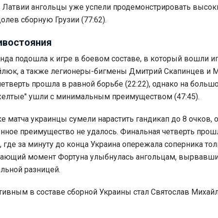
в Латвии ангольцы уже успели продемонстрировать высок
олев сборную Грузии (77:62).
ивостояния
нда подошла к игре в боевом составе, в который вошли и
йлюк, а также легионеры-бигмены Дмитрий Скапинцев и 
четверть прошла в равной борьбе (22:22), однако на больш
желтые" ушли с минимальным преимуществом (47:45).
ке матча украинцы сумели нарастить гандикап до 8 очков, 
нное преимущество не удалось. Финальная четверть прош
, где за минуту до конца Украина опережала соперника тол
ешающий момент Фортуна улыбнулась ангольцам, вырвавш
льной разницей.
ивным в составе сборной Украины стал Святослав Михай