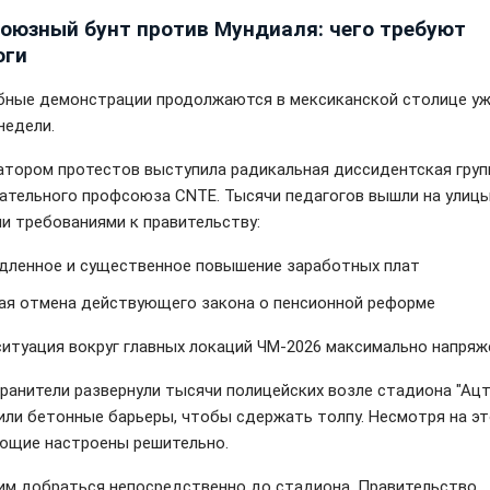
оюзный бунт против Мундиаля: чего требуют
оги
ные демонстрации продолжаются в мексиканской столице у
недели.
атором протестов выступила радикальная диссидентская груп
ательного профсоюза CNTE. Тысячи педагогов вышли на улицы
и требованиями к правительству:
дленное и существенное повышение заработных плат
ая отмена действующего закона о пенсионной реформе
ситуация вокруг главных локаций ЧМ-2026 максимально напряж
ранители развернули тысячи полицейских возле стадиона "Ацт
или бетонные барьеры, чтобы сдержать толпу. Несмотря на эт
ющие настроены решительно.
им добраться непосредственно до стадиона. Правительство