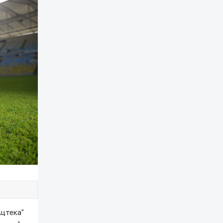
Ацтека"