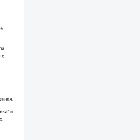
же
па
 с
енная.
ека" и
о,