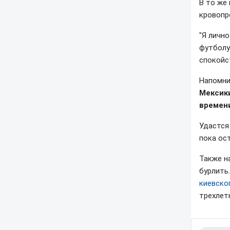
В то же
кровопр
"Я личн
футболу
спокойс
Напомни
Мексик
времен
Удастся
пока ос
Также н
бурлить
киевско
трехлет