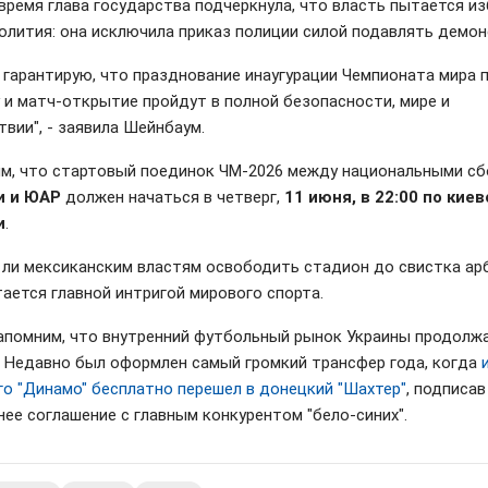
 время глава государства подчеркнула, что власть пытается и
олития: она исключила приказ полиции силой подавлять демон
о гарантирую, что празднование инаугурации Чемпионата мира 
 и матч-открытие пройдут в полной безопасности, мире и
твии", - заявила Шейнбаум.
м, что стартовый поединок ЧМ-2026 между национальными с
и и ЮАР
должен начаться в четверг,
11 июня, в 22:00 по кие
и
.
 ли мексиканским властям освободить стадион до свистка ар
тается главной интригой мирового спорта.
апомним, что внутренний футбольный рынок Украины продолж
. Недавно был оформлен самый громкий трансфер года, когда
го "Динамо" бесплатно перешел в донецкий "Шахтер"
, подписав
нее соглашение с главным конкурентом "бело-синих".