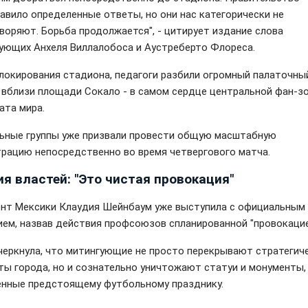
авило определенные ответы, но они нас категорически не
воряют. Борьба продолжается", - цитирует издание слова
ующих Анхеля Виллалобоса и Аустреберто Флореса.
локирования стадиона, педагоги разбили огромный палаточны
 вблизи площади Сокало - в самом сердце центральной фан-з
ата мира.
ьные группы уже призвали провести общую масштабную
рацию непосредственно во время четвергового матча.
я властей: "Это чистая провокация"
нт Мексики Клаудия Шейнбаум уже выступила с официальным
ием, назвав действия профсоюзов спланированной "провокацие
черкнула, что митингующие не просто перекрывают стратегич
ты города, но и сознательно уничтожают статуи и монументы,
нные предстоящему футбольному празднику.