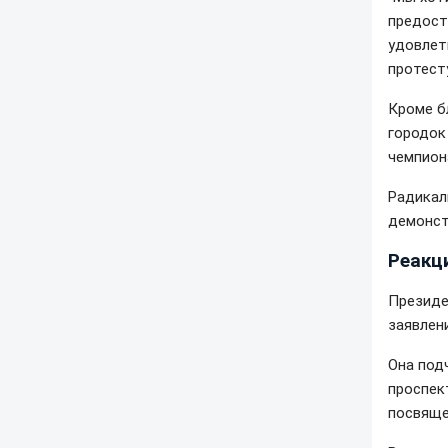
предост
удовлет
протест
Кроме б
городок
чемпион
Радикал
демонст
Реакци
Президе
заявлен
Она под
проспек
посвяще