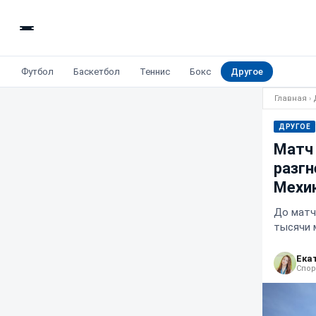
Футбол
Баскетбол
Теннис
Бокс
Другое
Главная
›
ДРУГОЕ
Матч 
разгн
Мехи
До матч
тысячи 
Ека
Спор