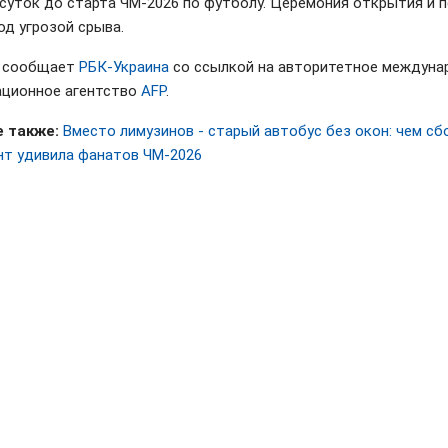
 суток до старта ЧМ-2026 по футболу. Церемония открытия и 
од угрозой срыва.
м сообщает
РБК-Украина
со ссылкой на авторитетное междуна
ционное агентство
AFP
.
 также:
Вместо лимузинов - старый автобус без окон: чем сб
т удивила фанатов ЧМ-2026