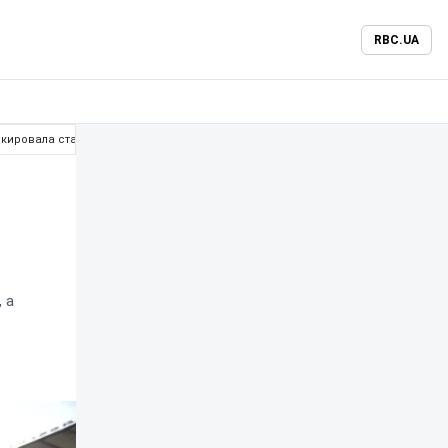
RBC.UA
окировала стадион в Мехико
 а