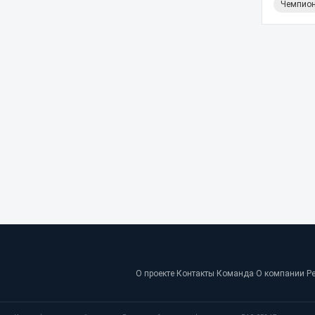
Чемпион
О проекте
·
Контакты
·
Команда
·
О компании
·
Р