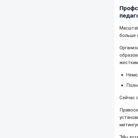
Профс
педаг
Масштаб
больше 
Организ
образов
жестким
Неме
Полн
Сейчас 
Правоох
установ
митингу
"Мы хот