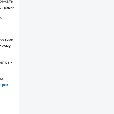
збежать
страции.
по
борными
вскому
битра -
ает
игрок