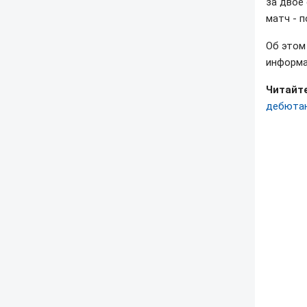
за двое
матч - п
Об это
информа
Читайте
дебютан