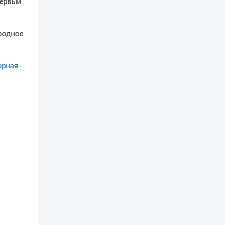
первый
родное
орная-