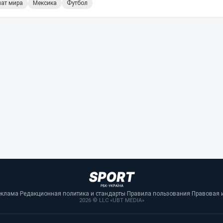
ат мира
Мексика
Футбол
еклама
·
Редакционная политика и стандарты
·
Правила пользования
·
Правовая 
2026 © LLC «UBT MEDIA»