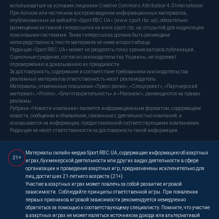
использоваться на условиях лицензии Creative Commons Attribution 4.0 International.
При полном или частичном воспроизведении информационных материалов,
опубликованных на вебсайте «Sport RBC.UA» (www.sport.rbc.ua), обязательно
размещение активной гиперссылки на www.sport.rbc.ua, открытой для индексации
поисковыми системами. Такая гиперссылка должна быть размещена
непосредственно в тексте материала не ниже второго абзаца.
Редакция «Sport RBC.UA» может не разделять точку зрения авторов публикаций.
Оценочные суждения, согласно законодательству Украины, не подлежат
опровержению и доказыванию их правдивости.
За достоверность, содержание и соответствие требованиям законодательства
рекламных материалов ответственность несет рекламодатель.
Материалы, отмеченные плашками «Пресс-релиз», «Спецпроект», «Партнерский
материал», «Promo», «Благотворительность» и «Резонанс», размещаются на правах
рекламы.
Рубрика «Новости компании» является информационным форматом, содержащим
новости, сообщения и объявления, связанные с деятельностью компаний, и
основывается на информации, предоставленной соответствующими компаниями.
Редакция не несет ответственности за достоверность такой информации.
Материалы онлайн-медиа Sport RBC.UA, содержащие информацию об азартных
21+
играх, букмекерской деятельности или других видах деятельности в сфере
организации и проведения азартных игр, предназначены исключительно для
лиц, достигших 21-летнего возраста (21+).
Участие в азартных играх может повлечь за собой развитие игровой
зависимости. Соблюдайте принципы ответственной игры. При появлении
первых признаков игровой зависимости рекомендуется немедленно
обратиться за помощью к соответствующему специалисту. Помните, что участие
в азартных играх не может являться источником дохода или альтернативой