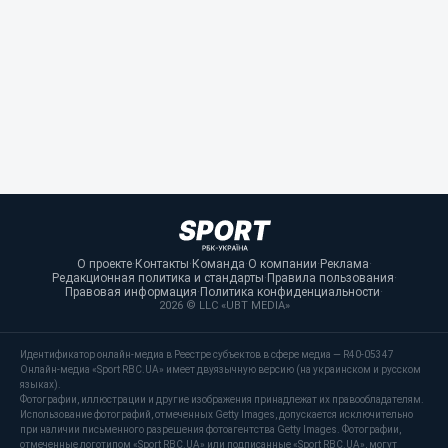
О проекте
·
Контакты
·
Команда
·
О компании
·
Реклама
·
Редакционная политика и стандарты
·
Правила пользования
·
Правовая информация
·
Политика конфиденциальности
·
2026 © LLC «UBT MEDIA»
Идентификатор онлайн-медиа в Реестре субъектов в сфере медиа — R40-05347
Онлайн-медиа «Sport RBC.UA» имеет двуязычную версию (на украинском и русском
языках).
Фотографии, иллюстрации и другие изображения принадлежат их правообладателям.
Использование фотографий, отмеченных Getty Images, допускается исключительно
при наличии письменного разрешения фотоагентства Getty Images. Фотографии,
отмеченные логотипом «Sport RBC.UA» или подписанные «Sport RBC.UA», могут