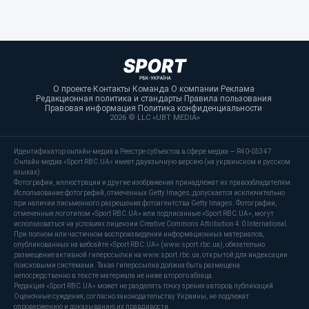
О проекте
·
Контакты
·
Команда
·
О компании
·
Реклама
·
Редакционная политика и стандарты
·
Правила пользования
·
Правовая информация
·
Политика конфиденциальности
·
2026 © LLC «UBT MEDIA»
Идентификатор онлайн-медиа в Реестре субъектов в сфере медиа — R40-05347
Онлайн-медиа «Sport RBC.UA» имеет двуязычную версию (на украинском и русском
языках).
Фотографии, иллюстрации и другие изображения принадлежат их правообладателям.
Использование фотографий, отмеченных Getty Images, допускается исключительно
при наличии письменного разрешения фотоагентства Getty Images. Фотографии,
отмеченные логотипом «Sport RBC.UA» или подписанные «Sport RBC.UA», могут
использоваться на условиях лицензии Creative Commons Attribution 4.0 International.
При полном или частичном воспроизведении информационных материалов,
опубликованных на вебсайте «Sport RBC.UA» (www.sport.rbc.ua), обязательно
размещение активной гиперссылки на www.sport.rbc.ua, открытой для индексации
поисковыми системами. Такая гиперссылка должна быть размещена
непосредственно в тексте материала не ниже второго абзаца.
Редакция «Sport RBC.UA» может не разделять точку зрения авторов публикаций.
Оценочные суждения, согласно законодательству Украины, не подлежат
опровержению и доказыванию их правдивости.