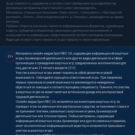
За достоверность, содержание и соответствие требованиям законодательства
рекламных материалов ответственность несет рекламодатель.
Материалы, отмеченные плашками «Пресс-релиз», «Спецпроект», «Партнерский
материал», «Promo», «Благотворительность» и «Резонанс», размещаются на правах
рекламы.
Рубрика «Новости компании» является информационным форматом, содержащим
новости, сообщения и объявления, связанные с деятельностью компаний, и
основывается на информации, предоставленной соответствующими компаниями.
Редакция не несет ответственности за достоверность такой информации.
Материалы онлайн-медиа Sport RBC.UA, содержащие информацию об азартных
21+
играх, букмекерской деятельности или других видах деятельности в сфере
организации и проведения азартных игр, предназначены исключительно для
лиц, достигших 21-летнего возраста (21+).
Участие в азартных играх может повлечь за собой развитие игровой
зависимости. Соблюдайте принципы ответственной игры. При появлении
первых признаков игровой зависимости рекомендуется немедленно
обратиться за помощью к соответствующему специалисту. Помните, что участие
в азартных играх не может являться источником дохода или альтернативой
трудовой деятельности.
Онлайн-медиа Sport RBC.UA не является организатором азартных игр, не
проводит игры на реальные или виртуальные средства, не принимает ставки и
не принимает платежи, связанные с азартными играми, букмекерской
деятельностью или тотализаторами. Любые материалы, содержащие
информацию об азартных играх, букмекерах или других связанных сервисах,
носят исключительно информационный характер и не являются призывом к
участию в азартных играх.