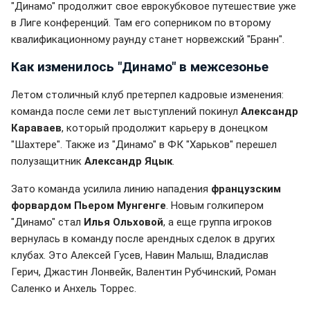
"Динамо" продолжит свое еврокубковое путешествие уже
в Лиге конференций. Там его соперником по второму
квалификационному раунду станет норвежский "Бранн".
Как изменилось "Динамо" в межсезонье
Летом столичный клуб претерпел кадровые изменения:
команда после семи лет выступлений покинул
Александр
Караваев
, который продолжит карьеру в донецком
"Шахтере". Также из "Динамо" в ФК "Харьков" перешел
полузащитник
Александр Яцык
.
Зато команда усилила линию нападения
французским
форвардом Пьером Мунгенге
. Новым голкипером
"Динамо" стал
Илья Ольховой
, а еще группа игроков
вернулась в команду после арендных сделок в других
клубах. Это Алексей Гусев, Навин Малыш, Владислав
Герич, Джастин Лонвейк, Валентин Рубчинский, Роман
Саленко и Анхель Торрес.