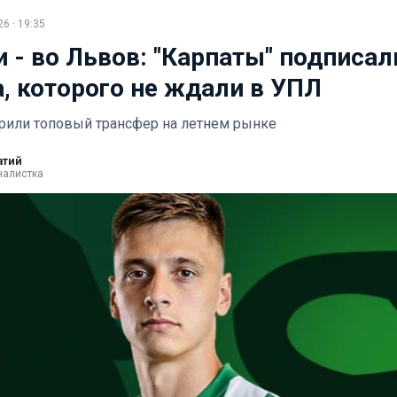
6 · 19:35
и - во Львов: "Карпаты" подписал
, которого не ждали в УПЛ
рили топовый трансфер на летнем рынке
атий
налистка