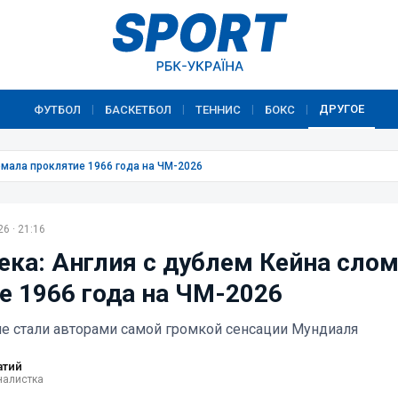
ДРУГОЕ
ФУТБОЛ
БАСКЕТБОЛ
ТЕННИС
БОКС
|
|
|
|
омала проклятие 1966 года на ЧМ-2026
6 · 21:16
ека: Англия с дублем Кейна сло
е 1966 года на ЧМ-2026
 не стали авторами самой громкой сенсации Мундиаля
атий
налистка