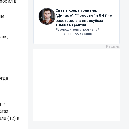
робил в
Свет в конце тоннеля:
ым
"Динамо", "Полесье" и ЛНЗ не
расстроили в еврокубках
Даниил Вереитин
Руководитель спортивной
редакции РБК-Украина
аля,
огда
ире
атах
ле (12) и