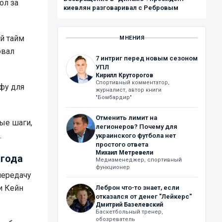
ол за
киевлян разговаривал с Ребровым
й тайм
МНЕНИЯ
овал
7 интриг перед новым сезоном
УПЛ
Кирилл Круторогов
Спортивный комментатор,
фу для
журналист, автор книги
"Бомбардир"
Отменить лимит на
ные шаги,
легионеров? Почему для
.
украинского футбола нет
простого ответа
Михаил Метревели
 года
Медиаменеджер, спортивный
функционер
передачу
и Кейн
Леброн что-то знает, если
отказался от денег "Лейкерс"
Дмитрий Базелевский
Баскетбольный тренер,
обозреватель