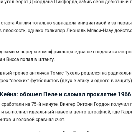
й угол ворот Джордана Пикфорда, забив свой дебютный г
старта Англия тотально завладела инициативой и за первы
 в плоскость, однако голкипер Лионель Мпаси-Нзау действ
ед самым перерывом африканцы едва не создали катастро
ан Висса попал в штангу.
лавный тренер англичан Томас Тухель решился на радикаль
рех "свежих" футболистов (двух в атаку и одного в защиту)
Кейна: обошел Пеле и сломал проклятие 1966
сработали на 75-й минуте. Вингер Энтони Гордон получил 
 и выполнил идеальный навес в центр штрафной, где Гарр
нтов и головой сравнял счет.