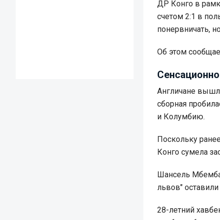
ДР Конго в рамк
счетом 2:1 в по
понервничать, н
Об этом сообща
Сенсационно
Англичане вышли
сборная пробила
и Колумбию.
Поскольку ранее
Конго сумела за
Шансель Мбемба 
львов" оставили
28-летний хавбе