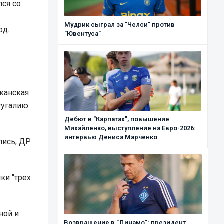
лся со
Мудрик сыграл за "Челси" против
рд.
"Ювентуса"
иканская
ртугалию
Дебют в "Карпатах", повышение
Михайленко, выступление на Евро-2026:
интервью Дениса Марченко
лись, ДР
ки "трех
ной и
Возвращение в "Динамо": президент