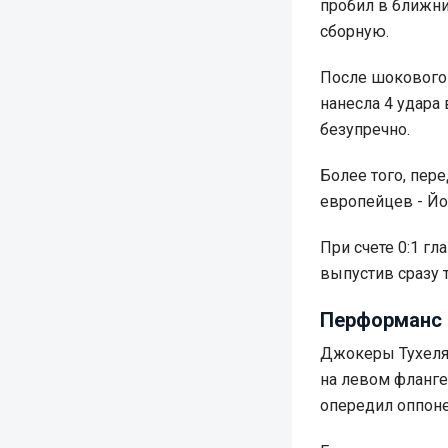
пробил в ближни
сборную.
После шокового 
нанесла 4 удара
безупречно.
Более того, пер
европейцев - Йо
При счете 0:1 г
выпустив сразу т
Перформанс 
Джокеры Тухеля 
на левом фланге
опередил оппоне