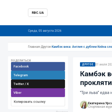
RBC.UA
Среда, 05 августа 2026
Главная
›
Другое
›
Камбэк века: Англия с дублем Кейна сл
ПОДЕЛИТЬСЯ
01 июля 202
ДРУГОЕ
Facebook
Камбэк в
Telegram
прокляти
Twitter / X
"Три льва" едва
Viber
Копировать ссылку
Екатерина Урс
Спортивная жур