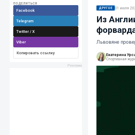
ПОДЕЛИТЬСЯ
01 июля 202
ДРУГОЕ
Facebook
Из Англи
Telegram
форварда
Twitter / X
Львовяне прове
Viber
Копировать ссылку
Екатерина Урс
Спортивная жур