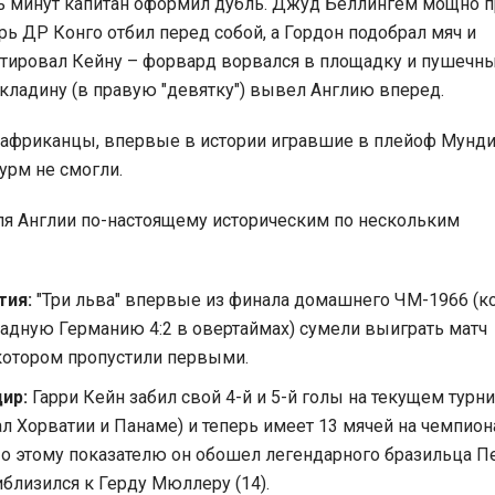
ь минут капитан оформил дубль. Джуд Беллингем мощно п
рь ДР Конго отбил перед собой, а Гордон подобрал мяч и
стировал Кейну – форвард ворвался в площадку и пушечн
кладину (в правую "девятку") вывел Англию вперед.
 африканцы, впервые в истории игравшие в плейоф Мунди
урм не смогли.
для Англии по-настоящему историческим по нескольким
тия:
"Три льва" впервые из финала домашнего ЧМ-1966 (к
адную Германию 4:2 в овертаймах) сумели выиграть матч
котором пропустили первыми.
ир:
Гарри Кейн забил свой 4-й и 5-й голы на текущем турн
ал Хорватии и Панаме) и теперь имеет 13 мячей на чемпион
По этому показателю он обошел легендарного бразильца Пе
близился к Герду Мюллеру (14).