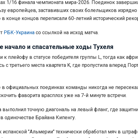
ах 1/16 финала чемпионата мира-2026. Поединок заверши
льзу европейцев, заставивших своих болельщиков изрядно
о в конце концов переписали 60-летний исторический реко
ет
РБК-Украина
со ссылкой на исход матча.
е начало и спасательные ходы Тухеля
 к плейофу в статусе победителя группы L, тогда как афр
сь с третьего места квартета K, где пропустила вперед По
 в официальных поединках команды никогда не пересека
скочить фаворита врасплох уже на 7-й минуте встречи.
выполнил точную диагональ на левый фланг, где защитни
 в одиночестве Брайана Кипенгу.
к испанской "Альмерии" технически обработал мяч в штраф