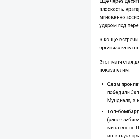
Еще через десят
плоскость, врата
мгновенно асси
ударом под пере
В конце встречи
организовать шт
Этот матч стал 
показателям:
Слом прокля
победили Зап
Мундиаля, в 
Топ-бомбард
(ранее забив
мира всего. 
вплотную при