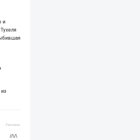
ф и
 Тухеля
выбившая
у
из