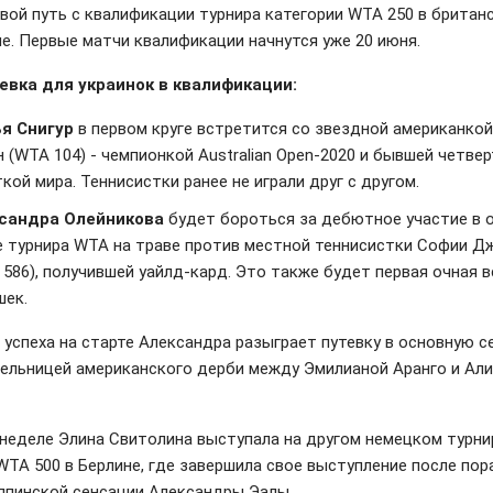
свой путь с квалификации турнира категории WTA 250 в британ
е. Первые матчи квалификации начнутся уже 20 июня.
вка для украинок в квалификации:
я Снигур
в первом круге встретится со звездной американко
 (WTA 104) - чемпионкой Australian Open-2020 и бывшей четве
кой мира. Теннисистки ранее не играли друг с другом.
сандра Олейникова
будет бороться за дебютное участие в 
е турнира WTA на траве против местной теннисистки Софии Д
 586), получившей уайлд-кард. Это также будет первая очная 
шек.
 успеха на старте Александра разыграет путевку в основную с
ельницей американского дерби между Эмилианой Аранго и Ал
 неделе Элина Свитолина выступала на другом немецком турни
 WTA 500 в Берлине, где завершила свое выступление после по
ппинской сенсации Александры Эалы.