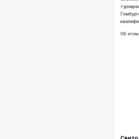
турнира
Гомбург
квалифи
Об это
Свито