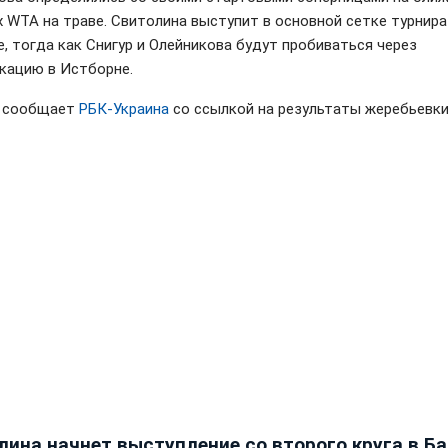
х WTA на траве. Свитолина выступит в основной сетке турнира
е, тогда как Снигур и Олейникова будут пробиваться через
кацию в Истборне.
м сообщает
РБК-Украина
со ссылкой на результаты жеребьевки
лина начнет выступление со второго круга в Ба