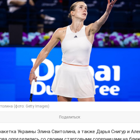
толина (фото: Getty Images)
Поделиться:
ракетка Украины Элина Свитолина, а также Дарья Снигур и Ал
ова определились со своими стартовыми соперницами на бли