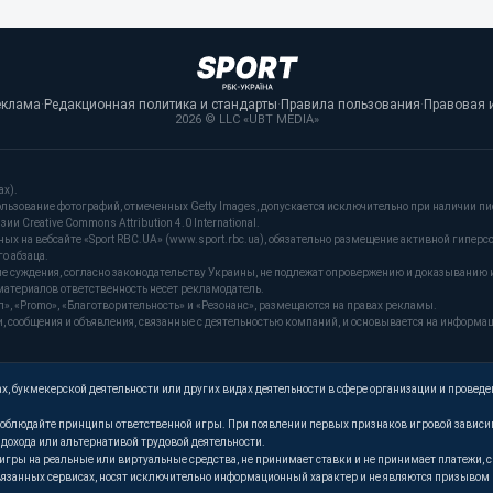
еклама
·
Редакционная политика и стандарты
·
Правила пользования
·
Правовая 
2026 © LLC «UBT MEDIA»
ах).
льзование фотографий, отмеченных Getty Images, допускается исключительно при наличии пи
и Creative Commons Attribution 4.0 International.
 на вебсайте «Sport RBC.UA» (www.sport.rbc.ua), обязательно размещение активной гиперс
о абзаца.
ые суждения, согласно законодательству Украины, не подлежат опровержению и доказыванию 
материалов ответственность несет рекламодатель.
, «Promo», «Благотворительность» и «Резонанс», размещаются на правах рекламы.
сообщения и объявления, связанные с деятельностью компаний, и основывается на информа
, букмекерской деятельности или других видах деятельности в сфере организации и проведе
. Соблюдайте принципы ответственной игры. При появлении первых признаков игровой завис
м дохода или альтернативой трудовой деятельности.
т игры на реальные или виртуальные средства, не принимает ставки и не принимает платежи
язанных сервисах, носят исключительно информационный характер и не являются призывом к