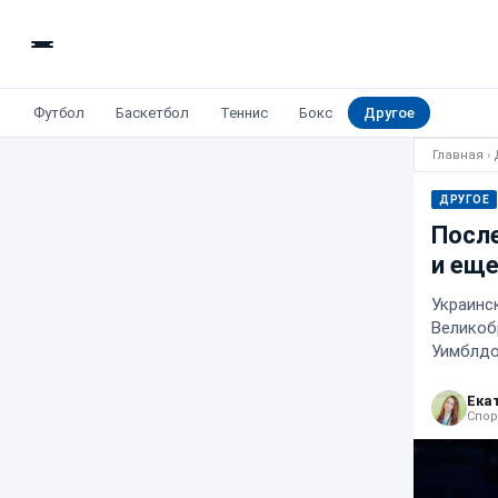
Футбол
Баскетбол
Теннис
Бокс
Другое
Главная
›
ДРУГОЕ
Посл
и еще
Украинс
Великоб
Уимблдо
Ека
Спор