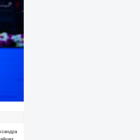
ександра
жайших