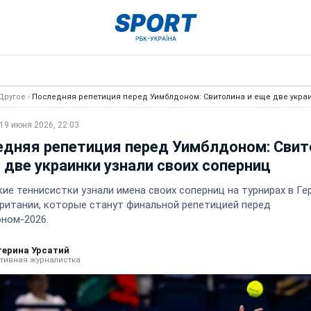
Другое
›
Последняя репетиция перед Уимблдоном: Свитолина и еще две украи
19 июня 2026, 22:03
едняя репетиция перед Уимблдоном: Свит
 две украинки узнали своих соперниц
кие теннисистки узнали имена своих соперниц на турнирах в Ге
ритании, которые станут финальной репетицией перед
ном-2026.
терина Урсатий
тивная журналистка