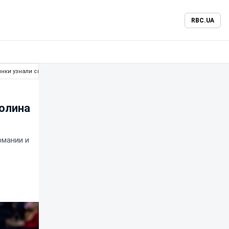
RBC.UA
нки узнали своих соперниц
олина
рмании и