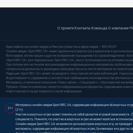
О проекте
·
Контакты
·
Команда
·
О компании
·
Р
Идентификатор онлайн-медиа в Реестре субъектов в сфере медиа — R40-05347
Онлайн-медиа «Sport RBC.UA» имеет двуязычную версию (на украинском и русском язык
Фотографии, иллюстрации и другие изображения принадлежат их правообладателям. Испо
«Sport RBC.UA» или подписанные «Sport RBC.UA», могут использоваться на условиях лицензи
При полном или частичном воспроизведении информационных материалов, опубликованных
гиперссылка должна быть размещена непосредственно в тексте материала не ниже второг
Редакция «Sport RBC.UA» может не разделять точку зрения авторов публикаций. Оценочн
За достоверность, содержание и соответствие требованиям законодательства рекламных 
Материалы, отмеченные плашками «Пресс-релиз», «Спецпроект», «Партнерский материал»
Рубрика «Новости компании» является информационным форматом, содержащим новости, 
ответственности за достоверность такой информации.
Материалы онлайн-медиа Sport RBC.UA, содержащие информацию об азартных играх
21+
(21+).
Участие в азартных играх может повлечь за собой развитие игровой зависимости
специалисту. Помните, что участие в азартных играх не может являться источнико
Онлайн-медиа Sport RBC.UA не является организатором азартных игр, не проводи
материалы, содержащие информацию об азартных играх, букмекерах или других св