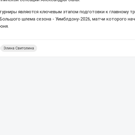
 турниры являются ключевым этапом подготовки к главному т
 Большого шлема сезона - Уимблдону-2026, матчи которого на
юня.
Элина Свитолина