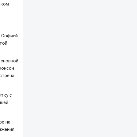
ском
й Софией
ртой
основной
жонсон
встреча
етку с
ишей
ре на
ражения