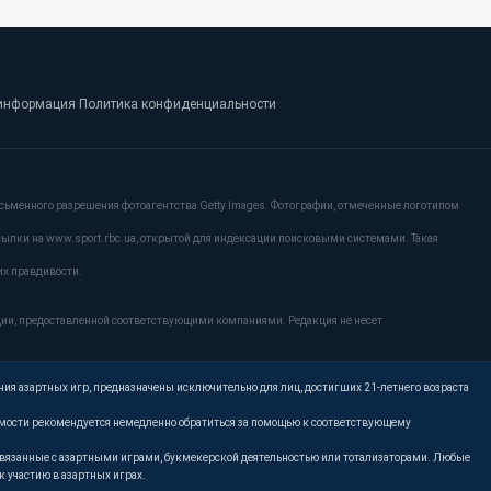
информация
·
Политика конфиденциальности
·
сьменного разрешения фотоагентства Getty Images. Фотографии, отмеченные логотипом
сылки на www.sport.rbc.ua, открытой для индексации поисковыми системами. Такая
их правдивости.
ции, предоставленной соответствующими компаниями. Редакция не несет
ния азартных игр, предназначены исключительно для лиц, достигших 21-летнего возраста
имости рекомендуется немедленно обратиться за помощью к соответствующему
, связанные с азартными играми, букмекерской деятельностью или тотализаторами. Любые
 участию в азартных играх.