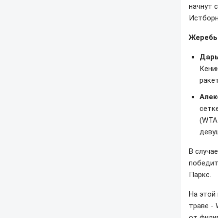
начнут 
Истборн
Жеребье
Дарь
Кенин
ракет
Алек
сетк
(WTA
деву
В случае
победит
Паркс.
На этой
траве -
от фили