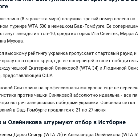
рге
витолина (8-я ракетка мира) получила третий номер посева на
ном турнире WTA 500 в немецком Бад-Гомбурге. Ее соперницам
 станут звезды из топ-10, среди которых Ига Свентек, Мирра 
ина Мухова.
ря высокому рейтингу украинка пропускает стартовый раунд и
у сразу со второго круга, где ее соперницей станет победител
ежду чешкой Екатериной Синяковой (WTA 34) и Людмилой Сам
), представляющей США.
новой Свитолина на профессиональном уровне еще не пересек
тистика против чешки Синяковой абсолютно идеальна - все пя
щих встреч завершились победами украинки. Основная сетка
ваний в Бад-Гомбурге продлится с 21 по 27 июня.
р и Олейникова штурмуют отбор в Истборне
менем Дарья Снигур (WTA 75) и Александра Олейникова (WTA 5