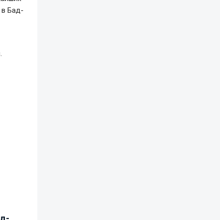
 в Бад-
.
д-