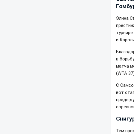
Гомбу
Элина С
престиж
турнире
и Карол
Благода
в борьб
матча м
(WTA 37
С Самсо
вот ста
предыду
соревно
Снигу
Тем вре