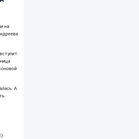
и на
Андреева
 вступит
ьница
соновой
алась. А
ть
1)