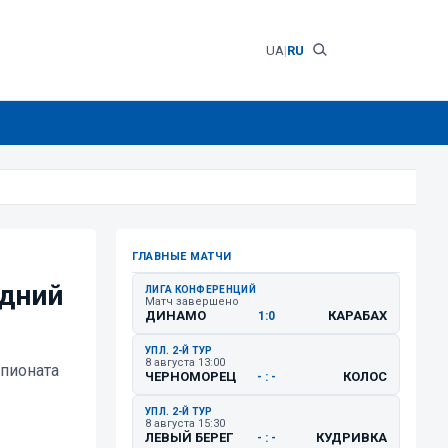
UA
|
RU
ГЛАВНЫЕ МАТЧИ
едний
ЛИГА КОНФЕРЕНЦИЙ
Матч завершено
ДИНАМО
КАРАБАХ
1:0
УПЛ. 2-Й ТУР
8 августа 13:00
пионата
ЧЕРНОМОРЕЦ
КОЛОС
- : -
УПЛ. 2-Й ТУР
8 августа 15:30
ЛЕВЫЙ БЕРЕГ
КУДРИВКА
- : -