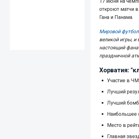
17 июня на чемп
откроют матчи в
Гана и Панама.
Мировой футбол
великой игры, и
настоящий фанат
праздничной атм
Хорватия: "к
Участие в ЧМ:
Лучший резул
Лучший бомба
Наибольшее к
Место в рейт
Главная звез