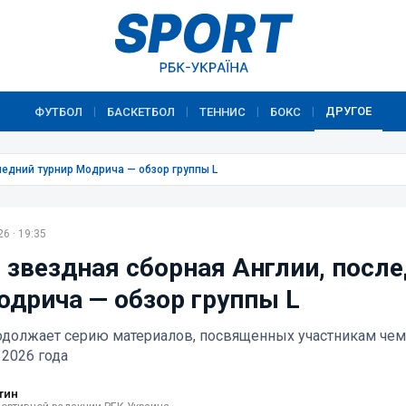
ДРУГОЕ
ФУТБОЛ
БАСКЕТБОЛ
ТЕННИС
БОКС
|
|
|
|
ледний турнир Модрича — обзор группы L
6 · 19:35
 звездная сборная Англии, посл
одрича — обзор группы L
одолжает серию материалов, посвященных участникам чем
 2026 года
тин