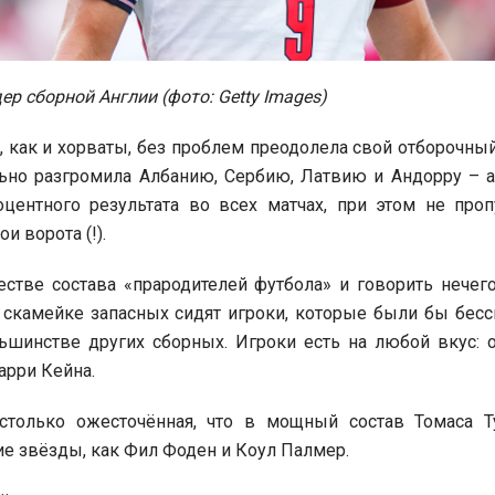
ер сборной Англии (фото: Getty Images)
, как и хорваты, без проблем преодолела свой отборочный
ьно разгромила Албанию, Сербию, Латвию и Андорру – а
оцентного результата во всех матчах, при этом не проп
и ворота (!).
естве состава «прародителей футбола» и говорить нечего
а скамейке запасных сидят игроки, которые были бы бе
ьшинстве других сборных. Игроки есть на любой вкус: 
арри Кейна.
столько ожесточённая, что в мощный состав Томаса Т
е звёзды, как Фил Фоден и Коул Палмер.