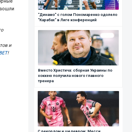
борные
 вошли
"Динамо" с голом Пономаренко одолело
"Карабах" в Лиге конференций
то
тов и
BET
!
Вместо Христича: сборная Украины по
хоккею получила нового главного
тренера
С рекордом и шедевром: Месси