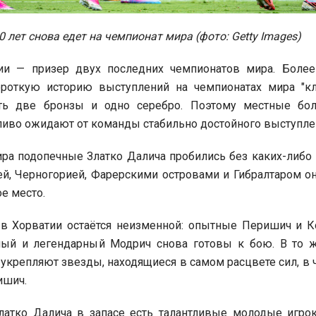
 лет снова едет на чемпионат мира (фото: Getty Images)
ии — призер двух последних чемпионатов мира. Более 
ороткую историю выступлений на чемпионатах мира "кл
ать две бронзы и одно серебро. Поэтому местные бо
иво ожидают от команды стабильно достойного выступле
ра подопечные Златко Далича пробились без каких-либо
ей, Черногорией, Фарерскими островами и Гибралтаром о
е место.
 в Хорватии остаётся неизменной: опытные Перишич и Ко
ый и легендарный Модрич снова готовы к бою. В то 
укрепляют звезды, находящиеся в самом расцвете сил, в 
ишич.
латко Далича в запасе есть талантливые молодые игрок