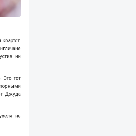
 квартет.
нгличане
устив ни
. Это тот
сспорными
от Джуда
ухеля не