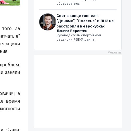
обозреватель
Свет в конце тоннеля:
"Динамо", "Полесье" и ЛНЗ не
расстроили в еврокубках
того, за
Даниил Вереитин
Руководитель спортивной
етчатые"
редакции РБК-Украина
лельщики
ния.
 проблем:
ни заняли
вачич, а
же время
частности
и: Сучич,