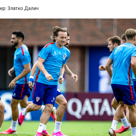
ер: Златко Далич