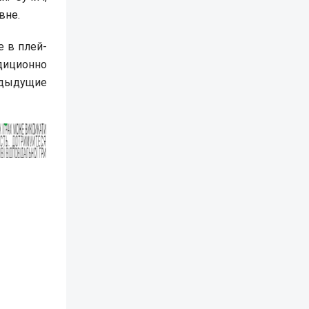
вне.
е в плей-
диционно
едыдущие