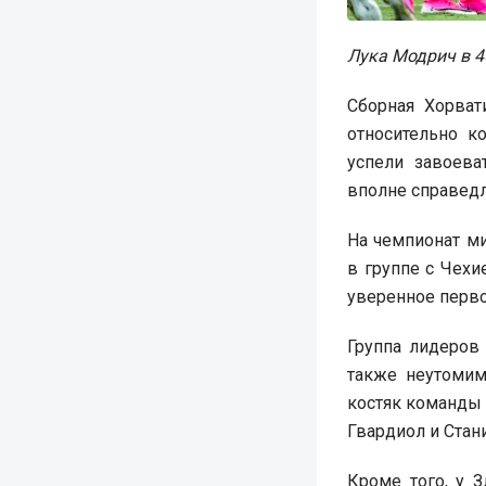
Лука Модрич в 40
Сборная Хорват
относительно к
успели завоев
вполне справедл
На чемпионат ми
в группе с Чехи
уверенное перво
Группа лидеров
также неутомим
костяк команды 
Гвардиол и Стан
Кроме того, у З