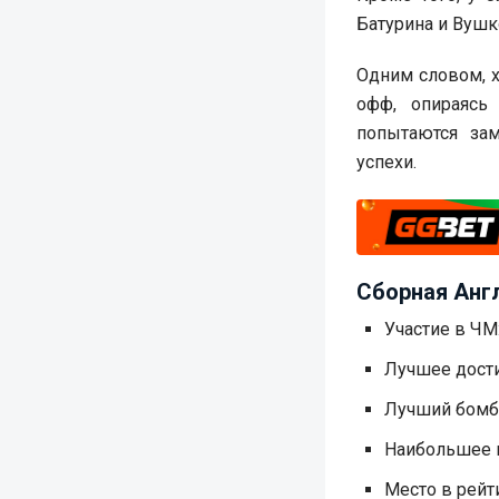
Батурина и Вушк
Одним словом, х
офф, опираясь
попытаются за
успехи.
Сборная Англ
Участие в ЧМ:
Лучшее дости
Лучший бомба
Наибольшее к
Место в рейт