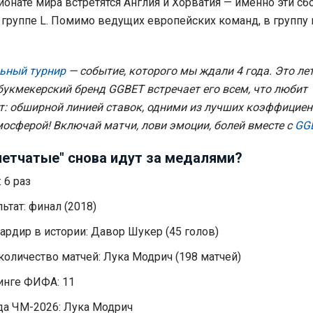
ионате мира встретятся Англия и Хорватия — именно эти с
 группе L. Помимо ведущих европейских команд, в группу
ьный турнир
— событие, которого мы ждали 4 года. Это ле
 букмекерский бренд GGBET встречает его всем, что любит
: обширной линией ставок, одними из лучших коэффициен
осферой! Включай матчи, лови эмоции, болей вместе с
GG
летчатые" снова идут за медалями?
 6 раз
ьтат: финал (2018)
рдир в истории: Давор Шукер (45 голов)
оличество матчей: Лука Модрич (198 матчей)
инге ФИФА: 11
да ЧМ-2026: Лука Модрич