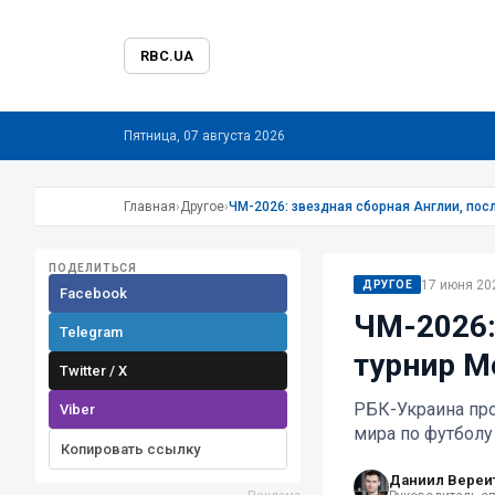
RBC.UA
Пятница, 07 августа 2026
Главная
›
Другое
›
ЧМ-2026: звездная сборная Англии, пос
ПОДЕЛИТЬСЯ
17 июня 202
ДРУГОЕ
Facebook
ЧМ-2026:
Telegram
турнир М
Twitter / X
РБК-Украина пр
Viber
мира по футболу
Копировать ссылку
Даниил Вереи