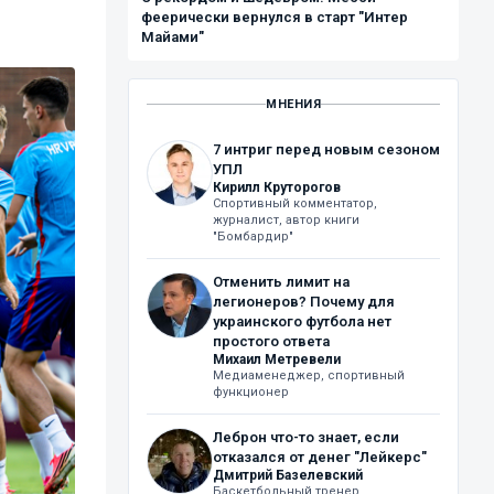
феерически вернулся в старт "Интер
Майами"
МНЕНИЯ
7 интриг перед новым сезоном
УПЛ
Кирилл Круторогов
Спортивный комментатор,
журналист, автор книги
"Бомбардир"
Отменить лимит на
легионеров? Почему для
украинского футбола нет
простого ответа
Михаил Метревели
Медиаменеджер, спортивный
функционер
Леброн что-то знает, если
отказался от денег "Лейкерс"
Дмитрий Базелевский
Баскетбольный тренер,