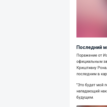
Последний м
Поражение от Ис
официальным зав
Криштиану Ронал
последним в кар
"Это будет мой 
нападающий нака
будущем.