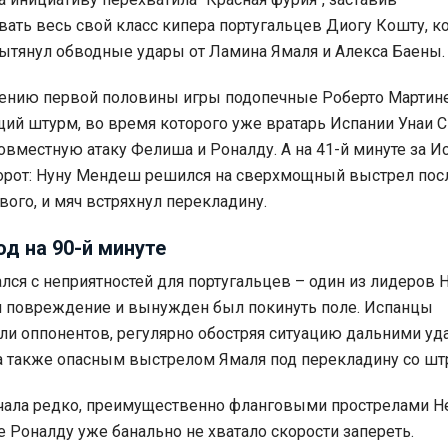
ать весь свой класс кипера португальцев Диогу Кошту, к
вытянул обводные удары от Ламина Ямаля и Алекса Баены.
ению первой половины игры подопечные Роберто Мартин
щий штурм, во время которого уже вратарь Испании Унаи 
овместную атаку Фелиша и Роналду. А на 41-й минуте за 
ворот: Нуну Мендеш решился на сверхмощный выстрел пос
ого, и мяч встряхнул перекладину.
д на 90-й минуте
ался с неприятностей для португальцев – один из лидеров 
 повреждение и вынужден был покинуть поле. Испанцы
ли оппонентов, регулярно обостряя ситуацию дальними уд
а также опасным выстрелом Ямаля под перекладину со шт
чала редко, преимущественно фланговыми прострелами Не
е Роналду уже банально не хватало скорости запереть.