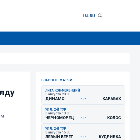
UA
|
RU
ГЛАВНЫЕ МАТЧИ
лду
ЛИГА КОНФЕРЕНЦИЙ
6 августа 20:00
ДИНАМО
КАРАБАХ
- : -
УПЛ. 2-Й ТУР
8 августа 13:00
ом
ЧЕРНОМОРЕЦ
КОЛОС
- : -
УПЛ. 2-Й ТУР
8 августа 15:30
ЛЕВЫЙ БЕРЕГ
КУДРИВКА
- : -