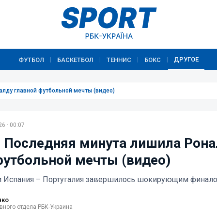
ДРУГОЕ
ФУТБОЛ
БАСКЕТБОЛ
ТЕННИС
БОКС
|
|
|
|
алду главной футбольной мечты (видео)
6 · 00:07
 Последняя минута лишила Рона
футбольной мечты (видео)
и Испания – Португалия завершилось шокирующим финал
нко
вного отдела РБК-Украина