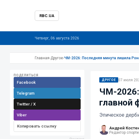
RBC.UA
Четверг, 06 августа 2026
Главная
›
Другое
›
ЧМ-2026: Последняя минута лишила Рон
ПОДЕЛИТЬСЯ
07 июля 202
ДРУГОЕ
Facebook
ЧМ-2026:
Telegram
главной 
Twitter / X
Эпическое дерб
Viber
Копировать ссылку
Андрей Косте
Редактор спорти