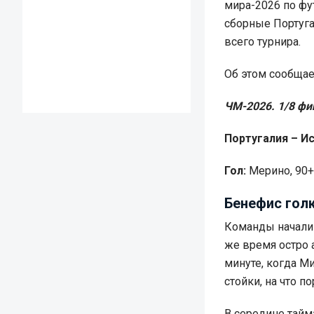
мира-2026 по фу
сборные Португа
всего турнира.
Об этом сообща
ЧМ-2026. 1/8 фи
Португалия – Ис
Гол:
Мерино, 90
Бенефис гол
Команды начали 
же время остро 
минуте, когда М
стойки, на что 
В середине тайм