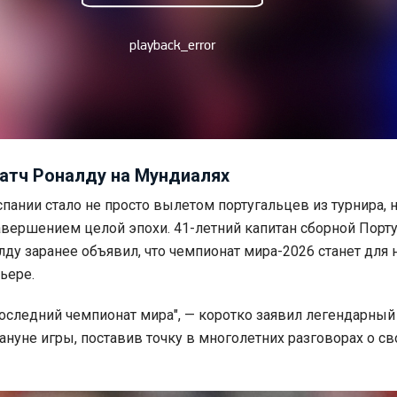
атч Роналду на Мундиалях
пании стало не просто вылетом португальцев из турнира, н
ершением целой эпохи. 41-летний капитан сборной Порт
ду заранее объявил, что чемпионат мира-2026 станет для 
ьере.
последний чемпионат мира", — коротко заявил легендарный
нуне игры, поставив точку в многолетних разговорах о с