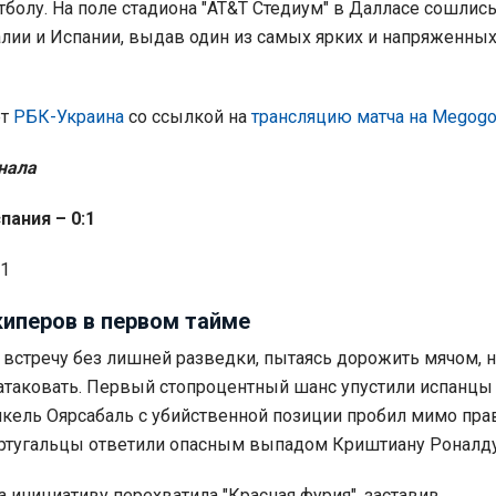
тболу. На поле стадиона "AT&T Стедиум" в Далласе сошлис
лии и Испании, выдав один из самых ярких и напряженных
ет
РБК-Украина
со ссылкой на
трансляцию матча на Megog
нала
пания – 0:1
+1
киперов в первом тайме
встречу без лишней разведки, пытаясь дорожить мячом, н
атаковать. Первый стопроцентный шанс упустили испанцы 
икель Оярсабаль с убийственной позиции пробил мимо пра
португальцы ответили опасным выпадом Криштиану Роналду
а инициативу перехватила "Красная фурия", заставив