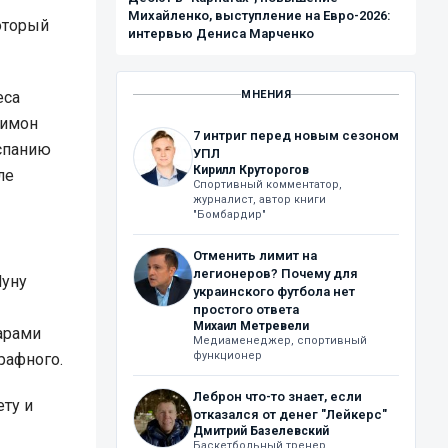
Михайленко, выступление на Евро-2026:
оторый
интервью Дениса Марченко
еса
МНЕНИЯ
Симон
7 интриг перед новым сезоном
Испанию
УПЛ
Кирилл Круторогов
ле
Спортивный комментатор,
журналист, автор книги
"Бомбардир"
Отменить лимит на
легионеров? Почему для
Нуну
украинского футбола нет
простого ответа
Михаил Метревели
арами
Медиаменеджер, спортивный
функционер
рафного.
Леброн что-то знает, если
ту и
отказался от денег "Лейкерс"
Дмитрий Базелевский
Баскетбольный тренер,