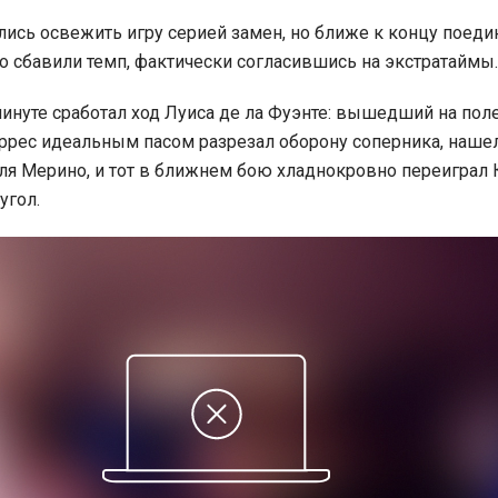
ись освежить игру серией замен, но ближе к концу поеди
 сбавили темп, фактически согласившись на экстратаймы.
минуте сработал ход Луиса де ла Фуэнте: вышедший на поле
ррес идеальным пасом разрезал оборону соперника, наше
я Мерино, и тот в ближнем бою хладнокровно переиграл
угол.