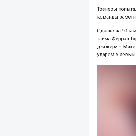
Тренеры попытал
команды заметно
Однако на 90-й 
тайма Ферран То
джокера – Микел
ударом в левый 