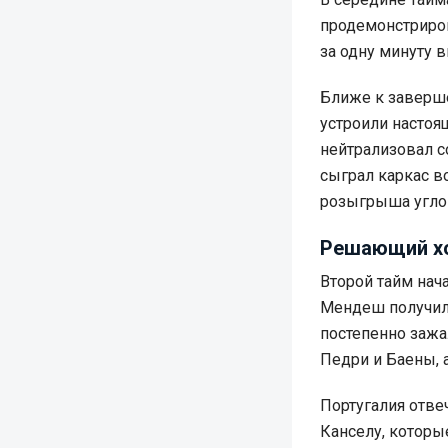
продемонстриров
за одну минуту 
Ближе к заверш
устроили настоя
нейтрализовал с
сыграл каркас 
розыгрыша углов
Решающий хо
Второй тайм нач
Мендеш получил
постепенно зажа
Педри и Баены, 
Португалия отве
Канселу, которы