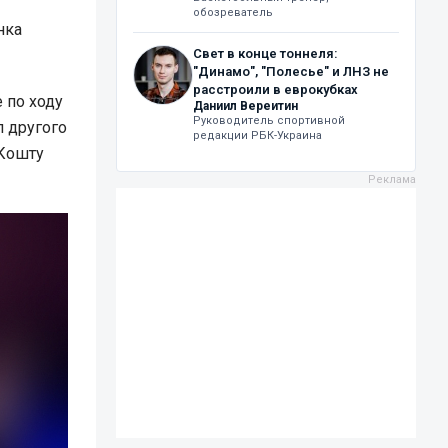
обозреватель
нка
Свет в конце тоннеля:
"Динамо", "Полесье" и ЛНЗ не
расстроили в еврокубках
 по ходу
Даниил Вереитин
Руководитель спортивной
л другого
редакции РБК-Украина
 Кошту