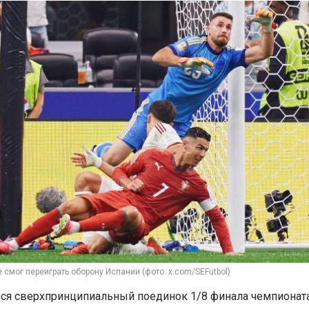
 смог переиграть оборону Испании (фото: x.com/SEFutbol)
ся сверхпринципиальный поединок 1/8 финала чемпионат