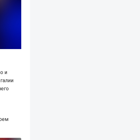
о и
угалии
него
воем