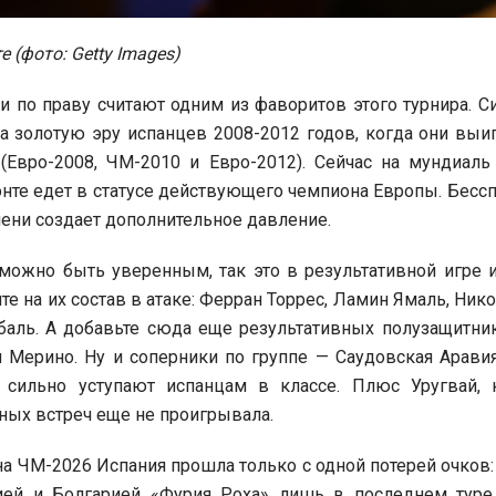
е (фото: Getty Images)
 по праву считают одним из фаворитов этого турнира. С
а золотую эру испанцев 2008-2012 годов, когда они выи
 (Евро-2008, ЧМ-2010 и Евро-2012). Сейчас на мундиаль
нте едет в статусе действующего чемпиона Европы. Бессп
пени создает дополнительное давление.
можно быть уверенным, так это в результативной игре 
те на их состав в атаке: Ферран Торрес, Ламин Ямаль, Ник
баль. А добавьте сюда еще результативных полузащитни
 Мерино. Ну и соперники по группе — Саудовская Аравия
 сильно уступают испанцам в классе. Плюс Уругвай, 
чных встреч еще не проигрывала.
 ЧМ-2026 Испания прошла только с одной потерей очков:
зией и Болгарией «Фурия Роха» лишь в последнем туре