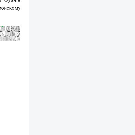
а Фуэнте
ионскому