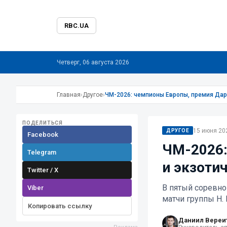
RBC.UA
Четверг, 06 августа 2026
Главная
›
Другое
›
ЧМ-2026: чемпионы Европы, премия Дар
ПОДЕЛИТЬСЯ
15 июня 202
ДРУГОЕ
Facebook
ЧМ-2026:
Telegram
и экзоти
Twitter / X
В пятый соревно
Viber
матчи группы H.
Копировать ссылку
Даниил Вереи