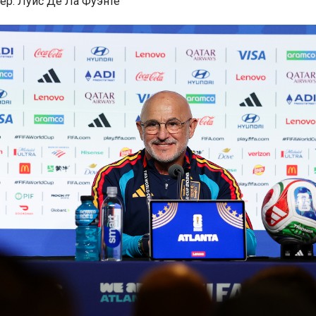
ер: Луис Де Ла Фуэнте