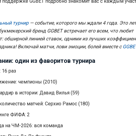
и поддержке GGBET подробно знакомит вас с каждым учас
ьный турнир
— событие, которого мы ждали 4 года. Это ле
 букмекерский бренд GGBET встречает его всем, что любит
: обширной линией ставок, одними из лучших коэффициен
дника! Включай матчи, лови эмоции, болей вместе с
GGBE
нии: один из фаворитов турнира
 16 раз
жение: чемпионы (2010)
рдир в истории: Давид Вилья (59)
оличество матчей: Серхио Рамос (180)
инге ФИФА: 2
да на ЧМ-2026: вся команда