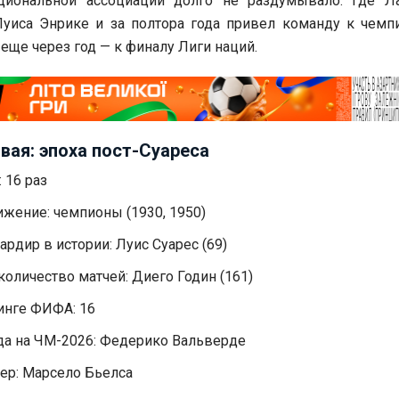
циональной ассоциации долго не раздумывало: где Л
Луиса Энрике и за полтора года привел команду к чемп
а еще через год — к финалу Лиги наций.
вая: эпоха пост-Суареса
 16 раз
жение: чемпионы (1930, 1950)
рдир в истории: Луис Суарес (69)
оличество матчей: Диего Годин (161)
инге ФИФА: 16
да на ЧМ-2026: Федерико Вальверде
ер: Марсело Бьелса