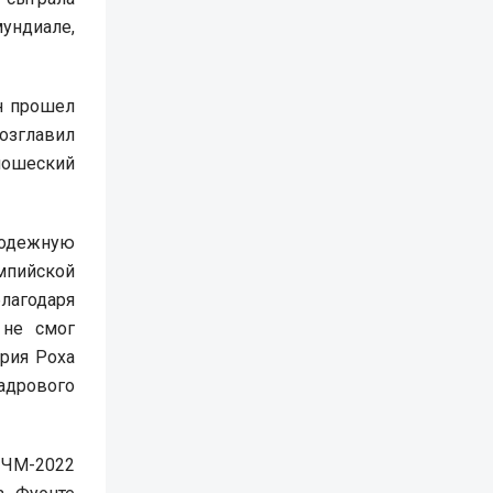
мундиале,
он прошел
озглавил
юношеский
лодежную
мпийской
лагодаря
 не смог
рия Роха
адрового
 ЧМ-2022