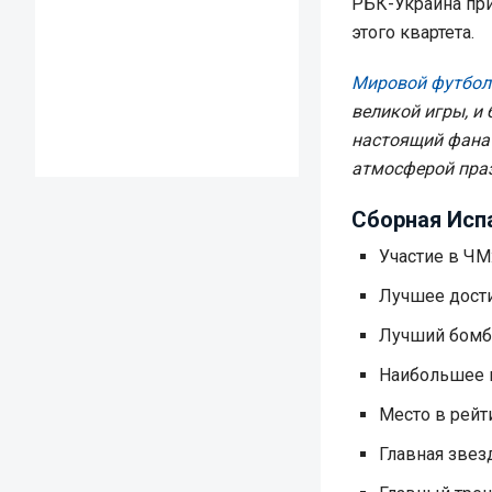
РБК-Украина пр
этого квартета.
Мировой футбол
великой игры, и
настоящий фанат
атмосферой праз
Сборная Испа
Участие в ЧМ:
Лучшее дости
Лучший бомба
Наибольшее к
Место в рейт
Главная звез