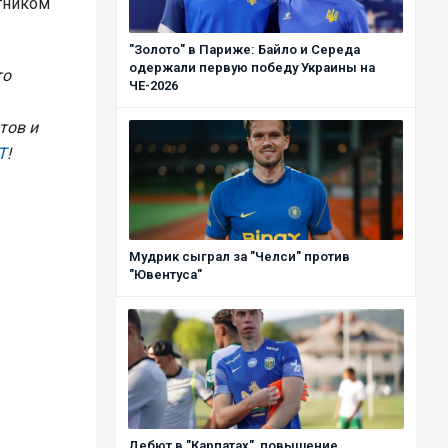
тником
"Золото" в Париже: Байло и Середа
одержали первую победу Украины на
то
ЧЕ-2026
тов и
T
!
Мудрик сыграл за "Челси" против
"Ювентуса"
Дебют в "Карпатах", повышение