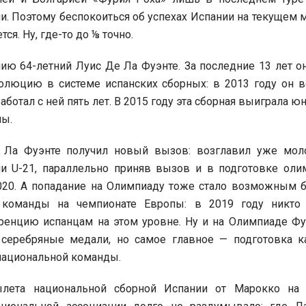
и. Поэтому беспокоиться об успехах Испании на текущем 
ся. Ну, где-то до ⅛ точно.
ию 64-летний Луис Де Ла Фуэнте. За последние 13 лет 
олюцию в системе испанских сборных: в 2013 году он в
аботал с ней пять лет. В 2015 году эта сборная выиграла 
пы.
е Ла Фуэнте получил новый вызов: возглавил уже мо
и U-21, параллельно приняв вызов и в подготовке оли
020. А попадание на Олимпиаду тоже стало возможным б
 команды на чемпионате Европы: в 2019 году никто
уренцию испанцам на этом уровне. Ну и на Олимпиаде Фу
: серебряные медали, но самое главное — подготовка к
национальной команды.
ылета национальной сборной Испании от Марокко на