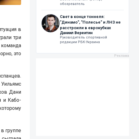
обозреватель
Свет в конце тоннеля:
"Динамо", "Полесье" и ЛНЗ не
расстроили в еврокубках
итуация в
Даниил Вереитин
грали три
Руководитель спортивной
редакции РБК-Украина
 команда
орно, это
испанцев.
о Уильямс
ков Дани
 и Кабо-
которому
 в группе
 сыграла