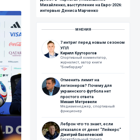
Михайленко, выступление на Евро-2026:
интервью Дениса Марченко
МНЕНИЯ
7 интриг перед новым сезоном
УПЛ
Кирилл Круторогов
Спортивный комментатор,
журналист, автор книги
"Бомбардир"
Отменить лимит на
легионеров? Почему для
украинского футбола нет
простого ответа
Михаил Метревели
Медиаменеджер, спортивный
функционер
Леброн что-то знает, если
отказался от денег "Лейкерс"
Дмитрий Базелевский
Баскетбольный тренер,