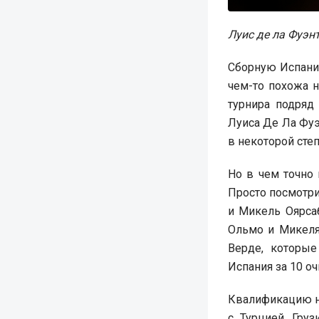
Луис де ла Фуэнт
Сборную Испании
чем-то похожа н
турнира подряд
Луиса Де Ла Фуэ
в некоторой сте
Но в чем точно 
Просто посмотри
и Микель Оярса
Ольмо и Микеля
Верде, которые
Испания за 10 о
Квалификацию на
с Турцией, Гру