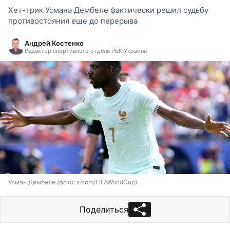
Хет-трик Усмана Дембеле фактически решил судьбу
противостояния еще до перерыва
Андрей Костенко
Редактор спортивного отдела РБК-Украина
Усман Дембеле (фото: x.com/FIFAWorldCup)
Поделиться