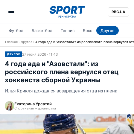
RBC.UA
Футбол
Баскетбол
Теннис
Бокс
Другое
Главная
›
Другое
›
4 года ада и "Азовстали": из российского плена вернулся о
27 июня 2026 · 11:43
ДРУГОЕ
4 года ада и "Азовстали": из
российского плена вернулся отец
хоккеиста сборной Украины
Илья Крикля дождался возвращения отца из плена
Екатерина Урсатий
Спортивная журналистка